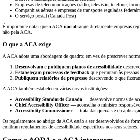
Empresas de telecomunicações (rádio, televisão, telefone, forne
Companhias aéreas e empresas de transporte reguladas federal
O serviço postal (Canada Post)
É importante notar que a ACA
não
abrange diretamente empresas regu
não pela ACA.
O que a ACA exige
A ACA adota uma abordagem de quadro: em vez de prescrever normas t
Desenvolvam e publiquem planos de acessibilidade
descreven
Estabeleçam processos de feedback
que permitam às pessoas d
Publiquem relatórios de progresso
descrevendo o que fizeram
A ACA também estabeleceu várias novas instituições:
Accessibility Standards Canada
— desenvolve normas de ace
Chief Accessibility Officer
— aconselha o ministro responsáve
Accessibility Commissioner
— trata das queixas e da aplicação
Os regulamentos ao abrigo da ACA estão a ser desenvolvidos de fo
emitiram regulamentos de acessibilidade específicos nos seus setores.