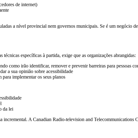
cedores de internet)
mente
ladas a nível provincial nem governos municipais. Se é um negócio d
écnicas específicas à partida, exige que as organizações abrangidas:
do como irão identificar, remover e prevenir barreiras para pessoas co
ar a sua opinião sobre acessibilidade
 para implementar os seus planos
ssibilidade
l
 da lei
rma incremental. A Canadian Radio-television and Telecommunication