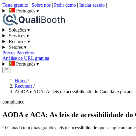
Teste gratuito
|
Sobre nós
|
Pedir demo
|
Iniciar sessão
|
Português
▾
Soluções
▾
Serviços
▾
Recursos
▾
Setores
▾
Preços
Parceiros
Análise de URL gratuita
Português
▾
☰
Home
/
Recursos
/
AODA e ACA: As leis de acessibilidade do Canadá explicadas
compliance
AODA e ACA: As leis de acessibilidade do
O Canadá tem duas grandes leis de acessibilidade que se aplicam ao