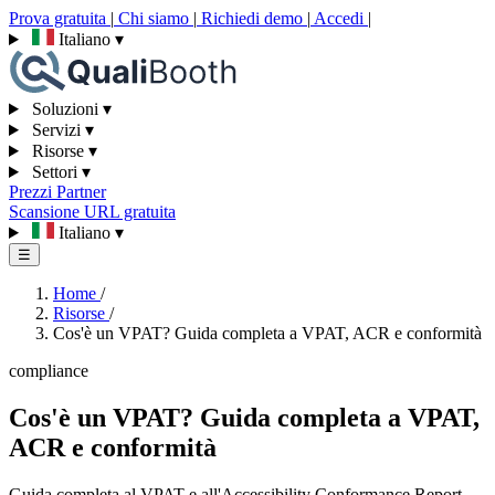
Prova gratuita
|
Chi siamo
|
Richiedi demo
|
Accedi
|
Italiano
▾
Soluzioni
▾
Servizi
▾
Risorse
▾
Settori
▾
Prezzi
Partner
Scansione URL gratuita
Italiano
▾
☰
Home
/
Risorse
/
Cos'è un VPAT? Guida completa a VPAT, ACR e conformità
compliance
Cos'è un VPAT? Guida completa a VPAT,
ACR e conformità
Guida completa al VPAT e all'Accessibility Conformance Report