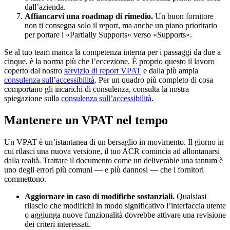
dall’azienda.
Affiancarvi una roadmap di rimedio.
Un buon fornitore
non ti consegna solo il report, ma anche un piano prioritario
per portare i «Partially Supports» verso «Supports».
Se al tuo team manca la competenza interna per i passaggi da due a
cinque, è la norma più che l’eccezione. È proprio questo il lavoro
coperto dal nostro
servizio di report VPAT
e dalla più ampia
consulenza sull’accessibilità
. Per un quadro più completo di cosa
comportano gli incarichi di consulenza, consulta la nostra
spiegazione sulla
consulenza sull’accessibilità
.
Mantenere un VPAT nel tempo
Un VPAT è un’istantanea di un bersaglio in movimento. Il giorno in
cui rilasci una nuova versione, il tuo ACR comincia ad allontanarsi
dalla realtà. Trattare il documento come un deliverable una tantum è
uno degli errori più comuni — e più dannosi — che i fornitori
commettono.
Aggiornare in caso di modifiche sostanziali.
Qualsiasi
rilascio che modifichi in modo significativo l’interfaccia utente
o aggiunga nuove funzionalità dovrebbe attivare una revisione
dei criteri interessati.