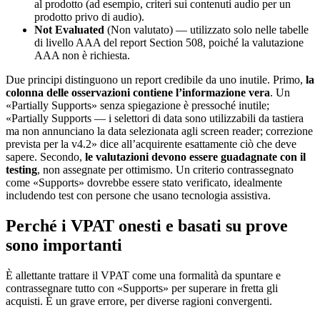
al prodotto (ad esempio, criteri sui contenuti audio per un
prodotto privo di audio).
Not Evaluated
(Non valutato) — utilizzato solo nelle tabelle
di livello AAA del report Section 508, poiché la valutazione
AAA non è richiesta.
Due principi distinguono un report credibile da uno inutile. Primo,
la
colonna delle osservazioni contiene l’informazione vera
. Un
«Partially Supports» senza spiegazione è pressoché inutile;
«Partially Supports — i selettori di data sono utilizzabili da tastiera
ma non annunciano la data selezionata agli screen reader; correzione
prevista per la v4.2» dice all’acquirente esattamente ciò che deve
sapere. Secondo,
le valutazioni devono essere guadagnate con il
testing
, non assegnate per ottimismo. Un criterio contrassegnato
come «Supports» dovrebbe essere stato verificato, idealmente
includendo test con persone che usano tecnologia assistiva.
Perché i VPAT onesti e basati su prove
sono importanti
È allettante trattare il VPAT come una formalità da spuntare e
contrassegnare tutto con «Supports» per superare in fretta gli
acquisti. È un grave errore, per diverse ragioni convergenti.