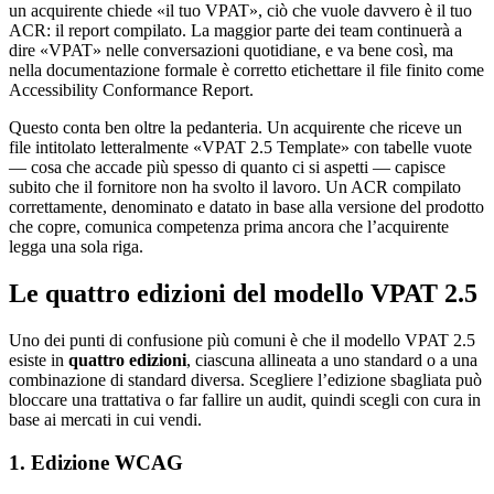
un acquirente chiede «il tuo VPAT», ciò che vuole davvero è il tuo
ACR: il report compilato. La maggior parte dei team continuerà a
dire «VPAT» nelle conversazioni quotidiane, e va bene così, ma
nella documentazione formale è corretto etichettare il file finito come
Accessibility Conformance Report.
Questo conta ben oltre la pedanteria. Un acquirente che riceve un
file intitolato letteralmente «VPAT 2.5 Template» con tabelle vuote
— cosa che accade più spesso di quanto ci si aspetti — capisce
subito che il fornitore non ha svolto il lavoro. Un ACR compilato
correttamente, denominato e datato in base alla versione del prodotto
che copre, comunica competenza prima ancora che l’acquirente
legga una sola riga.
Le quattro edizioni del modello VPAT 2.5
Uno dei punti di confusione più comuni è che il modello VPAT 2.5
esiste in
quattro edizioni
, ciascuna allineata a uno standard o a una
combinazione di standard diversa. Scegliere l’edizione sbagliata può
bloccare una trattativa o far fallire un audit, quindi scegli con cura in
base ai mercati in cui vendi.
1. Edizione WCAG