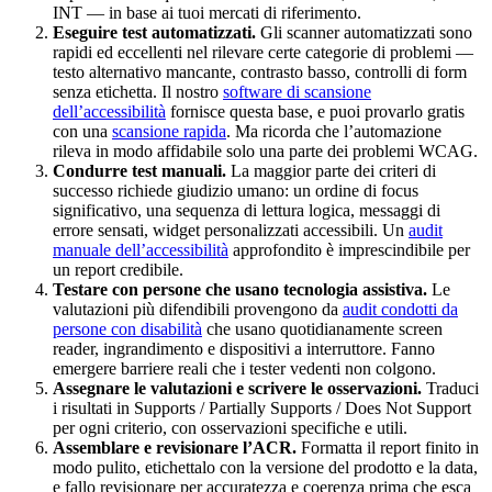
INT — in base ai tuoi mercati di riferimento.
Eseguire test automatizzati.
Gli scanner automatizzati sono
rapidi ed eccellenti nel rilevare certe categorie di problemi —
testo alternativo mancante, contrasto basso, controlli di form
senza etichetta. Il nostro
software di scansione
dell’accessibilità
fornisce questa base, e puoi provarlo gratis
con una
scansione rapida
. Ma ricorda che l’automazione
rileva in modo affidabile solo una parte dei problemi WCAG.
Condurre test manuali.
La maggior parte dei criteri di
successo richiede giudizio umano: un ordine di focus
significativo, una sequenza di lettura logica, messaggi di
errore sensati, widget personalizzati accessibili. Un
audit
manuale dell’accessibilità
approfondito è imprescindibile per
un report credibile.
Testare con persone che usano tecnologia assistiva.
Le
valutazioni più difendibili provengono da
audit condotti da
persone con disabilità
che usano quotidianamente screen
reader, ingrandimento e dispositivi a interruttore. Fanno
emergere barriere reali che i tester vedenti non colgono.
Assegnare le valutazioni e scrivere le osservazioni.
Traduci
i risultati in Supports / Partially Supports / Does Not Support
per ogni criterio, con osservazioni specifiche e utili.
Assemblare e revisionare l’ACR.
Formatta il report finito in
modo pulito, etichettalo con la versione del prodotto e la data,
e fallo revisionare per accuratezza e coerenza prima che esca