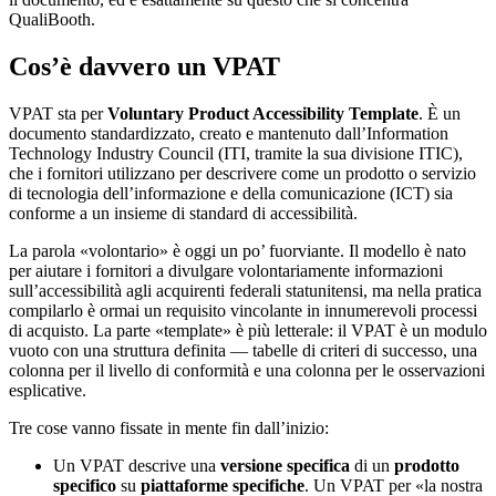
QualiBooth.
Cos’è davvero un VPAT
VPAT sta per
Voluntary Product Accessibility Template
. È un
documento standardizzato, creato e mantenuto dall’Information
Technology Industry Council (ITI, tramite la sua divisione ITIC),
che i fornitori utilizzano per descrivere come un prodotto o servizio
di tecnologia dell’informazione e della comunicazione (ICT) sia
conforme a un insieme di standard di accessibilità.
La parola «volontario» è oggi un po’ fuorviante. Il modello è nato
per aiutare i fornitori a divulgare volontariamente informazioni
sull’accessibilità agli acquirenti federali statunitensi, ma nella pratica
compilarlo è ormai un requisito vincolante in innumerevoli processi
di acquisto. La parte «template» è più letterale: il VPAT è un modulo
vuoto con una struttura definita — tabelle di criteri di successo, una
colonna per il livello di conformità e una colonna per le osservazioni
esplicative.
Tre cose vanno fissate in mente fin dall’inizio:
Un VPAT descrive una
versione specifica
di un
prodotto
specifico
su
piattaforme specifiche
. Un VPAT per «la nostra