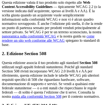
Questa edizione valuta il tuo prodotto solo rispetto alle
Web
Content Accessibility Guidelines
— tipicamente WCAG 2.2 (o la
versione indicata dall’acquirente, spesso ai livelli A e AA). È la
scelta giusta quando un acquirente vuole semplicemente
informazioni sulla conformità WCAG e non vi è alcun quadro
normativo sovrapposto. È anche l’edizione più snella, il che la rende
un punto di partenza sensato per prodotti venduti principalmente al
settore privato. Se WCAG è per te un terreno sconosciuto, la nostra
panoramica sulla conformità WCAG
e la nostra guida su
come
rendere un sito web conforme alle WCAG
spiegano lo standard di
base.
2. Edizione Section 508
Questa edizione associa il tuo prodotto agli standard
Section 508
utilizzati negli appalti federali statunitensi. Poiché gli standard
Section 508 rivisti incorporano WCAG 2.0 livelli A e AA per
riferimento, questa edizione include le tabelle WCAG più ulteriori
requisiti specifici di 508 che riguardano hardware, software,
documentazione di supporto e servizi. Se vendi a qualsiasi ente
federale statunitense — o a enti statali che rispecchiano le regole
federali — di solito è questa l’edizione che ti serve. Consulta la
nostra
guida alla conformità Section 508
per il contesto normativo.