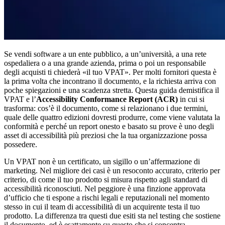
Se vendi software a un ente pubblico, a un’università, a una rete
ospedaliera o a una grande azienda, prima o poi un responsabile
degli acquisti ti chiederà «il tuo VPAT». Per molti fornitori questa è
la prima volta che incontrano il documento, e la richiesta arriva con
poche spiegazioni e una scadenza stretta. Questa guida demistifica il
VPAT e l’
Accessibility Conformance Report (ACR)
in cui si
trasforma: cos’è il documento, come si relazionano i due termini,
quale delle quattro edizioni dovresti produrre, come viene valutata la
conformità e perché un report onesto e basato su prove è uno degli
asset di accessibilità più preziosi che la tua organizzazione possa
possedere.
Un VPAT non è un certificato, un sigillo o un’affermazione di
marketing. Nel migliore dei casi è un resoconto accurato, criterio per
criterio, di come il tuo prodotto si misura rispetto agli standard di
accessibilità riconosciuti. Nel peggiore è una finzione approvata
d’ufficio che ti espone a rischi legali e reputazionali nel momento
stesso in cui il team di accessibilità di un acquirente testa il tuo
prodotto. La differenza tra questi due esiti sta nel testing che sostiene
il documento, ed è esattamente su questo che si concentra