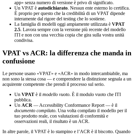
app» senza numero di versione è privo di significato.
Un VPAT è
autodichiarato
. Nessun ente esterno lo certifica.
È proprio per questo che la credibilità di un VPAT dipende
interamente dal rigore del testing che lo sostiene.
La famiglia di modelli oggi ampiamente utilizzata è
VPAT
2.5
. Lavora sempre con la versione più recente del modello
ITI e non con una vecchia copia che gira sulla vostra unità
condivisa.
VPAT vs ACR: la differenza che manda in
confusione
Le persone usano «VPAT» e «ACR» in modo intercambiabile, ma
non sono la stessa cosa — e comprendere la distinzione segnala a un
acquirente competente che prendi il processo sul serio.
Un
VPAT
è il
modello vuoto
. È il modulo vuoto che ITI
pubblica.
Un
ACR
— Accessibility Conformance Report — è il
documento compilato
. Una volta compilato il modello per il
tuo prodotto reale, con valutazioni di conformità e
osservazioni reali, il risultato è un ACR.
In altre parole, il VPAT è lo stampino e l’ACR è il biscotto. Quando