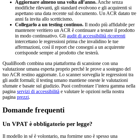
Aggiornare almeno una volta all’anno.
Anche senza
modifiche rilevanti, gli standard evolvono e gli acquirenti si
aspettano una data recente sul documento. Un ACR datato tre
anni fa invita allo scetticismo.
Collegarlo a un testing continuo.
Il modo più affidabile per
mantenere veritiero un ACR è continuare a testare il prodotto
in modo continuativo. Gli
audit di accessibilità ricorrenti
intercettano le regressioni prima che invalidino le tue
affermazioni, così il report che consegni a un acquirente
corrisponde sempre al prodotto che testerà.
QualiBooth combina una piattaforma di scansione con una
valutazione umana esperta proprio perché le prove a sostegno del
tuo ACR restino aggiornate. Lo scanner sorveglia le regressioni tra
gli audit formali; il testing umano mantiene oneste le valutazioni
sfumate e basate sul giudizio. Puoi confrontare l’intera gamma nella
pagina
servizi di accessibilità
e valutare le opzioni nella nostra
pagina
prezzi
.
Domande frequenti
Un VPAT è obbligatorio per legge?
Il modello in sé è volontario, ma fornirne uno è spesso una