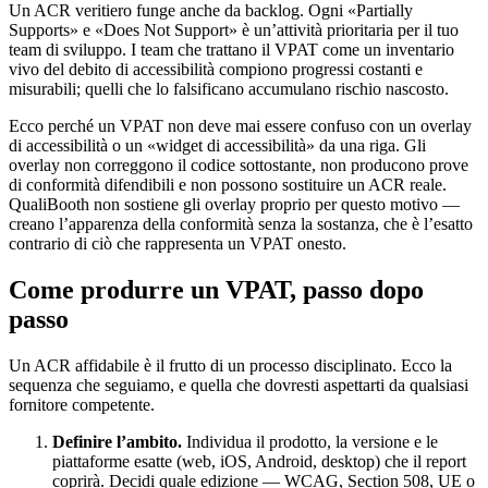
Un ACR veritiero funge anche da backlog. Ogni «Partially
Supports» e «Does Not Support» è un’attività prioritaria per il tuo
team di sviluppo. I team che trattano il VPAT come un inventario
vivo del debito di accessibilità compiono progressi costanti e
misurabili; quelli che lo falsificano accumulano rischio nascosto.
Ecco perché un VPAT non deve mai essere confuso con un overlay
di accessibilità o un «widget di accessibilità» da una riga. Gli
overlay non correggono il codice sottostante, non producono prove
di conformità difendibili e non possono sostituire un ACR reale.
QualiBooth non sostiene gli overlay proprio per questo motivo —
creano l’apparenza della conformità senza la sostanza, che è l’esatto
contrario di ciò che rappresenta un VPAT onesto.
Come produrre un VPAT, passo dopo
passo
Un ACR affidabile è il frutto di un processo disciplinato. Ecco la
sequenza che seguiamo, e quella che dovresti aspettarti da qualsiasi
fornitore competente.
Definire l’ambito.
Individua il prodotto, la versione e le
piattaforme esatte (web, iOS, Android, desktop) che il report
coprirà. Decidi quale edizione — WCAG, Section 508, UE o