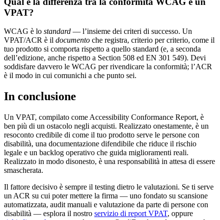
Qual è la differenza tra la conformità WCAG e un
VPAT?
WCAG è lo
standard
— l’insieme dei criteri di successo. Un
VPAT/ACR è il
documento
che registra, criterio per criterio, come il
tuo prodotto si comporta rispetto a quello standard (e, a seconda
dell’edizione, anche rispetto a Section 508 ed EN 301 549). Devi
soddisfare davvero le WCAG per rivendicare la conformità; l’ACR
è il modo in cui comunichi a che punto sei.
In conclusione
Un VPAT, compilato come Accessibility Conformance Report, è
ben più di un ostacolo negli acquisti. Realizzato onestamente, è un
resoconto credibile di come il tuo prodotto serve le persone con
disabilità, una documentazione difendibile che riduce il rischio
legale e un backlog operativo che guida miglioramenti reali.
Realizzato in modo disonesto, è una responsabilità in attesa di essere
smascherata.
Il fattore decisivo è sempre il testing dietro le valutazioni. Se ti serve
un ACR su cui poter mettere la firma — uno fondato su scansione
automatizzata, audit manuali e valutazione da parte di persone con
disabilità — esplora il nostro
servizio di report VPAT
, oppure