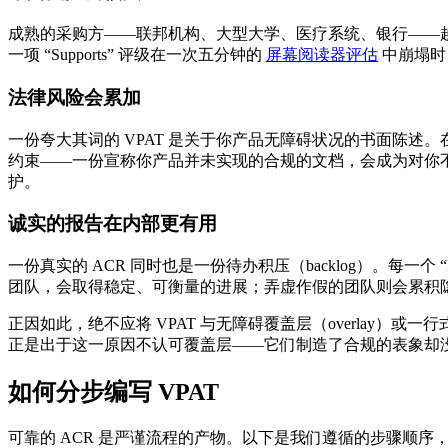
成熟的采购方——联邦机构、大型大学、医疗系统、银行——越
一项 “Supports” 评级在一次五分钟的
屏幕阅读器评估
中崩塌时
法律风险会累加
一份夸大其词的 VPAT 是关于你产品无障碍状况的书面陈述
约束——一份宣称你产品并未实现的合规的文档，会成为对你不利的证据
护。
诚实的报告在内部更有用
一份真实的 ACR 同时也是一份待办积压（backlog）。每一个 “Par
团队，会取得稳定、可衡量的进展；弄虚作假的团队则会累积
正因如此，绝不应将 VPAT 与无障碍覆盖层（overlay）或
正是出于这一原因不认可覆盖层——它们制造了合规的表象却没有
如何分步编写 VPAT
可靠的 ACR 是严谨流程的产物。以下是我们遵循的步骤顺