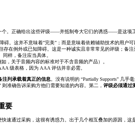
一个。正确给出这些评级——并抵制夸大它们的诱惑——是这项
障碍。这并不意味着”完美”；而是意味着依赖辅助技术的用户可
但存在例外或已知障碍。这是一种诚实且非常常见的评级；备注
。同样，备注应当具体。
例如，关于音频内容的标准对于不含音频的产品）。
的 AAA 级表格，因为 AAA 评估并非必需。
备注列承载着真正的信息
。没有说明的 “Partially Supports” 
行” 则准确告诉采购方他们需要知道的内容。第二，
评级必须通过
重要
rts” 以便快速通过采购，这很有诱惑力。出于几个相互叠加的原因，