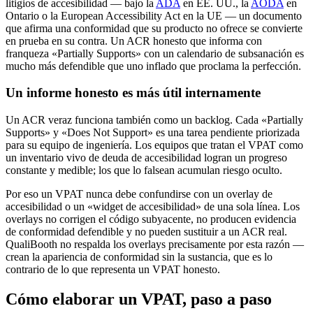
litigios de accesibilidad — bajo la
ADA
en EE. UU., la
AODA
en
Ontario o la European Accessibility Act en la UE — un documento
que afirma una conformidad que su producto no ofrece se convierte
en prueba en su contra. Un ACR honesto que informa con
franqueza «Partially Supports» con un calendario de subsanación es
mucho más defendible que uno inflado que proclama la perfección.
Un informe honesto es más útil internamente
Un ACR veraz funciona también como un backlog. Cada «Partially
Supports» y «Does Not Support» es una tarea pendiente priorizada
para su equipo de ingeniería. Los equipos que tratan el VPAT como
un inventario vivo de deuda de accesibilidad logran un progreso
constante y medible; los que lo falsean acumulan riesgo oculto.
Por eso un VPAT nunca debe confundirse con un overlay de
accesibilidad o un «widget de accesibilidad» de una sola línea. Los
overlays no corrigen el código subyacente, no producen evidencia
de conformidad defendible y no pueden sustituir a un ACR real.
QualiBooth no respalda los overlays precisamente por esta razón —
crean la apariencia de conformidad sin la sustancia, que es lo
contrario de lo que representa un VPAT honesto.
Cómo elaborar un VPAT, paso a paso