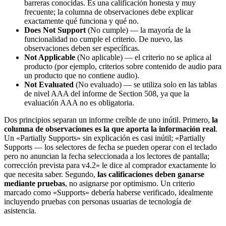
barreras conocidas. Es una calificación honesta y muy
frecuente; la columna de observaciones debe explicar
exactamente qué funciona y qué no.
Does Not Support
(No cumple) — la mayoría de la
funcionalidad no cumple el criterio. De nuevo, las
observaciones deben ser específicas.
Not Applicable
(No aplicable) — el criterio no se aplica al
producto (por ejemplo, criterios sobre contenido de audio para
un producto que no contiene audio).
Not Evaluated
(No evaluado) — se utiliza solo en las tablas
de nivel AAA del informe de Section 508, ya que la
evaluación AAA no es obligatoria.
Dos principios separan un informe creíble de uno inútil. Primero,
la
columna de observaciones es la que aporta la información real
.
Un «Partially Supports» sin explicación es casi inútil; «Partially
Supports — los selectores de fecha se pueden operar con el teclado
pero no anuncian la fecha seleccionada a los lectores de pantalla;
corrección prevista para v4.2» le dice al comprador exactamente lo
que necesita saber. Segundo,
las calificaciones deben ganarse
mediante pruebas
, no asignarse por optimismo. Un criterio
marcado como «Supports» debería haberse verificado, idealmente
incluyendo pruebas con personas usuarias de tecnología de
asistencia.