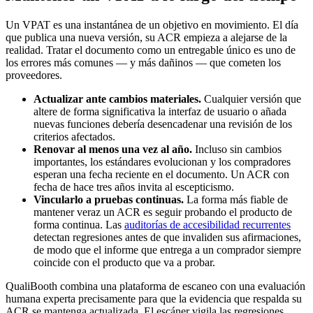
Un VPAT es una instantánea de un objetivo en movimiento. El día
que publica una nueva versión, su ACR empieza a alejarse de la
realidad. Tratar el documento como un entregable único es uno de
los errores más comunes — y más dañinos — que cometen los
proveedores.
Actualizar ante cambios materiales.
Cualquier versión que
altere de forma significativa la interfaz de usuario o añada
nuevas funciones debería desencadenar una revisión de los
criterios afectados.
Renovar al menos una vez al año.
Incluso sin cambios
importantes, los estándares evolucionan y los compradores
esperan una fecha reciente en el documento. Un ACR con
fecha de hace tres años invita al escepticismo.
Vincularlo a pruebas continuas.
La forma más fiable de
mantener veraz un ACR es seguir probando el producto de
forma continua. Las
auditorías de accesibilidad recurrentes
detectan regresiones antes de que invaliden sus afirmaciones,
de modo que el informe que entrega a un comprador siempre
coincide con el producto que va a probar.
QualiBooth combina una plataforma de escaneo con una evaluación
humana experta precisamente para que la evidencia que respalda su
ACR se mantenga actualizada. El escáner vigila las regresiones