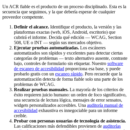
Un ACR fiable es el producto de un proceso disciplinado. Esta es la
secuencia que seguimos, y la que debería esperar de cualquier
proveedor competente.
Definir el alcance.
Identifique el producto, la versión y las
plataformas exactas (web, iOS, Android, escritorio) que
cubrirá el informe. Decida qué edición — WCAG, Section
508, UE o INT — según sus mercados objetivo.
Ejecutar pruebas automatizadas.
Los escáneres
automatizados son rápidos y excelentes para detectar ciertas
categorías de problemas — texto alternativo ausente, contraste
bajo, controles de formulario sin etiquetar. Nuestro
software
de escaneo de accesibilidad
proporciona esa base, y puede
probarlo gratis con un
escaneo rápido
. Pero recuerde que la
automatización detecta de forma fiable solo una parte de los
problemas de WCAG.
Realizar pruebas manuales.
La mayoría de los criterios de
éxito requieren juicio humano: un orden de foco significativo,
una secuencia de lectura lógica, mensajes de error sensatos,
widgets personalizados accesibles. Una
auditoría manual de
accesibilidad
exhaustiva es innegociable para un informe
creíble.
Probar con personas usuarias de tecnología de asistencia.
Las calificaciones más defendibles provienen de
auditorías