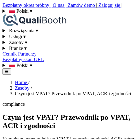
Bezpłatny okres próbny
|
O nas
|
Zamów demo
|
Zaloguj się
|
Polski
▾
Rozwiązania
▾
Usługi
▾
Zasoby
▾
Branże
▾
Cennik
Partnerzy
Bezpłatny skan URL
Polski
▾
☰
Home
/
Zasoby
/
Czym jest VPAT? Przewodnik po VPAT, ACR i zgodności
compliance
Czym jest VPAT? Przewodnik po VPAT,
ACR i zgodności
Kompletny przewodnik po VPAT i raporcie zgodności ACR: cztery