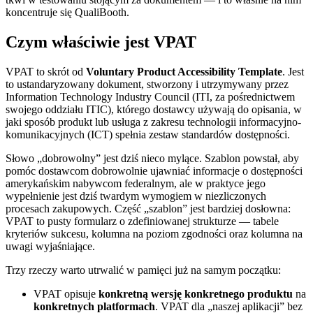
koncentruje się QualiBooth.
Czym właściwie jest VPAT
VPAT to skrót od
Voluntary Product Accessibility Template
. Jest
to ustandaryzowany dokument, stworzony i utrzymywany przez
Information Technology Industry Council (ITI, za pośrednictwem
swojego oddziału ITIC), którego dostawcy używają do opisania, w
jaki sposób produkt lub usługa z zakresu technologii informacyjno-
komunikacyjnych (ICT) spełnia zestaw standardów dostępności.
Słowo „dobrowolny” jest dziś nieco mylące. Szablon powstał, aby
pomóc dostawcom dobrowolnie ujawniać informacje o dostępności
amerykańskim nabywcom federalnym, ale w praktyce jego
wypełnienie jest dziś twardym wymogiem w niezliczonych
procesach zakupowych. Część „szablon” jest bardziej dosłowna:
VPAT to pusty formularz o zdefiniowanej strukturze — tabele
kryteriów sukcesu, kolumna na poziom zgodności oraz kolumna na
uwagi wyjaśniające.
Trzy rzeczy warto utrwalić w pamięci już na samym początku:
VPAT opisuje
konkretną wersję
konkretnego produktu
na
konkretnych platformach
. VPAT dla „naszej aplikacji” bez