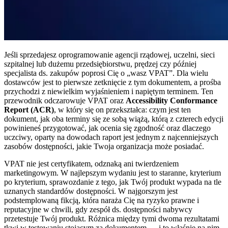
Jeśli sprzedajesz oprogramowanie agencji rządowej, uczelni, sieci
szpitalnej lub dużemu przedsiębiorstwu, prędzej czy później
specjalista ds. zakupów poprosi Cię o „wasz VPAT”. Dla wielu
dostawców jest to pierwsze zetknięcie z tym dokumentem, a prośba
przychodzi z niewielkim wyjaśnieniem i napiętym terminem. Ten
przewodnik odczarowuje VPAT oraz
Accessibility Conformance
Report (ACR)
, w który się on przekształca: czym jest ten
dokument, jak oba terminy się ze sobą wiążą, którą z czterech edycji
powinieneś przygotować, jak ocenia się zgodność oraz dlaczego
uczciwy, oparty na dowodach raport jest jednym z najcenniejszych
zasobów dostępności, jakie Twoja organizacja może posiadać.
VPAT nie jest certyfikatem, odznaką ani twierdzeniem
marketingowym. W najlepszym wydaniu jest to staranne, kryterium
po kryterium, sprawozdanie z tego, jak Twój produkt wypada na tle
uznanych standardów dostępności. W najgorszym jest
podstemplowaną fikcją, która naraża Cię na ryzyko prawne i
reputacyjne w chwili, gdy zespół ds. dostępności nabywcy
przetestuje Twój produkt. Różnica między tymi dwoma rezultatami
tkwi w testowaniu stojącym za dokumentem — i to właśnie na nim