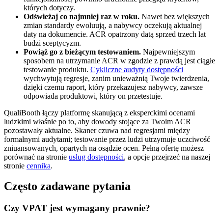
których dotyczy.
Odświeżaj co najmniej raz w roku.
Nawet bez większych
zmian standardy ewoluują, a nabywcy oczekują aktualnej
daty na dokumencie. ACR opatrzony datą sprzed trzech lat
budzi sceptycyzm.
Powiąż go z bieżącym testowaniem.
Najpewniejszym
sposobem na utrzymanie ACR w zgodzie z prawdą jest ciągłe
testowanie produktu.
Cykliczne audyty dostępności
wychwytują regresje, zanim unieważnią Twoje twierdzenia,
dzięki czemu raport, który przekazujesz nabywcy, zawsze
odpowiada produktowi, który on przetestuje.
QualiBooth łączy platformę skanującą z eksperckimi ocenami
ludzkimi właśnie po to, aby dowody stojące za Twoim ACR
pozostawały aktualne. Skaner czuwa nad regresjami między
formalnymi audytami; testowanie przez ludzi utrzymuje uczciwość
zniuansowanych, opartych na osądzie ocen. Pełną ofertę możesz
porównać na stronie
usług dostępności
, a opcje przejrzeć na naszej
stronie
cennika
.
Często zadawane pytania
Czy VPAT jest wymagany prawnie?