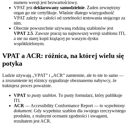
numeru wersji jest bezwartościowy.
VPAT jest
deklarowany samodzielnie
. Żaden zewnętrzny
organ go nie certyfikuje. Właśnie dlatego wiarygodność
VPAT zależy w całości od rzetelności testowania stojącego za
nim.
Obecnie powszechnie używaną rodziną szablonów jest
VPAT 2.5
. Zawsze pracuj na najnowszej wersji szablonu ITI,
a nie na starej kopii krążącej po waszym dysku
współdzielonym.
VPAT a ACR: różnica, na której wielu się
potyka
Ludzie używają „VPAT” i „ACR” zamiennie, ale to nie to samo —
a zrozumienie tej różnicy sygnalizuje obeznanemu nabywcy, że
traktujesz proces poważnie.
VPAT
to
pusty szablon
. To pusty formularz, który publikuje
ITI.
ACR
— Accessibility Conformance Report — to
wypełniony
dokument
. Gdy wypełnisz szablon dla swojego rzeczywistego
produktu, z realnymi ocenami zgodności i uwagami,
rezultatem jest ACR.