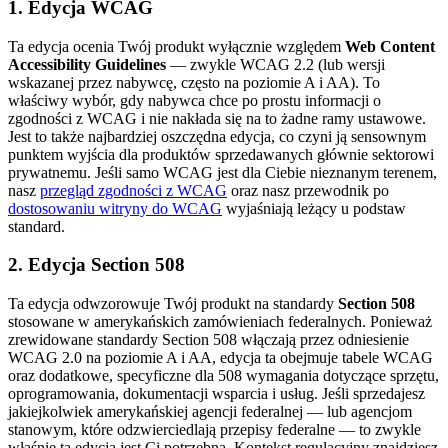
1. Edycja WCAG
Ta edycja ocenia Twój produkt wyłącznie względem
Web Content
Accessibility Guidelines
— zwykle WCAG 2.2 (lub wersji
wskazanej przez nabywcę, często na poziomie A i AA). To
właściwy wybór, gdy nabywca chce po prostu informacji o
zgodności z WCAG i nie nakłada się na to żadne ramy ustawowe.
Jest to także najbardziej oszczędna edycja, co czyni ją sensownym
punktem wyjścia dla produktów sprzedawanych głównie sektorowi
prywatnemu. Jeśli samo WCAG jest dla Ciebie nieznanym terenem,
nasz
przegląd zgodności z WCAG
oraz nasz przewodnik po
dostosowaniu witryny do WCAG
wyjaśniają leżący u podstaw
standard.
2. Edycja Section 508
Ta edycja odwzorowuje Twój produkt na standardy
Section 508
stosowane w amerykańskich zamówieniach federalnych. Ponieważ
zrewidowane standardy Section 508 włączają przez odniesienie
WCAG 2.0 na poziomie A i AA, edycja ta obejmuje tabele WCAG
oraz dodatkowe, specyficzne dla 508 wymagania dotyczące sprzętu,
oprogramowania, dokumentacji wsparcia i usług. Jeśli sprzedajesz
jakiejkolwiek amerykańskiej agencji federalnej — lub agencjom
stanowym, które odzwierciedlają przepisy federalne — to zwykle
właśnie ta edycja jest Ci potrzebna. Kontekst regulacyjny znajdziesz