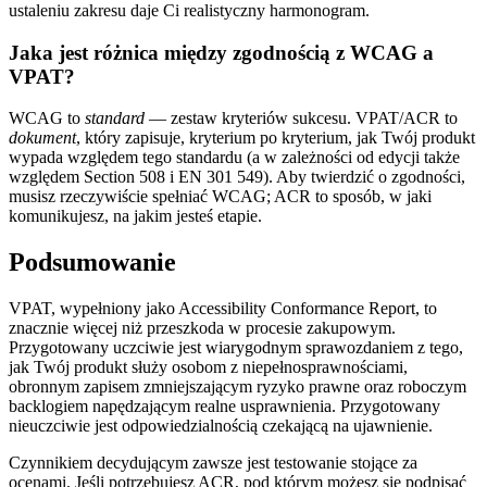
ustaleniu zakresu daje Ci realistyczny harmonogram.
Jaka jest różnica między zgodnością z WCAG a
VPAT?
WCAG to
standard
— zestaw kryteriów sukcesu. VPAT/ACR to
dokument
, który zapisuje, kryterium po kryterium, jak Twój produkt
wypada względem tego standardu (a w zależności od edycji także
względem Section 508 i EN 301 549). Aby twierdzić o zgodności,
musisz rzeczywiście spełniać WCAG; ACR to sposób, w jaki
komunikujesz, na jakim jesteś etapie.
Podsumowanie
VPAT, wypełniony jako Accessibility Conformance Report, to
znacznie więcej niż przeszkoda w procesie zakupowym.
Przygotowany uczciwie jest wiarygodnym sprawozdaniem z tego,
jak Twój produkt służy osobom z niepełnosprawnościami,
obronnym zapisem zmniejszającym ryzyko prawne oraz roboczym
backlogiem napędzającym realne usprawnienia. Przygotowany
nieuczciwie jest odpowiedzialnością czekającą na ujawnienie.
Czynnikiem decydującym zawsze jest testowanie stojące za
ocenami. Jeśli potrzebujesz ACR, pod którym możesz się podpisać