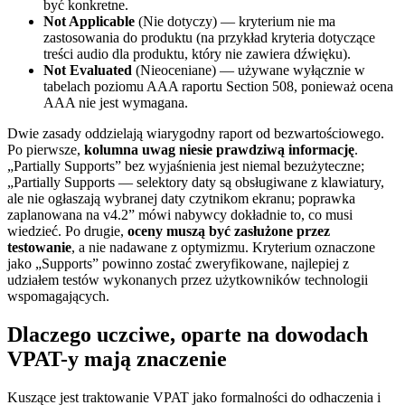
być konkretne.
Not Applicable
(Nie dotyczy) — kryterium nie ma
zastosowania do produktu (na przykład kryteria dotyczące
treści audio dla produktu, który nie zawiera dźwięku).
Not Evaluated
(Nieoceniane) — używane wyłącznie w
tabelach poziomu AAA raportu Section 508, ponieważ ocena
AAA nie jest wymagana.
Dwie zasady oddzielają wiarygodny raport od bezwartościowego.
Po pierwsze,
kolumna uwag niesie prawdziwą informację
.
„Partially Supports” bez wyjaśnienia jest niemal bezużyteczne;
„Partially Supports — selektory daty są obsługiwane z klawiatury,
ale nie ogłaszają wybranej daty czytnikom ekranu; poprawka
zaplanowana na v4.2” mówi nabywcy dokładnie to, co musi
wiedzieć. Po drugie,
oceny muszą być zasłużone przez
testowanie
, a nie nadawane z optymizmu. Kryterium oznaczone
jako „Supports” powinno zostać zweryfikowane, najlepiej z
udziałem testów wykonanych przez użytkowników technologii
wspomagających.
Dlaczego uczciwe, oparte na dowodach
VPAT-y mają znaczenie
Kuszące jest traktowanie VPAT jako formalności do odhaczenia i