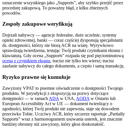
oznaczenie wszystkiego jako „Supports”, aby szybko przejść przez
procedurę zakupową. To poważny błąd, z kilku zbieżnych
powodów.
Zespoły zakupowe weryfikują
Dojrzali nabywcy — agencje federalne, duże uczelnie, systemy
opieki zdrowotnej, banki — coraz częściej dysponują specjalistami
ds. dostępności, którzy nie biorą ACR na wiarę. Wyrywkowo
sprawdzają twierdzenia, testując Twój produkt czytnikami ekranu i
klawiaturą. Gdy ocena „Supports” rozpada się pod pięciominutową
oceną z czytnikiem ekranu
, tracisz nie tylko ten wiersz; tracisz
zaufanie nabywcy do całego dokumentu, a często i samą transakcję.
Ryzyko prawne się kumuluje
Zawyżony VPAT to pisemne oświadczenie o dostępności Twojego
produktu. W jurysdykcji z ekspozycją na pozwy dotyczące
dostępności — w ramach
ADA
w USA,
AODA
w Ontario lub
European Accessibility Act w UE — dokument twierdzący o
zgodności, której Twój produkt nie zapewnia, staje się dowodem
przeciwko Tobie. Uczciwy ACR, który szczerze raportuje „Partially
Supports” wraz z harmonogramem usuwania usterek, jest znacznie
bardziej obronny niż zawyżony, który głosi doskonałość.