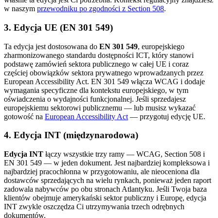
w naszym
przewodniku po zgodności z Section 508
.
3. Edycja UE (EN 301 549)
Ta edycja jest dostosowana do
EN 301 549
, europejskiego
zharmonizowanego standardu dostępności ICT, który stanowi
podstawę zamówień sektora publicznego w całej UE i coraz
częściej obowiązków sektora prywatnego wprowadzanych przez
European Accessibility Act. EN 301 549 włącza WCAG i dodaje
wymagania specyficzne dla kontekstu europejskiego, w tym
oświadczenia o wydajności funkcjonalnej. Jeśli sprzedajesz
europejskiemu sektorowi publicznemu — lub musisz wykazać
gotowość na
European Accessibility Act
— przygotuj edycję UE.
4. Edycja INT (międzynarodowa)
Edycja INT
łączy wszystkie trzy ramy — WCAG, Section 508 i
EN 301 549 — w jeden dokument. Jest najbardziej kompleksowa i
najbardziej pracochłonna w przygotowaniu, ale nieoceniona dla
dostawców sprzedających na wielu rynkach, ponieważ jeden raport
zadowala nabywców po obu stronach Atlantyku. Jeśli Twoja baza
klientów obejmuje amerykański sektor publiczny i Europę, edycja
INT zwykle oszczędza Ci utrzymywania trzech odrębnych
dokumentów.