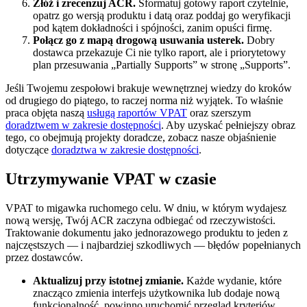
Złóż i zrecenzuj ACR.
Sformatuj gotowy raport czytelnie,
opatrz go wersją produktu i datą oraz poddaj go weryfikacji
pod kątem dokładności i spójności, zanim opuści firmę.
Połącz go z mapą drogową usuwania usterek.
Dobry
dostawca przekazuje Ci nie tylko raport, ale i priorytetowy
plan przesuwania „Partially Supports” w stronę „Supports”.
Jeśli Twojemu zespołowi brakuje wewnętrznej wiedzy do kroków
od drugiego do piątego, to raczej norma niż wyjątek. To właśnie
praca objęta naszą
usługą raportów VPAT
oraz szerszym
doradztwem w zakresie dostępności
. Aby uzyskać pełniejszy obraz
tego, co obejmują projekty doradcze, zobacz nasze objaśnienie
dotyczące
doradztwa w zakresie dostępności
.
Utrzymywanie VPAT w czasie
VPAT to migawka ruchomego celu. W dniu, w którym wydajesz
nową wersję, Twój ACR zaczyna odbiegać od rzeczywistości.
Traktowanie dokumentu jako jednorazowego produktu to jeden z
najczęstszych — i najbardziej szkodliwych — błędów popełnianych
przez dostawców.
Aktualizuj przy istotnej zmianie.
Każde wydanie, które
znacząco zmienia interfejs użytkownika lub dodaje nową
funkcjonalność, powinno uruchomić przegląd kryteriów,