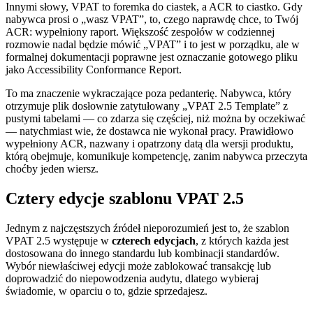
Innymi słowy, VPAT to foremka do ciastek, a ACR to ciastko. Gdy
nabywca prosi o „wasz VPAT”, to, czego naprawdę chce, to Twój
ACR: wypełniony raport. Większość zespołów w codziennej
rozmowie nadal będzie mówić „VPAT” i to jest w porządku, ale w
formalnej dokumentacji poprawne jest oznaczanie gotowego pliku
jako Accessibility Conformance Report.
To ma znaczenie wykraczające poza pedanterię. Nabywca, który
otrzymuje plik dosłownie zatytułowany „VPAT 2.5 Template” z
pustymi tabelami — co zdarza się częściej, niż można by oczekiwać
— natychmiast wie, że dostawca nie wykonał pracy. Prawidłowo
wypełniony ACR, nazwany i opatrzony datą dla wersji produktu,
którą obejmuje, komunikuje kompetencję, zanim nabywca przeczyta
choćby jeden wiersz.
Cztery edycje szablonu VPAT 2.5
Jednym z najczęstszych źródeł nieporozumień jest to, że szablon
VPAT 2.5 występuje w
czterech edycjach
, z których każda jest
dostosowana do innego standardu lub kombinacji standardów.
Wybór niewłaściwej edycji może zablokować transakcję lub
doprowadzić do niepowodzenia audytu, dlatego wybieraj
świadomie, w oparciu o to, gdzie sprzedajesz.