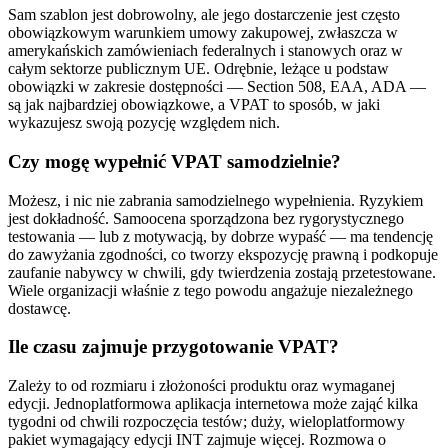
Sam szablon jest dobrowolny, ale jego dostarczenie jest często
obowiązkowym warunkiem umowy zakupowej, zwłaszcza w
amerykańskich zamówieniach federalnych i stanowych oraz w
całym sektorze publicznym UE. Odrębnie, leżące u podstaw
obowiązki w zakresie dostępności — Section 508, EAA, ADA —
są jak najbardziej obowiązkowe, a VPAT to sposób, w jaki
wykazujesz swoją pozycję względem nich.
Czy mogę wypełnić VPAT samodzielnie?
Możesz, i nic nie zabrania samodzielnego wypełnienia. Ryzykiem
jest dokładność. Samoocena sporządzona bez rygorystycznego
testowania — lub z motywacją, by dobrze wypaść — ma tendencję
do zawyżania zgodności, co tworzy ekspozycję prawną i podkopuje
zaufanie nabywcy w chwili, gdy twierdzenia zostają przetestowane.
Wiele organizacji właśnie z tego powodu angażuje niezależnego
dostawcę.
Ile czasu zajmuje przygotowanie VPAT?
Zależy to od rozmiaru i złożoności produktu oraz wymaganej
edycji. Jednoplatformowa aplikacja internetowa może zająć kilka
tygodni od chwili rozpoczęcia testów; duży, wieloplatformowy
pakiet wymagający edycji INT zajmuje więcej. Rozmowa o