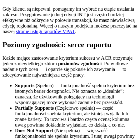
Gdy klienci są niepewni, pomagamy im wybrać na etapie ustalania
zakresu. Przygotowanie jednej edycji INT jest często bardziej
efektywne niż odkrycie w połowie transakcji, że masz niewłaściwą
edycję regionalną. Więcej o naszym podejściu możesz przeczytać na
naszej
stronie usługi raportów VPAT
.
Poziomy zgodności: serce raportu
Każde mające zastosowanie kryterium sukcesu w ACR otrzymuje
jeden z niewielkiego zbioru
poziomów zgodności
. Prawidłowe
nadanie tych ocen — i oparcie się pokusie ich zawyżania — to
zdecydowanie najważniejsza część pracy.
Supports
(Spełnia) — funkcjonalność spełnia kryterium bez
istotnych barier dostępności. Nie oznacza to „idealnie”;
oznacza, że użytkownik polegający na technologii
wspomagającej może wykonać zadanie bez przeszkód.
Partially Supports
(Częściowo spełnia) — część
funkcjonalności spełnia kryterium, ale istnieją wyjątki lub
znane bariery. To uczciwa i bardzo częsta ocena; kolumna
uwag powinna dokładnie wyjaśniać, co działa, a co nie.
Does Not Support
(Nie spełnia) — większość
funkcjonalności nie spełnia kryterium. I tutaj uwagi powinny