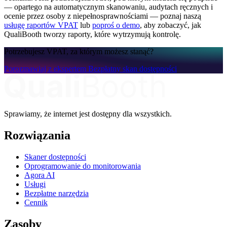
— opartego na automatycznym skanowaniu, audytach ręcznych i
ocenie przez osoby z niepełnosprawnościami — poznaj naszą
usługę raportów VPAT
lub
poproś o demo
, aby zobaczyć, jak
QualiBooth tworzy raporty, które wytrzymują kontrolę.
Potrzebujesz VPAT, za którym możesz stanąć?
Porozmawiaj z ekspertem
Bezpłatny skan dostępności
Sprawiamy, że internet jest dostępny dla wszystkich.
Rozwiązania
Skaner dostępności
Oprogramowanie do monitorowania
Agora AI
Usługi
Bezpłatne narzędzia
Cennik
Zasoby