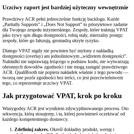
Uczciwy raport jest bardziej użyteczny wewnętrznie
Prawdziwy ACR pełni jednocześnie funkcję backlogu. Każde
„Partially Supports” i „Does Not Support” to priorytetowe zadanie
dla Twojego zespołu inżynierskiego. Zespoły, które traktują VPAT
jako żywy spis długu dostępności, robią stały, mierzalny postęp;
zespoły, które go fałszują, gromadzą ukryte ryzyko.
Dlatego VPAT nigdy nie powinien być mylony z nakładką
dostępności (overlay) ani jednoliniowym „widżetem dostępności”.
Nakładki nie naprawiają leżącego u podstaw kodu, nie wytwarzają
obronnych dowodów zgodności i nie mogą zastąpić prawdziwego
ACR. QualiBooth nie popiera nakładek właśnie z tego powodu —
tworzą one pozór zgodności bez treści, co jest przeciwieństwem
tego, co reprezentuje uczciwy VPAT.
Jak przygotować VPAT, krok po kroku
Wiarygodny ACR jest wynikiem zdyscyplinowanego procesu. Oto
sekwencja, którą stosujemy, i ta, której powinieneś oczekiwać od
każdego kompetentnego dostawcy.
Zdefiniuj zakres.
Określ dokładny produkt, wersję i