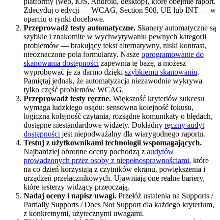
platformy (web, iOS, Android, desktop), które obejmie raport.
Zdecyduj o edycji — WCAG, Section 508, UE lub INT — w
oparciu o rynki docelowe.
Przeprowadź testy automatyczne.
Skanery automatyczne są
szybkie i znakomite w wychwytywaniu pewnych kategorii
problemów — brakujący tekst alternatywny, niski kontrast,
nieoznaczone pola formularzy. Nasze
oprogramowanie do
skanowania dostępności
zapewnia tę bazę, a możesz
wypróbować je za darmo dzięki
szybkiemu skanowaniu
.
Pamiętaj jednak, że automatyzacja niezawodnie wykrywa
tylko część problemów WCAG.
Przeprowadź testy ręczne.
Większość kryteriów sukcesu
wymaga ludzkiego osądu: sensowna kolejność fokusu,
logiczna kolejność czytania, rozsądne komunikaty o błędach,
dostępne niestandardowe widżety. Dokładny
ręczny audyt
dostępności
jest niepodważalny dla wiarygodnego raportu.
Testuj z użytkownikami technologii wspomagających.
Najbardziej obronne oceny pochodzą z
audytów
prowadzonych przez osoby z niepełnosprawnościami
, które
na co dzień korzystają z czytników ekranu, powiększenia i
urządzeń przełącznikowych. Ujawniają one realne bariery,
które testerzy widzący przeoczają.
Nadaj oceny i napisz uwagi.
Przełóż ustalenia na Supports /
Partially Supports / Does Not Support dla każdego kryterium,
z konkretnymi, użytecznymi uwagami.