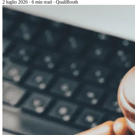
2 luglio 2026
·
6 min read
·
QualiBooth