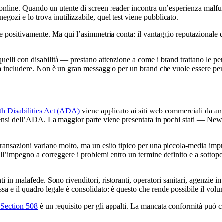
e online. Quando un utente di screen reader incontra un’esperienza malfu
negozi e lo trova inutilizzabile, quel test viene pubblicato.
e positivamente. Ma qui l’asimmetria conta: il vantaggio reputazionale d
lli con disabilità — prestano attenzione a come i brand trattano le pers
da includere. Non è un gran messaggio per un brand che vuole essere pe
h Disabilities Act (ADA)
viene applicato ai siti web commerciali da an
i sensi dell’ADA. La maggior parte viene presentata in pochi stati — New 
le transazioni variano molto, ma un esito tipico per una piccola-media 
e all’impegno a correggere i problemi entro un termine definito e a sottopor
in malafede. Sono rivenditori, ristoranti, operatori sanitari, agenzie i
assa e il quadro legale è consolidato: è questo che rende possibile il vol
a
Section 508
è un requisito per gli appalti. La mancata conformità può cos