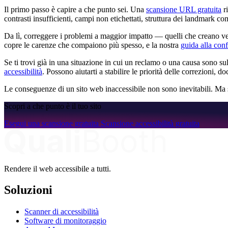
Il primo passo è capire a che punto sei. Una
scansione URL gratuita
ri
contrasti insufficienti, campi non etichettati, struttura dei landmark c
Da lì, correggere i problemi a maggior impatto — quelli che creano ve
copre le carenze che compaiono più spesso, e la nostra
guida alla c
Se ti trovi già in una situazione in cui un reclamo o una causa sono su
accessibilità
. Possono aiutarti a stabilire le priorità delle correzioni, 
Le conseguenze di un sito web inaccessibile non sono inevitabili. Ma
Scopri a che punto è il tuo sito
Esegui una scansione gratuita
Scansione accessibilità gratuita
Rendere il web accessibile a tutti.
Soluzioni
Scanner di accessibilità
Software di monitoraggio