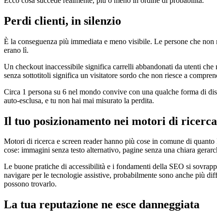
Ecco cosa succede realmente, più o meno in ordine di probabilità.
Perdi clienti, in silenzio
È la conseguenza più immediata e meno visibile. Le persone che non r
erano lì.
Un checkout inaccessibile significa carrelli abbandonati da utenti che 
senza sottotitoli significa un visitatore sordo che non riesce a compre
Circa 1 persona su 6 nel mondo convive con una qualche forma di disab
auto-esclusa, e tu non hai mai misurato la perdita.
Il tuo posizionamento nei motori di ricerca 
Motori di ricerca e screen reader hanno più cose in comune di quanto la
cose: immagini senza testo alternativo, pagine senza una chiara gerarch
Le buone pratiche di accessibilità e i fondamenti della SEO si sovrapp
navigare per le tecnologie assistive, probabilmente sono anche più dif
possono trovarlo.
La tua reputazione ne esce danneggiata