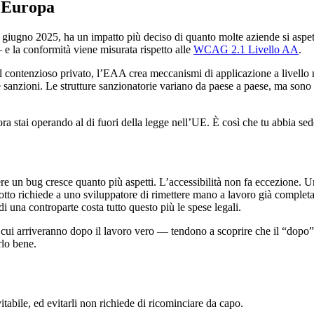
n Europa
a giugno 2025, ha un impatto più deciso di quanto molte aziende si aspe
e la conformità viene misurata rispetto alle
WCAG 2.1 Livello AA
.
il contenzioso privato, l’EAA crea meccanismi di applicazione a livello
re sanzioni. Le strutture sanzionatorie variano da paese a paese, ma so
, ora stai operando al di fuori della legge nell’UE. È così che tu abbia se
ere un bug cresce quanto più aspetti. L’accessibilità non fa eccezione. 
otto richiede a uno sviluppatore di rimettere mano a lavoro già completa
una controparte costa tutto questo più le spese legali.
a cui arriveranno dopo il lavoro vero — tendono a scoprire che il “dop
rlo bene.
itabile, ed evitarli non richiede di ricominciare da capo.