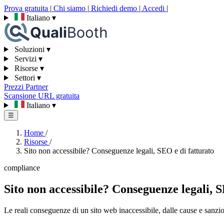
Prova gratuita
|
Chi siamo
|
Richiedi demo
|
Accedi
|
Italiano
▾
Soluzioni
▾
Servizi
▾
Risorse
▾
Settori
▾
Prezzi
Partner
Scansione URL gratuita
Italiano
▾
☰
Home
/
Risorse
/
Sito non accessibile? Conseguenze legali, SEO e di fatturato
compliance
Sito non accessibile? Conseguenze legali, S
Le reali conseguenze di un sito web inaccessibile, dalle cause e sanzioni