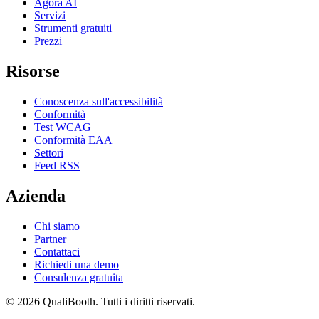
Agora AI
Servizi
Strumenti gratuiti
Prezzi
Risorse
Conoscenza sull'accessibilità
Conformità
Test WCAG
Conformità EAA
Settori
Feed RSS
Azienda
Chi siamo
Partner
Contattaci
Richiedi una demo
Consulenza gratuita
© 2026 QualiBooth. Tutti i diritti riservati.