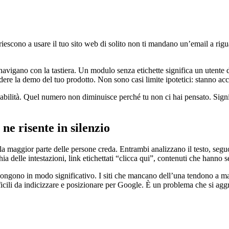
iescono a usare il tuo sito web di solito non ti mandano un’email a ri
navigano con la tastiera. Un modulo senza etichette significa un utente 
ndere la demo del tuo prodotto. Non sono casi limite ipotetici: stanno acc
ilità. Quel numero non diminuisce perché tu non ci hai pensato. Signif
ne risente in silenzio
 maggior parte delle persone creda. Entrambi analizzano il testo, seguono
ia delle intestazioni, link etichettati “clicca qui”, contenuti che hanno 
ongono in modo significativo. I siti che mancano dell’una tendono a manc
ficili da indicizzare e posizionare per Google. È un problema che si ag