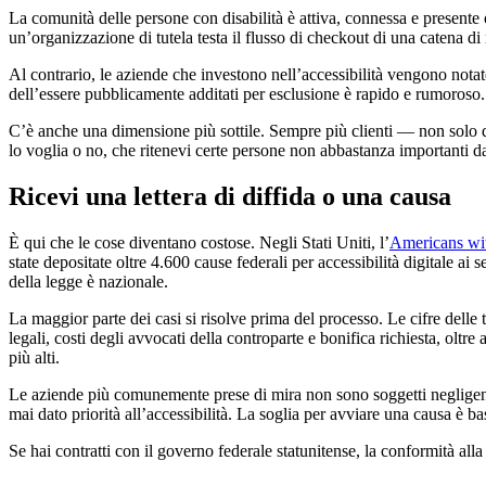
La comunità delle persone con disabilità è attiva, connessa e present
un’organizzazione di tutela testa il flusso di checkout di una catena di 
Al contrario, le aziende che investono nell’accessibilità vengono notat
dell’essere pubblicamente additati per esclusione è rapido e rumoroso.
C’è anche una dimensione più sottile. Sempre più clienti — non solo que
lo voglia o no, che ritenevi certe persone non abbastanza importanti 
Ricevi una lettera di diffida o una causa
È qui che le cose diventano costose. Negli Stati Uniti, l’
Americans wit
state depositate oltre 4.600 cause federali per accessibilità digitale a
della legge è nazionale.
La maggior parte dei casi si risolve prima del processo. Le cifre del
legali, costi degli avvocati della controparte e bonifica richiesta, oltr
più alti.
Le aziende più comunemente prese di mira non sono soggetti negligenti 
mai dato priorità all’accessibilità. La soglia per avviare una causa è b
Se hai contratti con il governo federale statunitense, la conformità all