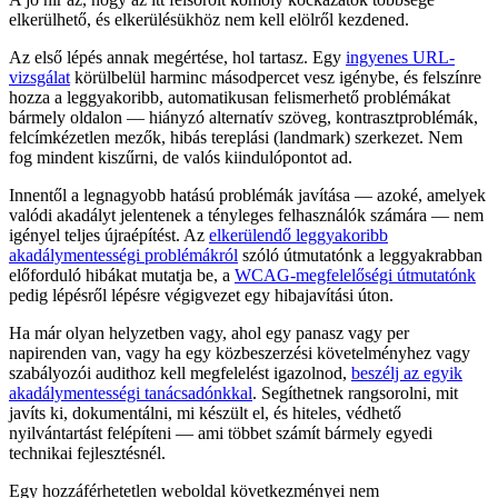
elkerülhető, és elkerülésükhöz nem kell elölről kezdened.
Az első lépés annak megértése, hol tartasz. Egy
ingyenes URL-
vizsgálat
körülbelül harminc másodpercet vesz igénybe, és felszínre
hozza a leggyakoribb, automatikusan felismerhető problémákat
bármely oldalon — hiányzó alternatív szöveg, kontrasztproblémák,
felcímkézetlen mezők, hibás tereplási (landmark) szerkezet. Nem
fog mindent kiszűrni, de valós kiindulópontot ad.
Innentől a legnagyobb hatású problémák javítása — azoké, amelyek
valódi akadályt jelentenek a tényleges felhasználók számára — nem
igényel teljes újraépítést. Az
elkerülendő leggyakoribb
akadálymentességi problémákról
szóló útmutatónk a leggyakrabban
előforduló hibákat mutatja be, a
WCAG-megfelelőségi útmutatónk
pedig lépésről lépésre végigvezet egy hibajavítási úton.
Ha már olyan helyzetben vagy, ahol egy panasz vagy per
napirenden van, vagy ha egy közbeszerzési követelményhez vagy
szabályozói audithoz kell megfelelést igazolnod,
beszélj az egyik
akadálymentességi tanácsadónkkal
. Segíthetnek rangsorolni, mit
javíts ki, dokumentálni, mi készült el, és hiteles, védhető
nyilvántartást felépíteni — ami többet számít bármely egyedi
technikai fejlesztésnél.
Egy hozzáférhetetlen weboldal következményei nem