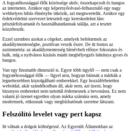
A fogyatékossággal élők közössége aktív, összekapcsolt és hangos
az interneten. Amikor egy képernyőolvasó-felhasználó egy nagy
webhelyen hibás élménybe ütközik, azt megtweetelik. Amikor egy
érdekvédelmi szervezet leteszteli egy kereskedelmi lánc
pénztárfolyamatát és használhatatlannak találja, azt a tesztet
közzéteszik.
Ezzel szemben azokat a cégeket, amelyek befektetnek az
akadálymentességbe, pozitívan veszik észre. De itt fontos az
aszimmetria: az akadálymentesség hírnévbeli előnye fokozatos és
halk, míg a nyilvános kizárás miatti megbélyegzés hátránya gyors és
hangos.
Van egy finomabb dimenzió is. Egyre több ügyfél — nem csak a
fogyatékossággal élők — figyel arra, hogyan bánnak a márkák a
legnehezebben kiszolgálható emberekkel. Egy hozzáférhetetlen
weboldal, akár szándékodban áll, akár nem, azt üzeni, hogy
bizonyos embereket nem tartottál érdemesnek a bevonásra. Ez nem
valami jó üzenet egyetlen olyan márka számára sem, amely
modernnek, etikusnak vagy megbízhatónak szeretne látszani.
Felszólító levelet vagy pert kapsz
Itt válnak a dolgok költségessé. Az Egyesült Államokban az