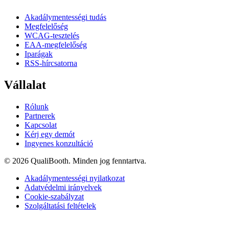
Akadálymentességi tudás
Megfelelőség
WCAG-tesztelés
EAA-megfelelőség
Iparágak
RSS-hírcsatorna
Vállalat
Rólunk
Partnerek
Kapcsolat
Kérj egy demót
Ingyenes konzultáció
© 2026 QualiBooth. Minden jog fenntartva.
Akadálymentességi nyilatkozat
Adatvédelmi irányelvek
Cookie-szabályzat
Szolgáltatási feltételek