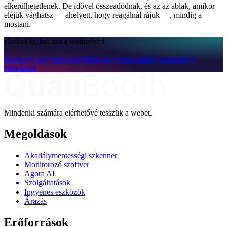
elkerülhetetlenek. De idővel összeadódnak, és az az ablak, amikor
eléjük vághatsz — ahelyett, hogy reagálnál rájuk —, mindig a
mostani.
Derítsd ki, hol tart a webhelyed
Indíts egy ingyenes vizsgálatot
Ingyenes akadálymentességi
ellenőrzés
Mindenki számára elérhetővé tesszük a webet.
Megoldások
Akadálymentességi szkenner
Monitorozó szoftver
Agora AI
Szolgáltatások
Ingyenes eszközök
Árazás
Erőforrások