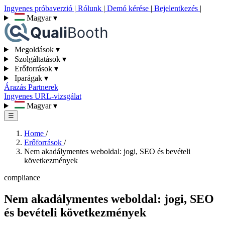
Ingyenes próbaverzió
|
Rólunk
|
Demó kérése
|
Bejelentkezés
|
Magyar
▾
Megoldások
▾
Szolgáltatások
▾
Erőforrások
▾
Iparágak
▾
Árazás
Partnerek
Ingyenes URL-vizsgálat
Magyar
▾
☰
Home
/
Erőforrások
/
Nem akadálymentes weboldal: jogi, SEO és bevételi
következmények
compliance
Nem akadálymentes weboldal: jogi, SEO
és bevételi következmények