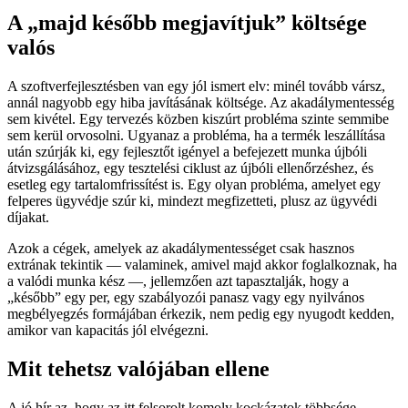
A „majd később megjavítjuk” költsége
valós
A szoftverfejlesztésben van egy jól ismert elv: minél tovább vársz,
annál nagyobb egy hiba javításának költsége. Az akadálymentesség
sem kivétel. Egy tervezés közben kiszúrt probléma szinte semmibe
sem kerül orvosolni. Ugyanaz a probléma, ha a termék leszállítása
után szúrják ki, egy fejlesztőt igényel a befejezett munka újbóli
átvizsgálásához, egy tesztelési ciklust az újbóli ellenőrzéshez, és
esetleg egy tartalomfrissítést is. Egy olyan probléma, amelyet egy
felperes ügyvédje szúr ki, mindezt megfizetteti, plusz az ügyvédi
díjakat.
Azok a cégek, amelyek az akadálymentességet csak hasznos
extrának tekintik — valaminek, amivel majd akkor foglalkoznak, ha
a valódi munka kész —, jellemzően azt tapasztalják, hogy a
„később” egy per, egy szabályozói panasz vagy egy nyilvános
megbélyegzés formájában érkezik, nem pedig egy nyugodt kedden,
amikor van kapacitás jól elvégezni.
Mit tehetsz valójában ellene
A jó hír az, hogy az itt felsorolt komoly kockázatok többsége