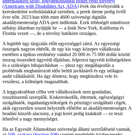
amerikaiakról szóló, fogyatékossággal élőket védő törvényt
(Americans with Disabilities Act, ADA)
évek óta érvényesítik a
kereskedelmi weboldalakkal szemben, a perek üteme pedig évről
évre nőtt. 2023-ban több mint 4600 szövetségi digitális
akadálymentességi ADA-pert indítottak. Ezek többségét mindössze
néhány államban nyújtják be — a listát New York, Kalifornia és
Florida vezeti —, de a törvény hatóköre országos.
A legtöbb ügy tárgyalás előtt egyezséggel zárul. Az egyezségi
összegek nagyon eltérők, de egy kis vagy közepes vállalkozás
esetében a tipikus eredmény valahol 20 000 és 75 000 dollár között
mozog összesített ügyvédi díjakban, felperesi ügyvédi költségekben
és a szükséges hibajavításban — plusz egy megállapodás a
problémák meghatározott időn belüli javításáról és egy utólagos
audit vállalásáról. Ha úgy döntesz, hogy megküzdesz vele és
veszítesz, a költségek magasabbak.
A leggyakrabban célba vett vállalkozások nem gondatlan,
rosszhiszemű szereplők. Kiskereskedők, éttermek, egészségügyi
szolgáltatók, ingatlanügynökségek és pénzügyi szolgáltató cégek,
akik egyszerűen sosem helyezték előtérbe az akadálymentességet. A
beadási küszöb alacsony, a jogi keret pedig kialakult — ez teszi
lehetővé a nagy mennyiséget.
Ha az Egyesült Államokban szövetségi állami szerződéseid vannak,
az
508. szakasz (Section 508)
szerinti megfelelés közbeszerzési