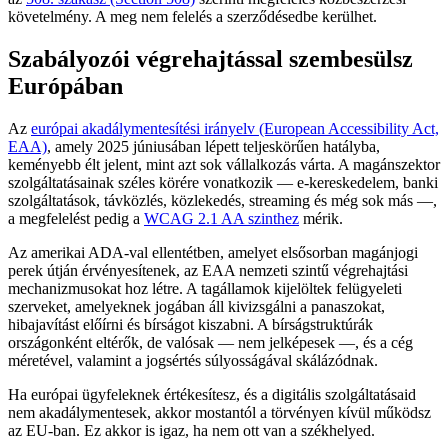
követelmény. A meg nem felelés a szerződésedbe kerülhet.
Szabályozói végrehajtással szembesülsz
Európában
Az
európai akadálymentesítési irányelv (European Accessibility Act,
EAA)
, amely 2025 júniusában lépett teljeskörűen hatályba,
keményebb élt jelent, mint azt sok vállalkozás várta. A magánszektor
szolgáltatásainak széles körére vonatkozik — e-kereskedelem, banki
szolgáltatások, távközlés, közlekedés, streaming és még sok más —,
a megfelelést pedig a
WCAG 2.1 AA szinthez
mérik.
Az amerikai ADA-val ellentétben, amelyet elsősorban magánjogi
perek útján érvényesítenek, az EAA nemzeti szintű végrehajtási
mechanizmusokat hoz létre. A tagállamok kijelöltek felügyeleti
szerveket, amelyeknek jogában áll kivizsgálni a panaszokat,
hibajavítást előírni és bírságot kiszabni. A bírságstruktúrák
országonként eltérők, de valósak — nem jelképesek —, és a cég
méretével, valamint a jogsértés súlyosságával skálázódnak.
Ha európai ügyfeleknek értékesítesz, és a digitális szolgáltatásaid
nem akadálymentesek, akkor mostantól a törvényen kívül működsz
az EU-ban. Ez akkor is igaz, ha nem ott van a székhelyed.