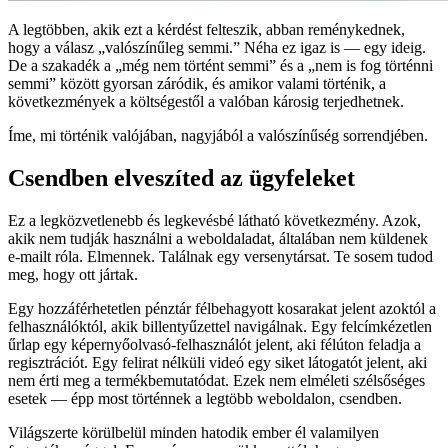
A legtöbben, akik ezt a kérdést felteszik, abban reménykednek,
hogy a válasz „valószínűleg semmi.” Néha ez igaz is — egy ideig.
De a szakadék a „még nem történt semmi” és a „nem is fog történni
semmi” között gyorsan záródik, és amikor valami történik, a
következmények a költségestől a valóban károsig terjedhetnek.
Íme, mi történik valójában, nagyjából a valószínűség sorrendjében.
Csendben elveszíted az ügyfeleket
Ez a legközvetlenebb és legkevésbé látható következmény. Azok,
akik nem tudják használni a weboldaladat, általában nem küldenek
e-mailt róla. Elmennek. Találnak egy versenytársat. Te sosem tudod
meg, hogy ott jártak.
Egy hozzáférhetetlen pénztár félbehagyott kosarakat jelent azoktól a
felhasználóktól, akik billentyűzettel navigálnak. Egy felcímkézetlen
űrlap egy képernyőolvasó-felhasználót jelent, aki félúton feladja a
regisztrációt. Egy felirat nélküli videó egy siket látogatót jelent, aki
nem érti meg a termékbemutatódat. Ezek nem elméleti szélsőséges
esetek — épp most történnek a legtöbb weboldalon, csendben.
Világszerte körülbelül minden hatodik ember él valamilyen