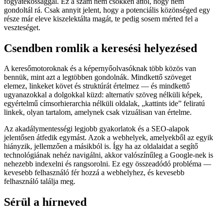
fogyatékossággal. Ez a szám nem csökken attól, hogy nem
gondoltál rá. Csak annyit jelent, hogy a potenciális közönséged egy
része már eleve kiszelektálta magát, te pedig sosem mérted fel a
veszteséget.
Csendben romlik a keresési helyezésed
A keresőmotoroknak és a képernyőolvasóknak több közös van
bennük, mint azt a legtöbben gondolnák. Mindkettő szöveget
elemez, linkeket követ és struktúrát értelmez — és mindkettő
ugyanazokkal a dolgokkal küzd: alternatív szöveg nélküli képek,
egyértelmű címsorhierarchia nélküli oldalak, „kattints ide” feliratú
linkek, olyan tartalom, amelynek csak vizuálisan van értelme.
Az akadálymentességi legjobb gyakorlatok és a SEO-alapok
jelentősen átfedik egymást. Azok a webhelyek, amelyekből az egyik
hiányzik, jellemzően a másikból is. Így ha az oldalaidat a segítő
technológiának nehéz navigálni, akkor valószínűleg a Google-nek is
nehezebb indexelni és rangsorolni. Ez egy összeadódó probléma —
kevesebb felhasználó fér hozzá a webhelyhez, és kevesebb
felhasználó találja meg.
Sérül a hírneved