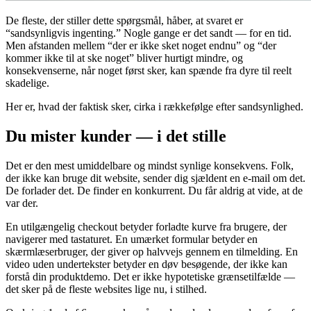
De fleste, der stiller dette spørgsmål, håber, at svaret er
“sandsynligvis ingenting.” Nogle gange er det sandt — for en tid.
Men afstanden mellem “der er ikke sket noget endnu” og “der
kommer ikke til at ske noget” bliver hurtigt mindre, og
konsekvenserne, når noget først sker, kan spænde fra dyre til reelt
skadelige.
Her er, hvad der faktisk sker, cirka i rækkefølge efter sandsynlighed.
Du mister kunder — i det stille
Det er den mest umiddelbare og mindst synlige konsekvens. Folk,
der ikke kan bruge dit website, sender dig sjældent en e-mail om det.
De forlader det. De finder en konkurrent. Du får aldrig at vide, at de
var der.
En utilgængelig checkout betyder forladte kurve fra brugere, der
navigerer med tastaturet. En umærket formular betyder en
skærmlæserbruger, der giver op halvvejs gennem en tilmelding. En
video uden undertekster betyder en døv besøgende, der ikke kan
forstå din produktdemo. Det er ikke hypotetiske grænsetilfælde —
det sker på de fleste websites lige nu, i stilhed.