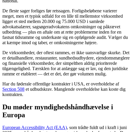
national.
De fleste sager forliges før retssagen. Forligsbeløbene varierer
meget, men et typisk udfald for en lille til mellemstor virksomhed
ligger et sted mellem 20.000 og 75.000 USD i samlede
advokatsalærer, sagsøgeradvokatens omkostninger og påkrævet
udbedring — plus en aftale om at rette problemerne inden for en
fastsat tidsramme og underkaste sig en opfølgende audit. Vælger du
at kæmpe imod og taber, er omkostningerne højere.
De virksomheder, der oftest rammes, er ikke uansvarlige skurke. Det
er detailhandlere, restauranter, sundhedsudbydere, ejendomsmæglere
og finansielle virksomheder, der simpelthen aldrig prioriterede
tilgængelighed. Tærsklen for at anlægge sag er lav, og den juridiske
ramme er etableret — det er det, der gør volumen mulig.
Har du føderale offentlige kontrakter i USA, er overholdelse af
Section 508
et udbudskrav. Manglende overholdelse kan koste dig
kontrakten.
Du møder myndighedshåndhævelse i
Europa
European Accessibility Act (EAA)
, som trådte fuldt ud i kraft i juni