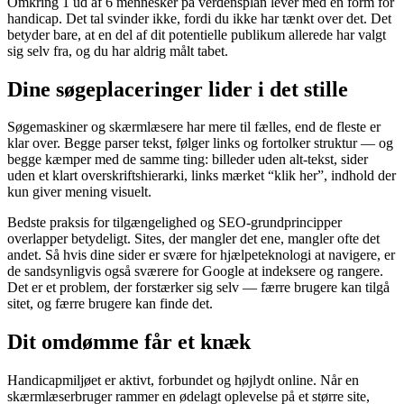
Omkring 1 ud af 6 mennesker på verdensplan lever med en form for
handicap. Det tal svinder ikke, fordi du ikke har tænkt over det. Det
betyder bare, at en del af dit potentielle publikum allerede har valgt
sig selv fra, og du har aldrig målt tabet.
Dine søgeplaceringer lider i det stille
Søgemaskiner og skærmlæsere har mere til fælles, end de fleste er
klar over. Begge parser tekst, følger links og fortolker struktur — og
begge kæmper med de samme ting: billeder uden alt-tekst, sider
uden et klart overskriftshierarki, links mærket “klik her”, indhold der
kun giver mening visuelt.
Bedste praksis for tilgængelighed og SEO-grundprincipper
overlapper betydeligt. Sites, der mangler det ene, mangler ofte det
andet. Så hvis dine sider er svære for hjælpeteknologi at navigere, er
de sandsynligvis også sværere for Google at indeksere og rangere.
Det er et problem, der forstærker sig selv — færre brugere kan tilgå
sitet, og færre brugere kan finde det.
Dit omdømme får et knæk
Handicapmiljøet er aktivt, forbundet og højlydt online. Når en
skærmlæserbruger rammer en ødelagt oplevelse på et større site,