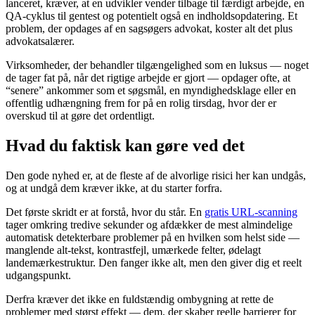
lanceret, kræver, at en udvikler vender tilbage til færdigt arbejde, en
QA-cyklus til gentest og potentielt også en indholdsopdatering. Et
problem, der opdages af en sagsøgers advokat, koster alt det plus
advokatsalærer.
Virksomheder, der behandler tilgængelighed som en luksus — noget
de tager fat på, når det rigtige arbejde er gjort — opdager ofte, at
“senere” ankommer som et søgsmål, en myndighedsklage eller en
offentlig udhængning frem for på en rolig tirsdag, hvor der er
overskud til at gøre det ordentligt.
Hvad du faktisk kan gøre ved det
Den gode nyhed er, at de fleste af de alvorlige risici her kan undgås,
og at undgå dem kræver ikke, at du starter forfra.
Det første skridt er at forstå, hvor du står. En
gratis URL-scanning
tager omkring tredive sekunder og afdækker de mest almindelige
automatisk detekterbare problemer på en hvilken som helst side —
manglende alt-tekst, kontrastfejl, umærkede felter, ødelagt
landemærkestruktur. Den fanger ikke alt, men den giver dig et reelt
udgangspunkt.
Derfra kræver det ikke en fuldstændig ombygning at rette de
problemer med størst effekt — dem, der skaber reelle barrierer for