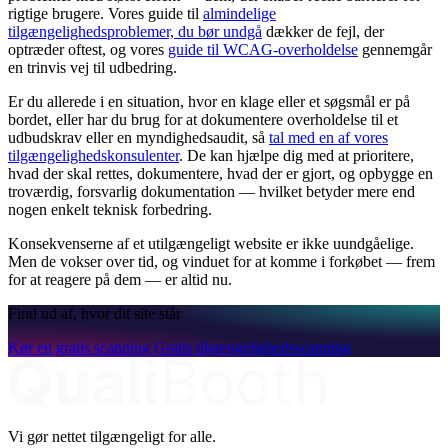
rigtige brugere. Vores guide til
almindelige
tilgængelighedsproblemer, du bør undgå
dækker de fejl, der
optræder oftest, og vores
guide til WCAG-overholdelse
gennemgår
en trinvis vej til udbedring.
Er du allerede i en situation, hvor en klage eller et søgsmål er på
bordet, eller har du brug for at dokumentere overholdelse til et
udbudskrav eller en myndighedsaudit, så
tal med en af vores
tilgængelighedskonsulenter
. De kan hjælpe dig med at prioritere,
hvad der skal rettes, dokumentere, hvad der er gjort, og opbygge en
troværdig, forsvarlig dokumentation — hvilket betyder mere end
nogen enkelt teknisk forbedring.
Konsekvenserne af et utilgængeligt website er ikke uundgåelige.
Men de vokser over tid, og vinduet for at komme i forkøbet — frem
for at reagere på dem — er altid nu.
Find ud af, hvor dit site står
Kør en gratis scanning
Gratis tilgængelighedsscanning
Vi gør nettet tilgængeligt for alle.