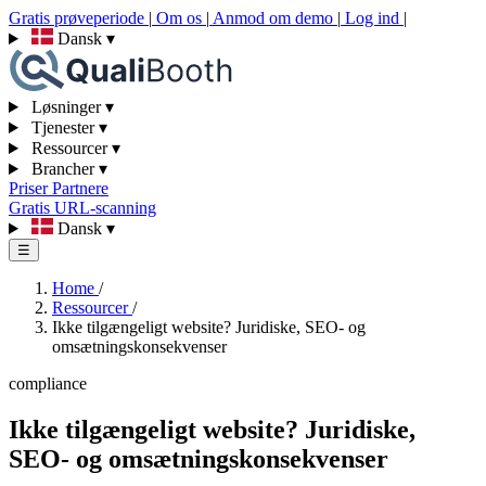
Gratis prøveperiode
|
Om os
|
Anmod om demo
|
Log ind
|
Dansk
▾
Løsninger
▾
Tjenester
▾
Ressourcer
▾
Brancher
▾
Priser
Partnere
Gratis URL-scanning
Dansk
▾
☰
Home
/
Ressourcer
/
Ikke tilgængeligt website? Juridiske, SEO- og
omsætningskonsekvenser
compliance
Ikke tilgængeligt website? Juridiske,
SEO- og omsætningskonsekvenser