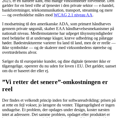
2025, er en hårdere kant, end mange virksomheder forventede. Den
gælder for en bred vifte af tjenester i den private sektor — e-handel,
bankforretninger, telekommunikation, transport, streaming og mere
— og overholdelse måles mod
WCAG 2.1 niveau AA
.
I modsætning til den amerikanske ADA, som primært håndhæves
gennem private søgsmål, skaber EAA håndhævelsesmekanismer på
nationalt niveau. Medlemsstaterne har udpeget tilsynsmyndigheder
med beføjelse til at undersøge klager, kræve udbedring og pålægge
bøder. Bødestrukturerne varierer fra land til land, men de er reelle —
ikke symbolske — og de skalerer med virksomhedens størrelse og
overtrædelsens alvor.
Sælger du til europæiske kunder, og dine digitale tjenester ikke er
tilgængelige, opererer du nu uden for loven i EU. Det gælder, uanset
om du er baseret der eller ej.
”Vi retter det senere”-omkostningen er
reel
Der findes et velkendt princip inden for softwareudvikling: prisen på
at rette en fejl vokser, jo længere du venter. Tilgængelighed er ingen
undtagelse. Et problem, der opdages under design, koster næsten
intet at adressere. Det samme problem, opdaget efter produktet er