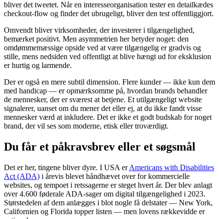
bliver det tweetet. Når en interesseorganisation tester en detailkædes
checkout-flow og finder det ubrugeligt, bliver den test offentliggjort.
Omvendt bliver virksomheder, der investerer i tilgængelighed,
bemærket positivt. Men asymmetrien her betyder noget: den
omdømmemæssige opside ved at være tilgængelig er gradvis og
stille, mens nedsiden ved offentligt at blive hængt ud for eksklusion
er hurtig og larmende.
Der er også en mere subtil dimension. Flere kunder — ikke kun dem
med handicap — er opmærksomme på, hvordan brands behandler
de mennesker, der er sværest at betjene. Et utilgængeligt website
signalerer, uanset om du mener det eller ej, at du ikke fandt visse
mennesker værd at inkludere. Det er ikke et godt budskab for noget
brand, der vil ses som moderne, etisk eller troværdigt.
Du får et påkravsbrev eller et søgsmål
Det er her, tingene bliver dyre. I USA er
Americans with Disabilities
Act (ADA)
i årevis blevet håndhævet over for kommercielle
websites, og tempoet i retssagerne er steget hvert år. Der blev anlagt
over 4.600 føderale ADA-sager om digital tilgængelighed i 2023.
Størstedelen af dem anlægges i blot nogle få delstater — New York,
Californien og Florida topper listen — men lovens rækkevidde er