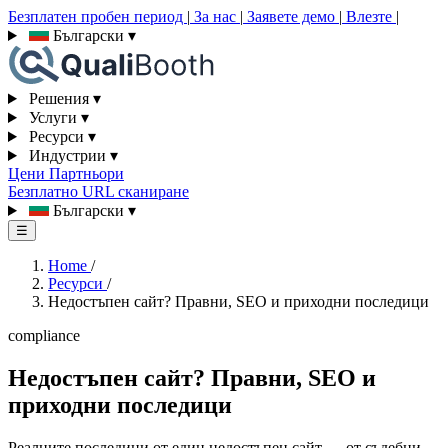
Безплатен пробен период
|
За нас
|
Заявете демо
|
Влезте
|
Български
▾
Решения
▾
Услуги
▾
Ресурси
▾
Индустрии
▾
Цени
Партньори
Безплатно URL сканиране
Български
▾
☰
Home
/
Ресурси
/
Недостъпен сайт? Правни, SEO и приходни последици
compliance
Недостъпен сайт? Правни, SEO и
приходни последици
Реалните последици от един недостъпен сайт — от съдебни