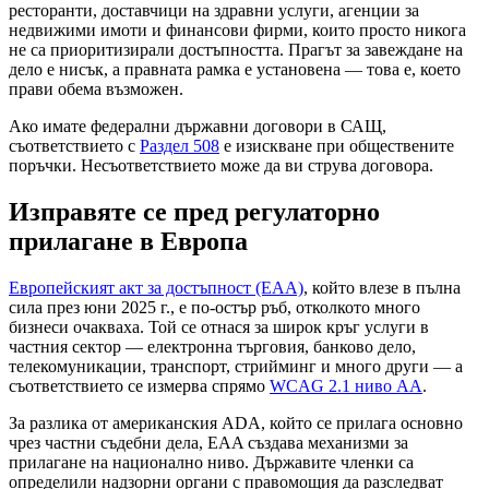
ресторанти, доставчици на здравни услуги, агенции за
недвижими имоти и финансови фирми, които просто никога
не са приоритизирали достъпността. Прагът за завеждане на
дело е нисък, а правната рамка е установена — това е, което
прави обема възможен.
Ако имате федерални държавни договори в САЩ,
съответствието с
Раздел 508
е изискване при обществените
поръчки. Несъответствието може да ви струва договора.
Изправяте се пред регулаторно
прилагане в Европа
Европейският акт за достъпност (EAA)
, който влезе в пълна
сила през юни 2025 г., е по-остър ръб, отколкото много
бизнеси очакваха. Той се отнася за широк кръг услуги в
частния сектор — електронна търговия, банково дело,
телекомуникации, транспорт, стрийминг и много други — а
съответствието се измерва спрямо
WCAG 2.1 ниво AA
.
За разлика от американския ADA, който се прилага основно
чрез частни съдебни дела, EAA създава механизми за
прилагане на национално ниво. Държавите членки са
определили надзорни органи с правомощия да разследват