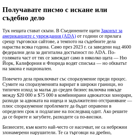
Получавате писмо с искане или
съдебно дело
Тук нещата стават скъпи. В Съединените щати
Законът за
американците с увреждания (ADA)
от години се прилага
срещу търговски сайтове, а темпото на съдебните дела
нараства всяка година. Само през 2023 г. са заведени над 4600
федерални дела за дигитална достъпност по ADA. По-
голямата част от тях се завеждат само в няколко щата — Ню
Йорк, Калифорния и Флорида водят списъка — но обхватът
на закона е национален.
Повечето дела приключват със споразумение преди процес.
Сумите на споразуменията варират в широки граници, но
типичен изход за малък до среден бизнес включва някъде
между $20 000 и $75 000 в комбинирани адвокатски хонорари,
разходи за адвоката на ищеца и задължително отстраняване —
плюс споразумение проблемите да бъдат оправени в
определен срок и подлагане на последващ одит. Ако решите
да се борите и загубите, разходите са по-високи.
Бизнесите, към които най-често се насочват, не са небрежни
злонамерени нарушители. Те са търговци на дребно,