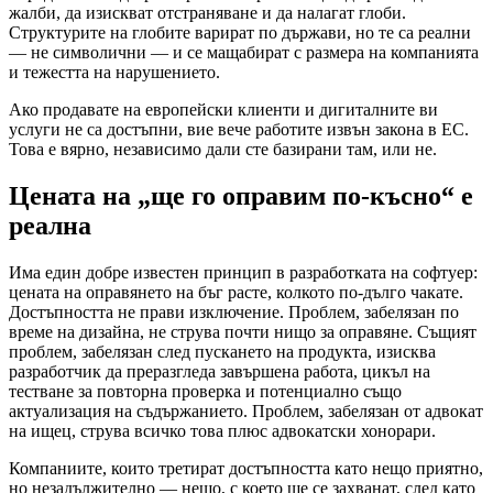
жалби, да изискват отстраняване и да налагат глоби.
Структурите на глобите варират по държави, но те са реални
— не символични — и се мащабират с размера на компанията
и тежестта на нарушението.
Ако продавате на европейски клиенти и дигиталните ви
услуги не са достъпни, вие вече работите извън закона в ЕС.
Това е вярно, независимо дали сте базирани там, или не.
Цената на „ще го оправим по-късно“ е
реална
Има един добре известен принцип в разработката на софтуер:
цената на оправянето на бъг расте, колкото по-дълго чакате.
Достъпността не прави изключение. Проблем, забелязан по
време на дизайна, не струва почти нищо за оправяне. Същият
проблем, забелязан след пускането на продукта, изисква
разработчик да преразгледа завършена работа, цикъл на
тестване за повторна проверка и потенциално също
актуализация на съдържанието. Проблем, забелязан от адвокат
на ищец, струва всичко това плюс адвокатски хонорари.
Компаниите, които третират достъпността като нещо приятно,
но незадължително — нещо, с което ще се захванат, след като