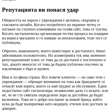
Репутацията ви понася удар
Общността на хората с увреждания е активна, свързана и
гласовита онлайн. Когато потребител на екранен четец се
натъкне на счупено изживяване на голям сайт, това се туитва.
Когато застъпническа организация тества процеса на плащане
на верига магазини и го намери за неизползваем, този тест се
публикува.
Обратно, компаниите, които инвестират в достъпност, биват
забелязвани положително. Но асиметрията тук има значение:
репутационният плюс от това да си достъпен е постепенен и
тих, докато минусът от това да бъдеш публично посочен за
изключване е бърз и шумен.
Има и по-фина страна. Все повече клиенти — не само тези с
увреждания — обръщат внимание на това как брандовете се
отнасят към хората, които са най-трудни за обслужване. Един
недостъпен сайт сигнализира, независимо дали го искате, или
не, че не сте смятали определени хора за достойни да бъдат
включени. Това не е добро послание за никой бранд, който
иска да бъде възприеман като модерен, етичен или достоен за
доверие.