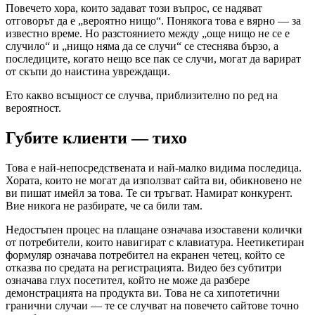
Повечето хора, които задават този въпрос, се надяват
отговорът да е „вероятно нищо“. Понякога това е вярно — за
известно време. Но разстоянието между „още нищо не се е
случило“ и „нищо няма да се случи“ се стеснява бързо, а
последиците, когато нещо все пак се случи, могат да варират
от скъпи до наистина увреждащи.
Ето какво всъщност се случва, приблизително по ред на
вероятност.
Губите клиенти — тихо
Това е най-непосредствената и най-малко видима последица.
Хората, които не могат да използват сайта ви, обикновено не
ви пишат имейл за това. Те си тръгват. Намират конкурент.
Вие никога не разбирате, че са били там.
Недостъпен процес на плащане означава изоставени колички
от потребители, които навигират с клавиатура. Неетикетиран
формуляр означава потребител на екранен четец, който се
отказва по средата на регистрацията. Видео без субтитри
означава глух посетител, който не може да разбере
демонстрацията на продукта ви. Това не са хипотетични
гранични случаи — те се случват на повечето сайтове точно