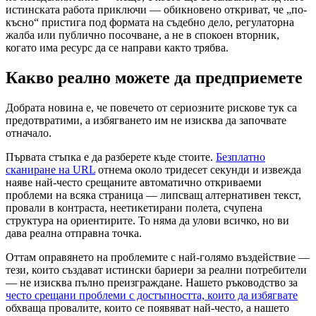
истинската работа приключи — обикновено откриват, че „по-
късно“ пристига под формата на съдебно дело, регулаторна
жалба или публично посочване, а не в спокоен вторник,
когато има ресурс да се направи както трябва.
Какво реално можете да предприемете
Добрата новина е, че повечето от сериозните рискове тук са
предотвратими, а избягването им не изисква да започвате
отначало.
Първата стъпка е да разберете къде стоите.
Безплатно
сканиране на URL
отнема около тридесет секунди и извежда
наяве най-често срещаните автоматично откриваеми
проблеми на всяка страница — липсващ алтернативен текст,
провали в контраста, неетикетирани полета, счупена
структура на ориентирите. То няма да улови всичко, но ви
дава реална отправна точка.
Оттам оправянето на проблемите с най-голямо въздействие —
тези, които създават истински бариери за реални потребители
— не изисква пълно преизграждане. Нашето ръководство за
често срещани проблеми с достъпността, които да избягвате
обхваща провалите, които се появяват най-често, а нашето