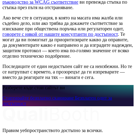
ръководство за WCAG съответствие
ви превежда стъпка по
стъпка през пътя на отстраняване.
Ако вече сте в ситуация, в която на масата има жалба или
съдебно дело, или ако трябва да докажете съответствие за
изискване при обществена поръчка или регулаторен одит,
говорете с някой от нашите консултанти по достъпност
. Те
могат да ви помогнат да приоритизирате какво да оправите,
да документирате какво е направено и да изградите надежден,
защитим протокол — което има по-голямо значение от всяко
отделно техническо подобрение.
Последиците от един недостъпен сайт не са неизбежни. Но те
се натрупват с времето, а прозорецът да ги изпреварите —
вместо да реагирате на тях — винаги е сега.
Разберете къде стои сайтът ви
Стартирайте безплатно сканиране
Безплатен одит за
достъпност
Правим уебпространството достъпно за всички.