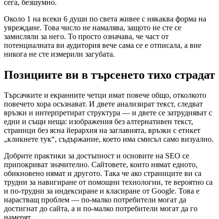
сега, безшумно.
Около 1 на всеки 6 души по света живее с някаква форма на
увреждане. Това число не намалява, защото не сте се
замисляли за него. То просто означава, че част от
потенциалната ви аудитория вече сама се е отписала, а вие
никога не сте измерили загубата.
Позициите ви в търсенето тихо страдат
Търсачките и екранните четци имат повече общо, отколкото
повечето хора осъзнават. И двете анализират текст, следват
връзки и интерпретират структура — и двете се затрудняват с
едни и същи неща: изображения без алтернативен текст,
страници без ясна йерархия на заглавията, връзки с етикет
„кликнете тук“, съдържание, което има смисъл само визуално.
Добрите практики за достъпност и основите на SEO се
припокриват значително. Сайтовете, които нямат едното,
обикновено нямат и другото. Така че ако страниците ви са
трудни за навигиране от помощни технологии, те вероятно са
и по-трудни за индексиране и класиране от Google. Това е
нарастващ проблем — по-малко потребители могат да
достигнат до сайта, а и по-малко потребители могат да го
намерят.