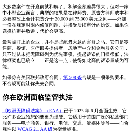
大多数案件在开庭前就和解了。和解金额差异很大，但对一家
中小型企业而言，典型的结果是在律师费、原告方律师成本和
必要整改上合计花费介于 20,000 到 75,000 美元之间——外加
一份在规定时限内修复问题、并接受后续审计的协议。如果你
选择抗辩并败诉，代价会更高。
最常被盯上的企业，并不是些疏忽大意的害群之马。它们是零
售商、餐馆、医疗服务提供者、房地产中介和金融服务公司，
只不过从未把无障碍列为优先事项。提起诉讼的门槛很低，法
律框架也已确立——正是这一点，使得如此高的诉讼量成为可
能。
如果你有美国联邦政府合同，
第 508 条
合规是一项采购要求。
不合规可能让你失去合同。
你在欧洲面临监管执法
《欧洲无障碍法案》（EAA）
已于 2025 年 6 月全面生效，它
比许多企业预想的要更为强硬。它适用于范围广泛的私营部门
服务——电子商务、银行、电信、交通、流媒体等等——而合
规性以
WCAG 2.1 AA 级
为衡量标准。