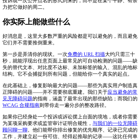
投诉或一次公开点名的形式到来的，而不是在某个平静、有余
力把它做好的周二。
你实际上能做些什么
好消息是，这里大多数严重的风险都是可以避免的，而且避免
它们并不需要推倒重来。
第一步是弄清你的现状。一次
免费的 URL 扫描
大约只需三十
秒，就能浮现出任意页面上最常见的可自动检测的问题——缺
失的替代文本、对比度不达标、未加标签的输入、混乱的地标
结构。它不会捕捉到所有问题，但能给你一个真实的起点。
在此基础上，修复影响最大的问题——那些为真实用户制造真
正障碍的问题——并不需要彻底重建。我们关于
应当避免的常
见无障碍问题
的指南，涵盖了最常出现的那些缺陷；而我们的
WCAG 合规指南
则带你走一遍分步的整改路径。
如果你已经身处一个投诉或诉讼摆上台面的境地，或者你需要
为某项采购要求或监管审计证明合规性，
与我们的一位无障碍
顾问聊一聊
。他们能帮你排出修复的优先顺序、记录已完成的
工作，并建立起一份可信、经得起推敲的记录——这比任何单