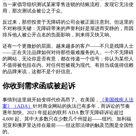
当一家倡导组织测试某家零售连锁的结账流程、发现它无法使
用，那次测试会被公之于众。
反过来，那些投资于无障碍的公司会被正面注意到。但这里的
不对称很关键：无障碍带来的声誉利好是渐进而安静的，而因
排斥他人被公开点名的负面影响，则来得又快又响。
还有一个更微妙的层面。越来越多的客户——不只是残障人士
——正在关注品牌如何对待那些最难服务的人。一个不无障碍
的网站，无论你是否有意，都在传递一个信号：你认为某些人
不值得被包括在内。对任何想被视为现代、有担当或值得信赖
的品牌来说，这都不是个好信息。
你收到需求函或被起诉
事情到这里就开始变得代价高昂了。在美国，
《美国残疾人法
案》（ADA）
针对商业网站的执法已有多年，而诉讼的节奏
逐年加快。2023 年提起的联邦 ADA 数字无障碍诉讼超过
4,600 起。其中大多数只在少数几个州提起——纽约、加利福
尼亚和佛罗里达排在最前——但这部法律的触及范围是全国性
的。