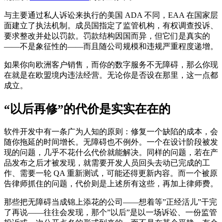
与主要通过私人诉讼来执行的美国 ADA 不同，EAA 在国家层
面建立了执法机制。成员国指定了监管机构，有权调查投诉、
要求整改并处以罚款。罚款结构因国而异，但它们是真实的
——不是象征性的——而且随公司规模和违规严重程度递增。
如果你向欧洲客户销售，而你的数字服务不无障碍，那么你现
在就是在欧盟境内违法经营。无论你是否设在那里，这一点都
成立。
“以后再修”的代价是实实在在的
软件开发中有一条广为人知的原则：修复一个缺陷的成本，会
随你拖延的时间增长。无障碍也不例外。一个在设计阶段被发
现的问题，几乎不花什么代价就能解决。同样的问题，若在产
品发布之后才被发现，就需要开发人员回头去动已完成的工
作、需要一轮 QA 重新测试，可能还得更新内容。而一个被原
告律师抓住的问题，代价则是上述所有这些，再加上律师费。
那些把无障碍当成锦上添花的公司——想着等”正经活儿”干完
了再说——往往会发现，那个”以后”是以一场诉讼、一份监管