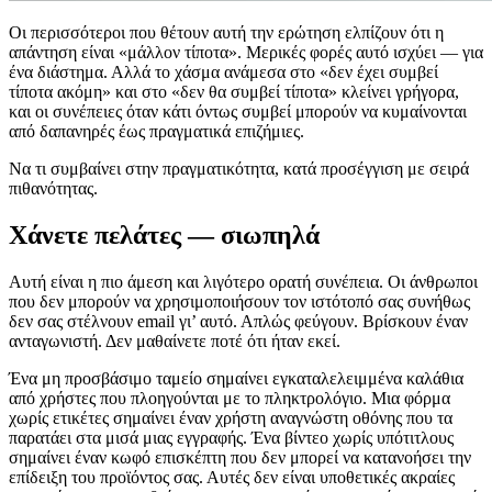
Οι περισσότεροι που θέτουν αυτή την ερώτηση ελπίζουν ότι η
απάντηση είναι «μάλλον τίποτα». Μερικές φορές αυτό ισχύει — για
ένα διάστημα. Αλλά το χάσμα ανάμεσα στο «δεν έχει συμβεί
τίποτα ακόμη» και στο «δεν θα συμβεί τίποτα» κλείνει γρήγορα,
και οι συνέπειες όταν κάτι όντως συμβεί μπορούν να κυμαίνονται
από δαπανηρές έως πραγματικά επιζήμιες.
Να τι συμβαίνει στην πραγματικότητα, κατά προσέγγιση με σειρά
πιθανότητας.
Χάνετε πελάτες — σιωπηλά
Αυτή είναι η πιο άμεση και λιγότερο ορατή συνέπεια. Οι άνθρωποι
που δεν μπορούν να χρησιμοποιήσουν τον ιστότοπό σας συνήθως
δεν σας στέλνουν email γι’ αυτό. Απλώς φεύγουν. Βρίσκουν έναν
ανταγωνιστή. Δεν μαθαίνετε ποτέ ότι ήταν εκεί.
Ένα μη προσβάσιμο ταμείο σημαίνει εγκαταλελειμμένα καλάθια
από χρήστες που πλοηγούνται με το πληκτρολόγιο. Μια φόρμα
χωρίς ετικέτες σημαίνει έναν χρήστη αναγνώστη οθόνης που τα
παρατάει στα μισά μιας εγγραφής. Ένα βίντεο χωρίς υπότιτλους
σημαίνει έναν κωφό επισκέπτη που δεν μπορεί να κατανοήσει την
επίδειξη του προϊόντος σας. Αυτές δεν είναι υποθετικές ακραίες