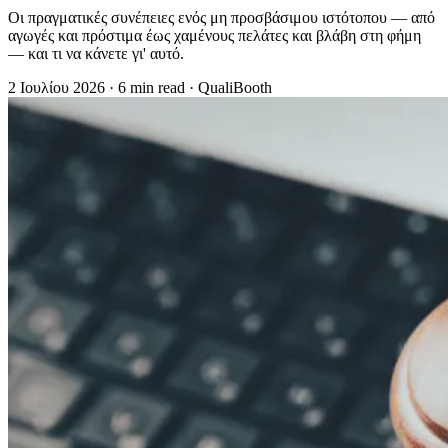
Οι πραγματικές συνέπειες ενός μη προσβάσιμου ιστότοπου — από
αγωγές και πρόστιμα έως χαμένους πελάτες και βλάβη στη φήμη
— και τι να κάνετε γι' αυτό.
2 Ιουλίου 2026
·
6 min read
·
QualiBooth