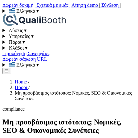
Δωρεάν δοκιμή
|
Σχετικά με εμάς
|
Αίτηση demo
|
Σύνδεση
|
Ελληνικά
▾
Λύσεις
▾
Υπηρεσίες
▾
Πόροι
▾
Κλάδοι
▾
Τιμολόγηση
Συνεργάτες
Δωρεάν σάρωση URL
Ελληνικά
▾
☰
Home
/
Πόροι
/
Μη προσβάσιμος ιστότοπος; Νομικές, SEO & Οικονομικές
Συνέπειες
compliance
Μη προσβάσιμος ιστότοπος; Νομικές,
SEO & Οικονομικές Συνέπειες