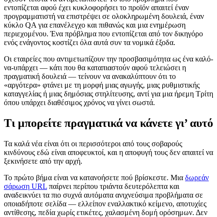
εντοπίζεται αφού έχει κυκλοφορήσει το προϊόν απαιτεί έναν
προγραμματιστή να επιστρέψει σε ολοκληρωμένη δουλειά, έναν
κύκλο QA για επανέλεγχο και πιθανώς και μια ενημέρωση
περιεχομένου. Ένα πρόβλημα που εντοπίζεται από τον δικηγόρο
ενός ενάγοντος κοστίζει όλα αυτά συν τα νομικά έξοδα.
Οι εταιρείες που αντιμετωπίζουν την προσβασιμότητα ως ένα καλό-
να-υπάρχει — κάτι που θα καταπιαστούν αφού τελειώσει η
πραγματική δουλειά — τείνουν να ανακαλύπτουν ότι το
«αργότερα» φτάνει με τη μορφή μιας αγωγής, μιας ρυθμιστικής
καταγγελίας ή μιας δημόσιας στηλίτευσης, αντί για μια ήρεμη Τρίτη
όπου υπάρχει διαθέσιμος χρόνος να γίνει σωστά.
Τι μπορείτε πραγματικά να κάνετε γι’ αυτό
Τα καλά νέα είναι ότι οι περισσότεροι από τους σοβαρούς
κινδύνους εδώ είναι αποφευκτοί, και η αποφυγή τους δεν απαιτεί να
ξεκινήσετε από την αρχή.
Το πρώτο βήμα είναι να κατανοήσετε πού βρίσκεστε. Μια
δωρεάν
σάρωση URL
παίρνει περίπου τριάντα δευτερόλεπτα και
αναδεικνύει τα πιο συχνά αυτόματα ανιχνεύσιμα προβλήματα σε
οποιαδήποτε σελίδα — ελλείπον εναλλακτικό κείμενο, αποτυχίες
αντίθεσης, πεδία χωρίς ετικέτες, χαλασμένη δομή ορόσημων. Δεν