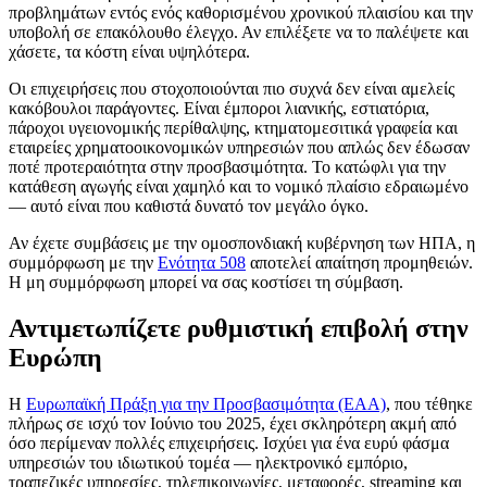
προβλημάτων εντός ενός καθορισμένου χρονικού πλαισίου και την
υποβολή σε επακόλουθο έλεγχο. Αν επιλέξετε να το παλέψετε και
χάσετε, τα κόστη είναι υψηλότερα.
Οι επιχειρήσεις που στοχοποιούνται πιο συχνά δεν είναι αμελείς
κακόβουλοι παράγοντες. Είναι έμποροι λιανικής, εστιατόρια,
πάροχοι υγειονομικής περίθαλψης, κτηματομεσιτικά γραφεία και
εταιρείες χρηματοοικονομικών υπηρεσιών που απλώς δεν έδωσαν
ποτέ προτεραιότητα στην προσβασιμότητα. Το κατώφλι για την
κατάθεση αγωγής είναι χαμηλό και το νομικό πλαίσιο εδραιωμένο
— αυτό είναι που καθιστά δυνατό τον μεγάλο όγκο.
Αν έχετε συμβάσεις με την ομοσπονδιακή κυβέρνηση των ΗΠΑ, η
συμμόρφωση με την
Ενότητα 508
αποτελεί απαίτηση προμηθειών.
Η μη συμμόρφωση μπορεί να σας κοστίσει τη σύμβαση.
Αντιμετωπίζετε ρυθμιστική επιβολή στην
Ευρώπη
Η
Ευρωπαϊκή Πράξη για την Προσβασιμότητα (EAA)
, που τέθηκε
πλήρως σε ισχύ τον Ιούνιο του 2025, έχει σκληρότερη ακμή από
όσο περίμεναν πολλές επιχειρήσεις. Ισχύει για ένα ευρύ φάσμα
υπηρεσιών του ιδιωτικού τομέα — ηλεκτρονικό εμπόριο,
τραπεζικές υπηρεσίες, τηλεπικοινωνίες, μεταφορές, streaming και