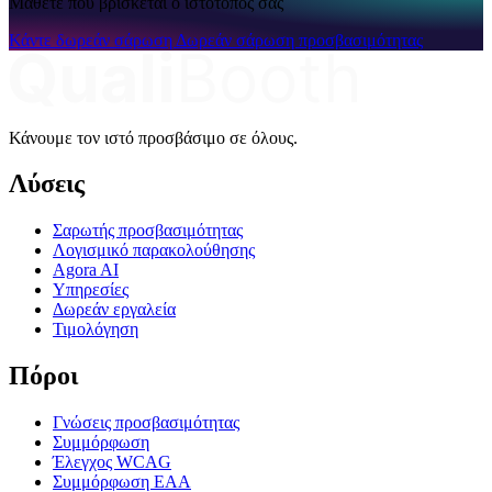
Μάθετε πού βρίσκεται ο ιστότοπός σας
Κάντε δωρεάν σάρωση
Δωρεάν σάρωση προσβασιμότητας
Κάνουμε τον ιστό προσβάσιμο σε όλους.
Λύσεις
Σαρωτής προσβασιμότητας
Λογισμικό παρακολούθησης
Agora AI
Υπηρεσίες
Δωρεάν εργαλεία
Τιμολόγηση
Πόροι
Γνώσεις προσβασιμότητας
Συμμόρφωση
Έλεγχος WCAG
Συμμόρφωση EAA