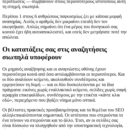
περιπτώσεις — συμβαίνουν στους περισσότερους ιστότοπους αυτή
τη στιγμή, σιωπηλά.
Περίπου 1 στους 6 ανθρώπους παγκοσμίως ζει με κάποια μορφή
αναπηρίας. Αυτός ο αριθμός δεν μικραίνει επειδή δεν τον
σκεφτήκατε. Απλώς σημαίνει ότι ένα μέρος του δυνητικού σας
κοινού έχει ήδη αυτοαποκλειστεί, και εσείς δεν μετρήσατε ποτέ την
απώλεια.
Οι κατατάξεις σας στις αναζητήσεις
σιωπηλά υποφέρουν
Οι μηχανές αναζήτησης και οι αναγνώστες οθόνης έχουν
περισσότερα κοινά από όσα αντιλαμβάνονται οι περισσότεροι. Και
οι δύο αναλύουν κείμενο, ακολουθούν συνδέσμους και
ερμηνεύουν τη δομή — και οι δύο δυσκολεύονται με τα ίδια
πράγματα: εικόνες χωρίς εναλλακτικό κείμενο, σελίδες χωρίς σαφή
ιεραρχία επικεφαλίδων, συνδέσμους με την ετικέτα «κάντε κλικ
εδώ», περιεχόμενο που βγάζει νόημα μόνο οπτικά.
Οι βέλτιστες πρακτικές προσβασιμότητας και τα θεμέλια του SEO
αλληλεπικαλύπτονται σημαντικά. Οι ιστότοποι που στερούνται το
ένα τείνουν να στερούνται και το άλλο. Έτσι, αν οι σελίδες σας
είναι δύσκολο να πλοηγηθούν από την υποστηρικτική τεχνολογία,