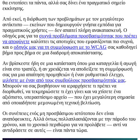
θα εντοπίσει τα πάντα, αλλά σας δίνει ένα πραγματικό σημείο
εκκίνησης.
Από εκεί, η διόρθωση των προβλημάτων με τον μεγαλύτερο
αντίκτυπο — εκείνων που δημιουργούν γνήσια εμπόδια για
πραγματικούς χρήστες — δεν απαιτεί πλήρη ανακατασκευή. Ο
οδηγός μας για τα
συχνά προβλήματα προσβασιμότητας που πρέπει
να αποφύγετε
καλύπτει τις αποτυχίες που εμφανίζονται πιο συχνά,
και ο
οδηγός μας για τη συμμόρφωση με το WCAG
σας καθοδηγεί
βήμα προς βήμα σε μια διαδρομή αποκατάστασης.
Αν βρίσκεστε ήδη σε μια κατάσταση όπου μια καταγγελία ή αγωγή
είναι στο τραπέζι, ή αν χρειάζεται να αποδείξετε τη συμμόρφωσή
σας για μια απαίτηση προμηθειών ή έναν ρυθμιστικό έλεγχο,
μιλήστε με έναν από τους συμβούλους προσβασιμότητάς μας
.
Μπορούν να σας βοηθήσουν να ιεραρχήσετε τι πρέπει να
διορθωθεί, να τεκμηριώσετε τι έχει γίνει και να χτίσετε ένα
αξιόπιστο, υπερασπίσιμο αρχείο — που έχει μεγαλύτερη σημασία
από οποιαδήποτε μεμονωμένη τεχνική βελτίωση.
Οι συνέπειες ενός μη προσβάσιμου ιστότοπου δεν είναι
αναπόφευκτες. Αλλά όντως πολλαπλασιάζονται με την πάροδο του
χρόνου, και το χρονικό περιθώριο για να προλάβετε — αντί να
αντιδράσετε σε αυτές — είναι πάντα τώρα.