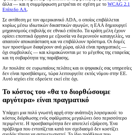
άλλα — και η συμμόρφωση μετριέται σε σχέση με το
WCAG 2.1
Επίπεδο AA
.
Σε αντίθεση με τον αμερικανικό ADA, ο οποίος επιβάλλεται
κυρίως μέσω ιδιωτικών δικαστικών αγωγών, η EAA δημιουργεί
μηχανισμούς επιβολής σε εθνικό επίπεδο. Τα κράτη μέλη έχουν
ορίσει εποπτικά όργανα με εξουσία να διερευνούν καταγγελίες, να
απαιτούν αποκατάσταση και να επιβάλλουν πρόστιμα. Οι δομές
των προστίμων διαφέρουν ανά χώρα, αλλά είναι πραγματικές —
όχι συμβολικές — και κλιμακώνονται με το μέγεθος της εταιρείας
και τη σοβαρότητα της παράβασης.
Αν πουλάτε σε ευρωπαίους πελάτες και οι ψηφιακές σας υπηρεσίες
δεν είναι προσβάσιμες, τώρα λειτουργείτε εκτός νόμου στην ΕΕ.
Αυτό ισχύει είτε εδρεύετε εκεί είτε όχι.
Το κόστος του «θα το διορθώσουμε
αργότερα» είναι πραγματικό
Υπάρχει μια πολύ γνωστή αρχή στην ανάπτυξη λογισμικού: το
κόστος διόρθωσης ενός σφάλματος μεγαλώνει όσο περισσότερο
περιμένετε. Η προσβασιμότητα δεν αποτελεί εξαίρεση. Ένα
πρόβλημα που εντοπίζεται κατά τον σχεδιασμό δεν κοστίζει
σχεδόν τίποτα να αντιμετωπιστεί. Το ίδιο πρόβλημα που