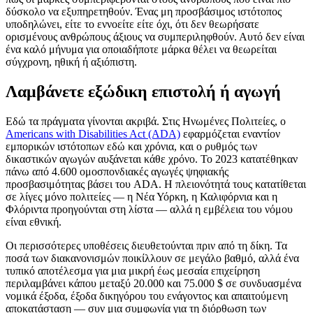
δύσκολο να εξυπηρετηθούν. Ένας μη προσβάσιμος ιστότοπος
υποδηλώνει, είτε το εννοείτε είτε όχι, ότι δεν θεωρήσατε
ορισμένους ανθρώπους άξιους να συμπεριληφθούν. Αυτό δεν είναι
ένα καλό μήνυμα για οποιαδήποτε μάρκα θέλει να θεωρείται
σύγχρονη, ηθική ή αξιόπιστη.
Λαμβάνετε εξώδικη επιστολή ή αγωγή
Εδώ τα πράγματα γίνονται ακριβά. Στις Ηνωμένες Πολιτείες, ο
Americans with Disabilities Act (ADA)
εφαρμόζεται εναντίον
εμπορικών ιστότοπων εδώ και χρόνια, και ο ρυθμός των
δικαστικών αγωγών αυξάνεται κάθε χρόνο. Το 2023 κατατέθηκαν
πάνω από 4.600 ομοσπονδιακές αγωγές ψηφιακής
προσβασιμότητας βάσει του ADA. Η πλειονότητά τους κατατίθεται
σε λίγες μόνο πολιτείες — η Νέα Υόρκη, η Καλιφόρνια και η
Φλόριντα προηγούνται στη λίστα — αλλά η εμβέλεια του νόμου
είναι εθνική.
Οι περισσότερες υποθέσεις διευθετούνται πριν από τη δίκη. Τα
ποσά των διακανονισμών ποικίλλουν σε μεγάλο βαθμό, αλλά ένα
τυπικό αποτέλεσμα για μια μικρή έως μεσαία επιχείρηση
περιλαμβάνει κάπου μεταξύ 20.000 και 75.000 $ σε συνδυασμένα
νομικά έξοδα, έξοδα δικηγόρου του ενάγοντος και απαιτούμενη
αποκατάσταση — συν μια συμφωνία για τη διόρθωση των