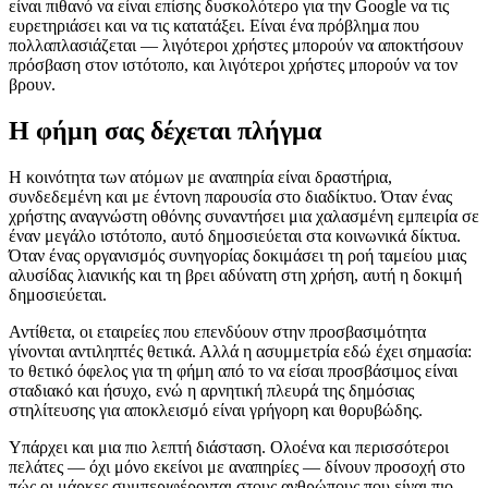
είναι πιθανό να είναι επίσης δυσκολότερο για την Google να τις
ευρετηριάσει και να τις κατατάξει. Είναι ένα πρόβλημα που
πολλαπλασιάζεται — λιγότεροι χρήστες μπορούν να αποκτήσουν
πρόσβαση στον ιστότοπο, και λιγότεροι χρήστες μπορούν να τον
βρουν.
Η φήμη σας δέχεται πλήγμα
Η κοινότητα των ατόμων με αναπηρία είναι δραστήρια,
συνδεδεμένη και με έντονη παρουσία στο διαδίκτυο. Όταν ένας
χρήστης αναγνώστη οθόνης συναντήσει μια χαλασμένη εμπειρία σε
έναν μεγάλο ιστότοπο, αυτό δημοσιεύεται στα κοινωνικά δίκτυα.
Όταν ένας οργανισμός συνηγορίας δοκιμάσει τη ροή ταμείου μιας
αλυσίδας λιανικής και τη βρει αδύνατη στη χρήση, αυτή η δοκιμή
δημοσιεύεται.
Αντίθετα, οι εταιρείες που επενδύουν στην προσβασιμότητα
γίνονται αντιληπτές θετικά. Αλλά η ασυμμετρία εδώ έχει σημασία:
το θετικό όφελος για τη φήμη από το να είσαι προσβάσιμος είναι
σταδιακό και ήσυχο, ενώ η αρνητική πλευρά της δημόσιας
στηλίτευσης για αποκλεισμό είναι γρήγορη και θορυβώδης.
Υπάρχει και μια πιο λεπτή διάσταση. Ολοένα και περισσότεροι
πελάτες — όχι μόνο εκείνοι με αναπηρίες — δίνουν προσοχή στο
πώς οι μάρκες συμπεριφέρονται στους ανθρώπους που είναι πιο