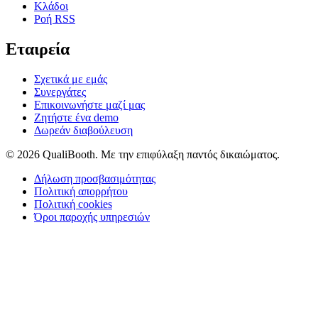
Κλάδοι
Ροή RSS
Εταιρεία
Σχετικά με εμάς
Συνεργάτες
Επικοινωνήστε μαζί μας
Ζητήστε ένα demo
Δωρεάν διαβούλευση
© 2026 QualiBooth. Με την επιφύλαξη παντός δικαιώματος.
Δήλωση προσβασιμότητας
Πολιτική απορρήτου
Πολιτική cookies
Όροι παροχής υπηρεσιών