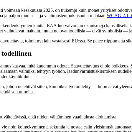
sesti voimaan kesäkuussa 2025, on tiukempi kuin monet yritykset odottiv
stoa ja paljon muuta — ja vaatimustenmukaisuutta mitataan
WCAG 2.1 -
ikeudenkäyntien kautta, EAA luo valvontamekanismeja kansallisella taso
teet vaihtelevat maittain, mutta ne ovat todellisia — eivät symbolisia
aavutettavia, toimit nyt lain vastaisesti EU:ssa. Se pätee riippumatta siitä
todellinen
tannus kasvaa, mitä kauemmin odotat. Saavutettavuus ei ole poikkeus. S
palaamaan valmiiksi tehtyyn työhön, laadunvarmistuskierroksen uudellee
eudenkäyntikulut.
otain, johon ne ehtivät sitten, kun oikea työ on tehty — huomaavat yle
a tehdä se kunnolla.
t vältettävissä, eikä niiden välttäminen vaadi alusta aloittamista.
s
vie noin kolmekymmentä sekuntia ja nostaa esiin yleisimmät automaatti