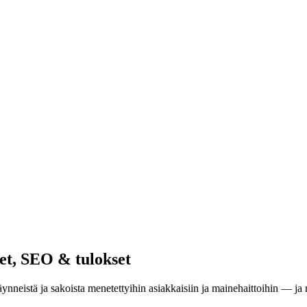
set, SEO & tulokset
eistä ja sakoista menetettyihin asiakkaisiin ja mainehaittoihin — ja mi