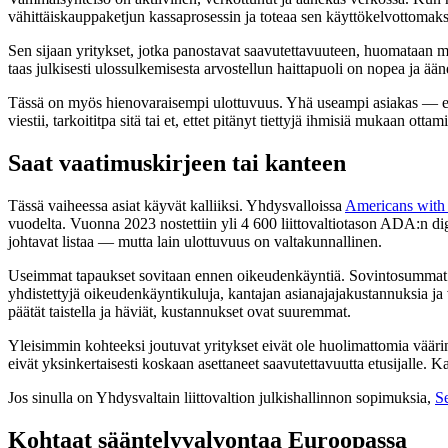
vähittäiskauppaketjun kassaprosessin ja toteaa sen käyttökelvottomaksi,
Sen sijaan yritykset, jotka panostavat saavutettavuuteen, huomataan my
taas julkisesti ulossulkemisesta arvostellun haittapuoli on nopea ja ään
Tässä on myös hienovaraisempi ulottuvuus. Yhä useampi asiakas — ei 
viestii, tarkoititpa sitä tai et, ettet pitänyt tiettyjä ihmisiä mukaan ot
Saat vaatimuskirjeen tai kanteen
Tässä vaiheessa asiat käyvät kalliiksi. Yhdysvalloissa
Americans with 
vuodelta. Vuonna 2023 nostettiin yli 4 600 liittovaltiotason ADA:n di
johtavat listaa — mutta lain ulottuvuus on valtakunnallinen.
Useimmat tapaukset sovitaan ennen oikeudenkäyntiä. Sovintosummat vaiht
yhdistettyjä oikeudenkäyntikuluja, kantajan asianajajakustannuksia ja 
päätät taistella ja häviät, kustannukset ovat suuremmat.
Yleisimmin kohteeksi joutuvat yritykset eivät ole huolimattomia väärinte
eivät yksinkertaisesti koskaan asettaneet saavutettavuutta etusijalle
Jos sinulla on Yhdysvaltain liittovaltion julkishallinnon sopimuksia,
S
Kohtaat sääntelyvalvontaa Euroopassa