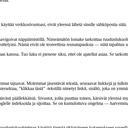
sessä.
äyttää verkkosivustoasi, eivät yleensä lähetä sinulle sähköpostia siitä. H
ka navigoivat näppäimistöllä. Nimeämätön lomake tarkoittaa ruudunlukuoh
sittelyäsi. Nämä eivät ole teoreettisia reunatapauksia — niitä tapahtuu us
anssa. Tuo luku ei pienene siksi, ettet ole ajatellut asiaa. Se tarkoitta
mat tajuavat. Molemmat jäsentävät tekstiä, seuraavat linkkejä ja tulk
erarkiaa, “klikkaa tästä” -tekstillä nimetyt linkit, sisältö, joka on ymmär
ästi päällekkäisiä. Sivustot, joilta puuttuu toinen, kärsivät yleensä my
lelle indeksoida ja sijoittaa. Se on kumuloituva ongelma — harvemmat k
udunlukuohjelman käyttäjä törmää rikkinäiseen kokemukseen suurella siv