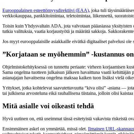
Eurooppalainen esteettömyysdirektiivi (EAA)
, joka tuli täysimääräi
verkkokauppaa, pankkitoimintaa, teletoimintaa, liikennettä, suoratoi
Toisin kuin Yhdysvaltain ADA, jota valvotaan pääasiassa yksityisten o
tutkia valituksia, vaatia korjaustyötä ja määrätä sakkoja. Sakkoraken
Jos myyt eurooppalaisille asiakkaille eivätkä digitaaliset palvelusi ole s
”Korjataan se myöhemmin” -kustannus on 
Ohjelmistokehityksessä on tunnettu periaate: virheen korjaamisen kus
Sama ongelma tuotteen julkaisun jälkeen havaittuna vaatii kehittäjän 
asianajajan havaitsema ongelma maksaa kaiken tuon lisäksi vielä oik
Yritykset, jotka kohtelevat saavutettavuutta “kiva olisi” -asiana — j
tai julkisena arvosteluna eikä rauhallisena tiistaina, jolloin olisi kaista
Mitä asialle voi oikeasti tehdä
Hyvä uutinen on, että useimmat tässä esitetyistä vakavista riskeistä ova
Ensimmäinen askel on ymmärtää, missä olet.
Ilmainen URL-skannau