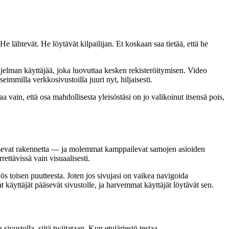
e lähtevät. He löytävät kilpailijan. Et koskaan saa tietää, että he
jelman käyttäjää, joka luovuttaa kesken rekisteröitymisen. Video
eimmilla verkkosivustoilla juuri nyt, hiljaisesti.
a vain, että osa mahdollisesta yleisöstäsi on jo valikoinut itsensä pois,
itsevat rakennetta — ja molemmat kamppailevat samojen asioiden
rettävissä vain visuaalisesti.
ös toisen puutteesta. Joten jos sivujasi on vaikea navigoida
äyttäjät pääsevät sivustolle, ja harvemmat käyttäjät löytävät sen.
ustolla, siitä twiitataan. Kun etujärjestö testaa