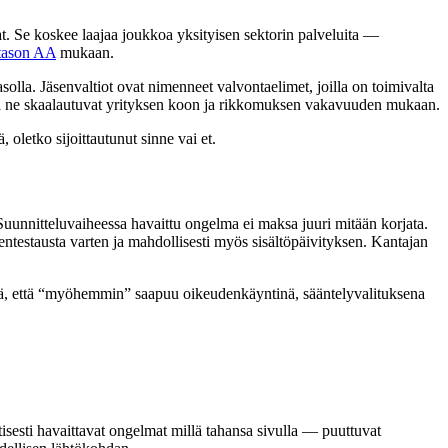
at. Se koskee laajaa joukkoa yksityisen sektorin palveluita —
tason AA
mukaan.
lla. Jäsenvaltiot ovat nimenneet valvontaelimet, joilla on toimivalta
 — ja ne skaalautuvat yrityksen koon ja rikkomuksen vakavuuden mukaan.
, oletko sijoittautunut sinne vai et.
uunnitteluvaiheessa havaittu ongelma ei maksa juuri mitään korjata.
ntestausta varten ja mahdollisesti myös sisältöpäivityksen. Kantajan
ensä, että “myöhemmin” saapuu oikeudenkäyntinä, sääntelyvalituksena
sesti havaittavat ongelmat millä tahansa sivulla — puuttuvat