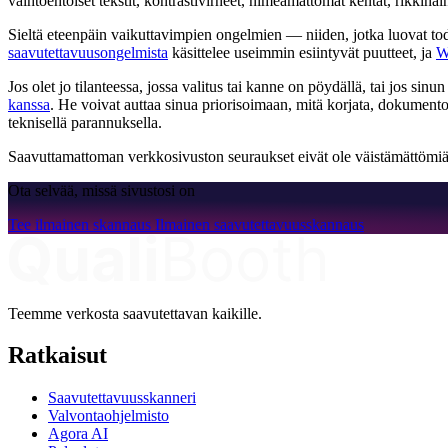
vaihtoehtoiset tekstit, kontrastivirheet, nimeämättömät kentät, rikkin
Sieltä eteenpäin vaikuttavimpien ongelmien — niiden, jotka luovat tod
saavutettavuusongelmista
käsittelee useimmin esiintyvät puutteet, ja
W
Jos olet jo tilanteessa, jossa valitus tai kanne on pöydällä, tai jos si
kanssa
. He voivat auttaa sinua priorisoimaan, mitä korjata, dokument
teknisellä parannuksella.
Saavuttamattoman verkkosivuston seuraukset eivät ole väistämättömiä. 
Ota selvää, missä sivustosi on
Tee ilmainen skannaus
Ilmainen saavutettavuusskannaus
Teemme verkosta saavutettavan kaikille.
Ratkaisut
Saavutettavuusskanneri
Valvontaohjelmisto
Agora AI