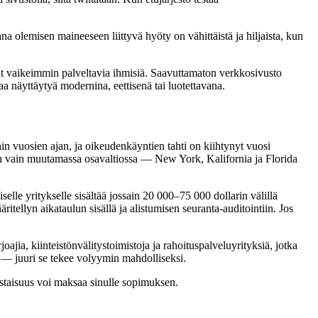
a olemisen maineeseen liittyvä hyöty on vähittäistä ja hiljaista, kun
t vaikeimmin palveltavia ihmisiä. Saavuttamaton verkkosivusto
luaa näyttäytyä modernina, eettisenä tai luotettavana.
hin vuosien ajan, ja oikeudenkäyntien tahti on kiihtynyt vuosi
taan vain muutamassa osavaltiossa — New York, Kalifornia ja Florida
lle yritykselle sisältää jossain 20 000–75 000 dollarin välillä
ellyn aikataulun sisällä ja alistumisen seuranta-auditointiin. Jos
ajia, kiinteistönvälitystoimistoja ja rahoituspalveluyrityksiä, jotka
t — juuri se tekee volyymin mahdolliseksi.
taisuus voi maksaa sinulle sopimuksen.