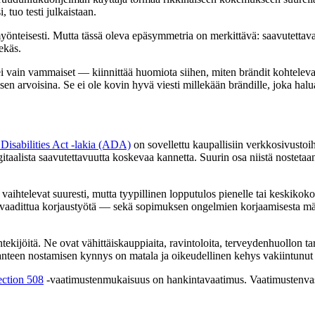
 tuo testi julkaistaan.
önteisesti. Mutta tässä oleva epäsymmetria on merkittävä: saavutettavan
ekäs.
vain vammaiset — kiinnittää huomiota siihen, miten brändit kohteleva
tamisen arvoisina. Se ei ole kovin hyvä viesti millekään brändille, joka ha
Disabilities Act -lakia (ADA)
on sovellettu kaupallisiin verkkosivustoi
gitaalista saavutettavuutta koskevaa kannetta. Suurin osa niistä noste
elevat suuresti, mutta tyypillinen lopputulos pienelle tai keskikokoise
vaadittua korjaustyötä — sekä sopimuksen ongelmien korjaamisesta määrit
kijöitä. Ne ovat vähittäiskauppiaita, ravintoloita, terveydenhuollon tarjo
. Kanteen nostamisen kynnys on matala ja oikeudellinen kehys vakiintunu
ection 508
-vaatimustenmukaisuus on hankintavaatimus. Vaatimustenvas