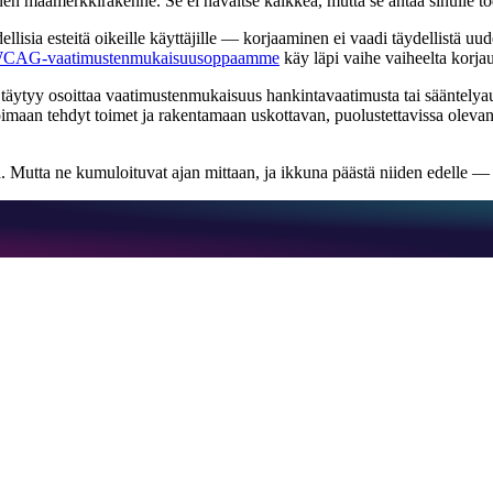
äinen maamerkkirakenne. Se ei havaitse kaikkea, mutta se antaa sinulle t
ellisia esteitä oikeille käyttäjille — korjaaminen ei vaadi täydellistä
CAG-vaatimustenmukaisuusoppaamme
käy läpi vaihe vaiheelta korja
nun täytyy osoittaa vaatimustenmukaisuus hankintavaatimusta tai sääntelya
oimaan tehdyt toimet ja rakentamaan uskottavan, puolustettavissa oleva
Mutta ne kumuloituvat ajan mittaan, ja ikkuna päästä niiden edelle — se