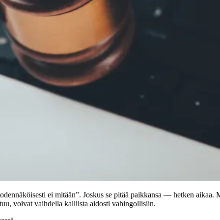
dennäköisesti ei mitään”. Joskus se pitää paikkansa — hetken aikaa. Mu
u, voivat vaihdella kalliista aidosti vahingollisiin.