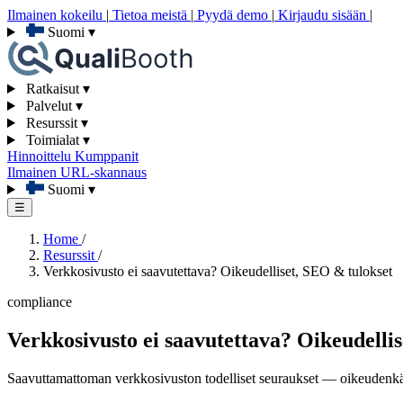
Ilmainen kokeilu
|
Tietoa meistä
|
Pyydä demo
|
Kirjaudu sisään
|
Suomi
▾
Ratkaisut
▾
Palvelut
▾
Resurssit
▾
Toimialat
▾
Hinnoittelu
Kumppanit
Ilmainen URL-skannaus
Suomi
▾
☰
Home
/
Resurssit
/
Verkkosivusto ei saavutettava? Oikeudelliset, SEO & tulokset
compliance
Verkkosivusto ei saavutettava? Oikeudelli
Saavuttamattoman verkkosivuston todelliset seuraukset — oikeudenkäynn