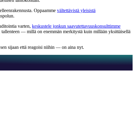
odellisen lähtökohdan.
 uudelleenrakennusta. Oppaamme
vältettävistä yleisistä
uspolun.
uditointia varten,
keskustele jonkun saavutettavuuskonsulttimme
n tallenteen — millä on enemmän merkitystä kuin millään yksittäisellä
n sijaan että reagoisi niihin — on aina nyt.