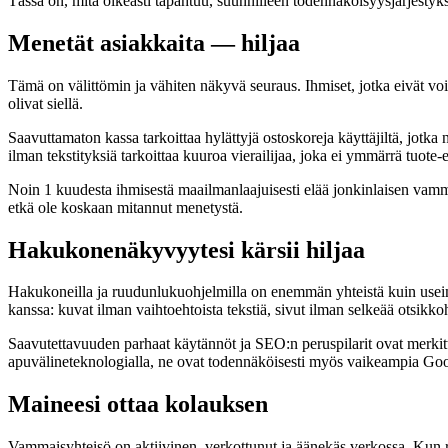
Tässä on, mitä oikeasti tapahtuu, suunnilleen todennäköisyysjärjestyk
Menetät asiakkaita — hiljaa
Tämä on välittömin ja vähiten näkyvä seuraus. Ihmiset, jotka eivät voi k
olivat siellä.
Saavuttamaton kassa tarkoittaa hylättyjä ostoskoreja käyttäjiltä, jot
ilman tekstityksiä tarkoittaa kuuroa vierailijaa, joka ei ymmärrä tuote-e
Noin 1 kuudesta ihmisestä maailmanlaajuisesti elää jonkinlaisen vamman k
etkä ole koskaan mitannut menetystä.
Hakukonenäkyvyytesi kärsii hiljaa
Hakukoneilla ja ruudunlukuohjelmilla on enemmän yhteistä kuin useim
kanssa: kuvat ilman vaihtoehtoista tekstiä, sivut ilman selkeää otsikkohi
Saavutettavuuden parhaat käytännöt ja SEO:n peruspilarit ovat merkittäv
apuvälineteknologialla, ne ovat todennäköisesti myös vaikeampia Goog
Maineesi ottaa kolauksen
Vammaisyhteisö on aktiivinen, verkottunut ja äänekäs verkossa. Kun ru