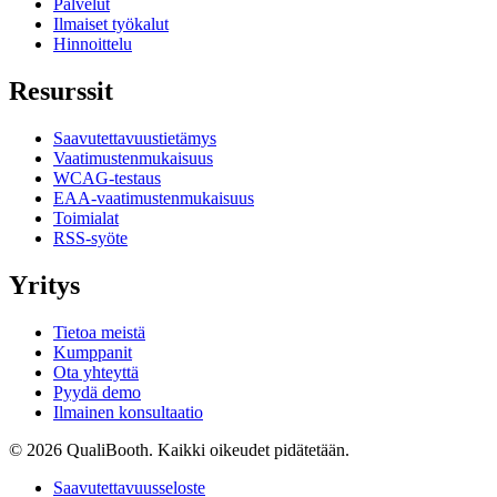
Palvelut
Ilmaiset työkalut
Hinnoittelu
Resurssit
Saavutettavuustietämys
Vaatimustenmukaisuus
WCAG-testaus
EAA-vaatimustenmukaisuus
Toimialat
RSS-syöte
Yritys
Tietoa meistä
Kumppanit
Ota yhteyttä
Pyydä demo
Ilmainen konsultaatio
© 2026 QualiBooth. Kaikki oikeudet pidätetään.
Saavutettavuusseloste