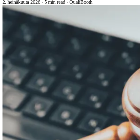
2. heinäkuuta 2026
·
5 min read
·
QualiBooth