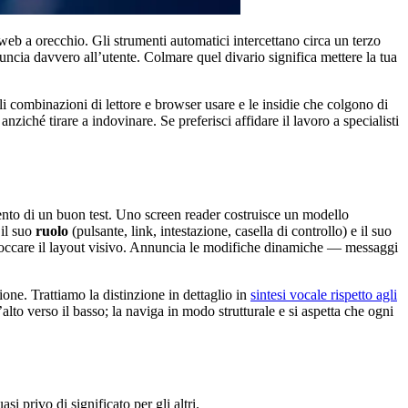
eb a orecchio. Gli strumenti automatici intercettano circa un terzo
nnuncia davvero all’utente. Colmare quel divario significa mettere la tua
li combinazioni di lettore e browser usare e le insidie che colgono di
ziché tirare a indovinare. Se preferisci affidare il lavoro a specialisti
amento di un buon test. Uno screen reader costruisce un modello
 il suo
ruolo
(pulsante, link, intestazione, casella di controllo) e il suo
za toccare il layout visivo. Annuncia le modifiche dinamiche — messaggi
one. Trattiamo la distinzione in dettaglio in
sintesi vocale rispetto agli
alto verso il basso; la naviga in modo strutturale e si aspetta che ogni
 privo di significato per gli altri.