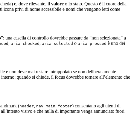
scheda) e, dove rilevante, il
valore
o lo stato. Questo è il cuore della
nti icona privi di nome accessibile e nomi che vengono letti come
; una casella di controllo dovrebbe passare da “non selezionata” a
,
,
o
è uno dei
nded
aria-checked
aria-selected
aria-pressed
bile e non deve mai restare intrappolato se non deliberatamente
suo interno; quando si chiude, il focus dovrebbe tornare all’elemento che
 landmark (
,
,
,
) consentano agli utenti di
header
nav
main
footer
a all’intento visivo e che nulla di importante venga annunciato fuori