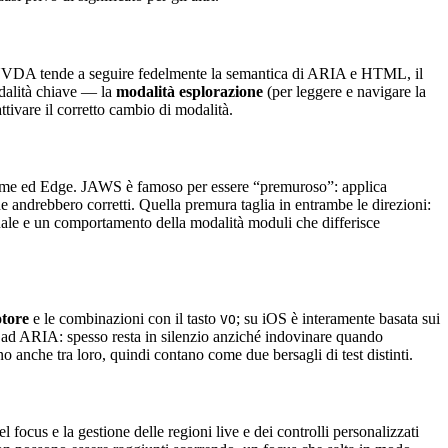
. NVDA tende a seguire fedelmente la semantica di ARIA e HTML, il
odalità chiave — la
modalità esplorazione
(per leggere e navigare la
tivare il corretto cambio di modalità.
hrome ed Edge. JAWS è famoso per essere “premuroso”: applica
 andrebbero corretti. Quella premura taglia in entrambe le direzioni:
le e un comportamento della modalità moduli che differisce
otore
e le combinazioni con il tasto
; su iOS è interamente basata sui
VO
rdo ad ARIA: spesso resta in silenzio anziché indovinare quando
nche tra loro, quindi contano come due bersagli di test distinti.
ocus e la gestione delle regioni live e dei controlli personalizzati