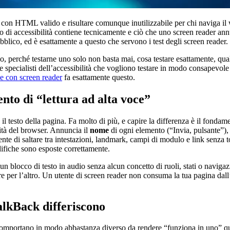
con HTML valido e risultare comunque inutilizzabile per chi naviga il w
lbero di accessibilità contiene tecnicamente e ciò che uno screen reader a
pubblico, ed è esattamente a questo che servono i test degli screen reader.
no, perché testarne uno solo non basta mai, cosa testare esattamente, qua
 specialisti dell’accessibilità che vogliono testare in modo consapevole an
ne con screen reader
fa esattamente questo.
to di “lettura ad alta voce”
 il testo della pagina. Fa molto di più, e capire la differenza è il fond
ilità del browser. Annuncia il
nome
di ogni elemento (“Invia, pulsante”),
utente di saltare tra intestazioni, landmark, campi di modulo e link sen
odifiche sono esposte correttamente.
 blocco di testo in audio senza alcun concetto di ruoli, stati o navigazi
re per l’altro. Un utente di screen reader non consuma la tua pagina dall’
lkBack differiscono
 comportano in modo abbastanza diverso da rendere “funziona in uno” quasi