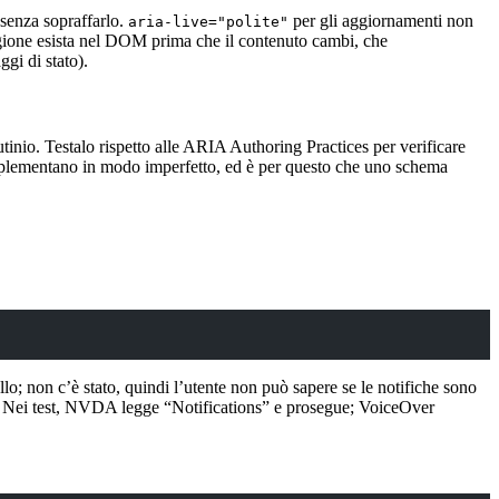
 senza sopraffarlo.
per gli aggiornamenti non
aria-live="polite"
egione esista nel DOM prima che il contenuto cambi, che
gi di stato).
utinio. Testalo rispetto alle ARIA Authoring Practices per verificare
lo implementano in modo imperfetto, ed è per questo che uno schema
lo; non c’è stato, quindi l’utente non può sapere se le notifiche sono
tto. Nei test, NVDA legge “Notifications” e prosegue; VoiceOver