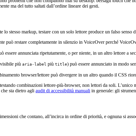
ongono problemi che non compaiono mai su desktop: bersagli touch che n
nte ma del tutto saltati dall’ordine lineare dei gesti.
te lo stesso markup, testare con un solo lettore produce un falso senso d
 può restare completamente in silenzio in VoiceOver perché VoiceOver
ssere annunciata ripetutamente, o per niente, in un altro lettore a s
 visibile più
più
) può essere annunciato in modo sen
aria-label
title
bbinamento browser/lettore può divergere in un altro quando il CSS rio
 testando combinazioni lettore-più-browser, non lettori da soli. L’unico m
 che sta dietro agli
audit di accessibilità manuali
in generale: gli strumen
mensioni che contano, all’incirca in ordine di priorità, e ognuna si assoc