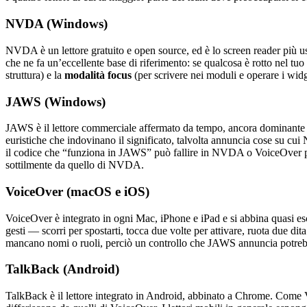
NVDA (Windows)
NVDA è un lettore gratuito e open source, ed è lo screen reader più
che ne fa un’eccellente base di riferimento: se qualcosa è rotto nel
struttura) e la
modalità focus
(per scrivere nei moduli e operare i wid
JAWS (Windows)
JAWS è il lettore commerciale affermato da tempo, ancora dominante 
euristiche che indovinano il significato, talvolta annuncia cose su cu
il codice che “funziona in JAWS” può fallire in NVDA o VoiceOver p
sottilmente da quello di NVDA.
VoiceOver (macOS e iOS)
VoiceOver è integrato in ogni Mac, iPhone e iPad e si abbina quasi e
gesti — scorri per spostarti, tocca due volte per attivare, ruota due di
mancano nomi o ruoli, perciò un controllo che JAWS annuncia potrebbe
TalkBack (Android)
TalkBack è il lettore integrato in Android, abbinato a Chrome. Come Voi