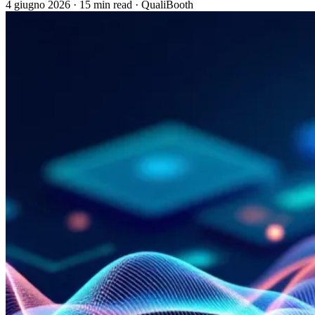
4 giugno 2026
·
15 min read
·
QualiBooth