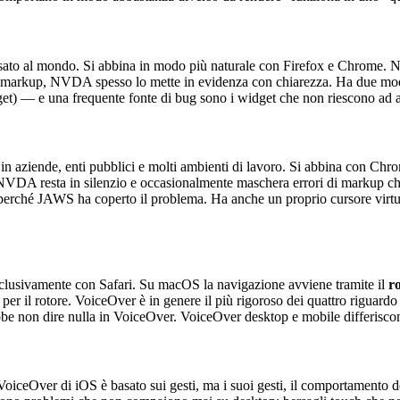
 usato al mondo. Si abbina in modo più naturale con Firefox e Chrome
 tuo markup, NVDA spesso lo mette in evidenza con chiarezza. Ha due m
get) — e una frequente fonte di bug sono i widget che non riescono ad at
in aziende, enti pubblici e molti ambienti di lavoro. Si abbina con C
i NVDA resta in silenzio e occasionalmente maschera errori di markup che
erché JAWS ha coperto il problema. Ha anche un proprio cursore virtua
sclusivamente con Safari. Su macOS la navigazione avviene tramite il
r
ta per il rotore. VoiceOver è in genere il più rigoroso dei quattro rigua
 non dire nulla in VoiceOver. VoiceOver desktop e mobile differiscono a
ceOver di iOS è basato sui gesti, ma i suoi gesti, il comportamento del f