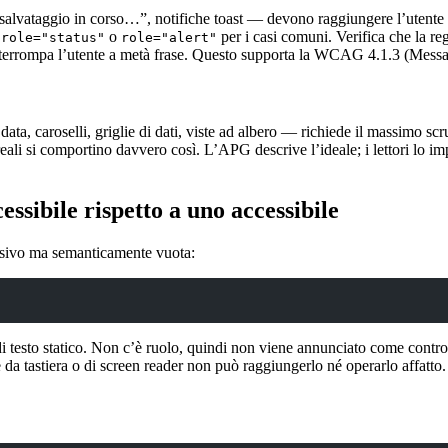
, “salvataggio in corso…”, notifiche toast — devono raggiungere l’utente
e
o
per i casi comuni. Verifica che la r
role="status"
role="alert"
terrompa l’utente a metà frase. Questo supporta la WCAG 4.1.3 (Messag
ta, caroselli, griglie di dati, viste ad albero — richiede il massimo scr
ori reali si comportino davvero così. L’APG descrive l’ideale; i lettori 
ssibile rispetto a uno accessibile
visivo ma semanticamente vuota:
di testo statico. Non c’è ruolo, quindi non viene annunciato come control
ente da tastiera o di screen reader non può raggiungerlo né operarlo affa