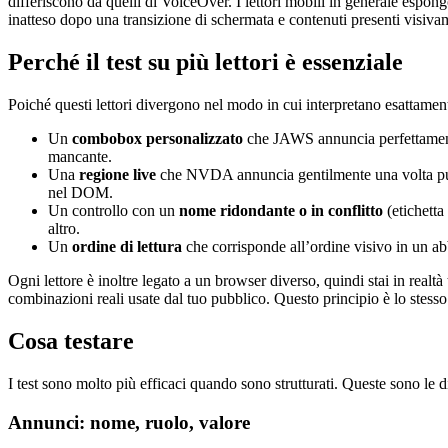
differiscono da quelli di VoiceOver. I lettori mobili in generale esp
inatteso dopo una transizione di schermata e contenuti presenti visivame
Perché il test su più lettori è essenziale
Poiché questi lettori divergono nel modo in cui interpretano esattamen
Un
combobox personalizzato
che JAWS annuncia perfettamente
mancante.
Una
regione live
che NVDA annuncia gentilmente una volta può e
nel DOM.
Un controllo con un
nome ridondante o in conflitto
(etichetta
altro.
Un
ordine di lettura
che corrisponde all’ordine visivo in un a
Ogni lettore è inoltre legato a un browser diverso, quindi stai in realtà
combinazioni reali usate dal tuo pubblico. Questo principio è lo stesso
Cosa testare
I test sono molto più efficaci quando sono strutturati. Queste sono le di
Annunci: nome, ruolo, valore