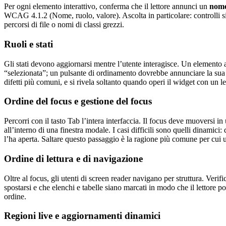
Per ogni elemento interattivo, conferma che il lettore annunci un
nom
WCAG 4.1.2 (Nome, ruolo, valore). Ascolta in particolare: controlli si
percorsi di file o nomi di classi grezzi.
Ruoli e stati
Gli stati devono aggiornarsi mentre l’utente interagisce. Un element
“selezionata”; un pulsante di ordinamento dovrebbe annunciare la sua
difetti più comuni, e si rivela soltanto quando operi il widget con un l
Ordine del focus e gestione del focus
Percorri con il tasto Tab l’intera interfaccia. Il focus deve muoversi
all’interno di una finestra modale. I casi difficili sono quelli dinamic
l’ha aperta. Saltare questo passaggio è la ragione più comune per cui un
Ordine di lettura e di navigazione
Oltre al focus, gli utenti di screen reader navigano per struttura. Veri
spostarsi e che elenchi e tabelle siano marcati in modo che il lettore p
ordine.
Regioni live e aggiornamenti dinamici