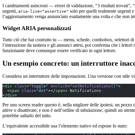
I cambiamenti asincroni — errori di validazione, “3 risultati trovati”
urgenti,
solo per quelli realmente urgenti 
aria-live="assertive"
l’aggiornamento venga annunciato esattamente una volta e che non in
Widget ARIA personalizzati
Tutto ciò che hai costruito tu — menu, schede, combobox, selettori di da
l’interazione da tastiera e gli annunci attesi, poi conferma che i lett
funzionante deve comunque essere verificato in ogni lettore.
Un esempio concreto: un interruttore inacce
Considera un interruttore delle impostazioni. Una versione con stile 
<
div
 class
=
"toggle"
 onclick
=
"
setNotifications
()"
>
  <
span
 class
=
"dot"
></
span
> Notifications
</
div
>
Per uno screen reader questo è, nella migliore delle ipotesi, un pezzo 
attive o disattivate; e non è nell’ordine di tabulazione, quindi un ut
potrebbe saltarlo del tutto.
L’equivalente accessibile usa l’elemento nativo ed espone lo stato: