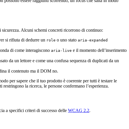
on possono essere raggiunti scorrendo, un focus che salta in modo
i sicurezza. Alcuni schemi concreti ricorrono di continuo:
 si rifiuta di dedurre un
o uno stato
role
aria-expanded
econda di come interagiscono
e il momento dell’inserimento
aria-live
sato da un lettore e come una confusa sequenza di duplicati da un
rdina il contenuto ma il DOM no.
odo per sapere che il tuo prodotto è coerente per tutti è testare le
ti restringono la ricerca, le persone confermano l’esperienza.
ia a specifici criteri di successo delle
WCAG 2.2
.