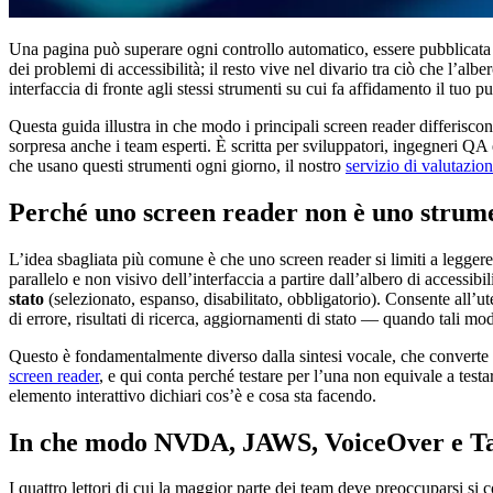
Una pagina può superare ogni controllo automatico, essere pubblicata 
dei problemi di accessibilità; il resto vive nel divario tra ciò che l’a
interfaccia di fronte agli stessi strumenti su cui fa affidamento il tuo 
Questa guida illustra in che modo i principali screen reader differisco
sorpresa anche i team esperti. È scritta per sviluppatori, ingegneri QA e
che usano questi strumenti ogni giorno, il nostro
servizio di valutazio
Perché uno screen reader non è uno strumen
L’idea sbagliata più comune è che uno screen reader si limiti a leggere
parallelo e non visivo dell’interfaccia a partire dall’albero di accessib
stato
(selezionato, espanso, disabilitato, obbligatorio). Consente all’
di errore, risultati di ricerca, aggiornamenti di stato — quando tali m
Questo è fondamentalmente diverso dalla sintesi vocale, che converte un
screen reader
, e qui conta perché testare per l’una non equivale a testa
elemento interattivo dichiari cos’è e cosa sta facendo.
In che modo NVDA, JAWS, VoiceOver e Ta
I quattro lettori di cui la maggior parte dei team deve preoccuparsi si