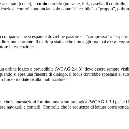
e
accurato (cos’è), il
ruolo
corretto (pulsante, link, casella di controllo, 
lenziosi, controlli annunciati solo come “cliccabile” o “gruppo”, pulsa
o a comparsa che si espande dovrebbe passare da “compresso” a “espanso”
 direzione corrente. Il markup statico che non aggiorna mai
aria-expa
ettore in esecuzione.
 in un ordine logico e prevedibile (WCAG 2.4.3), deve essere sempre visi
i: quando si apre una finestra di dialogo, il focus dovrebbe spostarsi al 
 flusso modale risulta inutilizzabile.
fica che le intestazioni formino una struttura logica (WCAG 1.3.1), che i
ossa navigarli e contarli. Controlla che la sequenza di lettura corrispond