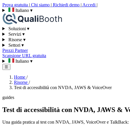
Prova gratuita
|
Chi siamo
|
Richiedi demo
|
Accedi
|
Italiano
▾
Soluzioni
▾
Servizi
▾
Risorse
▾
Settori
▾
Prezzi
Partner
Scansione URL gratuita
Italiano
▾
☰
Home
/
Risorse
/
Test di accessibilità con NVDA, JAWS & VoiceOver
guides
Test di accessibilità con NVDA, JAWS & 
Una guida pratica al test con NVDA, JAWS, VoiceOver e TalkBack: perch