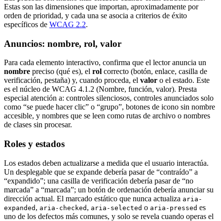
Estas son las dimensiones que importan, aproximadamente por
orden de prioridad, y cada una se asocia a criterios de éxito
específicos de
WCAG 2.2
.
Anuncios: nombre, rol, valor
Para cada elemento interactivo, confirma que el lector anuncia un
nombre
preciso (qué es), el
rol
correcto (botón, enlace, casilla de
verificación, pestaña) y, cuando proceda, el
valor
o el estado. Este
es el núcleo de WCAG 4.1.2 (Nombre, función, valor). Presta
especial atención a: controles silenciosos, controles anunciados solo
como “se puede hacer clic” o “grupo”, botones de icono sin nombre
accesible, y nombres que se leen como rutas de archivo o nombres
de clases sin procesar.
Roles y estados
Los estados deben actualizarse a medida que el usuario interactúa.
Un desplegable que se expande debería pasar de “contraído” a
“expandido”; una casilla de verificación debería pasar de “no
marcada” a “marcada”; un botón de ordenación debería anunciar su
dirección actual. El marcado estático que nunca actualiza
aria-
,
,
o
es
expanded
aria-checked
aria-selected
aria-pressed
uno de los defectos más comunes, y solo se revela cuando operas el