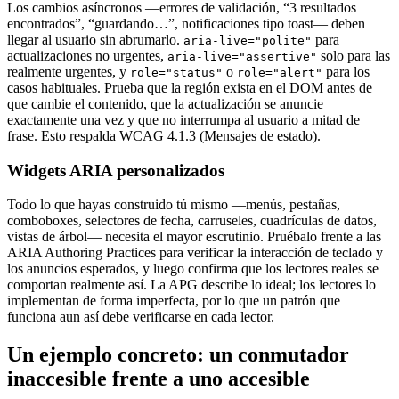
Los cambios asíncronos —errores de validación, “3 resultados
encontrados”, “guardando…”, notificaciones tipo toast— deben
llegar al usuario sin abrumarlo.
para
aria-live="polite"
actualizaciones no urgentes,
solo para las
aria-live="assertive"
realmente urgentes, y
o
para los
role="status"
role="alert"
casos habituales. Prueba que la región exista en el DOM antes de
que cambie el contenido, que la actualización se anuncie
exactamente una vez y que no interrumpa al usuario a mitad de
frase. Esto respalda WCAG 4.1.3 (Mensajes de estado).
Widgets ARIA personalizados
Todo lo que hayas construido tú mismo —menús, pestañas,
comboboxes, selectores de fecha, carruseles, cuadrículas de datos,
vistas de árbol— necesita el mayor escrutinio. Pruébalo frente a las
ARIA Authoring Practices para verificar la interacción de teclado y
los anuncios esperados, y luego confirma que los lectores reales se
comportan realmente así. La APG describe lo ideal; los lectores lo
implementan de forma imperfecta, por lo que un patrón que
funciona aun así debe verificarse en cada lector.
Un ejemplo concreto: un conmutador
inaccesible frente a uno accesible