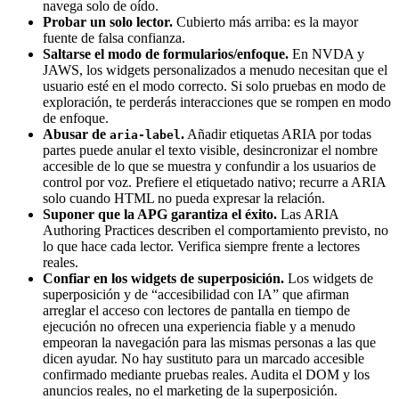
navega solo de oído.
Probar un solo lector.
Cubierto más arriba: es la mayor
fuente de falsa confianza.
Saltarse el modo de formularios/enfoque.
En NVDA y
JAWS, los widgets personalizados a menudo necesitan que el
usuario esté en el modo correcto. Si solo pruebas en modo de
exploración, te perderás interacciones que se rompen en modo
de enfoque.
Abusar de
.
Añadir etiquetas ARIA por todas
aria-label
partes puede anular el texto visible, desincronizar el nombre
accesible de lo que se muestra y confundir a los usuarios de
control por voz. Prefiere el etiquetado nativo; recurre a ARIA
solo cuando HTML no pueda expresar la relación.
Suponer que la APG garantiza el éxito.
Las ARIA
Authoring Practices describen el comportamiento previsto, no
lo que hace cada lector. Verifica siempre frente a lectores
reales.
Confiar en los widgets de superposición.
Los widgets de
superposición y de “accesibilidad con IA” que afirman
arreglar el acceso con lectores de pantalla en tiempo de
ejecución no ofrecen una experiencia fiable y a menudo
empeoran la navegación para las mismas personas a las que
dicen ayudar. No hay sustituto para un marcado accesible
confirmado mediante pruebas reales. Audita el DOM y los
anuncios reales, no el marketing de la superposición.