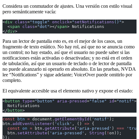
Considera un conmutador de ajustes. Una versión con estilo visual
pero semánticamente vacía:
<
div
 class
=
"toggle"
 onclick
=
"
setNotifications
()"
>
  <
span
 class
=
"dot"
></
span
> Notifications
</
div
>
Para un lector de pantalla esto es, en el mejor de los casos, un
fragmento de texto estático. No hay rol, así que no se anuncia como
un control; no hay estado, así que el usuario no puede saber si las
notificaciones están activadas o desactivadas; y no está en el orden
de tabulación, así que un usuario de teclado o de lector de pantalla
no puede alcanzarlo ni operarlo en absoluto. En las pruebas, NVDA
lee “Notifications” y sigue adelante; VoiceOver puede omitirlo por
completo.
El equivalente accesible usa el elemento nativo y expone el estado:
<
button
 type
=
"button"
 aria-pressed
=
"false"
 id
=
"notif"
>
  Notifications
</
button
>
const
 btn
 =
 document.
getElementById
(
'notif'
);
btn.
addEventListener
(
'click'
, () 
=>
 {
  const
 on
 =
 btn.
getAttribute
(
'aria-pressed'
) 
===
 'true
  btn.
setAttribute
(
'aria-pressed'
, 
String
(
!
on));
});