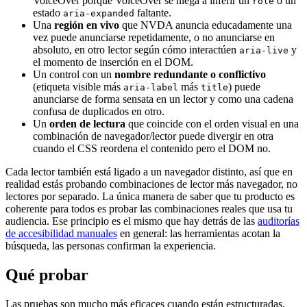
VoiceOver porque VoiceOver se niega a inferir un
o un
role
estado
faltante.
aria-expanded
Una
región en vivo
que NVDA anuncia educadamente una
vez puede anunciarse repetidamente, o no anunciarse en
absoluto, en otro lector según cómo interactúen
y
aria-live
el momento de inserción en el DOM.
Un control con un
nombre redundante o conflictivo
(etiqueta visible más
más
) puede
aria-label
title
anunciarse de forma sensata en un lector y como una cadena
confusa de duplicados en otro.
Un
orden de lectura
que coincide con el orden visual en una
combinación de navegador/lector puede divergir en otra
cuando el CSS reordena el contenido pero el DOM no.
Cada lector también está ligado a un navegador distinto, así que en
realidad estás probando combinaciones de lector más navegador, no
lectores por separado. La única manera de saber que tu producto es
coherente para todos es probar las combinaciones reales que usa tu
audiencia. Ese principio es el mismo que hay detrás de las
auditorías
de accesibilidad manuales
en general: las herramientas acotan la
búsqueda, las personas confirman la experiencia.
Qué probar
Las pruebas son mucho más eficaces cuando están estructuradas.