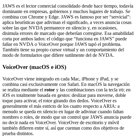
JAWS es el lector comercial consolidado desde hace tiempo, todavía
dominante en empresas, gobiernos y muchos lugares de trabajo. Se
combina con Chrome y Edge. JAWS es famoso por ser “servicial”:
aplica heurísticas que adivinan el significado, a veces anuncia cosas
sobre las que NVDA permanece en silencio y, en ocasiones,
disimula errores de marcado que deberían corregirse. Esa amabilidad
corta por ambos lados: el código que “funciona en JAWS” puede
fallar en NVDA o VoiceOver porque JAWS tapó el problema.
También tiene su propio cursor virtual y un comportamiento del
modo de formularios que difiere sutilmente del de NVDA.
VoiceOver (macOS e iOS)
VoiceOver viene integrado en cada Mac, iPhone y iPad, y se
combina casi exclusivamente con Safari. En macOS la navegación
se realiza mediante el
rotor
y las combinaciones con la tecla
; en
VO
iOS es totalmente basada en gestos: deslizar para moverse, doble
toque para activar, el rotor girando dos dedos. VoiceOver es
generalmente el más estricto de los cuatro respecto a ARIA: a
menudo se queda en silencio en lugar de adivinar cuando faltan
nombres o roles, de modo que un control que JAWS anuncia puede
no decir nada en VoiceOver. VoiceOver de escritorio y móvil
también difieren entre sí, así que cuentan como dos objetivos de
prueba distintos.