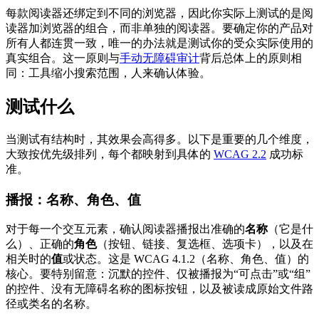
每款阅读器还绑定到不同的浏览器，因此你实际上测试的是阅
读器加浏览器的组合，而非单独的阅读器。要确定你的产品对
所有人都连贯一致，唯一的办法就是测试你的受众实际使用的
真实组合。这一原则与
手动无障碍审计
背后总体上的原则相
同：工具缩小搜索范围，人来确认体验。
测试什么
当测试有结构时，其效果会高得多。以下是重要的几个维度，
大致按优先级排列，每个都映射到具体的
WCAG 2.2
成功标
准。
播报：名称、角色、值
对于每一个交互元素，确认阅读器播报出准确的
名称
（它是什
么）、正确的
角色
（按钮、链接、复选框、选项卡），以及在
相关时的
值
或状态。这是 WCAG 4.1.2（名称、角色、值）的
核心。要特别留意：沉默的控件、仅被播报为“可点击”或“组”
的控件、没有无障碍名称的图标按钮，以及被读成原始文件路
径或类名的名称。