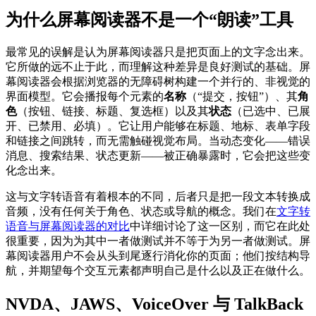
为什么屏幕阅读器不是一个“朗读”工具
最常见的误解是认为屏幕阅读器只是把页面上的文字念出来。
它所做的远不止于此，而理解这种差异是良好测试的基础。屏
幕阅读器会根据浏览器的无障碍树构建一个并行的、非视觉的
界面模型。它会播报每个元素的
名称
（“提交，按钮”）、其
角
色
（按钮、链接、标题、复选框）以及其
状态
（已选中、已展
开、已禁用、必填）。它让用户能够在标题、地标、表单字段
和链接之间跳转，而无需触碰视觉布局。当动态变化——错误
消息、搜索结果、状态更新——被正确暴露时，它会把这些变
化念出来。
这与文字转语音有着根本的不同，后者只是把一段文本转换成
音频，没有任何关于角色、状态或导航的概念。我们在
文字转
语音与屏幕阅读器的对比
中详细讨论了这一区别，而它在此处
很重要，因为为其中一者做测试并不等于为另一者做测试。屏
幕阅读器用户不会从头到尾逐行消化你的页面；他们按结构导
航，并期望每个交互元素都声明自己是什么以及正在做什么。
NVDA、JAWS、VoiceOver 与 TalkBack