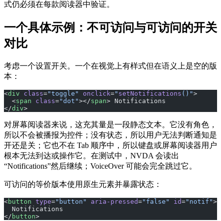
式仍必须在每款阅读器中验证。
一个具体示例：不可访问与可访问的开关
对比
考虑一个设置开关。一个在视觉上有样式但在语义上是空的版
本：
<
div
 class
=
"toggle"
 onclick
=
"
setNotifications
()"
>
  <
span
 class
=
"dot"
></
span
> Notifications
</
div
>
对屏幕阅读器来说，这充其量是一段静态文本。它没有角色，
所以不会被播报为控件；没有状态，所以用户无法判断通知是
开还是关；它也不在 Tab 顺序中，所以键盘或屏幕阅读器用户
根本无法到达或操作它。在测试中，NVDA 会读出
“Notifications”然后继续；VoiceOver 可能会完全跳过它。
可访问的等价版本使用原生元素并暴露状态：
<
button
 type
=
"button"
 aria-pressed
=
"false"
 id
=
"notif"
>
  Notifications
</
button
>