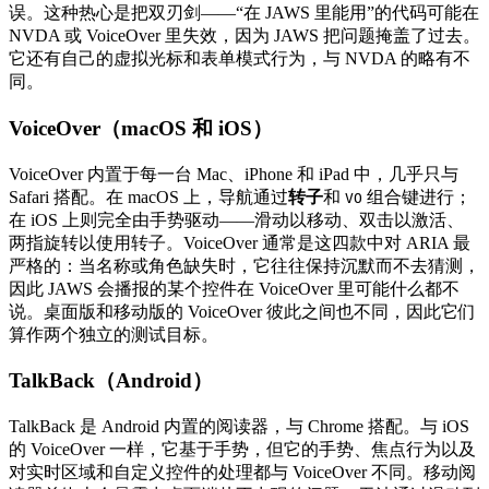
误。这种热心是把双刃剑——“在 JAWS 里能用”的代码可能在
NVDA 或 VoiceOver 里失效，因为 JAWS 把问题掩盖了过去。
它还有自己的虚拟光标和表单模式行为，与 NVDA 的略有不
同。
VoiceOver（macOS 和 iOS）
VoiceOver 内置于每一台 Mac、iPhone 和 iPad 中，几乎只与
Safari 搭配。在 macOS 上，导航通过
转子
和
组合键进行；
VO
在 iOS 上则完全由手势驱动——滑动以移动、双击以激活、
两指旋转以使用转子。VoiceOver 通常是这四款中对 ARIA 最
严格的：当名称或角色缺失时，它往往保持沉默而不去猜测，
因此 JAWS 会播报的某个控件在 VoiceOver 里可能什么都不
说。桌面版和移动版的 VoiceOver 彼此之间也不同，因此它们
算作两个独立的测试目标。
TalkBack（Android）
TalkBack 是 Android 内置的阅读器，与 Chrome 搭配。与 iOS
的 VoiceOver 一样，它基于手势，但它的手势、焦点行为以及
对实时区域和自定义控件的处理都与 VoiceOver 不同。移动阅