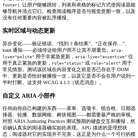
）让用户能够跳转，列表和表格的标记方式使阅读器能
footer
够导航并清点它们。检查阅读顺序是否与视觉意图一致，以及
没有任何重要内容被乱序播报。
实时区域与动态更新
异步变化——验证错误、“找到 3 条结果”、“正在保存…”、
toast 通知——必须传达给用户而不让其不堪重负。
aria-
用于非紧急更新，
仅
live="polite"
aria-live="assertive"
用于真正紧急的更新，
或
用于
role="status"
role="alert"
常见情形。测试该区域在内容变化之前是否已存在于 DOM
中、更新是否恰好被播报一次，以及它是否不会在用户说到一
半时打断。这支持 WCAG 4.1.3（状态消息）。
自定义 ARIA 小部件
任何由你自己构建的东西——菜单、选项卡、组合框、日期选
择器、轮播、数据网格、树状视图——都需要最严格的审视。
对照 ARIA Authoring Practices 测试预期的键盘交互和播报，然
后确认真实的阅读器确实如此表现。APG 描述的是理想状
态；阅读器对它的实现并不完美，这正是为什么一个可行的模