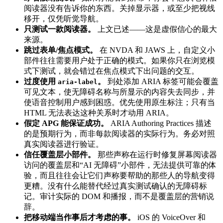
阅读器没有告诉你的东西。关掉显示器，或至少把视线
移开，仅凭听觉导航。
只测试一款阅读器。
上文已述——这是虚假信心的最大
来源。
跳过表单/焦点模式。
在 NVDA 和 JAWS 上，自定义小
部件往往需要用户处于正确的模式。如果你只在浏览模
式下测试，就会错过在焦点模式下出问题的交互。
过度使用
。
到处添加 ARIA 标签可能会覆盖
aria-label
可见文本，使无障碍名称与所显示的内容失去同步，并
使语音控制用户感到困惑。优先使用原生标注；只有当
HTML 无法表达这种关系时才动用 ARIA。
假定 APG 能保证成功。
ARIA Authoring Practices 描述
的是预期行为，而非每款阅读器的实际行为。务必对照
真实阅读器进行验证。
信任覆盖层小部件。
那些声称在运行时修复屏幕阅读器
访问的覆盖层和“AI 无障碍”小部件，无法提供可靠的体
验，而且往往会让它们声称要帮助的那些人的导航变得
更糟。没有什么能替代经过真实测试确认的无障碍标
记。审计实际的 DOM 和播报，而不是覆盖层的营销说
辞。
把移动端当作事后才考虑的事。
iOS 的 VoiceOver 和