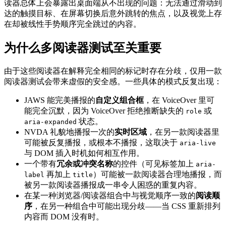
读器总体上会暴露出桌面端从不出现的问题：无法通过滑动到
达的触摸目标、在屏幕切换后意外跳转的焦点，以及视觉上存
在却被线性手势顺序完全跳过的内容。
为什么多阅读器测试至关重要
由于这些阅读器在解释完全相同的标记时存在分歧，仅用一款
阅读器测试会带来虚假的安全感。一些具体的模式反复出现：
JAWS 能完美播报的
自定义组合框
，在 VoiceOver 里可
能完全沉默，因为 VoiceOver 拒绝推断缺失的
或
role
状态。
aria-expanded
NVDA 礼貌地播报一次的
实时区域
，在另一款阅读器里
可能被反复播报，或根本不播报，这取决于
aria-live
与 DOM 插入时机如何相互作用。
一个带有
冗余或冲突名称
的控件（可见标签加上
aria-
再加上
）可能被一款阅读器合理地播报，而
label
title
被另一款阅读器播报成一串令人困惑的重复内容。
在某一种浏览器/阅读器组合中与视觉顺序一致的
阅读顺
序
，在另一种组合中可能出现分歧——当 CSS 重新排列
内容而 DOM 没有时。