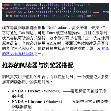
const
 btn
 =
 document.
getElementById
(
'notif'
);
btn.
addEventListener
(
'click'
, () 
=>
 {
  const
 on
 =
 btn.
getAttribute
(
'aria-pressed'
) 
===
 'true
  btn.
setAttribute
(
'aria-pressed'
, 
String
(
!
on));
});
现在每款阅读器都会播报“Notifications，切换按钮，未按下”，
它可通过 Tab 到达，可用 Enter 或空格键操作，并且在激活时
状态会以可听的方式翻转。这个教训可以推而广之：优先使用
原生语义；当你必须使用 ARIA 时，要测试每款阅读器是否真
的遵守角色和状态。像这种缺失状态的缺陷模式，属于
应避免
的常见无障碍问题
之一。
推荐的阅读器与浏览器搭配
测试真实用户使用的组合，而非任意配对。一个覆盖绝大多数
屏幕阅读器用户的实用矩阵：
NVDA + Firefox
（Windows）——发现标记问题最干净
的基准
NVDA + Chrome
（Windows）——实际中最常见的免费
阅读器搭配