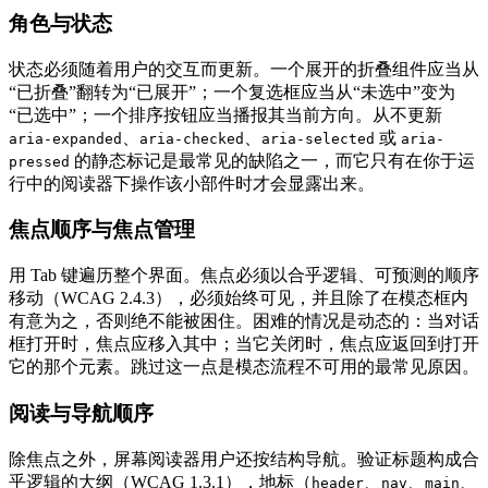
角色与状态
状态必须随着用户的交互而更新。一个展开的折叠组件应当从
“已折叠”翻转为“已展开”；一个复选框应当从“未选中”变为
“已选中”；一个排序按钮应当播报其当前方向。从不更新
、
、
或
aria-expanded
aria-checked
aria-selected
aria-
的静态标记是最常见的缺陷之一，而它只有在你于运
pressed
行中的阅读器下操作该小部件时才会显露出来。
焦点顺序与焦点管理
用 Tab 键遍历整个界面。焦点必须以合乎逻辑、可预测的顺序
移动（WCAG 2.4.3），必须始终可见，并且除了在模态框内
有意为之，否则绝不能被困住。困难的情况是动态的：当对话
框打开时，焦点应移入其中；当它关闭时，焦点应返回到打开
它的那个元素。跳过这一点是模态流程不可用的最常见原因。
阅读与导航顺序
除焦点之外，屏幕阅读器用户还按结构导航。验证标题构成合
乎逻辑的大纲（WCAG 1.3.1），地标（
、
、
、
header
nav
main