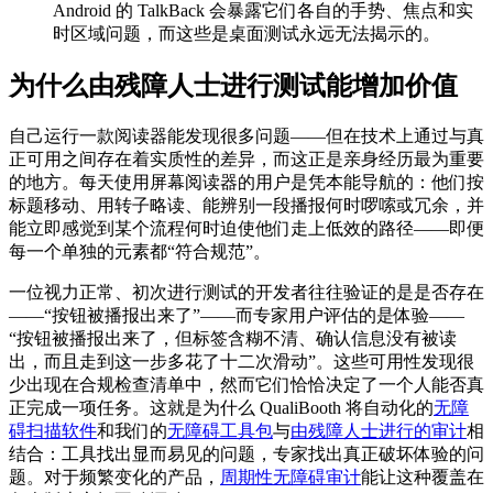
Android 的 TalkBack 会暴露它们各自的手势、焦点和实
时区域问题，而这些是桌面测试永远无法揭示的。
为什么由残障人士进行测试能增加价值
自己运行一款阅读器能发现很多问题——但在技术上通过与真
正可用之间存在着实质性的差异，而这正是亲身经历最为重要
的地方。每天使用屏幕阅读器的用户是凭本能导航的：他们按
标题移动、用转子略读、能辨别一段播报何时啰嗦或冗余，并
能立即感觉到某个流程何时迫使他们走上低效的路径——即便
每一个单独的元素都“符合规范”。
一位视力正常、初次进行测试的开发者往往验证的是是否存在
——“按钮被播报出来了”——而专家用户评估的是体验——
“按钮被播报出来了，但标签含糊不清、确认信息没有被读
出，而且走到这一步多花了十二次滑动”。这些可用性发现很
少出现在合规检查清单中，然而它们恰恰决定了一个人能否真
正完成一项任务。这就是为什么 QualiBooth 将自动化的
无障
碍扫描软件
和我们的
无障碍工具包
与
由残障人士进行的审计
相
结合：工具找出显而易见的问题，专家找出真正破坏体验的问
题。对于频繁变化的产品，
周期性无障碍审计
能让这种覆盖在