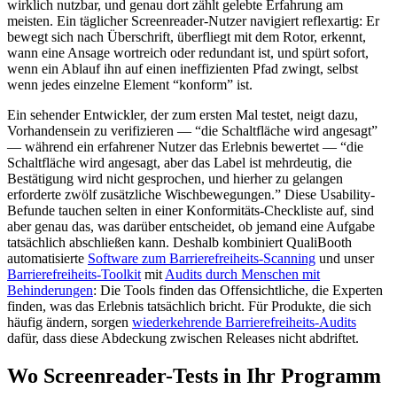
wirklich nutzbar, und genau dort zählt gelebte Erfahrung am
meisten. Ein täglicher Screenreader-Nutzer navigiert reflexartig: Er
bewegt sich nach Überschrift, überfliegt mit dem Rotor, erkennt,
wann eine Ansage wortreich oder redundant ist, und spürt sofort,
wenn ein Ablauf ihn auf einen ineffizienten Pfad zwingt, selbst
wenn jedes einzelne Element “konform” ist.
Ein sehender Entwickler, der zum ersten Mal testet, neigt dazu,
Vorhandensein zu verifizieren — “die Schaltfläche wird angesagt”
— während ein erfahrener Nutzer das Erlebnis bewertet — “die
Schaltfläche wird angesagt, aber das Label ist mehrdeutig, die
Bestätigung wird nicht gesprochen, und hierher zu gelangen
erforderte zwölf zusätzliche Wischbewegungen.” Diese Usability-
Befunde tauchen selten in einer Konformitäts-Checkliste auf, sind
aber genau das, was darüber entscheidet, ob jemand eine Aufgabe
tatsächlich abschließen kann. Deshalb kombiniert QualiBooth
automatisierte
Software zum Barrierefreiheits-Scanning
und unser
Barrierefreiheits-Toolkit
mit
Audits durch Menschen mit
Behinderungen
: Die Tools finden das Offensichtliche, die Experten
finden, was das Erlebnis tatsächlich bricht. Für Produkte, die sich
häufig ändern, sorgen
wiederkehrende Barrierefreiheits-Audits
dafür, dass diese Abdeckung zwischen Releases nicht abdriftet.
Wo Screenreader-Tests in Ihr Programm