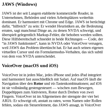
JAWS (Windows)
JAWS ist der seit Langem etablierte kommerzielle Reader, in
Unternehmen, Behörden und vielen Arbeitsplätzen weiterhin
dominant. Er harmoniert mit Chrome und Edge. JAWS ist berüchtigt
dafür, “hilfreich” zu sein: Er wendet Heuristiken an, die Bedeutung
erraten, sagt manchmal Dinge an, zu denen NVDA schweigt, und
überspielt gelegentlich Markup-Fehler, die behoben werden sollten.
Diese Hilfsbereitschaft schneidet in beide Richtungen — Code, der
“in JAWS funktioniert”, kann in NVDA oder VoiceOver versagen,
weil JAWS das Problem übertüncht hat. Er hat auch seinen eigenen
virtuellen Cursor und ein Formularmodus-Verhalten, das sich subtil
von dem von NVDA unterscheidet.
VoiceOver (macOS und iOS)
VoiceOver ist in jeden Mac, jedes iPhone und jedes iPad integriert
und harmoniert fast ausschließlich mit Safari. Auf macOS läuft die
Navigation über den
Rotor
und
-Tastenkombinationen; auf iOS
VO
ist sie vollständig gestengesteuert — wischen zum Bewegen,
Doppeltippen zum Aktivieren, Rotor durch Drehen von zwei
Fingern. VoiceOver ist im Allgemeinen der strengste der vier bei
ARIA: Er schweigt oft, anstatt zu raten, wenn Namen oder Rollen
fehlen, sodass ein Steuerelement, das JAWS ansagt, in VoiceOver