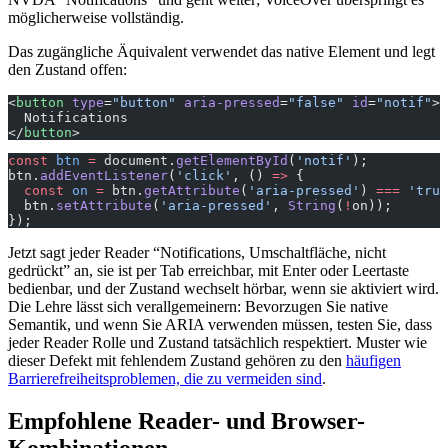
möglicherweise vollständig.
Das zugängliche Äquivalent verwendet das native Element und legt
den Zustand offen:
<
button
 type
=
"button"
 aria-pressed
=
"false"
 id
=
"notif"
>
  Notifications
</
button
>
const
 btn
 =
 document.
getElementById
(
'notif'
);
btn.
addEventListener
(
'click'
, () 
=>
 {
  const
 on
 =
 btn.
getAttribute
(
'aria-pressed'
) 
===
 'true
  btn.
setAttribute
(
'aria-pressed'
, 
String
(
!
on));
});
Jetzt sagt jeder Reader “Notifications, Umschaltfläche, nicht
gedrückt” an, sie ist per Tab erreichbar, mit Enter oder Leertaste
bedienbar, und der Zustand wechselt hörbar, wenn sie aktiviert wird.
Die Lehre lässt sich verallgemeinern: Bevorzugen Sie native
Semantik, und wenn Sie ARIA verwenden müssen, testen Sie, dass
jeder Reader Rolle und Zustand tatsächlich respektiert. Muster wie
dieser Defekt mit fehlendem Zustand gehören zu den
häufigen
Barrierefreiheitsproblemen, die zu vermeiden sind
.
Empfohlene Reader- und Browser-