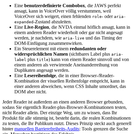
Eine
benutzerdefinierte Combobox
, die JAWS perfekt
ansagt, kann in VoiceOver völlig verstummen, weil
VoiceOver sich weigert, einen fehlenden
- oder
role
aria-
-Zustand abzuleiten.
expanded
Eine
Live-Region
, die NVDA einmal höflich ansagt, kann in
einem anderen Reader wiederholt oder gar nicht angesagt
werden, je nachdem, wie
und das Timing der
aria-live
DOM-Einfügung zusammenwirken.
Ein Steuerelement mit einem
redundanten oder
widersprüchlichen Namen
(sichtbares Label plus
aria-
plus
) kann von einem Reader sinnvoll und von
label
title
einem anderen als verwirrende Aneinanderreihung von
Duplikaten angesagt werden.
Eine
Lesereihenfolge
, die in einer Browser-/Reader-
Kombination der visuellen Reihenfolge entspricht, kann in
einer anderen abweichen, wenn CSS Inhalte umordnet, das
DOM aber nicht.
Jeder Reader ist außerdem an einen anderen Browser gebunden,
sodass Sie eigentlich Reader-plus-Browser-Kombinationen testen,
nicht Reader allein. Der einzige Weg, um zu wissen, dass Ihr
Produkt für alle stimmig ist, besteht darin, die realen Kombinationen
zu testen, die Ihr Publikum nutzt. Dieses Prinzip steckt auch generell
hinter
manuellen Barrierefreiheits-Audits
: Tools grenzen die Suche