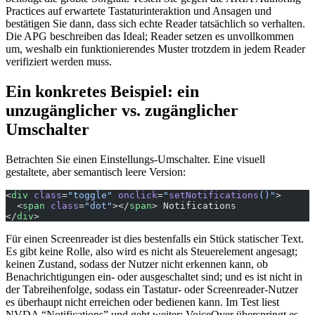
Practices auf erwartete Tastaturinteraktion und Ansagen und
bestätigen Sie dann, dass sich echte Reader tatsächlich so verhalten.
Die APG beschreiben das Ideal; Reader setzen es unvollkommen
um, weshalb ein funktionierendes Muster trotzdem in jedem Reader
verifiziert werden muss.
Ein konkretes Beispiel: ein
unzugänglicher vs. zugänglicher
Umschalter
Betrachten Sie einen Einstellungs-Umschalter. Eine visuell
gestaltete, aber semantisch leere Version:
<
div
 class
=
"toggle"
 onclick
=
"
setNotifications
()"
>
  <
span
 class
=
"dot"
></
span
> Notifications
</
div
>
Für einen Screenreader ist dies bestenfalls ein Stück statischer Text.
Es gibt keine Rolle, also wird es nicht als Steuerelement angesagt;
keinen Zustand, sodass der Nutzer nicht erkennen kann, ob
Benachrichtigungen ein- oder ausgeschaltet sind; und es ist nicht in
der Tabreihenfolge, sodass ein Tastatur- oder Screenreader-Nutzer
es überhaupt nicht erreichen oder bedienen kann. Im Test liest
NVDA “Notifications” und geht weiter; VoiceOver überspringt es