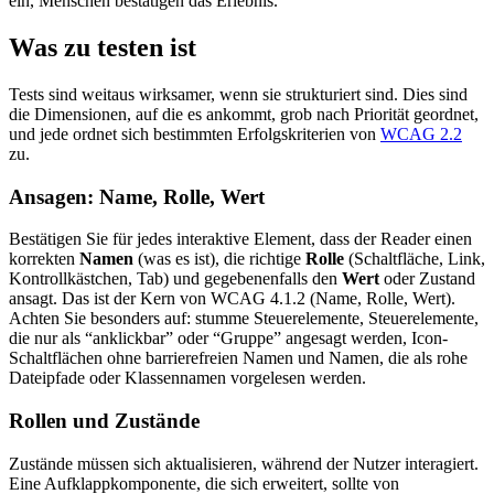
ein, Menschen bestätigen das Erlebnis.
Was zu testen ist
Tests sind weitaus wirksamer, wenn sie strukturiert sind. Dies sind
die Dimensionen, auf die es ankommt, grob nach Priorität geordnet,
und jede ordnet sich bestimmten Erfolgskriterien von
WCAG 2.2
zu.
Ansagen: Name, Rolle, Wert
Bestätigen Sie für jedes interaktive Element, dass der Reader einen
korrekten
Namen
(was es ist), die richtige
Rolle
(Schaltfläche, Link,
Kontrollkästchen, Tab) und gegebenenfalls den
Wert
oder Zustand
ansagt. Das ist der Kern von WCAG 4.1.2 (Name, Rolle, Wert).
Achten Sie besonders auf: stumme Steuerelemente, Steuerelemente,
die nur als “anklickbar” oder “Gruppe” angesagt werden, Icon-
Schaltflächen ohne barrierefreien Namen und Namen, die als rohe
Dateipfade oder Klassennamen vorgelesen werden.
Rollen und Zustände
Zustände müssen sich aktualisieren, während der Nutzer interagiert.
Eine Aufklappkomponente, die sich erweitert, sollte von