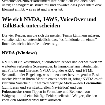
Screenreader-Nutzer konsumiert Ihre Seite nicht von oben nach
unten; er navigiert sie strukturell und erwartet, dass jedes interaktive
Element angibt, was es ist und was es tut.
Wie sich NVDA, JAWS, VoiceOver und
TalkBack unterscheiden
Die vier Reader, um die sich die meisten Teams kümmern müssen,
verhalten sich so unterschiedlich, dass “es funktioniert in einem”
Ihnen fast nichts über die anderen sagt.
NVDA (Windows)
NVDA ist ein kostenloser, quelloffener Reader und der weltweit am
weitesten verbreitete Screenreader. Er harmoniert am natürlichsten
mit Firefox und Chrome. NVDA folgt der ARIA- und HTML-
Semantik in der Regel eng, was ihn zu einer hervorragenden Basis
macht: Wenn in Ihrem Markup etwas defekt ist, bringt NVDA es oft
klar zum Vorschein. Er hat zwei wichtige Modi — den
Lesemodus
(zum Lesen und zur strukturellen Navigation) und den
Fokusmodus
(zum Tippen in Formulare und Bedienen von
Widgets) — und eine häufige Fehlerquelle sind Widgets, die den
korrekten Moduswechsel nicht auslösen.