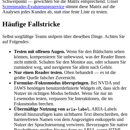
Schwerpunkt — gewichten Sie die Matrix entsprechend. Unser
Screenreader-Evaluierungsservice
stimmt diese Matrix auf die
Analysen jedes Kunden ab, statt eine feste Liste zu testen.
Häufige Fallstricke
Selbst sorgfältige Teams stolpern über dieselben Dinge. Achten Sie
auf Folgendes:
Testen mit offenen Augen.
Wenn Sie den Bildschirm sehen
können, kompensieren Sie unbewusst, was der Reader Ihnen
nicht mitteilt. Schalten Sie den Monitor aus, oder schauen Sie
zumindest weg, und navigieren Sie allein nach Gehör.
Nur einen Reader testen.
Oben behandelt — es ist die
größte Quelle falscher Zuversicht.
Formular-/Fokusmodus überspringen.
Bei NVDA und
JAWS benötigen benutzerdefinierte Widgets oft, dass sich der
Nutzer im richtigen Modus befindet. Wenn Sie nur im
Lesemodus testen, verpassen Sie Interaktionen, die im
Fokusmodus brechen.
Übermäßige Nutzung von
.
ARIA-Labels
aria-label
überall hinzuzufügen kann sichtbaren Text überschreiben, den
barrierefreien Namen von dem Angezeigten entkoppeln und
Nutzer der Sprachsteuerung verwirren. Bevorzugen Sie native
Beschriftung; greifen Sie nur dann zu ARIA, wenn HTML