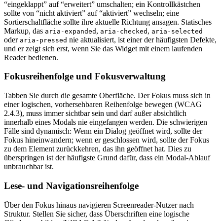
“eingeklappt” auf “erweitert” umschalten; ein Kontrollkästchen
sollte von “nicht aktiviert” auf “aktiviert” wechseln; eine
Sortierschaltfläche sollte ihre aktuelle Richtung ansagen. Statisches
Markup, das
,
,
aria-expanded
aria-checked
aria-selected
oder
nie aktualisiert, ist einer der häufigsten Defekte,
aria-pressed
und er zeigt sich erst, wenn Sie das Widget mit einem laufenden
Reader bedienen.
Fokusreihenfolge und Fokusverwaltung
Tabben Sie durch die gesamte Oberfläche. Der Fokus muss sich in
einer logischen, vorhersehbaren Reihenfolge bewegen (WCAG
2.4.3), muss immer sichtbar sein und darf außer absichtlich
innerhalb eines Modals nie eingefangen werden. Die schwierigen
Fälle sind dynamisch: Wenn ein Dialog geöffnet wird, sollte der
Fokus hineinwandern; wenn er geschlossen wird, sollte der Fokus
zu dem Element zurückkehren, das ihn geöffnet hat. Dies zu
überspringen ist der häufigste Grund dafür, dass ein Modal-Ablauf
unbrauchbar ist.
Lese- und Navigationsreihenfolge
Über den Fokus hinaus navigieren Screenreader-Nutzer nach
Struktur. Stellen Sie sicher, dass Überschriften eine logische