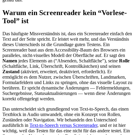
Warum ein Screenreader kein “Vorlese-
Tool” ist
Das häufigste Missverständnis ist, dass ein Screenreader einfach den
Text auf der Seite spricht. Er leistet weit mehr, und das Verständnis
dieses Unterschieds ist die Grundlage guten Testens. Ein
Screenreader baut aus dem Accessibility-Baum des Browsers ein
paralleles, nicht-visuelles Modell der Oberfläche auf. Er sagt den
Namen
jedes Elements an (“Absenden, Schaltfläche”), seine
Rolle
(Schaltfläche, Link, Überschrift, Kontrollkästchen) und seinen
Zustand
(aktiviert, erweitert, deaktiviert, erforderlich). Er
ermöglicht es dem Nutzer, zwischen Überschriften, Landmarken,
Formularfeldern und Links zu springen, ohne das visuelle Layout zu
berühren. Er spricht dynamische Änderungen — Fehlermeldungen,
Suchergebnisse, Statusaktualisierungen — wenn diese Änderungen
korrekt offengelegt werden.
Das unterscheidet sich grundlegend von Text-to-Speech, das einen
Textblock in Audio umwandelt, ohne ein Konzept von Rollen,
Zuständen oder Navigation. Wir behandeln den Unterschied
ausführlich in
Text-to-Speech versus Screenreader
, und er ist hier
wichtig, weil das Testen für das eine nicht für das andere testet. Ein