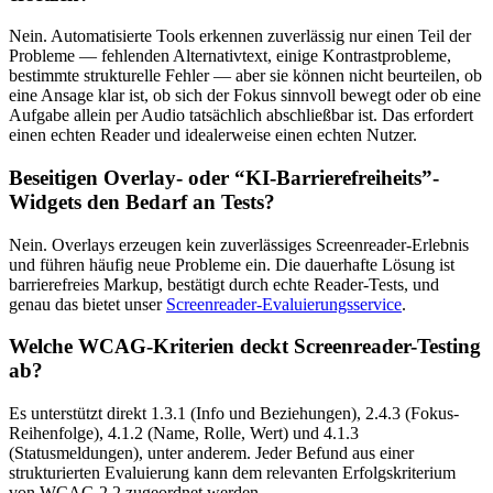
Nein. Automatisierte Tools erkennen zuverlässig nur einen Teil der
Probleme — fehlenden Alternativtext, einige Kontrastprobleme,
bestimmte strukturelle Fehler — aber sie können nicht beurteilen, ob
eine Ansage klar ist, ob sich der Fokus sinnvoll bewegt oder ob eine
Aufgabe allein per Audio tatsächlich abschließbar ist. Das erfordert
einen echten Reader und idealerweise einen echten Nutzer.
Beseitigen Overlay- oder “KI-Barrierefreiheits”-
Widgets den Bedarf an Tests?
Nein. Overlays erzeugen kein zuverlässiges Screenreader-Erlebnis
und führen häufig neue Probleme ein. Die dauerhafte Lösung ist
barrierefreies Markup, bestätigt durch echte Reader-Tests, und
genau das bietet unser
Screenreader-Evaluierungsservice
.
Welche WCAG-Kriterien deckt Screenreader-Testing
ab?
Es unterstützt direkt 1.3.1 (Info und Beziehungen), 2.4.3 (Fokus-
Reihenfolge), 4.1.2 (Name, Rolle, Wert) und 4.1.3
(Statusmeldungen), unter anderem. Jeder Befund aus einer
strukturierten Evaluierung kann dem relevanten Erfolgskriterium
von WCAG 2.2 zugeordnet werden.