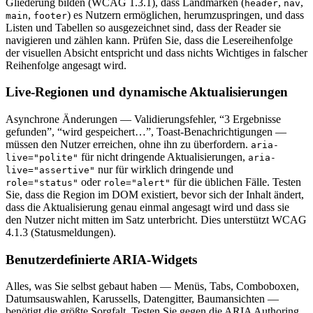
Gliederung bilden (WCAG 1.3.1), dass Landmarken (
,
,
header
nav
,
) es Nutzern ermöglichen, herumzuspringen, und dass
main
footer
Listen und Tabellen so ausgezeichnet sind, dass der Reader sie
navigieren und zählen kann. Prüfen Sie, dass die Lesereihenfolge
der visuellen Absicht entspricht und dass nichts Wichtiges in falscher
Reihenfolge angesagt wird.
Live-Regionen und dynamische Aktualisierungen
Asynchrone Änderungen — Validierungsfehler, “3 Ergebnisse
gefunden”, “wird gespeichert…”, Toast-Benachrichtigungen —
müssen den Nutzer erreichen, ohne ihn zu überfordern.
aria-
für nicht dringende Aktualisierungen,
live="polite"
aria-
nur für wirklich dringende und
live="assertive"
oder
für die üblichen Fälle. Testen
role="status"
role="alert"
Sie, dass die Region im DOM existiert, bevor sich der Inhalt ändert,
dass die Aktualisierung genau einmal angesagt wird und dass sie
den Nutzer nicht mitten im Satz unterbricht. Dies unterstützt WCAG
4.1.3 (Statusmeldungen).
Benutzerdefinierte ARIA-Widgets
Alles, was Sie selbst gebaut haben — Menüs, Tabs, Comboboxen,
Datumsauswahlen, Karussells, Datengitter, Baumansichten —
benötigt die größte Sorgfalt. Testen Sie gegen die ARIA Authoring