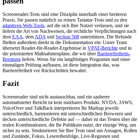
passen
Screenreader-Tests sind eine Disziplin innerhalb einer breiteren
Praxis. Sie passen natürlich zu reinen Tastatur-Tests und zu den
adaptiven Web-Tools
, auf die sich Ihre Nutzer verlassen, und sie
liefern die Art von Nachweisen, die rechtliche Verpflichtungen nach
dem
EAA
, dem
ADA
und
Section 508
unterstützen. Die Befunde
fließen außerdem direkt in die Dokumentation ein: Unser Team
übersetzt Reader-für-Reader-Ergebnisse in
VPAT-Berichte
und in
die priorisierten Maßnahmenpläne, die wir über
Barrierefreiheits-
Beratung
liefern. Wenn Sie ein langfristiges Programm statt einer
einmaligen Prüfung aufbauen, ist diese Integration das, was
Barrierefreiheit vor Rückschritten bewahrt.
Fazit
Screenreader sind nicht austauschbar, und ein sauberer
automatisierter Bericht ist kein nutzbares Produkt. NVDA, JAWS,
VoiceOver und TalkBack interpretieren Ihr Markup jeweils
unterschiedlich, harmonieren mit unterschiedlichen Browsern und
decken unterschiedliche Defekte auf — daher ist das Testen über die
realen Kombinationen, die Ihr Publikum nutzt, der einzige Weg, um
sicher zu sein. Strukturieren Sie Ihre Tests rund um Ansagen, Rollen
und Zustände, Fokus, Lesereihenfolge, Live-Regionen und