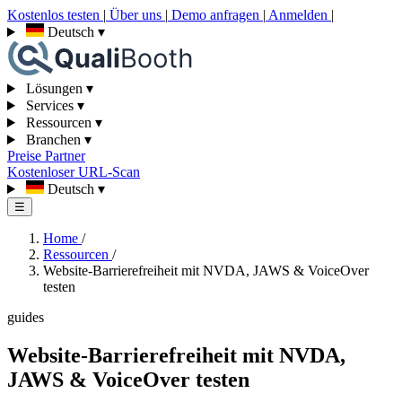
Kostenlos testen
|
Über uns
|
Demo anfragen
|
Anmelden
|
Deutsch
▾
Lösungen
▾
Services
▾
Ressourcen
▾
Branchen
▾
Preise
Partner
Kostenloser URL-Scan
Deutsch
▾
☰
Home
/
Ressourcen
/
Website-Barrierefreiheit mit NVDA, JAWS & VoiceOver
testen
guides
Website-Barrierefreiheit mit NVDA,
JAWS & VoiceOver testen