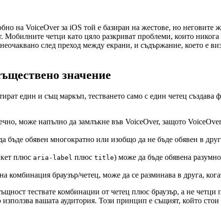
обно на VoiceOver за iOS той е базиран на жестове, но неговите
r. Мобилните четци като цяло разкриват проблеми, които никога 
а неочаквано след преход между екрани, и съдържание, което е в
 съществено значение
етират един и същ маркъп, тестването само с един четец създава 
ечно, може напълно да замлъкне във VoiceOver, защото VoiceOve
а бъде обявен многократно или изобщо да не бъде обявен в друг
икет плюс
плюс
) може да бъде обявена разумн
aria-label
title
една комбинация браузър/четец, може да се разминава в друга, 
всъщност тествате комбинации от четец плюс браузър, а не четци 
о използва вашата аудитория. Този принцип е същият, който стои