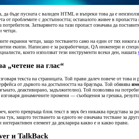
 да бъде пусната с валиден HTML и въпреки това да е неизползва
а от проблемите с достъпността; останалото живее в пропастта 
а потребителя. Затварянето на тази пропаст означава да постави
и четци.
ите екранни четци, защо тестването само на един от тях никога н
опитни екипи. Написано е за разработчици, QA инженери и специа
пециалисти, които използват тези инструменти всеки ден, нашата
а „четене на глас“
говаря текста на страницата. Той прави далеч повече от това и р
рфейса от дървото на достъпността на браузъра. Той обявява
им
згънато, деактивирано, задължително). Той позволява на потреби
й изговаря динамичните промени — съобщения за грешка, резулта
еч, което превръща блок текст в звук без никаква представа за 
жна тук, защото тестването за едното не означава тестване за др
и интерактивен елемент да декларира какво е и какво прави.
ver и TalkBack