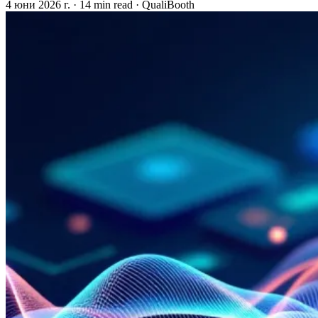
4 юни 2026 г.
·
14 min read
·
QualiBooth