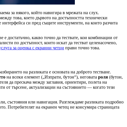
ема за някого, който навигира в мрежата на слух.
между това, което дървото на достъпността технически
те интерфейса си пред същите инструменти, на които разчита
е е достатъчно, какво точно да тествате, кои комбинации от
листи по достъпност, които искат да тестват целенасочено,
услуга за оценка с екранни четци
прави точно това.
азбирането на разликата е основата на доброто тестване.
ето
на всеки елемент („Изпрати, бутон“), неговата
роля
(бутон,
теля да прескача между заглавия, ориентири, полета на
ти от търсене, актуализации на състоянието — когато тези
роли, състояния или навигация. Разглеждаме разликата подробно
угото. Потребителят на екранен четец не консумира страницата