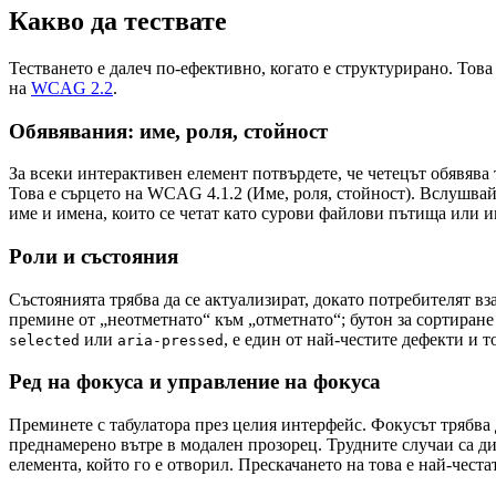
Какво да тествате
Тестването е далеч по-ефективно, когато е структурирано. Това
на
WCAG 2.2
.
Обявявания: име, роля, стойност
За всеки интерактивен елемент потвърдете, че четецът обявява
Това е сърцето на WCAG 4.1.2 (Име, роля, стойност). Вслушвай
име и имена, които се четат като сурови файлови пътища или и
Роли и състояния
Състоянията трябва да се актуализират, докато потребителят вз
премине от „неотметнато“ към „отметнато“; бутон за сортиране
или
, е един от най-честите дефекти и 
selected
aria-pressed
Ред на фокуса и управление на фокуса
Преминете с табулатора през целия интерфейс. Фокусът трябва 
преднамерено вътре в модален прозорец. Трудните случаи са дин
елемента, който го е отворил. Прескачането на това е най-чест