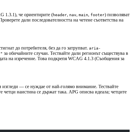
 1.3.1), че ориентирите (
,
,
,
) позволяват
header
nav
main
footer
 Проверете дали последователността на четене съответства на
игнат до потребителя, без да го затрупват.
aria-
за обичайните случаи. Тествайте дали регионът съществува в
t"
едата на изречение. Това подкрепя WCAG 4.1.3 (Съобщения за
и изгледи — се нуждае от най-голямо внимание. Тествайте
ите четци наистина се държат така. APG описва идеала; четците