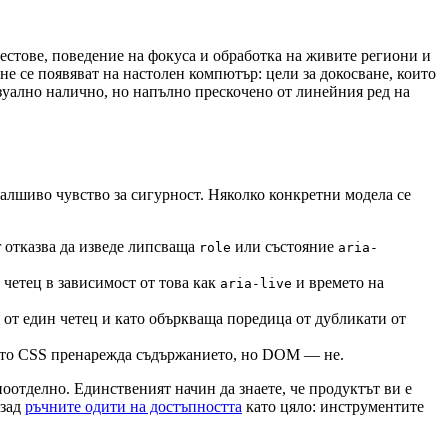
 жестове, поведение на фокуса и обработка на живите региони и
не се появяват на настолен компютър: цели за докосване, които
изуално налично, но напълно прескочено от линейния ред на
фалшиво чувство за сигурност. Няколко конкретни модела се
r отказва да изведе липсваща
или състояние
role
aria-
 четец в зависимост от това как
и времето на
aria-live
о от един четец и като объркваща поредица от дубликати от
когато CSS пренарежда съдържанието, но DOM — не.
поотделно. Единственият начин да знаете, че продуктът ви е
 зад
ръчните одити на достъпността
като цяло: инструментите