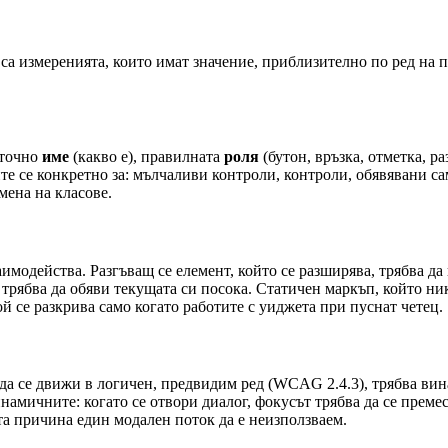
 са измеренията, които имат значение, приблизително по ред на 
 точно
име
(какво е), правилната
роля
(бутон, връзка, отметка, 
те се конкретно за: мълчаливи контроли, контроли, обявявани са
мена на класове.
аимодейства. Разгъващ се елемент, който се разширява, трябва да
 трябва да обяви текущата си посока. Статичен маркъп, който ни
той се разкрива само когато работите с уиджета при пуснат четец.
да се движи в логичен, предвидим ред (WCAG 2.4.3), трябва вина
амичните: когато се отвори диалог, фокусът трябва да се премест
ата причина един модален поток да е неизползваем.