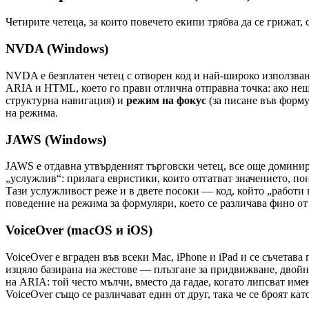
Четирите четеца, за които повечето екипи трябва да се грижат,
NVDA (Windows)
NVDA е безплатен четец с отворен код и най-широко използвани
ARIA и HTML, което го прави отлична отправна точка: ако не
структурна навигация) и
режим на фокус
(за писане във форму
на режима.
JAWS (Windows)
JAWS е отдавна утвърденият търговски четец, все още доминира
„услужлив“: прилага евристики, които отгатват значението, по
Тази услужливост реже и в двете посоки — код, който „работи
поведение на режима за формуляри, което се различава фино о
VoiceOver (macOS и iOS)
VoiceOver е вграден във всеки Mac, iPhone и iPad и се съчетав
изцяло базирана на жестове — плъзгане за придвижване, двойно
на ARIA: той често мълчи, вместо да гадае, когато липсват им
VoiceOver също се различават един от друг, така че се броят кат