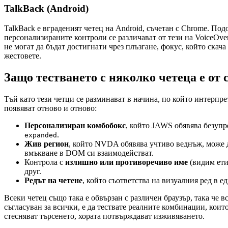
TalkBack (Android)
TalkBack е вграденият четец на Android, съчетан с Chrome. Под
персонализираните контроли се различават от тези на VoiceOve
не могат да бъдат достигнати чрез плъзгане, фокус, който скач
жестовете.
Защо тестването с няколко четеца е от
Тъй като тези четци се разминават в начина, по който интерпр
появяват отново и отново:
Персонализиран комбобокс
, който JAWS обявява безупр
.
expanded
Жив регион
, който NVDA обявява учтиво веднъж, може д
вмъкване в DOM си взаимодействат.
Контрола с
излишно или противоречиво име
(видим ет
друг.
Редът на четене
, който съответства на визуалния ред в 
Всеки четец също така е обвързан с различен браузър, така че 
съгласуван за всички, е да тествате реалните комбинации, коит
стесняват търсенето, хората потвърждават изживяването.