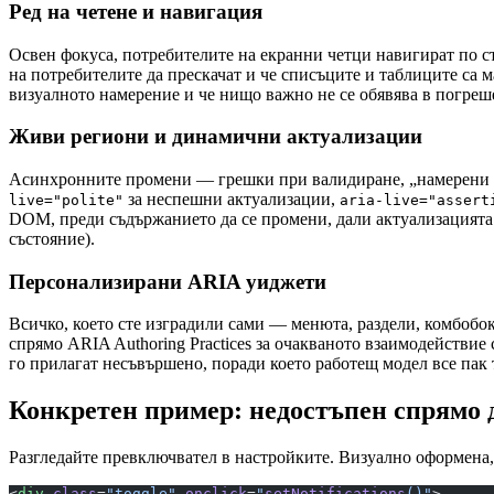
Ред на четене и навигация
Освен фокуса, потребителите на екранни четци навигират по стр
на потребителите да прескачат и че списъците и таблиците са м
визуалното намерение и че нищо важно не се обявява в погреш
Живи региони и динамични актуализации
Асинхронните промени — грешки при валидиране, „намерени са 3
за неспешни актуализации,
live="polite"
aria-live="assert
DOM, преди съдържанието да се промени, дали актуализацията 
състояние).
Персонализирани ARIA уиджети
Всичко, което сте изградили сами — менюта, раздели, комбобок
спрямо ARIA Authoring Practices за очакваното взаимодействие 
го прилагат несъвършено, поради което работещ модел все пак 
Конкретен пример: недостъпен спрямо
Разгледайте превключвател в настройките. Визуално оформена,
<
div
 class
=
"toggle"
 onclick
=
"
setNotifications
()"
>