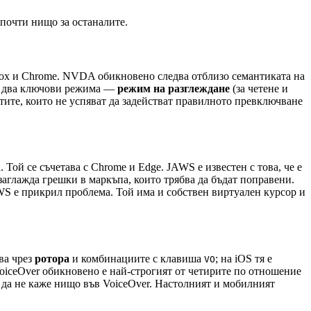
 почти нищо за останалите.
refox и Chrome. NVDA обикновено следва отблизо семантиката на
ма два ключови режима —
режим на разглеждане
(за четене и
тите, които не успяват да задействат правилното превключване
ой се съчетава с Chrome и Edge. JAWS е известен с това, че е
заглажда грешки в маркъпа, които трябва да бъдат поправени.
WS е прикрил проблема. Той има и собствен виртуален курсор и
ва чрез
ротора
и комбинациите с клавиша
; на iOS тя е
VO
VoiceOver обикновено е най-строгият от четирите по отношение
о да не каже нищо във VoiceOver. Настолният и мобилният