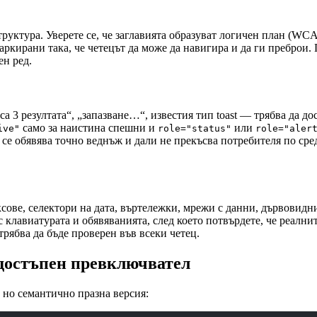
уктура. Уверете се, че заглавията образуват логичен план (WCAG
аркирани така, че четецът да може да навигира и да ги преброи.
ен ред.
 резултата“, „запазване…“, известия тип toast — трябва да дост
само за наистина спешни и
или
ive"
role="status"
role="aler
се обявява точно веднъж и дали не прекъсва потребителя по ср
сове, селектори на дата, въртележки, мрежи с данни, дървовидн
с клавиатурата и обявяванията, след което потвърдете, че реалн
трябва да бъде проверен във всеки четец.
 достъпен превключвател
 но семантично празна версия: