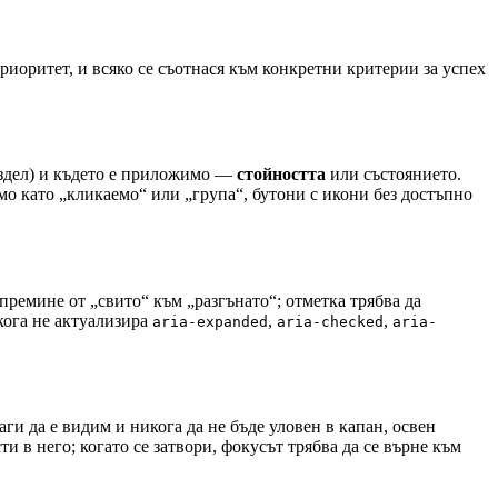
приоритет, и всяко се съотнася към конкретни критерии за успех
раздел) и където е приложимо —
стойността
или състоянието.
мо като „кликаемо“ или „група“, бутони с икони без достъпно
 премине от „свито“ към „разгънато“; отметка трябва да
кога не актуализира
,
,
aria-expanded
aria-checked
aria-
ги да е видим и никога да не бъде уловен в капан, освен
и в него; когато се затвори, фокусът трябва да се върне към