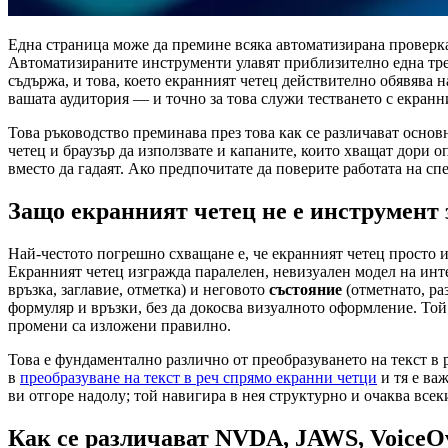
Една страница може да премине всяка автоматизирана проверка,
Автоматизираните инструменти улавят приблизително една трет
съдържа, и това, което екранният четец действително обявява н
вашата аудитория — и точно за това служи тестването с екранн
Това ръководство преминава през това как се различават основн
четец и браузър да използвате и капаните, които хващат дори 
вместо да гадаят. Ако предпочитате да поверите работата на с
Защо екранният четец не е инструмент з
Най-честото погрешно схващане е, че екранният четец просто из
Екранният четец изгражда паралелен, невизуален модел на инте
връзка, заглавие, отметка) и неговото
състояние
(отметнато, ра
формуляр и връзки, без да докосва визуалното оформление. То
промени са изложени правилно.
Това е фундаментално различно от преобразуването на текст в р
в
преобразуване на текст в реч спрямо екранни четци
и тя е ва
ви отгоре надолу; той навигира в нея структурно и очаква всек
Как се различават NVDA, JAWS, VoiceO