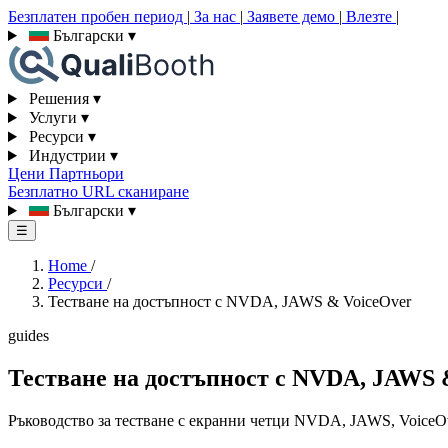
Безплатен пробен период
|
За нас
|
Заявете демо
|
Влезте
|
Български
▾
Решения
▾
Услуги
▾
Ресурси
▾
Индустрии
▾
Цени
Партньори
Безплатно URL сканиране
Български
▾
☰
Home
/
Ресурси
/
Тестване на достъпност с NVDA, JAWS & VoiceOver
guides
Тестване на достъпност с NVDA, JAWS 
Ръководство за тестване с екранни четци NVDA, JAWS, VoiceOve