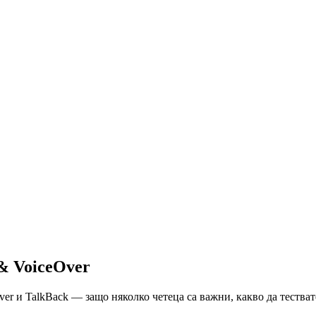
& VoiceOver
r и TalkBack — защо няколко четеца са важни, какво да тестват