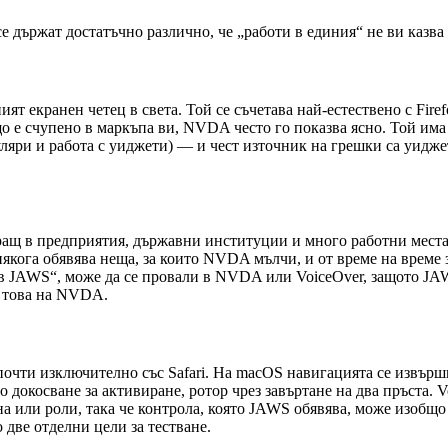
 се държат достатъчно различно, че „работи в единия“ не ви казва
ят екранен четец в света. Той се съчетава най-естествено с Fi
що е счупено в маркъпа ви, NVDA често го показва ясно. Той и
ляри и работа с уиджети) — и чест източник на грешки са уидже
щ в предприятия, държавни институции и много работни места. Т
някога обявява неща, за които NVDA мълчи, и от време на време 
 в JAWS“, може да се провали в NVDA или VoiceOver, защото JA
т това на NVDA.
а почти изключително със Safari. На macOS навигацията се извърш
 докосване за активиране, ротор чрез завъртане на два пръста. 
ена или роли, така че контрола, която JAWS обявява, може изобщ
о две отделни цели за тестване.