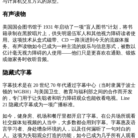
与计算机交互方式的原型。
有声读物
美国国会图书馆于 1931 年启动了一项”盲人图书”计划，将书
籍录制在黑胶唱片上，供失明退伍军人和其他视力障碍读者使
用。这项技术从盒式磁带、CD 一路演进到今天的流媒体服
务。有声读物如今已成为一种主流的娱乐与信息形式，被数以
亿计毫无视力障碍的人使用——他们只是更喜欢在通勤、锻炼
或做家务时收听音频。
隐藏式字幕
字幕技术是在 20 世纪 70 年代通过字幕中心（当时隶属于波士
顿的 WGBH）与美国卫生、教育与福利部之间的合作而开发
的，专门用于让失聪者和听力障碍观众也能收看电视。Line
21 隐藏式字幕成为一项广播标准。
如今，健身房、机场和餐厅里都开启了字幕。在公共场所观看
社交媒体短视频的人当中，大多数都会用到字幕。字幕惠及语
言学习者、身处嘈杂环境的人，以及任何漏听了一句对白的
人。这项为失聪观众打造的功能，如今已成为几乎所有人观看