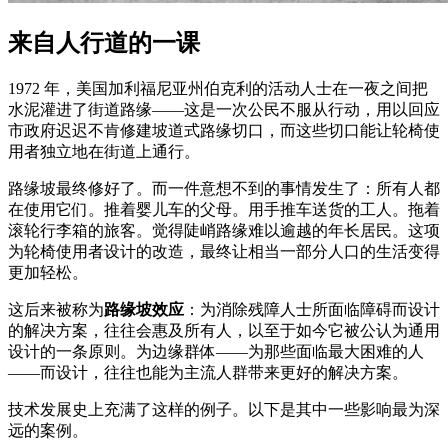
来自人行道的一课
1972 年，美国加利福尼亚州伯克利的活动人士在一夜之间把
水泥灌进了街道路缘——这是一次公民不服从行动，用以回应
市政府迟迟不肯修建坡道式路缘切口，而这些切口能让轮椅使
用者独立地在街道上通行。
路缘坡最终修好了。而一件意想不到的事情发生了：所有人都
在使用它们。推着婴儿车的父母。用手推车送货的工人。拖着
滚轮行李箱的旅客。觉得陡峭路缘难以逾越的年长居民。这项
为轮椅使用者设计的改造，最终让相当一部分人口的生活变得
更加轻松。
这后来被称为
路缘坡效应
：为消除残障人士所面临障碍而设计
的解决方案，往往会惠及所有人，以至于如今它被公认为通用
设计的一条原则。为边缘群体——为那些面临最大困难的人
——而设计，往往也能为主流人群带来更好的解决方案。
技术发展史上充满了这样的例子。以下是其中一些影响最为深
远的案例。