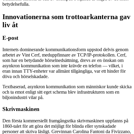
betydelsefulla.
Innovationerna som trottoarkanterna gav
liv åt
E-post
Internets dominerande kommunikationsform uppstod delvis genom
arbetet av Vint Cerf, meduppfinnare av TCP/IP-protokollen. Cerf,
som har en betydande hörselnedsättning, drevs av en önskan om
asynkron kommunikation som inte krävde en telefon — vilket, i
eran innan TTY-enheter var allmänt tillgängliga, var ett hinder för
döva och hörselskadade.
Textbaserad, asynkron kommunikation som människor kunde skicka
och ta emot enligt sitt eget schema blev infrastrukturen som en
biljonindustri vilar på.
Skrivmaskinen
Den första kommersiellt framgångsrika skrivmaskinen uppfanns på
1860-talet för att göra det möjligt för blinda eller synskadade
personer att skriva läsligt. Grevinnan Carolina Fantoni da Fivizzano,