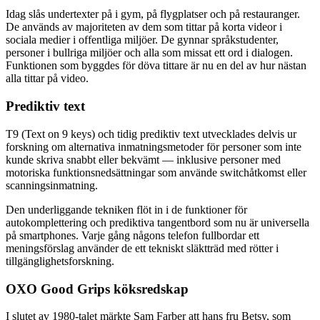
Idag slås undertexter på i gym, på flygplatser och på restauranger.
De används av majoriteten av dem som tittar på korta videor i
sociala medier i offentliga miljöer. De gynnar språkstudenter,
personer i bullriga miljöer och alla som missat ett ord i dialogen.
Funktionen som byggdes för döva tittare är nu en del av hur nästan
alla tittar på video.
Prediktiv text
T9 (Text on 9 keys) och tidig prediktiv text utvecklades delvis ur
forskning om alternativa inmatningsmetoder för personer som inte
kunde skriva snabbt eller bekvämt — inklusive personer med
motoriska funktionsnedsättningar som använde switchåtkomst eller
scanningsinmatning.
Den underliggande tekniken flöt in i de funktioner för
autokomplettering och prediktiva tangentbord som nu är universella
på smartphones. Varje gång någons telefon fullbordar ett
meningsförslag använder de ett tekniskt släktträd med rötter i
tillgänglighetsforskning.
OXO Good Grips köksredskap
I slutet av 1980-talet märkte Sam Farber att hans fru Betsy, som