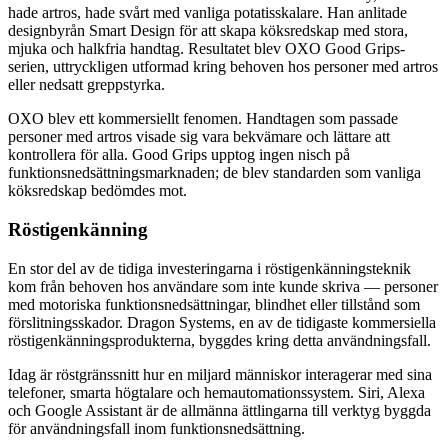
hade artros, hade svårt med vanliga potatisskalare. Han anlitade
designbyrån Smart Design för att skapa köksredskap med stora,
mjuka och halkfria handtag. Resultatet blev OXO Good Grips-
serien, uttryckligen utformad kring behoven hos personer med artros
eller nedsatt greppstyrka.
OXO blev ett kommersiellt fenomen. Handtagen som passade
personer med artros visade sig vara bekvämare och lättare att
kontrollera för alla. Good Grips upptog ingen nisch på
funktionsnedsättningsmarknaden; de blev standarden som vanliga
köksredskap bedömdes mot.
Röstigenkänning
En stor del av de tidiga investeringarna i röstigenkänningsteknik
kom från behoven hos användare som inte kunde skriva — personer
med motoriska funktionsnedsättningar, blindhet eller tillstånd som
förslitningsskador. Dragon Systems, en av de tidigaste kommersiella
röstigenkänningsprodukterna, byggdes kring detta användningsfall.
Idag är röstgränssnitt hur en miljard människor interagerar med sina
telefoner, smarta högtalare och hemautomationssystem. Siri, Alexa
och Google Assistant är de allmänna ättlingarna till verktyg byggda
för användningsfall inom funktionsnedsättning.