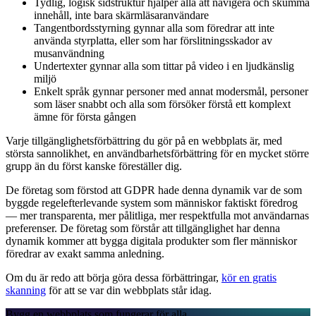
Tydlig, logisk sidstruktur hjälper alla att navigera och skumma
innehåll, inte bara skärmläsaranvändare
Tangentbordsstyrning gynnar alla som föredrar att inte
använda styrplatta, eller som har förslitningsskador av
musanvändning
Undertexter gynnar alla som tittar på video i en ljudkänslig
miljö
Enkelt språk gynnar personer med annat modersmål, personer
som läser snabbt och alla som försöker förstå ett komplext
ämne för första gången
Varje tillgänglighetsförbättring du gör på en webbplats är, med
största sannolikhet, en användbarhetsförbättring för en mycket större
grupp än du först kanske föreställer dig.
De företag som förstod att GDPR hade denna dynamik var de som
byggde regelefterlevande system som människor faktiskt föredrog
— mer transparenta, mer pålitliga, mer respektfulla mot användarnas
preferenser. De företag som förstår att tillgänglighet har denna
dynamik kommer att bygga digitala produkter som fler människor
föredrar av exakt samma anledning.
Om du är redo att börja göra dessa förbättringar,
kör en gratis
skanning
för att se var din webbplats står idag.
Bygg en webbplats som fungerar för alla