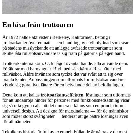
En läxa från trottoaren
År 1972 hällde aktivister i Berkeley, Kalifornien, betong i
trottoarkanter över en natt — en handling av civil olydnad som svar
på stadens misslyckande att anlägga avfasade trottoarkanter som
skulle låta rullstolsanvändare ta sig fram på gatorna på egen hand.
Trottoarkanterna kom. Och något oväntat hände: alla använde dem.
Föräldrar med barnvagnar. Bud med säckkärror. Resenärer med
rullväskor. Äldre invånare som tyckte det var svårt att ta sig över
branta kanter. Anpassningen som utformats för rullstolsanvändare
visade sig göra livet lättare för en betydande del av befolkningen.
Detta kom att kallas
trottoarkantseffekten
: lösningar som utformats
för att undanröja hinder för personer med funktionsnedsättning visar
sig så ofta gynna alla att det numera erkänns som en princip inom
universell design. Att designa för marginalerna — för de människor
som möter störst svårigheter — tenderar att ge bättre lösningar även
för allmänheten.
Teknikens historia är full av exempel. Följande är några av de mest