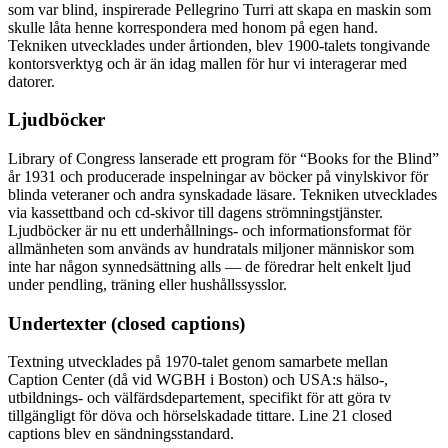
som var blind, inspirerade Pellegrino Turri att skapa en maskin som
skulle låta henne korrespondera med honom på egen hand.
Tekniken utvecklades under årtionden, blev 1900-talets tongivande
kontorsverktyg och är än idag mallen för hur vi interagerar med
datorer.
Ljudböcker
Library of Congress lanserade ett program för “Books for the Blind”
år 1931 och producerade inspelningar av böcker på vinylskivor för
blinda veteraner och andra synskadade läsare. Tekniken utvecklades
via kassettband och cd-skivor till dagens strömningstjänster.
Ljudböcker är nu ett underhållnings- och informationsformat för
allmänheten som används av hundratals miljoner människor som
inte har någon synnedsättning alls — de föredrar helt enkelt ljud
under pendling, träning eller hushållssysslor.
Undertexter (closed captions)
Textning utvecklades på 1970-talet genom samarbete mellan
Caption Center (då vid WGBH i Boston) och USA:s hälso-,
utbildnings- och välfärdsdepartement, specifikt för att göra tv
tillgängligt för döva och hörselskadade tittare. Line 21 closed
captions blev en sändningsstandard.