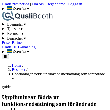
Gratis provperiod
|
Om oss
|
Begär demo
|
Logga in
|
Svenska
▾
Lösningar
▾
Tjänster
▾
Resurser
▾
Branscher
▾
Priser
Partner
Gratis URL-skanning
Svenska
▾
☰
Home
/
Resurser
/
Uppfinningar födda ur funktionsnedsättning som förändrade
världen
guides
Uppfinningar födda ur
funktionsnedsättning som förändrade