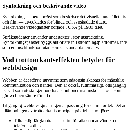
Syntolkning och beskrivande video
Syntolkning — berättarröst som beskriver det visuella innehållet i tv
och film — utvecklades för blinda och synskadade tittare.
Beskrivande videotjänster började i USA på 1980-talet.
Språkstudenter använder undertexter i stor utsträckning.
Syntolkningstjänster byggs allt oftare in i strömningsplattformar, inte
som en nischfunktion utan som ett standardalternativ.
Vad trottoarkantseffekten betyder för
webbdesign
Webben är det största utrymme som någonsin skapats för mänsklig
kommunikation och handel. Den är också, rutinmässigt, otillgänglig
på sätt som utestänger hundratals miljoner människor — och som
gör webben sämre för alla.
Tillgänglig webbdesign är ingen anpassning för en minoritet. Det är
tillämpningen av trottoarkantsprincipen på digitala miljöer:
Tillräcklig färgkontrast är bättre för alla som använder en
telefon i solljus