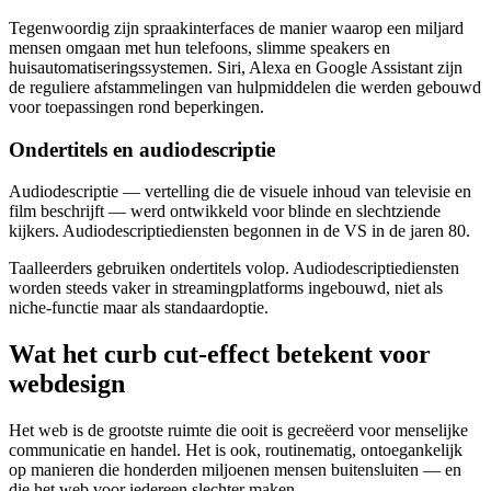
Tegenwoordig zijn spraakinterfaces de manier waarop een miljard
mensen omgaan met hun telefoons, slimme speakers en
huisautomatiseringssystemen. Siri, Alexa en Google Assistant zijn
de reguliere afstammelingen van hulpmiddelen die werden gebouwd
voor toepassingen rond beperkingen.
Ondertitels en audiodescriptie
Audiodescriptie — vertelling die de visuele inhoud van televisie en
film beschrijft — werd ontwikkeld voor blinde en slechtziende
kijkers. Audiodescriptiediensten begonnen in de VS in de jaren 80.
Taalleerders gebruiken ondertitels volop. Audiodescriptiediensten
worden steeds vaker in streamingplatforms ingebouwd, niet als
niche-functie maar als standaardoptie.
Wat het curb cut-effect betekent voor
webdesign
Het web is de grootste ruimte die ooit is gecreëerd voor menselijke
communicatie en handel. Het is ook, routinematig, ontoegankelijk
op manieren die honderden miljoenen mensen buitensluiten — en
die het web voor iedereen slechter maken.