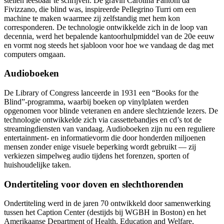
stellen leesbaar te schrijven. De gravin Carolina Fantoni da
Fivizzano, die blind was, inspireerde Pellegrino Turri om een
machine te maken waarmee zij zelfstandig met hem kon
corresponderen. De technologie ontwikkelde zich in de loop van
decennia, werd het bepalende kantoorhulpmiddel van de 20e eeuw
en vormt nog steeds het sjabloon voor hoe we vandaag de dag met
computers omgaan.
Audioboeken
De Library of Congress lanceerde in 1931 een “Books for the
Blind”-programma, waarbij boeken op vinylplaten werden
opgenomen voor blinde veteranen en andere slechtziende lezers. De
technologie ontwikkelde zich via cassettebandjes en cd’s tot de
streamingdiensten van vandaag. Audioboeken zijn nu een reguliere
entertainment- en informatievorm die door honderden miljoenen
mensen zonder enige visuele beperking wordt gebruikt — zij
verkiezen simpelweg audio tijdens het forenzen, sporten of
huishoudelijke taken.
Ondertiteling voor doven en slechthorenden
Ondertiteling werd in de jaren 70 ontwikkeld door samenwerking
tussen het Caption Center (destijds bij WGBH in Boston) en het
Amerikaanse Department of Health, Education and Welfare,