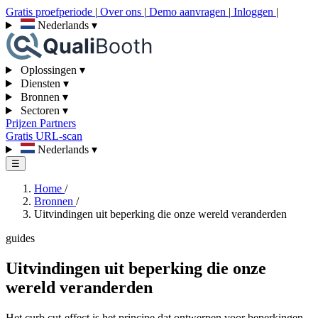
Gratis proefperiode
|
Over ons
|
Demo aanvragen
|
Inloggen
|
Nederlands
▾
Oplossingen
▾
Diensten
▾
Bronnen
▾
Sectoren
▾
Prijzen
Partners
Gratis URL-scan
Nederlands
▾
☰
Home
/
Bronnen
/
Uitvindingen uit beperking die onze wereld veranderden
guides
Uitvindingen uit beperking die onze
wereld veranderden
Het curb cut-effect is het principe dat ontwerpen voor beperkingen