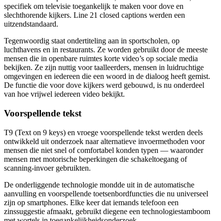
specifiek om televisie toegankelijk te maken voor dove en
slechthorende kijkers. Line 21 closed captions werden een
uitzendstandaard.
Tegenwoordig staat ondertiteling aan in sportscholen, op
luchthavens en in restaurants. Ze worden gebruikt door de meeste
mensen die in openbare ruimtes korte video’s op sociale media
bekijken. Ze zijn nuttig voor taalleerders, mensen in luidruchtige
omgevingen en iedereen die een woord in de dialoog heeft gemist.
De functie die voor dove kijkers werd gebouwd, is nu onderdeel
van hoe vrijwel iedereen video bekijkt.
Voorspellende tekst
T9 (Text on 9 keys) en vroege voorspellende tekst werden deels
ontwikkeld uit onderzoek naar alternatieve invoermethoden voor
mensen die niet snel of comfortabel konden typen — waaronder
mensen met motorische beperkingen die schakeltoegang of
scanning-invoer gebruikten.
De onderliggende technologie mondde uit in de automatische
aanvulling en voorspellende toetsenbordfuncties die nu universeel
zijn op smartphones. Elke keer dat iemands telefoon een
zinssuggestie afmaakt, gebruikt diegene een technologiestamboom
met wortels in toegankelijkheidsonderzoek.