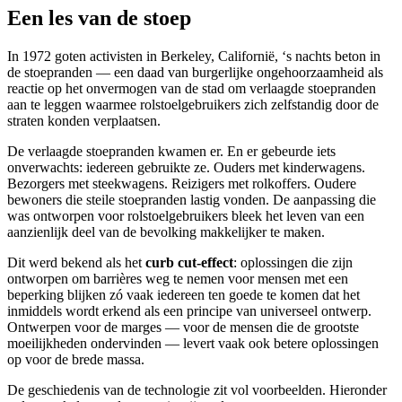
Een les van de stoep
In 1972 goten activisten in Berkeley, Californië, ‘s nachts beton in
de stoepranden — een daad van burgerlijke ongehoorzaamheid als
reactie op het onvermogen van de stad om verlaagde stoepranden
aan te leggen waarmee rolstoelgebruikers zich zelfstandig door de
straten konden verplaatsen.
De verlaagde stoepranden kwamen er. En er gebeurde iets
onverwachts: iedereen gebruikte ze. Ouders met kinderwagens.
Bezorgers met steekwagens. Reizigers met rolkoffers. Oudere
bewoners die steile stoepranden lastig vonden. De aanpassing die
was ontworpen voor rolstoelgebruikers bleek het leven van een
aanzienlijk deel van de bevolking makkelijker te maken.
Dit werd bekend als het
curb cut-effect
: oplossingen die zijn
ontworpen om barrières weg te nemen voor mensen met een
beperking blijken zó vaak iedereen ten goede te komen dat het
inmiddels wordt erkend als een principe van universeel ontwerp.
Ontwerpen voor de marges — voor de mensen die de grootste
moeilijkheden ondervinden — levert vaak ook betere oplossingen
op voor de brede massa.
De geschiedenis van de technologie zit vol voorbeelden. Hieronder