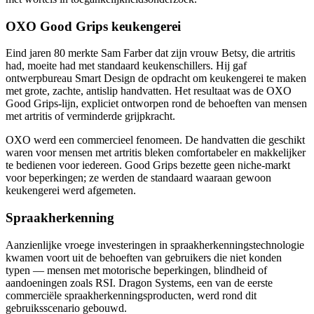
OXO Good Grips keukengerei
Eind jaren 80 merkte Sam Farber dat zijn vrouw Betsy, die artritis
had, moeite had met standaard keukenschillers. Hij gaf
ontwerpbureau Smart Design de opdracht om keukengerei te maken
met grote, zachte, antislip handvatten. Het resultaat was de OXO
Good Grips-lijn, expliciet ontworpen rond de behoeften van mensen
met artritis of verminderde grijpkracht.
OXO werd een commercieel fenomeen. De handvatten die geschikt
waren voor mensen met artritis bleken comfortabeler en makkelijker
te bedienen voor iedereen. Good Grips bezette geen niche-markt
voor beperkingen; ze werden de standaard waaraan gewoon
keukengerei werd afgemeten.
Spraakherkenning
Aanzienlijke vroege investeringen in spraakherkenningstechnologie
kwamen voort uit de behoeften van gebruikers die niet konden
typen — mensen met motorische beperkingen, blindheid of
aandoeningen zoals RSI. Dragon Systems, een van de eerste
commerciële spraakherkenningsproducten, werd rond dit
gebruiksscenario gebouwd.