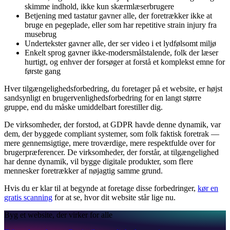
skimme indhold, ikke kun skærmlæserbrugere
Betjening med tastatur gavner alle, der foretrækker ikke at
bruge en pegeplade, eller som har repetitive strain injury fra
musebrug
Undertekster gavner alle, der ser video i et lydfølsomt miljø
Enkelt sprog gavner ikke-modersmålstalende, folk der læser
hurtigt, og enhver der forsøger at forstå et komplekst emne for
første gang
Hver tilgængelighedsforbedring, du foretager på et website, er højst
sandsynligt en brugervenlighedsforbedring for en langt større
gruppe, end du måske umiddelbart forestiller dig.
De virksomheder, der forstod, at GDPR havde denne dynamik, var
dem, der byggede compliant systemer, som folk faktisk foretrak —
mere gennemsigtige, mere troværdige, mere respektfulde over for
brugerpræferencer. De virksomheder, der forstår, at tilgængelighed
har denne dynamik, vil bygge digitale produkter, som flere
mennesker foretrækker af nøjagtig samme grund.
Hvis du er klar til at begynde at foretage disse forbedringer,
kør en
gratis scanning
for at se, hvor dit website står lige nu.
Byg et website, der virker for alle