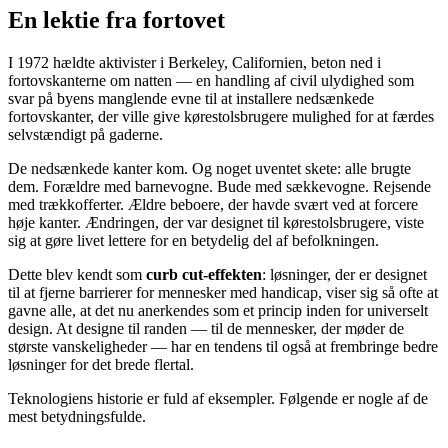
En lektie fra fortovet
I 1972 hældte aktivister i Berkeley, Californien, beton ned i
fortovskanterne om natten — en handling af civil ulydighed som
svar på byens manglende evne til at installere nedsænkede
fortovskanter, der ville give kørestolsbrugere mulighed for at færdes
selvstændigt på gaderne.
De nedsænkede kanter kom. Og noget uventet skete: alle brugte
dem. Forældre med barnevogne. Bude med sækkevogne. Rejsende
med trækkofferter. Ældre beboere, der havde svært ved at forcere
høje kanter. Ændringen, der var designet til kørestolsbrugere, viste
sig at gøre livet lettere for en betydelig del af befolkningen.
Dette blev kendt som
curb cut-effekten
: løsninger, der er designet
til at fjerne barrierer for mennesker med handicap, viser sig så ofte at
gavne alle, at det nu anerkendes som et princip inden for universelt
design. At designe til randen — til de mennesker, der møder de
største vanskeligheder — har en tendens til også at frembringe bedre
løsninger for det brede flertal.
Teknologiens historie er fuld af eksempler. Følgende er nogle af de
mest betydningsfulde.