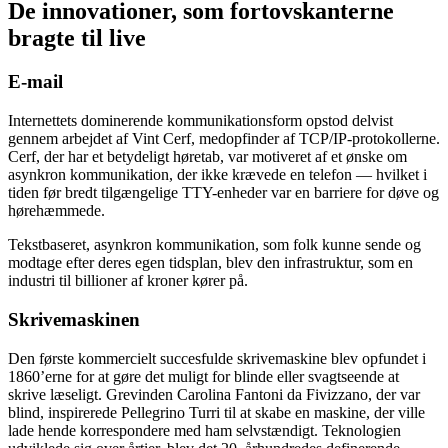
De innovationer, som fortovskanterne
bragte til live
E-mail
Internettets dominerende kommunikationsform opstod delvist
gennem arbejdet af Vint Cerf, medopfinder af TCP/IP-protokollerne.
Cerf, der har et betydeligt høretab, var motiveret af et ønske om
asynkron kommunikation, der ikke krævede en telefon — hvilket i
tiden før bredt tilgængelige TTY-enheder var en barriere for døve og
hørehæmmede.
Tekstbaseret, asynkron kommunikation, som folk kunne sende og
modtage efter deres egen tidsplan, blev den infrastruktur, som en
industri til billioner af kroner kører på.
Skrivemaskinen
Den første kommercielt succesfulde skrivemaskine blev opfundet i
1860’erne for at gøre det muligt for blinde eller svagtseende at
skrive læseligt. Grevinden Carolina Fantoni da Fivizzano, der var
blind, inspirerede Pellegrino Turri til at skabe en maskine, der ville
lade hende korrespondere med ham selvstændigt. Teknologien