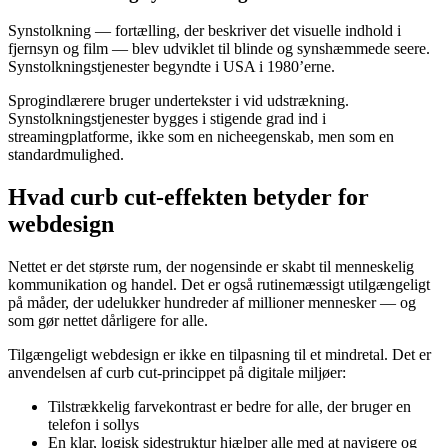
Synstolkning — fortælling, der beskriver det visuelle indhold i
fjernsyn og film — blev udviklet til blinde og synshæmmede seere.
Synstolkningstjenester begyndte i USA i 1980’erne.
Sprogindlærere bruger undertekster i vid udstrækning.
Synstolkningstjenester bygges i stigende grad ind i
streamingplatforme, ikke som en nicheegenskab, men som en
standardmulighed.
Hvad curb cut-effekten betyder for
webdesign
Nettet er det største rum, der nogensinde er skabt til menneskelig
kommunikation og handel. Det er også rutinemæssigt utilgængeligt
på måder, der udelukker hundreder af millioner mennesker — og
som gør nettet dårligere for alle.
Tilgængeligt webdesign er ikke en tilpasning til et mindretal. Det er
anvendelsen af curb cut-princippet på digitale miljøer:
Tilstrækkelig farvekontrast er bedre for alle, der bruger en
telefon i sollys
En klar, logisk sidestruktur hjælper alle med at navigere og