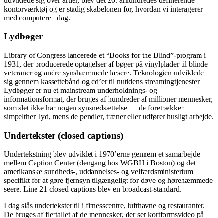
udviklede sig over årtier, blev det 20. århundredes definerende
kontorværktøj og er stadig skabelonen for, hvordan vi interagerer
med computere i dag.
Lydbøger
Library of Congress lancerede et “Books for the Blind”-program i
1931, der producerede optagelser af bøger på vinylplader til blinde
veteraner og andre synshæmmede læsere. Teknologien udviklede
sig gennem kassettebånd og cd’er til nutidens streamingtjenester.
Lydbøger er nu et mainstream underholdnings- og
informationsformat, der bruges af hundreder af millioner mennesker,
som slet ikke har nogen synsnedsættelse — de foretrækker
simpelthen lyd, mens de pendler, træner eller udfører husligt arbejde.
Undertekster (closed captions)
Undertekstning blev udviklet i 1970’erne gennem et samarbejde
mellem Caption Center (dengang hos WGBH i Boston) og det
amerikanske sundheds-, uddannelses- og velfærdsministerium
specifikt for at gøre fjernsyn tilgængeligt for døve og hørehæmmede
seere. Line 21 closed captions blev en broadcast-standard.
I dag slås undertekster til i fitnesscentre, lufthavne og restauranter.
De bruges af flertallet af de mennesker, der ser kortformsvideo på