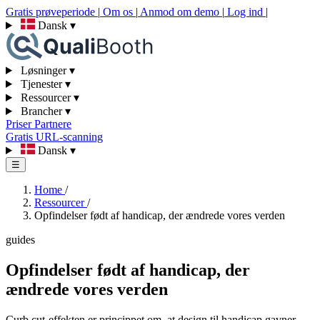
Gratis prøveperiode
|
Om os
|
Anmod om demo
|
Log ind
|
Dansk
▾
Løsninger
▾
Tjenester
▾
Ressourcer
▾
Brancher
▾
Priser
Partnere
Gratis URL-scanning
Dansk
▾
☰
Home
/
Ressourcer
/
Opfindelser født af handicap, der ændrede vores verden
guides
Opfindelser født af handicap, der
ændrede vores verden
Curb cut-effekten er princippet om, at design til handicap gavner