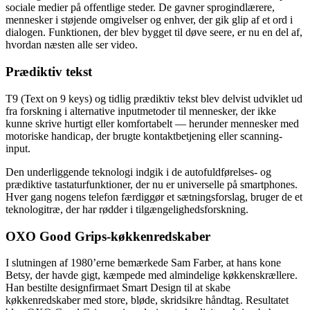
sociale medier på offentlige steder. De gavner sprogindlærere,
mennesker i støjende omgivelser og enhver, der gik glip af et ord i
dialogen. Funktionen, der blev bygget til døve seere, er nu en del af,
hvordan næsten alle ser video.
Prædiktiv tekst
T9 (Text on 9 keys) og tidlig prædiktiv tekst blev delvist udviklet ud
fra forskning i alternative inputmetoder til mennesker, der ikke
kunne skrive hurtigt eller komfortabelt — herunder mennesker med
motoriske handicap, der brugte kontaktbetjening eller scanning-
input.
Den underliggende teknologi indgik i de autofuldførelses- og
prædiktive tastaturfunktioner, der nu er universelle på smartphones.
Hver gang nogens telefon færdiggør et sætningsforslag, bruger de et
teknologitræ, der har rødder i tilgængelighedsforskning.
OXO Good Grips-køkkenredskaber
I slutningen af 1980’erne bemærkede Sam Farber, at hans kone
Betsy, der havde gigt, kæmpede med almindelige køkkenskrællere.
Han bestilte designfirmaet Smart Design til at skabe
køkkenredskaber med store, bløde, skridsikre håndtag. Resultatet