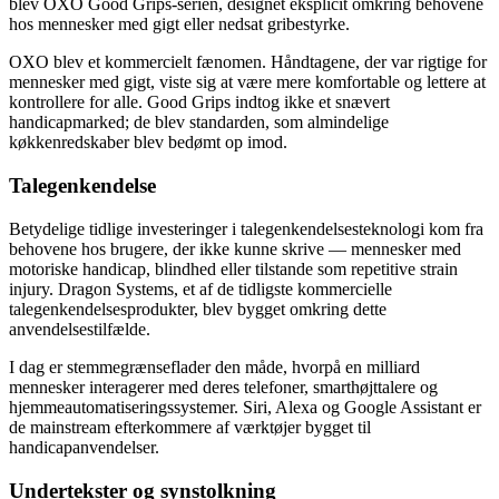
blev OXO Good Grips-serien, designet eksplicit omkring behovene
hos mennesker med gigt eller nedsat gribestyrke.
OXO blev et kommercielt fænomen. Håndtagene, der var rigtige for
mennesker med gigt, viste sig at være mere komfortable og lettere at
kontrollere for alle. Good Grips indtog ikke et snævert
handicapmarked; de blev standarden, som almindelige
køkkenredskaber blev bedømt op imod.
Talegenkendelse
Betydelige tidlige investeringer i talegenkendelsesteknologi kom fra
behovene hos brugere, der ikke kunne skrive — mennesker med
motoriske handicap, blindhed eller tilstande som repetitive strain
injury. Dragon Systems, et af de tidligste kommercielle
talegenkendelsesprodukter, blev bygget omkring dette
anvendelsestilfælde.
I dag er stemmegrænseflader den måde, hvorpå en milliard
mennesker interagerer med deres telefoner, smarthøjttalere og
hjemmeautomatiseringssystemer. Siri, Alexa og Google Assistant er
de mainstream efterkommere af værktøjer bygget til
handicapanvendelser.
Undertekster og synstolkning