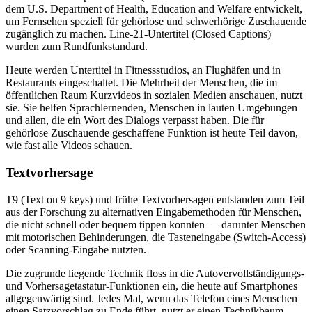
dem U.S. Department of Health, Education and Welfare entwickelt,
um Fernsehen speziell für gehörlose und schwerhörige Zuschauende
zugänglich zu machen. Line-21-Untertitel (Closed Captions)
wurden zum Rundfunkstandard.
Heute werden Untertitel in Fitnessstudios, an Flughäfen und in
Restaurants eingeschaltet. Die Mehrheit der Menschen, die im
öffentlichen Raum Kurzvideos in sozialen Medien anschauen, nutzt
sie. Sie helfen Sprachlernenden, Menschen in lauten Umgebungen
und allen, die ein Wort des Dialogs verpasst haben. Die für
gehörlose Zuschauende geschaffene Funktion ist heute Teil davon,
wie fast alle Videos schauen.
Textvorhersage
T9 (Text on 9 keys) und frühe Textvorhersagen entstanden zum Teil
aus der Forschung zu alternativen Eingabemethoden für Menschen,
die nicht schnell oder bequem tippen konnten — darunter Menschen
mit motorischen Behinderungen, die Tasteneingabe (Switch-Access)
oder Scanning-Eingabe nutzten.
Die zugrunde liegende Technik floss in die Autovervollständigungs-
und Vorhersagetastatur-Funktionen ein, die heute auf Smartphones
allgegenwärtig sind. Jedes Mal, wenn das Telefon eines Menschen
einen Satzvorschlag zu Ende führt, nutzt er einen Technikbaum,