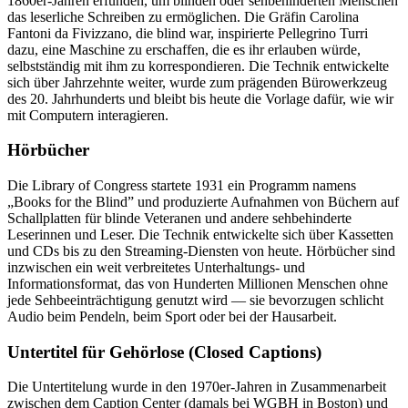
1860er-Jahren erfunden, um blinden oder sehbehinderten Menschen
das leserliche Schreiben zu ermöglichen. Die Gräfin Carolina
Fantoni da Fivizzano, die blind war, inspirierte Pellegrino Turri
dazu, eine Maschine zu erschaffen, die es ihr erlauben würde,
selbstständig mit ihm zu korrespondieren. Die Technik entwickelte
sich über Jahrzehnte weiter, wurde zum prägenden Bürowerkzeug
des 20. Jahrhunderts und bleibt bis heute die Vorlage dafür, wie wir
mit Computern interagieren.
Hörbücher
Die Library of Congress startete 1931 ein Programm namens
„Books for the Blind” und produzierte Aufnahmen von Büchern auf
Schallplatten für blinde Veteranen und andere sehbehinderte
Leserinnen und Leser. Die Technik entwickelte sich über Kassetten
und CDs bis zu den Streaming-Diensten von heute. Hörbücher sind
inzwischen ein weit verbreitetes Unterhaltungs- und
Informationsformat, das von Hunderten Millionen Menschen ohne
jede Sehbeeinträchtigung genutzt wird — sie bevorzugen schlicht
Audio beim Pendeln, beim Sport oder bei der Hausarbeit.
Untertitel für Gehörlose (Closed Captions)
Die Untertitelung wurde in den 1970er-Jahren in Zusammenarbeit
zwischen dem Caption Center (damals bei WGBH in Boston) und