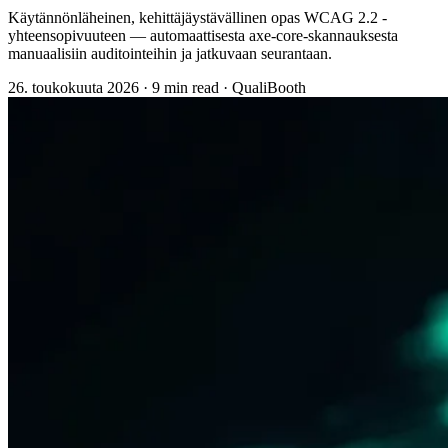
Käytännönläheinen, kehittäjäystävällinen opas WCAG 2.2 -
yhteensopivuuteen — automaattisesta axe-core-skannauksesta
manuaalisiin auditointeihin ja jatkuvaan seurantaan.
26. toukokuuta 2026
·
9 min read
·
QualiBooth