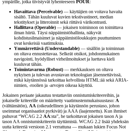
ympärille, jotka tiivistyvät lyhenteeseen
POUR
:
Havaittava (Perceivable)
— käyttäjien on voitava havaita
sisältö. Tähän kuuluvat kuvien tekstivastineet, median
tekstitykset ja litteroinnit sekä riittävä värikontrasti.
Hallittava (Operable)
— jokaisen toiminnon on toimittava
ilman hiirtä. Täysi näppäimistöhallinta, näkyvät
kohdistusilmaisimet ja näppäimistöloukkujen puuttuminen
ovat keskeisiä vaatimuksia.
Ymmärrettävä (Understandable)
— sisällön ja toiminnan
on oltava ennustettavaa. Selkeät otsikot, johdonmukainen
navigointi, hyödylliset virheilmoitukset ja luettava kieli
kuuluvat tähän.
Toimintavarma (Robust)
— merkkauksen on oltava
nykyisen ja tulevan avustavan teknologian jäsennettävissä,
mikä käytännössä tarkoittaa kelvollista HTML:ää sekä ARIA-
nimien, -roolien ja -arvojen oikeaa käyttöä.
Jokainen periaate jakautuu testattaviin onnistumiskriteereihin, ja
jokaiselle kriteerille on määritetty vaatimustenmukaisuustaso:
A
(välttämätön),
AA
(oikeudellinen ja käytännön perustaso, johon
useimmat organisaatiot pyrkivät) ja AAA (laajennettu). Kun ihmiset
puhuvat “WCAG 2.2
AA
:sta”, he tarkoittavat jokaisen tason A ja
tason AA onnistumiskriteerin täyttämistä. WCAG 2.2 lisää yhdeksän
uutta kriteeriä versioon 2.1 verrattuna — mukaan lukien Focus Not