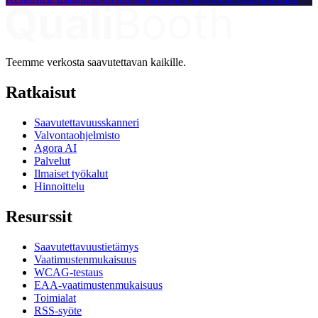
Teemme verkosta saavutettavan kaikille.
Ratkaisut
Saavutettavuusskanneri
Valvontaohjelmisto
Agora AI
Palvelut
Ilmaiset työkalut
Hinnoittelu
Resurssit
Saavutettavuustietämys
Vaatimustenmukaisuus
WCAG-testaus
EAA-vaatimustenmukaisuus
Toimialat
RSS-syöte