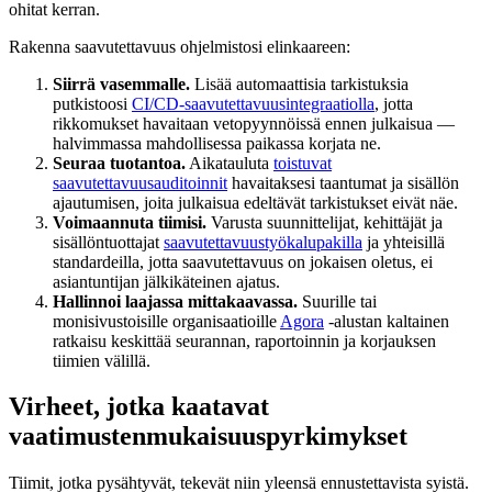
ohitat kerran.
Rakenna saavutettavuus ohjelmistosi elinkaareen:
Siirrä vasemmalle.
Lisää automaattisia tarkistuksia
putkistoosi
CI/CD-saavutettavuusintegraatiolla
, jotta
rikkomukset havaitaan vetopyynnöissä ennen julkaisua —
halvimmassa mahdollisessa paikassa korjata ne.
Seuraa tuotantoa.
Aikatauluta
toistuvat
saavutettavuusauditoinnit
havaitaksesi taantumat ja sisällön
ajautumisen, joita julkaisua edeltävät tarkistukset eivät näe.
Voimaannuta tiimisi.
Varusta suunnittelijat, kehittäjät ja
sisällöntuottajat
saavutettavuustyökalupakilla
ja yhteisillä
standardeilla, jotta saavutettavuus on jokaisen oletus, ei
asiantuntijan jälkikäteinen ajatus.
Hallinnoi laajassa mittakaavassa.
Suurille tai
monisivustoisille organisaatioille
Agora
-alustan kaltainen
ratkaisu keskittää seurannan, raportoinnin ja korjauksen
tiimien välillä.
Virheet, jotka kaatavat
vaatimustenmukaisuuspyrkimykset
Tiimit, jotka pysähtyvät, tekevät niin yleensä ennustettavista syistä.