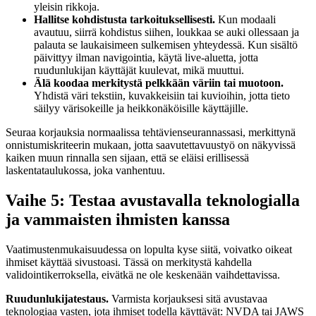
yleisin rikkoja.
Hallitse kohdistusta tarkoituksellisesti.
Kun modaali
avautuu, siirrä kohdistus siihen, loukkaa se auki ollessaan ja
palauta se laukaisimeen sulkemisen yhteydessä. Kun sisältö
päivittyy ilman navigointia, käytä live-aluetta, jotta
ruudunlukijan käyttäjät kuulevat, mikä muuttui.
Älä koodaa merkitystä pelkkään väriin tai muotoon.
Yhdistä väri tekstiin, kuvakkeisiin tai kuvioihin, jotta tieto
säilyy värisokeille ja heikkonäköisille käyttäjille.
Seuraa korjauksia normaalissa tehtävienseurannassasi, merkittynä
onnistumiskriteerin mukaan, jotta saavutettavuustyö on näkyvissä
kaiken muun rinnalla sen sijaan, että se eläisi erillisessä
laskentataulukossa, joka vanhentuu.
Vaihe 5: Testaa avustavalla teknologialla
ja vammaisten ihmisten kanssa
Vaatimustenmukaisuudessa on lopulta kyse siitä, voivatko oikeat
ihmiset käyttää sivustoasi. Tässä on merkitystä kahdella
validointikerroksella, eivätkä ne ole keskenään vaihdettavissa.
Ruudunlukijatestaus.
Varmista korjauksesi sitä avustavaa
teknologiaa vasten, jota ihmiset todella käyttävät: NVDA tai JAWS