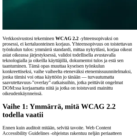
Verkkosivustosi tekeminen
WCAG 2.2
-yhteensopivaksi on
prosessi, ei kertaluonteinen korjaus. Yhteensopivuus on toistettavan
työnkulun tulos: ymmärrä standardi, mittaa nykytilasi, korjaa oikeat
asiat oikeassa järjestyksessä, validoi todellisella avustavalla
teknologialla ja oikeilla käyttäjillä, dokumentoi tulos ja estä sen
taantuminen. Tämä opas muuttaa kyseisen työnkulun
konkreettiseksi, vaihe vaiheelta eteneväksi etenemissuunnitelmaksi,
jonka tiimisi voi ottaa käyttöön jo tänään — turvautumatta
saavutettavuus-”overlay”-ratkaisuihin, jotka peittävät ongelmat
DOM:ssa korjaamatta niitä ja jotka on toistuvasti mainittu
oikeudenkäynneissä.
Vaihe 1: Ymmärrä, mitä WCAG 2.2
todella vaatii
Ennen kuin auditoit mitään, selvitä tavoite. Web Content
Accessibility Guidelines -ohjeistus rakentuu neljän periaatteen