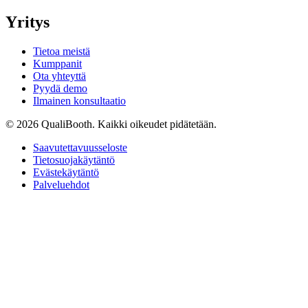
Yritys
Tietoa meistä
Kumppanit
Ota yhteyttä
Pyydä demo
Ilmainen konsultaatio
© 2026 QualiBooth. Kaikki oikeudet pidätetään.
Saavutettavuusseloste
Tietosuojakäytäntö
Evästekäytäntö
Palveluehdot