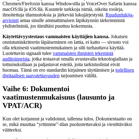
Chromen/Firefoxin kanssa Windowsilla ja VoiceOver Safarin kanssa
macOS:llä ja iOS:llä. Kuuntele tarkkoja nimiä, oikeita rooleja,
ilmoitettuja tilamuutoksia ja järkevää lukujärjestystä.
Ruudunlukija-
arviointi
antaa sinulle ammattimaisen läpikäynnin tärkeimmistä
yhdistelmistä, jos tiimiltäsi puuttuu kokemusta.
Käytettävyystestaus vammaisten käyttäjien kanssa.
Jokaisen
onnistumiskriteerin läpäiseminen on lattia, ei katto — sivusto voi
olla teknisesti vaatimustenmukainen ja silti turhauttava käyttää.
Luotettavin signaali tulee
vammaisten ihmisten tekemistä
auditoinneista
, jotka testaavat omalla avustavalla teknologiallaan ja
tottumuksillaan ja paljastavat esteitä, joita tarkistuslistat eivät
huomaa. Tämä on ero standardin kirjaimen täyttämisen ja
todellisen
digitaalisen saavutettavuuden
tarjoamisen välillä.
Vaihe 6: Dokumentoi
vaatimustenmukaisuus (lausunto ja
VPAT/ACR)
Kun olet korjannut ja validoinut, tallenna tulos. Dokumentaatio on
se, mikä muuttaa “yritimme”-tilan puolustettavaksi ja viestittäväksi
väitteeksi.