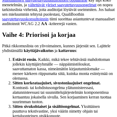
Manuaalisten saavutettavuusauditointien oppaamme
käy läpi koko
menetelmän, ja
vältettävät yleiset saavutettavuusongelmat
on nopea
tarkistuslista virheistä, joita auditoijat löytävät useimmiten. Jos haluat
sen mieluummin tehtynä puolestasi, QualiBoothin
saavutettavuuskonsultoinnin
tiimi suorittaa asiantuntevat manuaaliset
auditoinnit WCAG 2.2
AA
-kriteerejä vasten.
Vaihe 4: Priorisoi ja korjaa
Pitkä rikkomuslista on ylivoimainen, kunnes järjestät sen. Lajittele
yhdistämällä
käyttäjävaikutus
ja
kattavuus
:
Estävät ensin.
Kaikki, mikä tekee tehtävästä mahdottoman
jollekin käyttäjäryhmälle — näppäimistöloukut,
saavuttamaton kassa, nimeämätön kirjautumislomake —
menee kärkeen riippumatta siitä, kuinka monta esiintymää on
olemassa.
Sitten korkeataajuiset, sivustonlaajuiset ongelmat.
Kontrasti- tai kohdistusongelma ylätunnisteessasi,
alatunnisteessasi tai suunnittelujärjestelmän komponentissa
kertaantuu jokaisella sivulla. Sen korjaaminen kerran tuottaa
suurimman tuoton.
Sitten sivukohtaiset ja sisältöongelmat.
Yksittäinen
puuttuva tekstivastine, yksi väärin nimetty ohjain tai
kertaluonteinen otsikkopuute.