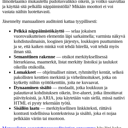
Ilmoitetaanko mukautettu pudotusvalikko oikein, ja voitko saavuttaa
ja käyttää sitä pelkällä näppäimistöllä? Mikään moottori ei voi
vastata näihin luotettavasti.
Jäsennelty manuaalinen auditointi kattaa tyypillisesti:
Pelkkä näppäimistökäyttö
— selaa jokaisen
vuorovaikutteisen elementin läpi sarkaimella; varmista näkyvä
kohdistusilmaisin, looginen järjestys, loukkujen puuttuminen
ja se, että kaiken minkä voit tehdä hiirellä, voit tehdä myös
ilman sitä.
Semanttinen rakenne
— otsikot merkityksellisessä
hierarkiassa, maamerkit, listat merkitty listoiksi ja taulukot
oikeilla otsikoilla.
Lomakkeet
— ohjelmalliset nimet, ryhmitellyt kentät, selkeä
pakollisten kenttien merkintä ja virheilmoitukset, jotka on
kytketty niihin syöttökenttiin, joita ne kuvaavat.
Dynaaminen sisältö
— modaalit, jotka loukkuun ja
palauttavat kohdistuksen oikein, live-alueet, jotka ilmoittavat
päivityksistä, ja ARIA, jota käytetään vain siellä, missä natiivi
HTML ei pysty tekemään työtä.
Sisällön laatu
— merkityksellinen linkkiteksti, riittävä
kontrasti todellisissa konteksteissa ja sisältö, joka ei nojaa
pelkkään väriin tai muotoon.