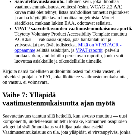
Saavutettavuuslausunto.
Julkinen sivu, joka ilmoittaa
vaatimustenmukaisuustavoitteesi (esim. WCAG 2.2
AA
),
kuvaa mitä olet tehnyt, listaa mahdolliset tunnetut rajoitukset
ja antaa käyttäjille tavan ilmoittaa ongelmista. Monet
säädökset, mukaan lukien EAA, odottavat sellaista.
VPAT / saavutettavuuden vaatimustenmukaisuusraportti.
Täytetty Voluntary Product Accessibility Template muuttuu
ACR:ksi — vakioasiakirjaksi, jota hankintatiimit ja
yritysostajat pyytävät todisteeksi.
Mikä on VPAT/ACR -
oppaamme
selittää asiakirjan, ja
VPAT-raportit
-palvelu
tuottaa tarkan, auditointiin perustuvan raportin, jonka voit
luovuttaa asiakkaille ja oikeudellisille tiimeille.
Kirjoita nämä todellisten auditointitulostesi todisteita vasten, ei
toiveidesi pohjalta. VPAT, joka liioittelee vaatimustenmukaisuutta,
on vastuu, ei voimavara.
Vaihe 7: Ylläpidä
vaatimustenmukaisuutta ajan myötä
Saavutettavuus taantuu sillä hetkellä, kun sivusto muuttuu — uusi
komponentti, uudelleensuunniteltu lomake, kolmannen osapuolen
widget tai sisältömuokkaus voi hiljaa palauttaa esteitä.
Vaatimustenmukaisuus on tila, jota ylläpidät, ei virstanpylväs, jonka