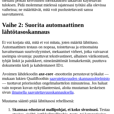
olettaisi pelkän kelvollisen merkkauksen takaavan käytettävän
tuloksen. Pidä molemmat mielessä rajatessasi työtäsi alla olevissa
vaiheissa; ne määrittävät, mitä voit puolustettavasti sanoa
saavuttaneesi.
Vaihe 2: Suorita automaattinen
lähtötasoskannaus
Et voi korjata sitä, mitä et voi mitata, joten määritä lähtötaso.
Automaattinen testaus on nopeaa, toistettavaa ja erinomaista
havaitsemaan suurivolyymiset, mekaaniset virheet, jotka vaivaavat
useimpia sivustoja: puuttuvat tekstivastineet, alhainen värikontrasti,
tyhjät linkit ja painikkeet, nimeämättömät lomakekentät, puuttuva
dokumentin kieli ja kahdentuneet ID:t.
Avoimen lähdekoodin
axe-core
-moottoriin perustuvat työkalut —
mukaan lukien QualiBoothin
saavutettavuuden skannausohjelmisto
— tuottavat priorisoidun ongelmaluettelon minuuteissa. Jos haluat
vain nopean kuvan nykytilanteestasi, aloita muutaman keskeisen
sivun
ilmaisella saavutettavuusskannauksella
.
Muutama sääntö pitää lähtötasosi rehellisenä:
Skannaa edustavat mallipohjat, ei koko sivustoasi.
Testaa