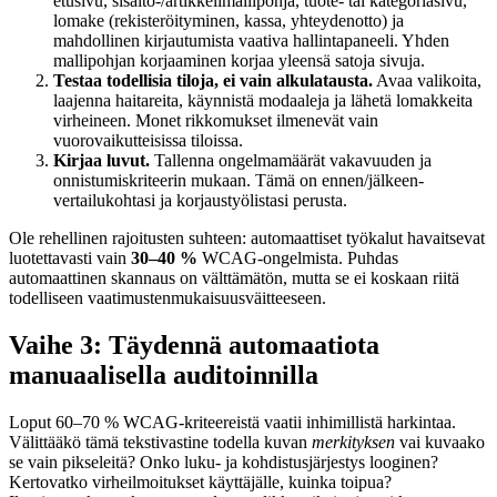
etusivu, sisältö-/artikkelimallipohja, tuote- tai kategoriasivu,
lomake (rekisteröityminen, kassa, yhteydenotto) ja
mahdollinen kirjautumista vaativa hallintapaneeli. Yhden
mallipohjan korjaaminen korjaa yleensä satoja sivuja.
Testaa todellisia tiloja, ei vain alkulatausta.
Avaa valikoita,
laajenna haitareita, käynnistä modaaleja ja lähetä lomakkeita
virheineen. Monet rikkomukset ilmenevät vain
vuorovaikutteisissa tiloissa.
Kirjaa luvut.
Tallenna ongelmamäärät vakavuuden ja
onnistumiskriteerin mukaan. Tämä on ennen/jälkeen-
vertailukohtasi ja korjaustyölistasi perusta.
Ole rehellinen rajoitusten suhteen: automaattiset työkalut havaitsevat
luotettavasti vain
30–40 %
WCAG-ongelmista. Puhdas
automaattinen skannaus on välttämätön, mutta se ei koskaan riitä
todelliseen vaatimustenmukaisuusväitteeseen.
Vaihe 3: Täydennä automaatiota
manuaalisella auditoinnilla
Loput 60–70 % WCAG-kriteereistä vaatii inhimillistä harkintaa.
Välittääkö tämä tekstivastine todella kuvan
merkityksen
vai kuvaako
se vain pikseleitä? Onko luku- ja kohdistusjärjestys looginen?
Kertovatko virheilmoitukset käyttäjälle, kuinka toipua?