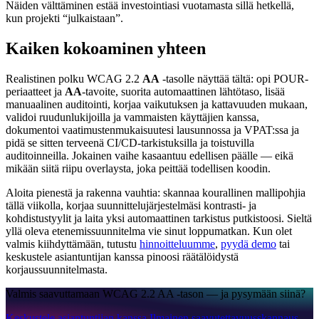
Näiden välttäminen estää investointiasi vuotamasta sillä hetkellä,
kun projekti “julkaistaan”.
Kaiken kokoaminen yhteen
Realistinen polku WCAG 2.2
AA
-tasolle näyttää tältä: opi POUR-
periaatteet ja
AA
-tavoite, suorita automaattinen lähtötaso, lisää
manuaalinen auditointi, korjaa vaikutuksen ja kattavuuden mukaan,
validoi ruudunlukijoilla ja vammaisten käyttäjien kanssa,
dokumentoi vaatimustenmukaisuutesi lausunnossa ja VPAT:ssa ja
pidä se sitten terveenä CI/CD-tarkistuksilla ja toistuvilla
auditoinneilla. Jokainen vaihe kasaantuu edellisen päälle — eikä
mikään siitä riipu overlaysta, joka peittää todellisen koodin.
Aloita pienestä ja rakenna vauhtia: skannaa kourallinen mallipohjia
tällä viikolla, korjaa suunnittelujärjestelmäsi kontrasti- ja
kohdistustyylit ja laita yksi automaattinen tarkistus putkistoosi. Sieltä
yllä oleva etenemissuunnitelma vie sinut loppumatkan. Kun olet
valmis kiihdyttämään, tutustu
hinnoitteluumme
,
pyydä demo
tai
keskustele asiantuntijan kanssa pinoosi räätälöidystä
korjaussuunnitelmasta.
Valmis saavuttamaan WCAG 2.2 AA -tason — ja pysymään siinä?
Keskustele asiantuntijan kanssa
Ilmainen saavutettavuusskannaus