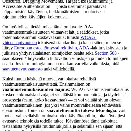
Obscured, Dragging Movements, Target Size (Minimum) ja
Accessible Authentication — joista useimmat parantavat
näppäimistöä käyttävien, heikkonäköisten ja motorisesti
rajoittuneiden käyttäjien kokemusta.
On hyödyllistä tietää, miksi tämä on tavoite.
AA
-
vaatimustenmukaisuuteen viittaavat lait ja säädökset, jotka
todennäköisimmin koskevat sinua: tutustu
WCAG-
yhteensopivuuteen
teknisenä standardina ja katso sitten, miten se
liittyy
Euroopan esteettömyysdirektiiviin
,
ADA
-lakiin yksityisten ja
julkisten yhdysvaltalaisten toimijoiden osalta sekä
Section 508
-
säädökseen Yhdysvaltain liittovaltion virastojen ja niiden toimittajien
osalta. Jos terminologia tuottaa matkan varrella vaikeuksia, pidä
saavutettavuussanasto
auki välilehdellä.
Kaksi muuta käsitettä muovaavat jokaista rehellistä
vaatimustenmukaisuusväitettä. Ensimmäinen on
vaatimustenmukaisuuden laajuus
: WCAG-vaatimustenmukaisuus
koskee kokonaisia sivuja, ei yksittäisiä komponentteja, ja täydellisiä
prosesseja (esim. koko kassavirtaa) — et voi väittää sivun olevan
vaatimustenmukainen, jos yksi vaihe monivaiheisessa tehtävässä
epäonnistuu. Toinen on
saavutettavuutta tukeva teknologia
: voit
luottaa vain sellaisiin ominaisuuden käyttötapoihin, joita käyttäjiesi
avustava teknologia todella tukee. Käytännössä tämä tarkoittaa
testaamista nykyisillä ruudunlukijoilla ja selaimilla sen sijaan, että