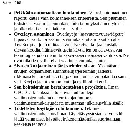
Varo näitä:
Pelkkään automaatioon luottaminen.
Vihreä automaattinen
raportti kattaa vain kolmanneksen kriteereistä. Sen pitäminen
todisteena vaatimustenmukaisuudesta on yksittäinen yleisin —
ja oikeudellisesti riskialttein — virhe.
Overlayn ostaminen.
Overlayt ja “saavutettavuuswidgetit”
lupaavat välitöntä vaatimustenmukaisuutta ruiskuttamalla
JavaScriptiä, joka ohittaa sivun. Ne eivät korjaa taustalla
olevaa koodia, häiritsevät usein käyttäjien omaa avustavaa
teknologiaa ja on mainittu kasvavassa määrässä valituksia. Ne
ovat oikotie riskiin, eivät vaatimustenmukaisuuteen.
Sivujen korjaaminen järjestelmien sijaan.
Yksittäisten
sivujen korjaaminen suunnittelujärjestelmän jäädessä
rikkinäiseksi tarkoittaa, että jokainen uusi sivu palauttaa samat
viat. Korjaa jaetut komponentit ja mallipohjat ensin.
Sen kohteleminen kertaluonteisena projektina.
Ilman
CI/CD-tarkistuksia ja toistuvia auditointeja
vaatimustenmukainen sivusto ajautuu pois
vaatimustenmukaisuudesta muutaman julkaisusyklin sisällä.
Todellisten käyttäjien ohittaminen.
Tekninen
vaatimustenmukaisuus ilman käytettävyystestausta voi silti
jättää vammaiset käyttäjät kykenemättömiksi suorittamaan
keskeisiä tehtäviä.