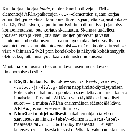
Kun korjaat, korjaa
lähde
, ei oire. Suosi natiiveja HTML-
elementtejä ARIA-paikattujen
-elementtien sijaan; korjaa
<div>
suunnittelujärjestelmän komponentti sen sijaan, että korjaisit jokaisen
sitä käyttävän sivun; ja puutu juurisyihin mallipohjissa ja jaetuissa
komponenteissa, jotta korjaus skaalautuu. Skannaa uudelleen
jokaisen erän jälkeen, jotta näet lukujen putoavan ja vältät
taantumien aiheuttamisen. Tämä on myös oikea hetki sisällyttää
saavutettavuus suunnittelutokeneihisi — määritä kontrastiturvalliset
värit, vähintään 24×24 px:n kohdekoko ja näkyvät kohdistustyylit
oletuksiksi, jotta uusi työ alkaa vaatimustenmukaisena.
Muutama korjausmalli toistuu riittävän usein nostettavaksi
nimenomaisesti esiin:
Käytä alustaa.
Natiivi
,
,
,
<button>
<a href>
<input>
ja
tulevat näppäimistökäyttäytymisen,
<select>
<dialog>
kohdistuksen hallinnan ja oikean saavutettavan nimen kanssa
ilmaiseksi. Turvaudu ARIAan vain täyttääksesi todelliset
aukot — ja muista ARIAn ensimmäinen sääntö: älä käytä
ARIAa, jos natiivi elementti riittää.
Nimeä asiat ohjelmallisesti.
Jokainen ohjain tarvitsee
saavutettavan nimen
-elementistä,
-
<label>
aria-label
määreestä tai
-määreestä — ei vain
aria-labelledby
läheisestä visuaalisesta tekstistä. Pelkät kuvakepainikkeet ovat