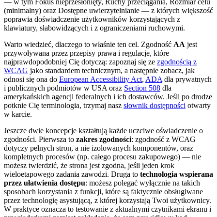
— w tym Fokus nieprzesłonięty, Ruchy przeciągania, Rozmiar celu
(minimalny) oraz Dostępne uwierzytelnianie — z których większość
poprawia doświadczenie użytkowników korzystających z
klawiatury, słabowidzących i z ograniczeniami ruchowymi.
Warto wiedzieć, dlaczego to właśnie ten cel. Zgodność
AA
jest
przywoływana przez przepisy prawa i regulacje, które
najprawdopodobniej Cię dotyczą: zapoznaj się ze
zgodnością z
WCAG
jako standardem technicznym, a następnie zobacz, jak
odnosi się ona do
European Accessibility Act
,
ADA
dla prywatnych
i publicznych podmiotów w USA oraz
Section 508
dla
amerykańskich agencji federalnych i ich dostawców. Jeśli po drodze
potknie Cię terminologia, trzymaj nasz
słownik dostępności
otwarty
w karcie.
Jeszcze dwie koncepcje kształtują każde uczciwe oświadczenie o
zgodności. Pierwsza to
zakres zgodności
: zgodność z WCAG
dotyczy pełnych stron, a nie izolowanych komponentów, oraz
kompletnych procesów (np. całego procesu zakupowego) — nie
możesz twierdzić, że strona jest zgodna, jeśli jeden krok
wieloetapowego zadania zawodzi. Druga to
technologia wspierana
przez ułatwienia dostępu
: możesz polegać wyłącznie na takich
sposobach korzystania z funkcji, które są faktycznie obsługiwane
przez technologię asystującą, z której korzystają Twoi użytkownicy.
W praktyce oznacza to testowanie z aktualnymi czytnikami ekranu i