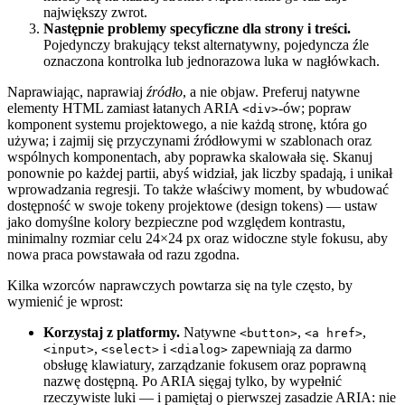
największy zwrot.
Następnie problemy specyficzne dla strony i treści.
Pojedynczy brakujący tekst alternatywny, pojedyncza źle
oznaczona kontrolka lub jednorazowa luka w nagłówkach.
Naprawiając, naprawiaj
źródło
, a nie objaw. Preferuj natywne
elementy HTML zamiast łatanych ARIA
-ów; popraw
<div>
komponent systemu projektowego, a nie każdą stronę, która go
używa; i zajmij się przyczynami źródłowymi w szablonach oraz
wspólnych komponentach, aby poprawka skalowała się. Skanuj
ponownie po każdej partii, abyś widział, jak liczby spadają, i unikał
wprowadzania regresji. To także właściwy moment, by wbudować
dostępność w swoje tokeny projektowe (design tokens) — ustaw
jako domyślne kolory bezpieczne pod względem kontrastu,
minimalny rozmiar celu 24×24 px oraz widoczne style fokusu, aby
nowa praca powstawała od razu zgodna.
Kilka wzorców naprawczych powtarza się na tyle często, by
wymienić je wprost:
Korzystaj z platformy.
Natywne
,
,
<button>
<a href>
,
i
zapewniają za darmo
<input>
<select>
<dialog>
obsługę klawiatury, zarządzanie fokusem oraz poprawną
nazwę dostępną. Po ARIA sięgaj tylko, by wypełnić
rzeczywiste luki — i pamiętaj o pierwszej zasadzie ARIA: nie