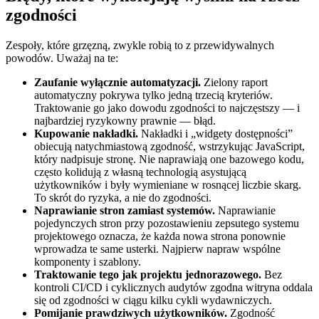
zgodności
Zespoły, które grzęzną, zwykle robią to z przewidywalnych
powodów. Uważaj na te:
Zaufanie wyłącznie automatyzacji.
Zielony raport
automatyczny pokrywa tylko jedną trzecią kryteriów.
Traktowanie go jako dowodu zgodności to najczęstszy — i
najbardziej ryzykowny prawnie — błąd.
Kupowanie nakładki.
Nakładki i „widgety dostępności”
obiecują natychmiastową zgodność, wstrzykując JavaScript,
który nadpisuje stronę. Nie naprawiają one bazowego kodu,
często kolidują z własną technologią asystującą
użytkowników i były wymieniane w rosnącej liczbie skarg.
To skrót do ryzyka, a nie do zgodności.
Naprawianie stron zamiast systemów.
Naprawianie
pojedynczych stron przy pozostawieniu zepsutego systemu
projektowego oznacza, że każda nowa strona ponownie
wprowadza te same usterki. Najpierw napraw wspólne
komponenty i szablony.
Traktowanie tego jak projektu jednorazowego.
Bez
kontroli CI/CD i cyklicznych audytów zgodna witryna oddala
się od zgodności w ciągu kilku cykli wydawniczych.
Pomijanie prawdziwych użytkowników.
Zgodność