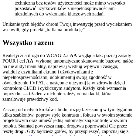
techniczna bez testów użyteczności może mimo wszystko
pozostawić użytkowników z niepełnosprawnościami
niezdolnych do wykonania kluczowych zadań.
Unikanie tych błędów chroni Twoją inwestycję przed wyciekaniem
w chwili, gdy projekt „trafia na produkcję”.
Wszystko razem
Realistyczna droga do WCAG 2.2
AA
wygląda tak: poznaj zasady
POUR i cel
AA
, wykonaj automatyczne skanowanie bazowe, nałóż
na nie audyt manualny, naprawiaj według wpływu i zasięgu,
waliduj z czytnikami ekranu i użytkownikami z
niepełnosprawnościami, udokumentuj swoją zgodność w
oświadczeniu i VPAT, a następnie utrzymuj ją w zdrowiu dzięki
kontrolom CI/CD i cyklicznym audytom. Każdy krok wzmacnia
poprzedni — i żaden z nich nie zależy od nakładki, która
zamalowuje prawdziwy kod.
Zacznij od małych kroków i buduj rozpęd: zeskanuj w tym tygodniu
kilka szablonów, popraw style kontrastu i fokusu w swoim systemie
projektowym oraz umieść jedną automatyczną kontrolę w swoim
potoku. Stamtąd powyższa mapa drogowa poprowadzi Cię przez
resztę drogi. Gdy będziesz gotów, by przyspieszyć, zapoznaj się z