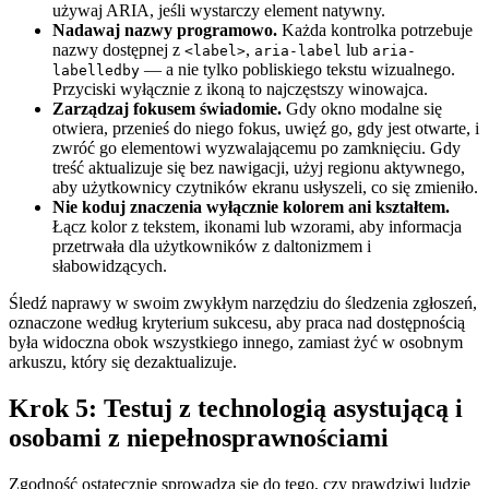
używaj ARIA, jeśli wystarczy element natywny.
Nadawaj nazwy programowo.
Każda kontrolka potrzebuje
nazwy dostępnej z
,
lub
<label>
aria-label
aria-
— a nie tylko pobliskiego tekstu wizualnego.
labelledby
Przyciski wyłącznie z ikoną to najczęstszy winowajca.
Zarządzaj fokusem świadomie.
Gdy okno modalne się
otwiera, przenieś do niego fokus, uwięź go, gdy jest otwarte, i
zwróć go elementowi wyzwalającemu po zamknięciu. Gdy
treść aktualizuje się bez nawigacji, użyj regionu aktywnego,
aby użytkownicy czytników ekranu usłyszeli, co się zmieniło.
Nie koduj znaczenia wyłącznie kolorem ani kształtem.
Łącz kolor z tekstem, ikonami lub wzorami, aby informacja
przetrwała dla użytkowników z daltonizmem i
słabowidzących.
Śledź naprawy w swoim zwykłym narzędziu do śledzenia zgłoszeń,
oznaczone według kryterium sukcesu, aby praca nad dostępnością
była widoczna obok wszystkiego innego, zamiast żyć w osobnym
arkuszu, który się dezaktualizuje.
Krok 5: Testuj z technologią asystującą i
osobami z niepełnosprawnościami
Zgodność ostatecznie sprowadza się do tego, czy prawdziwi ludzie