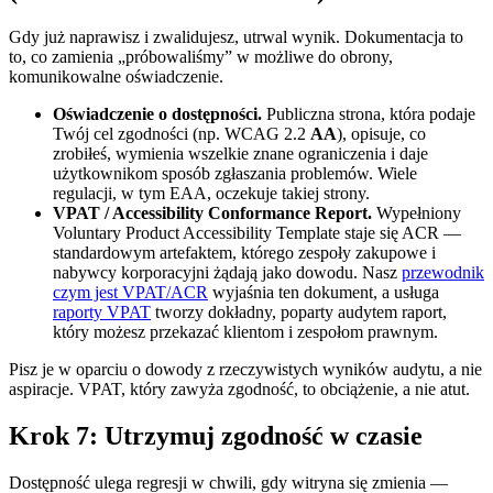
Gdy już naprawisz i zwalidujesz, utrwal wynik. Dokumentacja to
to, co zamienia „próbowaliśmy” w możliwe do obrony,
komunikowalne oświadczenie.
Oświadczenie o dostępności.
Publiczna strona, która podaje
Twój cel zgodności (np. WCAG 2.2
AA
), opisuje, co
zrobiłeś, wymienia wszelkie znane ograniczenia i daje
użytkownikom sposób zgłaszania problemów. Wiele
regulacji, w tym EAA, oczekuje takiej strony.
VPAT / Accessibility Conformance Report.
Wypełniony
Voluntary Product Accessibility Template staje się ACR —
standardowym artefaktem, którego zespoły zakupowe i
nabywcy korporacyjni żądają jako dowodu. Nasz
przewodnik
czym jest VPAT/ACR
wyjaśnia ten dokument, a usługa
raporty VPAT
tworzy dokładny, poparty audytem raport,
który możesz przekazać klientom i zespołom prawnym.
Pisz je w oparciu o dowody z rzeczywistych wyników audytu, a nie
aspiracje. VPAT, który zawyża zgodność, to obciążenie, a nie atut.
Krok 7: Utrzymuj zgodność w czasie
Dostępność ulega regresji w chwili, gdy witryna się zmienia —