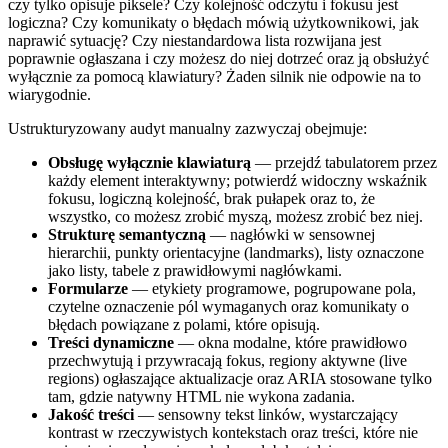
czy tylko opisuje piksele? Czy kolejność odczytu i fokusu jest
logiczna? Czy komunikaty o błędach mówią użytkownikowi, jak
naprawić sytuację? Czy niestandardowa lista rozwijana jest
poprawnie ogłaszana i czy możesz do niej dotrzeć oraz ją obsłużyć
wyłącznie za pomocą klawiatury? Żaden silnik nie odpowie na to
wiarygodnie.
Ustrukturyzowany audyt manualny zazwyczaj obejmuje:
Obsługę wyłącznie klawiaturą
— przejdź tabulatorem przez
każdy element interaktywny; potwierdź widoczny wskaźnik
fokusu, logiczną kolejność, brak pułapek oraz to, że
wszystko, co możesz zrobić myszą, możesz zrobić bez niej.
Strukturę semantyczną
— nagłówki w sensownej
hierarchii, punkty orientacyjne (landmarks), listy oznaczone
jako listy, tabele z prawidłowymi nagłówkami.
Formularze
— etykiety programowe, pogrupowane pola,
czytelne oznaczenie pól wymaganych oraz komunikaty o
błędach powiązane z polami, które opisują.
Treści dynamiczne
— okna modalne, które prawidłowo
przechwytują i przywracają fokus, regiony aktywne (live
regions) ogłaszające aktualizacje oraz ARIA stosowane tylko
tam, gdzie natywny HTML nie wykona zadania.
Jakość treści
— sensowny tekst linków, wystarczający
kontrast w rzeczywistych kontekstach oraz treści, które nie