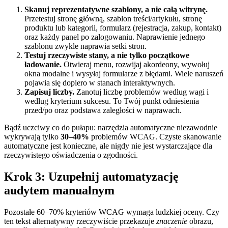
Skanuj reprezentatywne szablony, a nie całą witrynę.
Przetestuj stronę główną, szablon treści/artykułu, stronę
produktu lub kategorii, formularz (rejestracja, zakup, kontakt)
oraz każdy panel po zalogowaniu. Naprawienie jednego
szablonu zwykle naprawia setki stron.
Testuj rzeczywiste stany, a nie tylko początkowe
ładowanie.
Otwieraj menu, rozwijaj akordeony, wywołuj
okna modalne i wysyłaj formularze z błędami. Wiele naruszeń
pojawia się dopiero w stanach interaktywnych.
Zapisuj liczby.
Zanotuj liczbę problemów według wagi i
według kryterium sukcesu. To Twój punkt odniesienia
przed/po oraz podstawa zaległości w naprawach.
Bądź uczciwy co do pułapu: narzędzia automatyczne niezawodnie
wykrywają tylko
30–40%
problemów WCAG. Czyste skanowanie
automatyczne jest konieczne, ale nigdy nie jest wystarczające dla
rzeczywistego oświadczenia o zgodności.
Krok 3: Uzupełnij automatyzację
audytem manualnym
Pozostałe 60–70% kryteriów WCAG wymaga ludzkiej oceny. Czy
ten tekst alternatywny rzeczywiście przekazuje
znaczenie
obrazu,