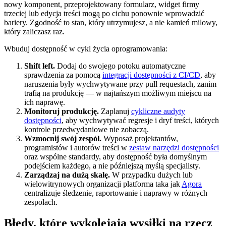
nowy komponent, przeprojektowany formularz, widget firmy
trzeciej lub edycja treści mogą po cichu ponownie wprowadzić
bariery. Zgodność to stan, który utrzymujesz, a nie kamień milowy,
który zaliczasz raz.
Wbuduj dostępność w cykl życia oprogramowania:
Shift left.
Dodaj do swojego potoku automatyczne
sprawdzenia za pomocą
integracji dostępności z CI/CD
, aby
naruszenia były wychwytywane przy pull requestach, zanim
trafią na produkcję — w najtańszym możliwym miejscu na
ich naprawę.
Monitoruj produkcję.
Zaplanuj
cykliczne audyty
dostępności
, aby wychwytywać regresje i dryf treści, których
kontrole przedwydaniowe nie zobaczą.
Wzmocnij swój zespół.
Wyposaż projektantów,
programistów i autorów treści w
zestaw narzędzi dostępności
oraz wspólne standardy, aby dostępność była domyślnym
podejściem każdego, a nie późniejszą myślą specjalisty.
Zarządzaj na dużą skalę.
W przypadku dużych lub
wielowitrynowych organizacji platforma taka jak
Agora
centralizuje śledzenie, raportowanie i naprawy w różnych
zespołach.
Błędy, które wykolejają wysiłki na rzecz