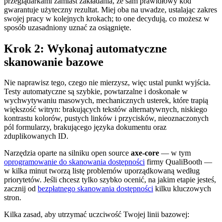
przeglądarkami zamiast zakładania, że sam prawidłowy kod
gwarantuje użyteczny rezultat. Miej oba na uwadze, ustalając zakres
swojej pracy w kolejnych krokach; to one decydują, co możesz w
sposób uzasadniony uznać za osiągnięte.
Krok 2: Wykonaj automatyczne
skanowanie bazowe
Nie naprawisz tego, czego nie mierzysz, więc ustal punkt wyjścia.
Testy automatyczne są szybkie, powtarzalne i doskonałe w
wychwytywaniu masowych, mechanicznych usterek, które trapią
większość witryn: brakujących tekstów alternatywnych, niskiego
kontrastu kolorów, pustych linków i przycisków, nieoznaczonych
pól formularzy, brakującego języka dokumentu oraz
zduplikowanych ID.
Narzędzia oparte na silniku open source
axe-core
— w tym
oprogramowanie do skanowania dostępności
firmy QualiBooth —
w kilka minut tworzą listę problemów uporządkowaną według
priorytetów. Jeśli chcesz tylko szybko ocenić, na jakim etapie jesteś,
zacznij od
bezpłatnego skanowania dostępności
kilku kluczowych
stron.
Kilka zasad, aby utrzymać uczciwość Twojej linii bazowej: