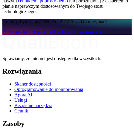
naszym
cennikiem
,
poproś o demo
lub porozmawiaj z ekspertem o
planie naprawczym dostosowanym do Twojego stosu
technologicznego.
Gotowy, by osiągnąć WCAG 2.2 AA — i to utrzymać?
Porozmawiaj z ekspertem
Bezpłatny skan dostępności
Sprawiamy, że internet jest dostępny dla wszystkich.
Rozwiązania
Skaner dostępności
Oprogramowanie do monitorowania
Agora AI
Usługi
Bezpłatne narzędzia
Cennik
Zasoby