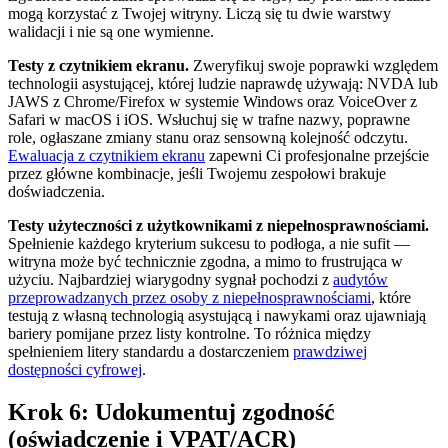
mogą korzystać z Twojej witryny. Liczą się tu dwie warstwy
walidacji i nie są one wymienne.
Testy z czytnikiem ekranu.
Zweryfikuj swoje poprawki względem
technologii asystującej, której ludzie naprawdę używają: NVDA lub
JAWS z Chrome/Firefox w systemie Windows oraz VoiceOver z
Safari w macOS i iOS. Wsłuchuj się w trafne nazwy, poprawne
role, ogłaszane zmiany stanu oraz sensowną kolejność odczytu.
Ewaluacja z czytnikiem ekranu
zapewni Ci profesjonalne przejście
przez główne kombinacje, jeśli Twojemu zespołowi brakuje
doświadczenia.
Testy użyteczności z użytkownikami z niepełnosprawnościami.
Spełnienie każdego kryterium sukcesu to podłoga, a nie sufit —
witryna może być technicznie zgodna, a mimo to frustrująca w
użyciu. Najbardziej wiarygodny sygnał pochodzi z
audytów
przeprowadzanych przez osoby z niepełnosprawnościami
, które
testują z własną technologią asystującą i nawykami oraz ujawniają
bariery pomijane przez listy kontrolne. To różnica między
spełnieniem litery standardu a dostarczeniem
prawdziwej
dostępności cyfrowej
.
Krok 6: Udokumentuj zgodność
(oświadczenie i VPAT/ACR)