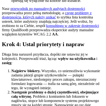
opierają się wyłącznie na kolorze lub kształcie.
Nasz
przewodnik po manualnych audytach dostępności
przeprowadza przez pełną metodologię, a
częste problemy z
dostępnością, których należy unikać
to szybka lista kontrolna
usterek, które audytorzy znajdują najczęściej. Jeśli wolisz, by
zrobiono to za Ciebie, zespół
konsultingu w zakresie dostępności
firmy QualiBooth przeprowadza eksperckie audyty manualne
względem kryteriów WCAG 2.2
AA
.
Krok 4: Ustal priorytety i napraw
Długa lista naruszeń przytłacza, dopóki nie ustawisz jej w
kolejności. Przeprowadź triaż, łącząc
wpływ na użytkownika
i
zasięg
:
Najpierw blokery.
Wszystko, co uniemożliwia wykonanie
zadania jakiejś grupie użytkowników — pułapki
klawiaturowe, niedostępny proces zakupu, nieoznaczony
formularz logowania — trafia na samą górę, niezależnie od
tego, ile wystąpień istnieje.
Następnie problemy o dużej częstotliwości, obejmujące
całą witrynę.
Problem z kontrastem lub fokusem w
nagłówku, stopce lub komponencie systemu projektowego
mnoży się na każdej stronie. Naprawienie go raz daje