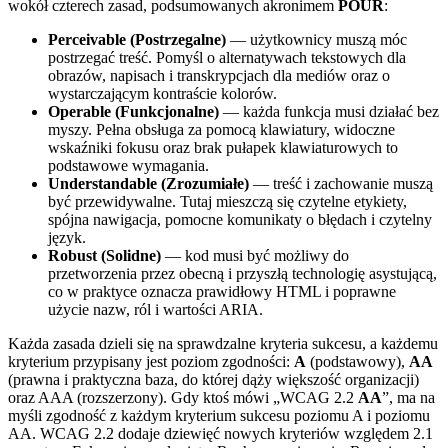
wokół czterech zasad, podsumowanych akronimem
POUR
:
Perceivable (Postrzegalne)
— użytkownicy muszą móc
postrzegać treść. Pomyśl o alternatywach tekstowych dla
obrazów, napisach i transkrypcjach dla mediów oraz o
wystarczającym kontraście kolorów.
Operable (Funkcjonalne)
— każda funkcja musi działać bez
myszy. Pełna obsługa za pomocą klawiatury, widoczne
wskaźniki fokusu oraz brak pułapek klawiaturowych to
podstawowe wymagania.
Understandable (Zrozumiałe)
— treść i zachowanie muszą
być przewidywalne. Tutaj mieszczą się czytelne etykiety,
spójna nawigacja, pomocne komunikaty o błędach i czytelny
język.
Robust (Solidne)
— kod musi być możliwy do
przetworzenia przez obecną i przyszłą technologię asystującą,
co w praktyce oznacza prawidłowy HTML i poprawne
użycie nazw, ról i wartości ARIA.
Każda zasada dzieli się na sprawdzalne kryteria sukcesu, a każdemu
kryterium przypisany jest poziom zgodności:
A
(podstawowy),
AA
(prawna i praktyczna baza, do której dąży większość organizacji)
oraz AAA (rozszerzony). Gdy ktoś mówi „WCAG 2.2
AA
”, ma na
myśli zgodność z każdym kryterium sukcesu poziomu A i poziomu
AA. WCAG 2.2 dodaje dziewięć nowych kryteriów względem 2.1