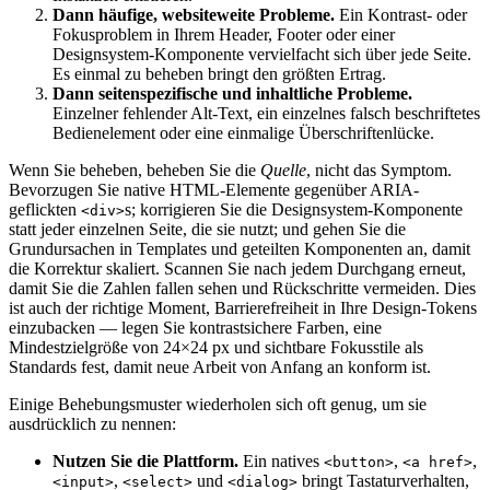
Dann häufige, websiteweite Probleme.
Ein Kontrast- oder
Fokusproblem in Ihrem Header, Footer oder einer
Designsystem-Komponente vervielfacht sich über jede Seite.
Es einmal zu beheben bringt den größten Ertrag.
Dann seitenspezifische und inhaltliche Probleme.
Einzelner fehlender Alt-Text, ein einzelnes falsch beschriftetes
Bedienelement oder eine einmalige Überschriftenlücke.
Wenn Sie beheben, beheben Sie die
Quelle
, nicht das Symptom.
Bevorzugen Sie native HTML-Elemente gegenüber ARIA-
geflickten
s; korrigieren Sie die Designsystem-Komponente
<div>
statt jeder einzelnen Seite, die sie nutzt; und gehen Sie die
Grundursachen in Templates und geteilten Komponenten an, damit
die Korrektur skaliert. Scannen Sie nach jedem Durchgang erneut,
damit Sie die Zahlen fallen sehen und Rückschritte vermeiden. Dies
ist auch der richtige Moment, Barrierefreiheit in Ihre Design-Tokens
einzubacken — legen Sie kontrastsichere Farben, eine
Mindestzielgröße von 24×24 px und sichtbare Fokusstile als
Standards fest, damit neue Arbeit von Anfang an konform ist.
Einige Behebungsmuster wiederholen sich oft genug, um sie
ausdrücklich zu nennen:
Nutzen Sie die Plattform.
Ein natives
,
,
<button>
<a href>
,
und
bringt Tastaturverhalten,
<input>
<select>
<dialog>