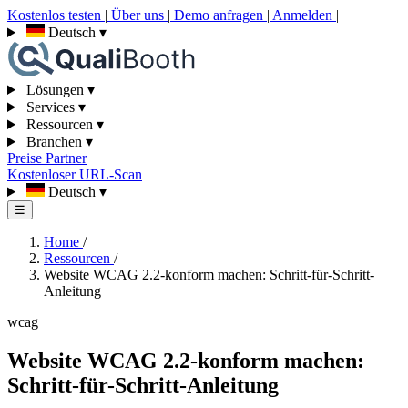
Kostenlos testen
|
Über uns
|
Demo anfragen
|
Anmelden
|
Deutsch
▾
Lösungen
▾
Services
▾
Ressourcen
▾
Branchen
▾
Preise
Partner
Kostenloser URL-Scan
Deutsch
▾
☰
Home
/
Ressourcen
/
Website WCAG 2.2-konform machen: Schritt-für-Schritt-
Anleitung
wcag
Website WCAG 2.2-konform machen:
Schritt-für-Schritt-Anleitung