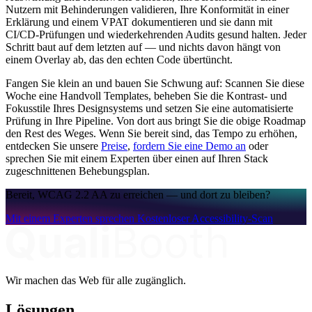
Nutzern mit Behinderungen validieren, Ihre Konformität in einer
Erklärung und einem VPAT dokumentieren und sie dann mit
CI/CD-Prüfungen und wiederkehrenden Audits gesund halten. Jeder
Schritt baut auf dem letzten auf — und nichts davon hängt von
einem Overlay ab, das den echten Code übertüncht.
Fangen Sie klein an und bauen Sie Schwung auf: Scannen Sie diese
Woche eine Handvoll Templates, beheben Sie die Kontrast- und
Fokusstile Ihres Designsystems und setzen Sie eine automatisierte
Prüfung in Ihre Pipeline. Von dort aus bringt Sie die obige Roadmap
den Rest des Weges. Wenn Sie bereit sind, das Tempo zu erhöhen,
entdecken Sie unsere
Preise
,
fordern Sie eine Demo an
oder
sprechen Sie mit einem Experten über einen auf Ihren Stack
zugeschnittenen Behebungsplan.
Bereit, WCAG 2.2 AA zu erreichen — und dort zu bleiben?
Mit einem Experten sprechen
Kostenloser Accessibility-Scan
Wir machen das Web für alle zugänglich.
Lösungen