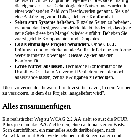
beheben nicht den zugrunde liegenden Code, stören häufig
die eigene assistive Technologie der Nutzer und wurden in
einer wachsenden Zahl von Beschwerden genannt. Sie sind
eine Abkürzung zum Risiko, nicht zur Konformität.
Seiten statt Systeme beheben.
Einzelne Seiten zu beheben,
während das Designsystem defekt bleibt, bedeutet, dass jede
neue Seite dieselben Mängel wieder einführt. Beheben Sie
zuerst geteilte Komponenten und Templates.
Es als einmaliges Projekt behandeln.
Ohne CI/CD-
Prüfungen und wiederkehrende Audits driftet eine konforme
Website innerhalb weniger Release-Zyklen aus der
Konformität.
Echte Nutzer auslassen.
Technische Konformität ohne
Usability-Tests kann Nutzer mit Behinderungen dennoch
außerstande lassen, zentrale Aufgaben zu erledigen.
Diese zu vermeiden bewahrt Ihre Investition davor, in dem Moment
zu versickern, in dem das Projekt „ausgeliefert wird”.
Alles zusammenfügen
Ein realistischer Weg zu WCAG 2.2
AA
sieht so aus: die POUR-
Prinzipien und das
AA
-Ziel lernen, einen automatisierten Basis-
Scan durchführen, ein manuelles Audit darüberlegen, nach
Auswirkung und Reichweite beheben, mit Screenreadern und