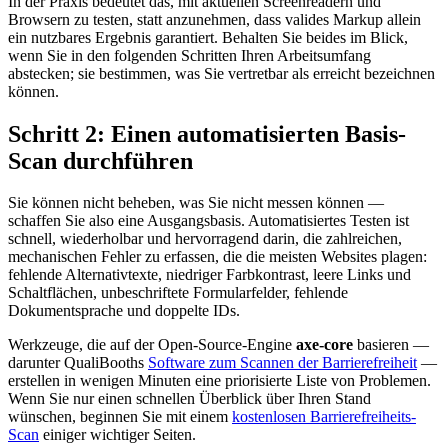
In der Praxis bedeutet das, mit aktuellen Screenreadern und
Browsern zu testen, statt anzunehmen, dass valides Markup allein
ein nutzbares Ergebnis garantiert. Behalten Sie beides im Blick,
wenn Sie in den folgenden Schritten Ihren Arbeitsumfang
abstecken; sie bestimmen, was Sie vertretbar als erreicht bezeichnen
können.
Schritt 2: Einen automatisierten Basis-
Scan durchführen
Sie können nicht beheben, was Sie nicht messen können —
schaffen Sie also eine Ausgangsbasis. Automatisiertes Testen ist
schnell, wiederholbar und hervorragend darin, die zahlreichen,
mechanischen Fehler zu erfassen, die die meisten Websites plagen:
fehlende Alternativtexte, niedriger Farbkontrast, leere Links und
Schaltflächen, unbeschriftete Formularfelder, fehlende
Dokumentsprache und doppelte IDs.
Werkzeuge, die auf der Open-Source-Engine
axe-core
basieren —
darunter QualiBooths
Software zum Scannen der Barrierefreiheit
—
erstellen in wenigen Minuten eine priorisierte Liste von Problemen.
Wenn Sie nur einen schnellen Überblick über Ihren Stand
wünschen, beginnen Sie mit einem
kostenlosen Barrierefreiheits-
Scan
einiger wichtiger Seiten.