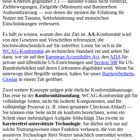
neue Kriterien gegenüber 2.1 — darunter Fokus nicht verdeckt,
Ziehbewegungen, Zielgröße (Minimum) und Barrierefreie
Authentifizierung — von denen die meisten die Erfahrung für
Nutzer mit Tastatur, Sehbehinderung und motorischen
Einschränkungen verbessern.
Es hilft zu wissen, warum dies das Ziel ist.
AA
-Konformität wird
von den Gesetzen und Vorschriften referenziert, die
höchstwahrscheinlich auf Sie zutreffen: Lesen Sie sich in die
WCAG-Konformität
als technischen Standard ein und sehen Sie
dann, wie sie auf den
European Accessibility Act
, den
ADA
für
private und öffentliche US-Einrichtungen und
Section 508
für US-
Bundesbehörden und deren Lieferanten abgebildet wird. Wenn Sie
unterwegs über Begriffe stolpern, halten Sie unser
Barrierefreiheits-
Glossar
in einem Tab geöffnet.
Zwei weitere Konzepte prägen jede ehrliche Konformitätsaussage.
Das erste ist der
Konformitätsumfang
: WCAG-Konformität gilt für
vollständige Seiten, nicht für isolierte Komponenten, und für
vollständige Prozesse (z. B. einen gesamten Checkout-Ablauf) —
Sie können eine Seite nicht als konform bezeichnen, wenn ein
Schritt einer mehrstufigen Aufgabe fehlschlägt. Das zweite ist
barrierefrei unterstützte Technologie
: Sie dürfen sich nur auf
solche Nutzungsweisen einer Funktion verlassen, die von der
assistiven Technologie Ihrer Nutzer tatsächlich unterstützt werden.