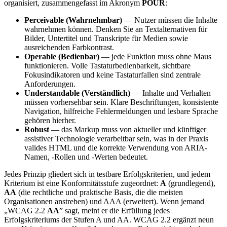
organisiert, zusammengefasst im Akronym
POUR
:
Perceivable (Wahrnehmbar)
— Nutzer müssen die Inhalte
wahrnehmen können. Denken Sie an Textalternativen für
Bilder, Untertitel und Transkripte für Medien sowie
ausreichenden Farbkontrast.
Operable (Bedienbar)
— jede Funktion muss ohne Maus
funktionieren. Volle Tastaturbedienbarkeit, sichtbare
Fokusindikatoren und keine Tastaturfallen sind zentrale
Anforderungen.
Understandable (Verständlich)
— Inhalte und Verhalten
müssen vorhersehbar sein. Klare Beschriftungen, konsistente
Navigation, hilfreiche Fehlermeldungen und lesbare Sprache
gehören hierher.
Robust
— das Markup muss von aktueller und künftiger
assistiver Technologie verarbeitbar sein, was in der Praxis
valides HTML und die korrekte Verwendung von ARIA-
Namen, -Rollen und -Werten bedeutet.
Jedes Prinzip gliedert sich in testbare Erfolgskriterien, und jedem
Kriterium ist eine Konformitätsstufe zugeordnet:
A
(grundlegend),
AA
(die rechtliche und praktische Basis, die die meisten
Organisationen anstreben) und AAA (erweitert). Wenn jemand
„WCAG 2.2
AA
” sagt, meint er die Erfüllung jedes
Erfolgskriteriums der Stufen A und AA. WCAG 2.2 ergänzt neun