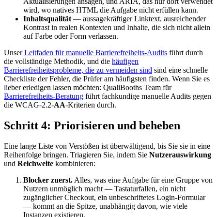
Aktualisierungen ansagen, und ARIA, das nur dort verwendet
wird, wo natives HTML die Aufgabe nicht erfüllen kann.
Inhaltsqualität
— aussagekräftiger Linktext, ausreichender
Kontrast in realen Kontexten und Inhalte, die sich nicht allein
auf Farbe oder Form verlassen.
Unser
Leitfaden für manuelle Barrierefreiheits-Audits
führt durch
die vollständige Methodik, und die
häufigen
Barrierefreiheitsprobleme, die zu vermeiden sind
sind eine schnelle
Checkliste der Fehler, die Prüfer am häufigsten finden. Wenn Sie es
lieber erledigen lassen möchten: QualiBooths Team für
Barrierefreiheits-Beratung
führt fachkundige manuelle Audits gegen
die WCAG-2.2-
AA
-Kriterien durch.
Schritt 4: Priorisieren und beheben
Eine lange Liste von Verstößen ist überwältigend, bis Sie sie in eine
Reihenfolge bringen. Triagieren Sie, indem Sie
Nutzerauswirkung
und
Reichweite
kombinieren:
Blocker zuerst.
Alles, was eine Aufgabe für eine Gruppe von
Nutzern unmöglich macht — Tastaturfallen, ein nicht
zugänglicher Checkout, ein unbeschriftetes Login-Formular
— kommt an die Spitze, unabhängig davon, wie viele
Instanzen existieren.