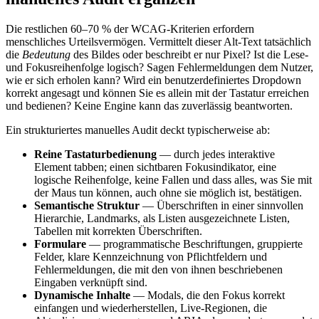
Die restlichen 60–70 % der WCAG-Kriterien erfordern
menschliches Urteilsvermögen. Vermittelt dieser Alt-Text tatsächlich
die
Bedeutung
des Bildes oder beschreibt er nur Pixel? Ist die Lese-
und Fokusreihenfolge logisch? Sagen Fehlermeldungen dem Nutzer,
wie er sich erholen kann? Wird ein benutzerdefiniertes Dropdown
korrekt angesagt und können Sie es allein mit der Tastatur erreichen
und bedienen? Keine Engine kann das zuverlässig beantworten.
Ein strukturiertes manuelles Audit deckt typischerweise ab:
Reine Tastaturbedienung
— durch jedes interaktive
Element tabben; einen sichtbaren Fokusindikator, eine
logische Reihenfolge, keine Fallen und dass alles, was Sie mit
der Maus tun können, auch ohne sie möglich ist, bestätigen.
Semantische Struktur
— Überschriften in einer sinnvollen
Hierarchie, Landmarks, als Listen ausgezeichnete Listen,
Tabellen mit korrekten Überschriften.
Formulare
— programmatische Beschriftungen, gruppierte
Felder, klare Kennzeichnung von Pflichtfeldern und
Fehlermeldungen, die mit den von ihnen beschriebenen
Eingaben verknüpft sind.
Dynamische Inhalte
— Modals, die den Fokus korrekt
einfangen und wiederherstellen, Live-Regionen, die