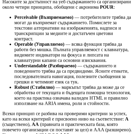
Насоките за достъпност на уеб съдържанието са организирани
около четири принципа, обобщени с акронима
POUR
:
Perceivable (Възприемаемо)
— потребителите трябва да
могат да възприемат съдържанието. Помислете за
текстови алтернативи на изображенията, надписи и
транскрипции за медиите и достатъчен цветови
контраст.
Operable (Управляемо)
— всяка функция трябва да
работи без мишка. Пълната управляемост с клавиатура,
видимите индикатори на фокуса и липсата на
клавиатурни капани са основни изисквания.
Understandable (Разбираемо)
— съдържанието и
поведението трябва да са предвидими. Ясните етикети,
последователната навигация, полезните съобщения за
грешки и четимият език са тук.
Robust (Стабилно)
— маркъпът трябва да може да се
обработва от текущата и бъдещата помощна технология,
което на практика означава валиден HTML и правилно
използване на ARIA имена, роли и стойности.
Всеки принцип се разбива на проверими критерии за успех,
като на всеки критерий е присвоено ниво на съответствие:
A
(съществено),
AA
(правната и практическата база, която
повечето организации си поставят за цел) и AAA (разширено).