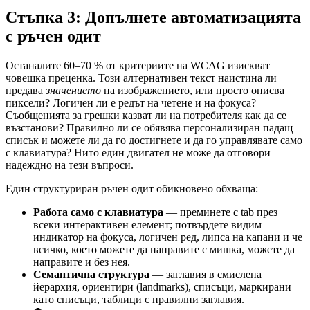
Стъпка 3: Допълнете автоматизацията
с ръчен одит
Останалите 60–70 % от критериите на WCAG изискват
човешка преценка. Този алтернативен текст наистина ли
предава
значението
на изображението, или просто описва
пиксели? Логичен ли е редът на четене и на фокуса?
Съобщенията за грешки казват ли на потребителя как да се
възстанови? Правилно ли се обявява персонализиран падащ
списък и можете ли да го достигнете и да го управлявате само
с клавиатура? Нито един двигател не може да отговори
надеждно на тези въпроси.
Един структуриран ръчен одит обикновено обхваща:
Работа само с клавиатура
— преминете с tab през
всеки интерактивен елемент; потвърдете видим
индикатор на фокуса, логичен ред, липса на капани и че
всичко, което можете да направите с мишка, можете да
направите и без нея.
Семантична структура
— заглавия в смислена
йерархия, ориентири (landmarks), списъци, маркирани
като списъци, таблици с правилни заглавия.