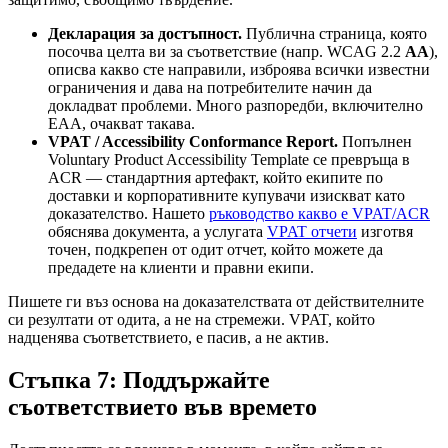
Декларация за достъпност.
Публична страница, която
посочва целта ви за съответствие (напр. WCAG 2.2
AA
),
описва какво сте направили, изброява всички известни
ограничения и дава на потребителите начин да
докладват проблеми. Много разпоредби, включително
EAA, очакват такава.
VPAT / Accessibility Conformance Report.
Попълнен
Voluntary Product Accessibility Template се превръща в
ACR — стандартния артефакт, който екипите по
доставки и корпоративните купувачи изискват като
доказателство. Нашето
ръководство какво е VPAT/ACR
обяснява документа, а услугата
VPAT отчети
изготвя
точен, подкрепен от одит отчет, който можете да
предадете на клиенти и правни екипи.
Пишете ги въз основа на доказателствата от действителните
си резултати от одита, а не на стремежи. VPAT, който
надценява съответствието, е пасив, а не актив.
Стъпка 7: Поддържайте
съответствието във времето