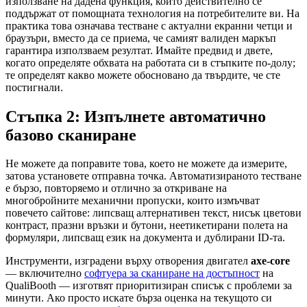
използване на дадена функция, които действително се
поддържат от помощната технология на потребителите ви. На
практика това означава тестване с актуални екранни четци и
браузъри, вместо да се приема, че самият валиден маркъп
гарантира използваем резултат. Имайте предвид и двете,
когато определяте обхвата на работата си в стъпките по-долу;
те определят какво можете обосновано да твърдите, че сте
постигнали.
Стъпка 2: Изпълнете автоматично
базово сканиране
Не можете да поправите това, което не можете да измерите,
затова установете отправна точка. Автоматизираното тестване
е бързо, повторяемо и отлично за откриване на
многобройните механични пропуски, които измъчват
повечето сайтове: липсващ алтернативен текст, нисък цветови
контраст, празни връзки и бутони, неетикетирани полета на
формуляри, липсващ език на документа и дублирани ID-та.
Инструменти, изградени върху отворения двигател
axe-core
— включително
софтуера за сканиране на достъпност
на
QualiBooth — изготвят приоритизиран списък с проблеми за
минути. Ако просто искате бърза оценка на текущото си