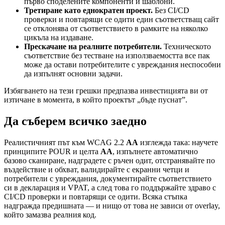
първо споделените компоненти и шаблони.
Третиране като еднократен проект.
Без CI/CD
проверки и повтарящи се одити един съответстващ сайт
се отклонява от съответствието в рамките на няколко
цикъла на издаване.
Прескачане на реалните потребители.
Техническото
съответствие без тестване на използваемостта все пак
може да остави потребителите с увреждания неспособни
да изпълнят основни задачи.
Избягването на тези грешки предпазва инвестицията ви от
изтичане в момента, в който проектът „бъде пуснат”.
Да съберем всичко заедно
Реалистичният път към WCAG 2.2
AA
изглежда така: научете
принципите POUR и целта
AA
, изпълнете автоматично
базово сканиране, надградете с ръчен одит, отстранявайте по
въздействие и обхват, валидирайте с екранни четци и
потребители с увреждания, документирайте съответствието
си в декларация и VPAT, а след това го поддържайте здраво с
CI/CD проверки и повтарящи се одити. Всяка стъпка
надгражда предишната — и нищо от това не зависи от overlay,
който замазва реалния код.