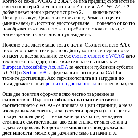
Когато се каже „WCAG 2.2
AA
”, се има предвид съответствие
с всеки критерий за успех от ниво A и ниво AA. WCAG 2.2
добавя девет нови критерия спрямо 2.1 — включително
Незакрит фокус, Движения с плъзгане, Размер на целта
(минимален) и Достъпно удостоверяване — повечето от които
подобряват изживяването за потребители с клавиатура, с
ниско зрение и с двигателни увреждания.
Полезно е да знаете защо това е целта. Съответствието
AA
е
посочено в законите и разпоредбите, които най-вероятно се
отнасят за вас: запознайте се със
съответствието с WCAG
като
технически стандарт, после вижте как се съотнася към
European Accessibility Act
,
ADA
за частни и публични субекти
в САЩ и
Section 508
за федералните агенции на САЩ и
техните доставчици. Ако терминологията ви затрудни по
пътя, дръжте нашия
речник на достъпността
отворен в раздел.
Още две понятия оформят всяко честно твърдение за
съответствие. Първото е
обхватът на съответствието
:
съответствието с WCAG се прилага за цели страници, а не за
изолирани компоненти, и за цялостни процеси (напр. целия
процес на плащане) — не можете да твърдите, че дадена
страница е съответстваща, ако една стъпка от многоетапна
задача се проваля. Второто е
технология с поддръжка на
достъпността
: можете да разчитате само на начини за