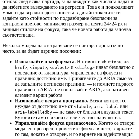
отново след всяка партида, за да виждате как числата падат и
да избегнете въвеждането на регресии. Това е и подходящият
момент да вградите достъпността в дизайн токените си —
задайте като стойности по подразбиране безопасни за
контраста цветове, минимален размер на целта 24×24 px и
видими стилове на фокуса, така че новата работа да започва
съответстваща.
Няколко модела на отстраняване се повтарят достатъчно
често, за да бъдат изрично посочени:
Използвайте платформата.
Нативните
,
<button>
<a
,
,
и
идват безплатно с
href>
<input>
<select>
<dialog>
поведение от клавиатура, управление на фокуса и
правилно достъпно име. Прибягвайте до ARIA само за
да запълните истински празнини — и помнете първото
правило на ARIA: не използвайте ARIA, ако нативен
елемент върши работа.
Назовавайте нещата програмно.
Всеки контрол се
нуждае от достъпно име от
,
или
<label>
aria-label
— не само от близкия визуален текст.
aria-labelledby
Бутоните само с икона са най-честият нарушител.
Управлявайте фокуса целенасочено.
Когато се отвори
модален прозорец, преместете фокуса в него, задръжте
го там, докато е отворен, и го върнете на задействащия