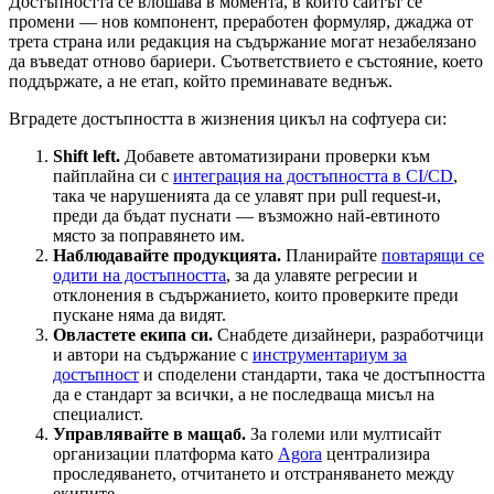
Достъпността се влошава в момента, в който сайтът се
промени — нов компонент, преработен формуляр, джаджа от
трета страна или редакция на съдържание могат незабелязано
да въведат отново бариери. Съответствието е състояние, което
поддържате, а не етап, който преминавате веднъж.
Вградете достъпността в жизнения цикъл на софтуера си:
Shift left.
Добавете автоматизирани проверки към
пайплайна си с
интеграция на достъпността в CI/CD
,
така че нарушенията да се улавят при pull request-и,
преди да бъдат пуснати — възможно най-евтиното
място за поправянето им.
Наблюдавайте продукцията.
Планирайте
повтарящи се
одити на достъпността
, за да улавяте регресии и
отклонения в съдържанието, които проверките преди
пускане няма да видят.
Овластете екипа си.
Снабдете дизайнери, разработчици
и автори на съдържание с
инструментариум за
достъпност
и споделени стандарти, така че достъпността
да е стандарт за всички, а не последваща мисъл на
специалист.
Управлявайте в мащаб.
За големи или мултисайт
организации платформа като
Agora
централизира
проследяването, отчитането и отстраняването между
екипите.