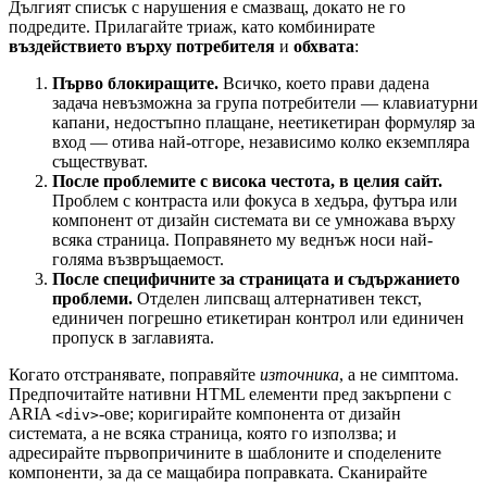
Дългият списък с нарушения е смазващ, докато не го
подредите. Прилагайте триаж, като комбинирате
въздействието върху потребителя
и
обхвата
:
Първо блокиращите.
Всичко, което прави дадена
задача невъзможна за група потребители — клавиатурни
капани, недостъпно плащане, неетикетиран формуляр за
вход — отива най-отгоре, независимо колко екземпляра
съществуват.
После проблемите с висока честота, в целия сайт.
Проблем с контраста или фокуса в хедъра, футъра или
компонент от дизайн системата ви се умножава върху
всяка страница. Поправянето му веднъж носи най-
голяма възвръщаемост.
После специфичните за страницата и съдържанието
проблеми.
Отделен липсващ алтернативен текст,
единичен погрешно етикетиран контрол или единичен
пропуск в заглавията.
Когато отстранявате, поправяйте
източника
, а не симптома.
Предпочитайте нативни HTML елементи пред закърпени с
ARIA
-ове; коригирайте компонента от дизайн
<div>
системата, а не всяка страница, която го използва; и
адресирайте първопричините в шаблоните и споделените
компоненти, за да се мащабира поправката. Сканирайте