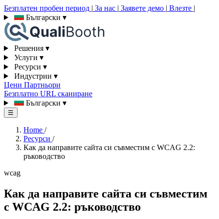
Безплатен пробен период
|
За нас
|
Заявете демо
|
Влезте
|
Български
▾
Решения
▾
Услуги
▾
Ресурси
▾
Индустрии
▾
Цени
Партньори
Безплатно URL сканиране
Български
▾
☰
Home
/
Ресурси
/
Как да направите сайта си съвместим с WCAG 2.2:
ръководство
wcag
Как да направите сайта си съвместим
с WCAG 2.2: ръководство