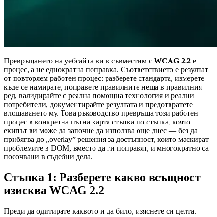
Превръщането на уебсайта ви в съвместим с
WCAG 2.2
е
процес, а не еднократна поправка. Съответствието е резултат
от повторяем работен процес: разберете стандарта, измерете
къде се намирате, поправете правилните неща в правилния
ред, валидирайте с реална помощна технология и реални
потребители, документирайте резултата и предотвратете
влошаването му. Това ръководство превръща този работен
процес в конкретна пътна карта стъпка по стъпка, която
екипът ви може да започне да използва още днес — без да
прибягва до „overlay” решения за достъпност, които маскират
проблемите в DOM, вместо да ги поправят, и многократно са
посочвани в съдебни дела.
Стъпка 1: Разберете какво всъщност
изисква WCAG 2.2
Преди да одитирате каквото и да било, изяснете си целта.