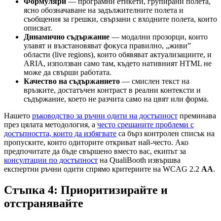
Формуляри
— програмни етикети, групирани полета,
ясно обозначаване на задължителните полета и
съобщения за грешки, свързани с входните полета, които
описват.
Динамично съдържание
— модални прозорци, които
улавят и възстановяват фокуса правилно, „живи”
области (live regions), които обявяват актуализациите, и
ARIA, използван само там, където нативният HTML не
може да свърши работата.
Качество на съдържанието
— смислен текст на
връзките, достатъчен контраст в реални контексти и
съдържание, което не разчита само на цвят или форма.
Нашето
ръководство за ръчни одити на достъпност
преминава
през цялата методология, а
често срещаните проблеми с
достъпността, които да избягвате
са бърз контролен списък на
пропуските, които одиторите откриват най-често. Ако
предпочитате да бъде свършено вместо вас, екипът за
консултации по достъпност
на QualiBooth извършва
експертни ръчни одити спрямо критериите на WCAG 2.2
AA
.
Стъпка 4: Приоритизирайте и
отстранявайте