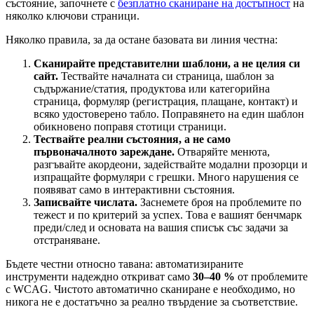
състояние, започнете с
безплатно сканиране на достъпност
на
няколко ключови страници.
Няколко правила, за да остане базовата ви линия честна:
Сканирайте представителни шаблони, а не целия си
сайт.
Тествайте началната си страница, шаблон за
съдържание/статия, продуктова или категорийна
страница, формуляр (регистрация, плащане, контакт) и
всяко удостоверено табло. Поправянето на един шаблон
обикновено поправя стотици страници.
Тествайте реални състояния, а не само
първоначалното зареждане.
Отваряйте менюта,
разгъвайте акордеони, задействайте модални прозорци и
изпращайте формуляри с грешки. Много нарушения се
появяват само в интерактивни състояния.
Записвайте числата.
Заснемете броя на проблемите по
тежест и по критерий за успех. Това е вашият бенчмарк
преди/след и основата на вашия списък със задачи за
отстраняване.
Бъдете честни относно тавана: автоматизираните
инструменти надеждно откриват само
30–40 %
от проблемите
с WCAG. Чистото автоматично сканиране е необходимо, но
никога не е достатъчно за реално твърдение за съответствие.