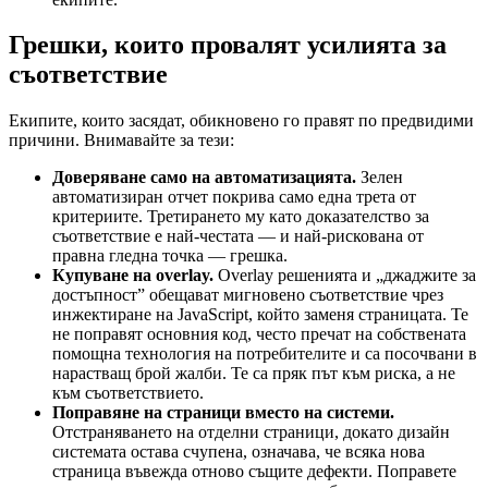
Грешки, които провалят усилията за
съответствие
Екипите, които засядат, обикновено го правят по предвидими
причини. Внимавайте за тези:
Доверяване само на автоматизацията.
Зелен
автоматизиран отчет покрива само една трета от
критериите. Третирането му като доказателство за
съответствие е най-честата — и най-рискована от
правна гледна точка — грешка.
Купуване на overlay.
Overlay решенията и „джаджите за
достъпност” обещават мигновено съответствие чрез
инжектиране на JavaScript, който заменя страницата. Те
не поправят основния код, често пречат на собствената
помощна технология на потребителите и са посочвани в
нарастващ брой жалби. Те са пряк път към риска, а не
към съответствието.
Поправяне на страници вместо на системи.
Отстраняването на отделни страници, докато дизайн
системата остава счупена, означава, че всяка нова
страница въвежда отново същите дефекти. Поправете