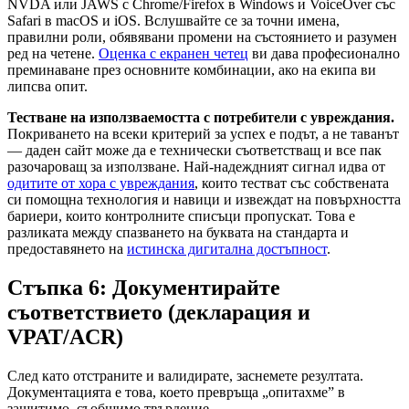
NVDA или JAWS с Chrome/Firefox в Windows и VoiceOver със
Safari в macOS и iOS. Вслушвайте се за точни имена,
правилни роли, обявявани промени на състоянието и разумен
ред на четене.
Оценка с екранен четец
ви дава професионално
преминаване през основните комбинации, ако на екипа ви
липсва опит.
Тестване на използваемостта с потребители с увреждания.
Покриването на всеки критерий за успех е подът, а не таванът
— даден сайт може да е технически съответстващ и все пак
разочароващ за използване. Най-надеждният сигнал идва от
одитите от хора с увреждания
, които тестват със собствената
си помощна технология и навици и извеждат на повърхността
бариери, които контролните списъци пропускат. Това е
разликата между спазването на буквата на стандарта и
предоставянето на
истинска дигитална достъпност
.
Стъпка 6: Документирайте
съответствието (декларация и
VPAT/ACR)
След като отстраните и валидирате, заснемете резултата.
Документацията е това, което превръща „опитахме” в
защитимо, съобщимо твърдение.