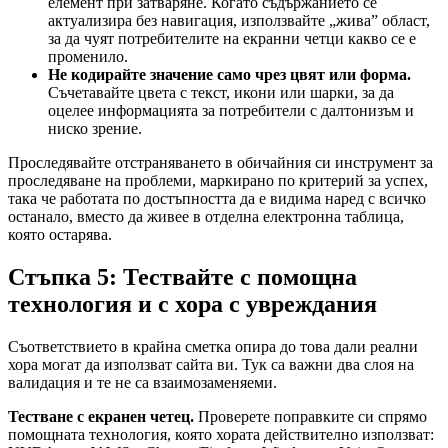
елемент при затваряне. Когато съдържанието се
актуализира без навигация, използвайте „жива” област,
за да чуят потребителите на екранни четци какво се е
променило.
Не кодирайте значение само чрез цвят или форма.
Съчетавайте цвета с текст, икони или шарки, за да
оцелее информацията за потребители с далтонизъм и
ниско зрение.
Проследявайте отстраняването в обичайния си инструмент за
проследяване на проблеми, маркирано по критерий за успех,
така че работата по достъпността да е видима наред с всичко
останало, вместо да живее в отделна електронна таблица,
която остарява.
Стъпка 5: Тествайте с помощна
технология и с хора с увреждания
Съответствието в крайна сметка опира до това дали реални
хора могат да използват сайта ви. Тук са важни два слоя на
валидация и те не са взаимозаменяеми.
Тестване с екранен четец.
Проверете поправките си спрямо
помощната технология, която хората действително използват: