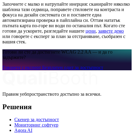
Започнете с малко и натрупайте инерция: сканирайте няколко
шаблона тази седмица, поправете стиловете на контраста и
фокуса на дизайн системата си и поставете една
автоматизирана проверка в пайплайна си. Оттам нататък
пътната карта по-горе ви води по останалия път. Когато сте
готови да ускорите, разгледайте нашите
цени
,
заявете демо
или говорете с експерт за план за отстраняване, съобразен с
вашия стек.
Готови ли сте да достигнете WCAG 2.2 AA — и да го
задържите?
Говорете с експерт
Безплатен одит за достъпност
Правим уебпространството достъпно за всички.
Решения
Скенер за достъпност
Мониторинг софтуер
Agora AI