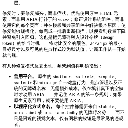
层。
修复时，要修复
源头
，而非症状。优先使用原生 HTML 元
素，而非用 ARIA 打补丁的
；修正设计系统组件，而非
<div>
使用它的每个页面；并在模板和共享组件中解决根本原因，使
修复能够规模化。每完成一批后重新扫描，以便看到数量下降
并避免引入回归。这也是把无障碍融入设计令牌（design
token）的恰当时机——将对比安全的颜色、24×24 px 的最小
目标尺寸以及可见的焦点样式设为默认值，让新工作从一开始
就合规。
有几种修复模式反复出现，频繁到值得明确指出：
善用平台。
原生的
、
、
、
<button>
<a href>
<input>
和
自带键盘行为、焦点管理以及正
<select>
<dialog>
确的无障碍名称，无需额外成本。仅在填补真正的空缺
时才动用 ARIA——并记住 ARIA 的第一条规则：如果
原生元素可用，就不要使用 ARIA。
以程序化方式命名。
每个控件都需要来自
、
<label>
或
的无障碍名称——而不
aria-label
aria-labelledby
只是附近的视觉文本。仅有图标的按钮是最常见的违规
者。