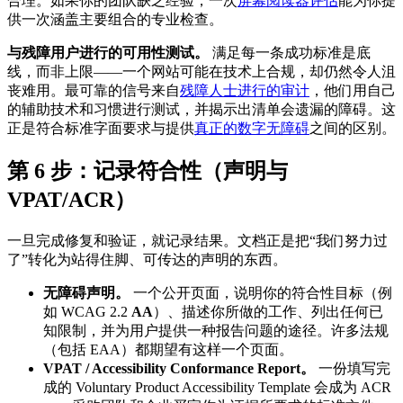
合理。如果你的团队缺乏经验，一次
屏幕阅读器评估
能为你提
供一次涵盖主要组合的专业检查。
与残障用户进行的可用性测试。
满足每一条成功标准是底
线，而非上限——一个网站可能在技术上合规，却仍然令人沮
丧难用。最可靠的信号来自
残障人士进行的审计
，他们用自己
的辅助技术和习惯进行测试，并揭示出清单会遗漏的障碍。这
正是符合标准字面要求与提供
真正的数字无障碍
之间的区别。
第 6 步：记录符合性（声明与
VPAT/ACR）
一旦完成修复和验证，就记录结果。文档正是把“我们努力过
了”转化为站得住脚、可传达的声明的东西。
无障碍声明。
一个公开页面，说明你的符合性目标（例
如 WCAG 2.2
AA
）、描述你所做的工作、列出任何已
知限制，并为用户提供一种报告问题的途径。许多法规
（包括 EAA）都期望有这样一个页面。
VPAT / Accessibility Conformance Report。
一份填写完
成的 Voluntary Product Accessibility Template 会成为 ACR