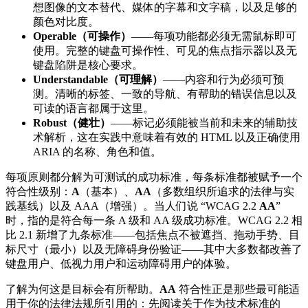
想图像的文本替代、媒体的字幕和文字稿，以及足够的
颜色对比度。
Operable（可操作）
——每项功能都必须无需鼠标即可
使用。完整的键盘可操作性、可见的焦点指示器以及无
键盘陷阱是核心要求。
Understandable（可理解）
——内容和行为必须可预
测。清晰的标签、一致的导航、有帮助的错误信息以及
可读的语言都属于这里。
Robust（健壮）
——标记必须能被当前和未来的辅助技
术解析，这在实践中意味着有效的 HTML 以及正确使用
ARIA 的名称、角色和值。
每项原则都分解为可测试的成功标准，每条标准都被赋予一个
符合性级别：
A
（基本）、
AA
（多数组织所追求的法律与实
践基线）以及 AAA（增强）。当人们说 “WCAG 2.2
AA
”
时，指的是符合每一条 A 级和 AA 级成功标准。WCAG 2.2 相
比 2.1 新增了九条标准——包括焦点不被遮挡、拖动手势、目
标尺寸（最小）以及无障碍身份验证——其中大多数都改善了
键盘用户、低视力用户和运动障碍用户的体验。
了解为何这是目标会有所帮助。
AA
符合性正是那些最可能适
用于你的法律法规所引用的：先阅读关于作为技术标准的