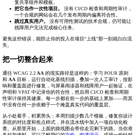
复共享组件和模板。
把它当作一次性项目。
没有 CI/CD 检查和周期性审计，
一个合规的网站会在几个发布周期内偏离符合性。
跳过真实用户。
没有可用性测试的技术合规，仍可能让
残障用户无法完成核心任务。
避免这些错误，能防止你的投入在项目“上线”那一刻就白白流
失。
把一切整合起来
通往 WCAG 2.2
AA
的现实路径是这样的：学习 POUR 原则
和
AA
目标，运行自动化基线扫描，叠加一次人工审计，按影
响和覆盖面进行修复，与屏幕阅读器和残障用户一起验证，在
声明和 VPAT 中记录你的符合性，然后用 CI/CD 检查和周期
性审计保持其健康。每一步都在前一步的基础上累加——而其
中没有任何一步依赖于一个掩盖真实代码的覆盖层。
从小处着手，积累势头：本周扫描少数几个模板，修复你设计
系统的对比度和焦点样式，并在流水线中加入一项自动化检
查。从那里开始，上面的路线图会带你走完剩下的路。当你准
备好加速时，可以了解我们的
定价
、
申请演示
，或就一份针对