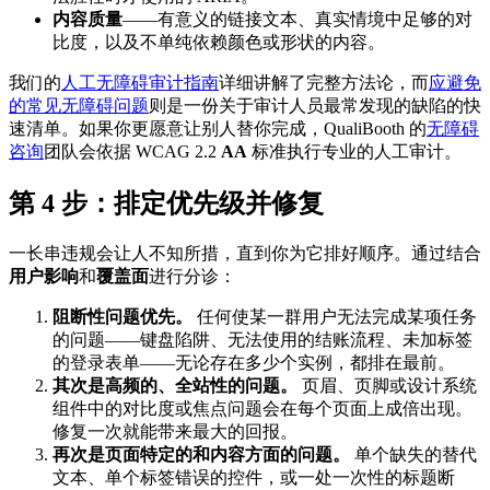
内容质量
——有意义的链接文本、真实情境中足够的对
比度，以及不单纯依赖颜色或形状的内容。
我们的
人工无障碍审计指南
详细讲解了完整方法论，而
应避免
的常见无障碍问题
则是一份关于审计人员最常发现的缺陷的快
速清单。如果你更愿意让别人替你完成，QualiBooth 的
无障碍
咨询
团队会依据 WCAG 2.2
AA
标准执行专业的人工审计。
第 4 步：排定优先级并修复
一长串违规会让人不知所措，直到你为它排好顺序。通过结合
用户影响
和
覆盖面
进行分诊：
阻断性问题优先。
任何使某一群用户无法完成某项任务
的问题——键盘陷阱、无法使用的结账流程、未加标签
的登录表单——无论存在多少个实例，都排在最前。
其次是高频的、全站性的问题。
页眉、页脚或设计系统
组件中的对比度或焦点问题会在每个页面上成倍出现。
修复一次就能带来最大的回报。
再次是页面特定的和内容方面的问题。
单个缺失的替代
文本、单个标签错误的控件，或一处一次性的标题断