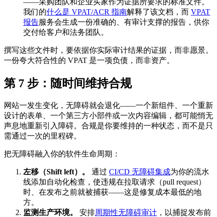
——采购团队和企业买家作为证据所要求的标准文件。
我们的
什么是 VPAT/ACR 指南
解释了该文档，而
VPAT
报告
服务会生成一份准确的、有审计支撑的报告，供你
交付给客户和法务团队。
撰写这些文件时，要依据你实际审计结果的证据，而非愿景。
一份夸大符合性的 VPAT 是一项负债，而非资产。
第 7 步：随时间维持合规
网站一发生变化，无障碍就会退化——一个新组件、一个重新
设计的表单、一个第三方小部件或一次内容编辑，都可能悄无
声息地重新引入障碍。合规是你要维持的一种状态，而不是只
需通过一次的里程碑。
把无障碍融入你的软件生命周期：
左移（Shift left）。
通过
CI/CD 无障碍集成
为你的流水
线添加自动化检查，使违规在拉取请求（pull request）
时、在发布之前就被捕获——这是修复成本最低的地
方。
监测生产环境。
安排
周期性无障碍审计
，以捕捉发布前