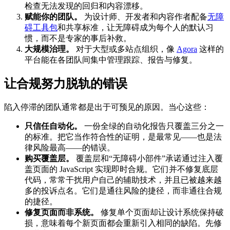
检查无法发现的回归和内容漂移。
赋能你的团队。
为设计师、开发者和内容作者配备
无障
碍工具包
和共享标准，让无障碍成为每个人的默认习
惯，而不是专家的事后补救。
大规模治理。
对于大型或多站点组织，像
Agora
这样的
平台能在各团队间集中管理跟踪、报告与修复。
让合规努力脱轨的错误
陷入停滞的团队通常都是出于可预见的原因。当心这些：
只信任自动化。
一份全绿的自动化报告只覆盖三分之一
的标准。把它当作符合性的证明，是最常见——也是法
律风险最高——的错误。
购买覆盖层。
覆盖层和“无障碍小部件”承诺通过注入覆
盖页面的 JavaScript 实现即时合规。它们并不修复底层
代码，常常干扰用户自己的辅助技术，并且已被越来越
多的投诉点名。它们是通往风险的捷径，而非通往合规
的捷径。
修复页面而非系统。
修复单个页面却让设计系统保持破
损，意味着每个新页面都会重新引入相同的缺陷。先修