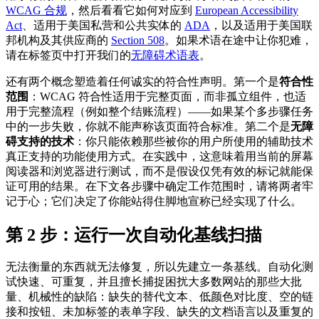
WCAG 合规
，然后看看它如何对应到
European Accessibility
Act
、适用于美国私营和公共实体的
ADA
，以及适用于美国联
邦机构及其供应商的
Section 508
。如果术语在途中让你犯难，
请在标签页中打开我们的
无障碍术语表
。
还有两个概念塑造着任何诚实的符合性声明。第一个是
符合性
范围
：WCAG 符合性适用于完整页面，而非孤立组件，也适
用于完整流程（例如整个结账流程）——如果某个多步骤任务
中的一步失败，你就不能声称该页面符合标准。第二个是
无障
碍支持的技术
：你只能依赖那些被你的用户所使用的辅助技术
真正支持的功能使用方式。在实践中，这意味着用当前的屏幕
阅读器和浏览器进行测试，而不是假设仅凭有效的标记就能保
证可用的结果。在下文各步骤中确定工作范围时，请将两者牢
记于心；它们决定了你能站得住脚地宣称已经实现了什么。
第 2 步：运行一次自动化基线扫描
无法衡量的东西就无法修复，所以先建立一条基线。自动化测
试快速、可重复，并且擅长捕捉困扰大多数网站的那些大批
量、机械性的缺陷：缺失的替代文本、低颜色对比度、空的链
接和按钮、未加标签的表单字段、缺失的文档语言以及重复的