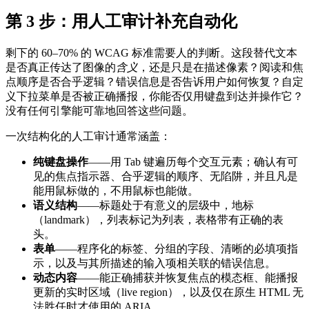
第 3 步：用人工审计补充自动化
剩下的 60–70% 的 WCAG 标准需要人的判断。这段替代文本
是否真正传达了图像的
含义
，还是只是在描述像素？阅读和焦
点顺序是否合乎逻辑？错误信息是否告诉用户如何恢复？自定
义下拉菜单是否被正确播报，你能否仅用键盘到达并操作它？
没有任何引擎能可靠地回答这些问题。
一次结构化的人工审计通常涵盖：
纯键盘操作
——用 Tab 键遍历每个交互元素；确认有可
见的焦点指示器、合乎逻辑的顺序、无陷阱，并且凡是
能用鼠标做的，不用鼠标也能做。
语义结构
——标题处于有意义的层级中，地标
（landmark），列表标记为列表，表格带有正确的表
头。
表单
——程序化的标签、分组的字段、清晰的必填项指
示，以及与其所描述的输入项相关联的错误信息。
动态内容
——能正确捕获并恢复焦点的模态框、能播报
更新的实时区域（live region），以及仅在原生 HTML 无
法胜任时才使用的 ARIA。