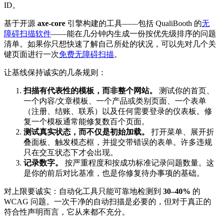
ID。
基于开源
axe-core
引擎构建的工具——包括 QualiBooth 的
无
障碍扫描软件
——能在几分钟内生成一份按优先级排序的问题
清单。如果你只想快速了解自己所处的状况，可以先对几个关
键页面进行一次
免费无障碍扫描
。
让基线保持诚实的几条规则：
扫描有代表性的模板，而非整个网站。
测试你的首页、
一个内容/文章模板、一个产品或类别页面、一个表单
（注册、结账、联系）以及任何需要登录的仪表板。修
复一个模板通常能修复数百个页面。
测试真实状态，而不仅是初始加载。
打开菜单、展开折
叠面板、触发模态框，并提交带错误的表单。许多违规
只在交互状态下才会出现。
记录数字。
按严重程度和按成功标准记录问题数量。这
是你的前后对比基准，也是你修复待办事项的基础。
对上限要诚实：自动化工具只能可靠地检测到
30–40%
的
WCAG 问题。一次干净的自动扫描是必要的，但对于真正的
符合性声明而言，它从来都不充分。