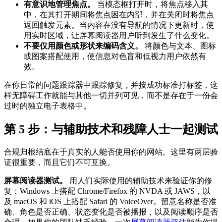
有意识地管理焦点。
当模态框打开时，将焦点移入其
中，在其打开期间将焦点困在内部，并在关闭时将焦点
返回触发元素。当内容在没有导航的情况下更新时，使
用实时区域，让屏幕阅读器用户听到发生了什么变化。
不要仅用颜色或形状来编码含义。
将颜色与文本、图标
或图案搭配使用，使信息对色盲和低视力用户依然有
效。
在你日常的问题跟踪器中跟踪修复，并按成功标准打标签，这
样无障碍工作就能与其他一切并列可见，而不是存在于一份会
过时的独立电子表格中。
第 5 步：与辅助技术和残障人士一起测试
合规归根结底在于真实的人能否使用你的网站。这里有两层验
证很重要，而且它们不可互换。
屏幕阅读器测试。
用人们实际使用的辅助技术来验证你的修
复：Windows 上搭配 Chrome/Firefox 的 NVDA 或 JAWS，以
及 macOS 和 iOS 上搭配 Safari 的 VoiceOver。留意名称是否准
确、角色是否正确、状态变化是否被播报，以及阅读顺序是否