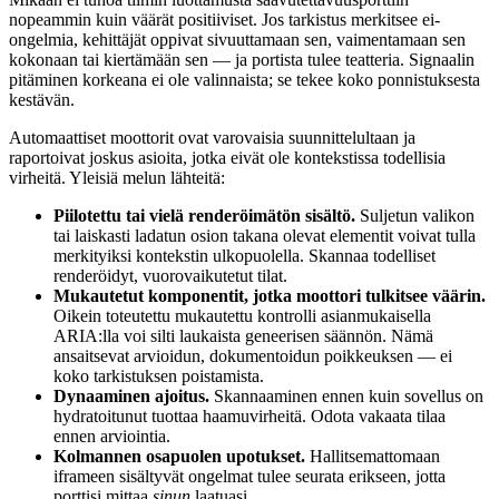
nopeammin kuin väärät positiiviset. Jos tarkistus merkitsee ei-
ongelmia, kehittäjät oppivat sivuuttamaan sen, vaimentamaan sen
kokonaan tai kiertämään sen — ja portista tulee teatteria. Signaalin
pitäminen korkeana ei ole valinnaista; se tekee koko ponnistuksesta
kestävän.
Automaattiset moottorit ovat varovaisia suunnittelultaan ja
raportoivat joskus asioita, jotka eivät ole kontekstissa todellisia
virheitä. Yleisiä melun lähteitä:
Piilotettu tai vielä renderöimätön sisältö.
Suljetun valikon
tai laiskasti ladatun osion takana olevat elementit voivat tulla
merkityiksi kontekstin ulkopuolella. Skannaa todelliset
renderöidyt, vuorovaikutetut tilat.
Mukautetut komponentit, jotka moottori tulkitsee väärin.
Oikein toteutettu mukautettu kontrolli asianmukaisella
ARIA:lla voi silti laukaista geneerisen säännön. Nämä
ansaitsevat arvioidun, dokumentoidun poikkeuksen — ei
koko tarkistuksen poistamista.
Dynaaminen ajoitus.
Skannaaminen ennen kuin sovellus on
hydratoitunut tuottaa haamuvirheitä. Odota vakaata tilaa
ennen arviointia.
Kolmannen osapuolen upotukset.
Hallitsemattomaan
iframeen sisältyvät ongelmat tulee seurata erikseen, jotta
porttisi mittaa
sinun
laatuasi.