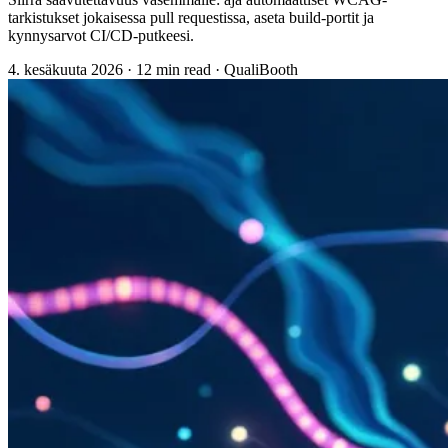
tarkistukset jokaisessa pull requestissa, aseta build-portit ja
kynnysarvot CI/CD-putkeesi.
4. kesäkuuta 2026
·
12 min read
·
QualiBooth