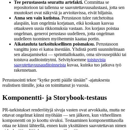
Tee perustasosta seurattu artefakti.
Committaa se
repositorioon tai tallenna se saavutettavuusalustaasi, jotta sen
muutokset ovat näkyviä ja arvioitavissa, eivät hiljaisia.
Anna sen vain kutistua.
Perustason tulee ratchetoitua
alaspäin, kun ongelmia korjataan, eikä koskaan kasvaa
ottaakseen uusia rikkomuksia vastaan. Jos korjaus poistaa
ongelman, generoi perustaso uudelleen, jotta ongelman
uudelleen tuominen myöhemmin kaataa portin.
Aikatauluta tarkoituksellinen poismaksu.
Perustasoon
vangittu jono ei katoa itsestään. Yhdistä portti suunnitelmaan
sen alasajamiseksi — sprinttiallokaatio, oma siivousepiikki tai
toistuva auditointirytmi. Selvityksemme
toistuvista
saavutettavuusauditoinneista
kuvaa, kuinka tuo jatkuva työ
rakennetaan.
Perustasointi tekee “kytke portti päälle tänään” -ajatuksesta
realistisen tiimille, joka on toimittanut jo vuosia.
Komponentti- ja Storybook-testaus
PR-tarkistukset renderöityjä sivuja vasten ovat arvokkaita, mutta ne
ottavat ongelmat kiinni myöhään — sen jälkeen, kun virheellinen
komponentti on jo koottu sivuksi. Testaaminen komponenttitasolla
ottaa ne kiinni lähteellä, ennen kuin yksittäinen saavutettavan nimen