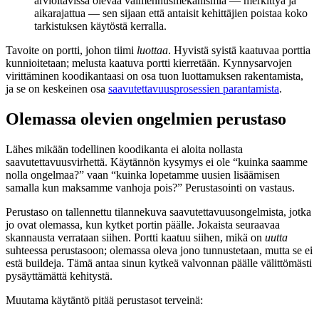
arvioitavissa olevaa vaimennusmekanismia — merkittyä ja
aikarajattua — sen sijaan että antaisit kehittäjien poistaa koko
tarkistuksen käytöstä kerralla.
Tavoite on portti, johon tiimi
luottaa
. Hyvistä syistä kaatuvaa porttia
kunnioitetaan; melusta kaatuva portti kierretään. Kynnysarvojen
virittäminen koodikantaasi on osa tuon luottamuksen rakentamista,
ja se on keskeinen osa
saavutettavuusprosessien parantamista
.
Olemassa olevien ongelmien perustaso
Lähes mikään todellinen koodikanta ei aloita nollasta
saavutettavuusvirhettä. Käytännön kysymys ei ole “kuinka saamme
nolla ongelmaa?” vaan “kuinka lopetamme uusien lisäämisen
samalla kun maksamme vanhoja pois?” Perustasointi on vastaus.
Perustaso on tallennettu tilannekuva saavutettavuusongelmista, jotka
jo ovat olemassa, kun kytket portin päälle. Jokaista seuraavaa
skannausta verrataan siihen. Portti kaatuu siihen, mikä on
uutta
suhteessa perustasoon; olemassa oleva jono tunnustetaan, mutta se ei
estä buildeja. Tämä antaa sinun kytkeä valvonnan päälle välittömästi
pysäyttämättä kehitystä.
Muutama käytäntö pitää perustasot terveinä: