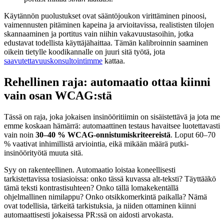
Käytännön puolustukset ovat sääntöjoukon virittäminen pinoosi,
vaimennusten pitäminen kapeina ja arvioitavissa, realististen tilojen
skannaaminen ja portitus vain niihin vakavuustasoihin, jotka
edustavat todellista käyttäjähaittaa. Tämän kalibroinnin saaminen
oikein tietylle koodikannalle on juuri sitä työtä, jota
saavutettavuuskonsultointimme
kattaa.
Rehellinen raja: automaatio ottaa kiinni
vain osan WCAG:stä
Tässä on raja, joka jokaisen insinööritiimin on sisäistettävä ja jota me
emme koskaan hämärrä: automaattinen testaus havaitsee luotettavasti
vain noin
30–40 % WCAG-onnistumiskriteereistä
. Loput 60–70
% vaativat inhimillistä arviointia, eikä mikään määrä putki-
insinöörityötä muuta sitä.
Syy on rakenteellinen. Automaatio loistaa koneellisesti
tarkistettavissa tosiasioissa: onko tässä kuvassa alt-teksti? Täyttääkö
tämä teksti kontrastisuhteen? Onko tällä lomakekentällä
ohjelmallinen nimilappu? Onko otsikkomerkintä paikalla? Nämä
ovat todellisia, tärkeitä tarkistuksia, ja niiden ottaminen kiinni
automaattisesti jokaisessa PR:ssä on aidosti arvokasta.