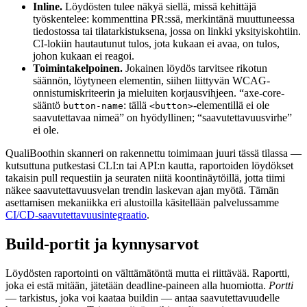
Inline.
Löydösten tulee näkyä siellä, missä kehittäjä
työskentelee: kommenttina PR:ssä, merkintänä muuttuneessa
tiedostossa tai tilatarkistuksena, jossa on linkki yksityiskohtiin.
CI-lokiin hautautunut tulos, jota kukaan ei avaa, on tulos,
johon kukaan ei reagoi.
Toimintakelpoinen.
Jokainen löydös tarvitsee rikotun
säännön, löytyneen elementin, siihen liittyvän WCAG-
onnistumiskriteerin ja mieluiten korjausvihjeen. “axe-core-
sääntö
: tällä
-elementillä ei ole
button-name
<button>
saavutettavaa nimeä” on hyödyllinen; “saavutettavuusvirhe”
ei ole.
QualiBoothin skanneri on rakennettu toimimaan juuri tässä tilassa —
kutsuttuna putkestasi CLI:n tai API:n kautta, raportoiden löydökset
takaisin pull requestiin ja seuraten niitä koontinäytöillä, jotta tiimi
näkee saavutettavuusvelan trendin laskevan ajan myötä. Tämän
asettamisen mekaniikka eri alustoilla käsitellään palvelussamme
CI/CD-saavutettavuusintegraatio
.
Build-portit ja kynnysarvot
Löydösten raportointi on välttämätöntä mutta ei riittävää. Raportti,
joka ei estä mitään, jätetään deadline-paineen alla huomiotta.
Portti
— tarkistus, joka voi kaataa buildin — antaa saavutettavuudelle