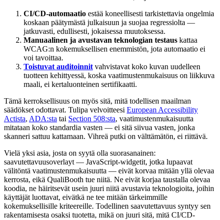
CI/CD-automaatio
estää koneellisesti tarkistettavia ongelmia
koskaan päätymästä julkaisuun ja suojaa regressiolta —
jatkuvasti, edullisesti, jokaisessa muutoksessa.
Manuaalinen ja avustavan teknologian testaus
kattaa
WCAG:n kokemuksellisen enemmistön, jota automaatio ei
voi tavoittaa.
Toistuvat auditoinnit
vahvistavat koko kuvan uudelleen
tuotteen kehittyessä, koska vaatimustenmukaisuus on liikkuva
maali, ei kertaluonteinen sertifikaatti.
Tämä kerroksellisuus on myös sitä, mitä todellisen maailman
säädökset odottavat. Tulipa velvoitteesi
European Accessibility
Actista
,
ADA:sta
tai
Section 508:sta
, vaatimustenmukaisuutta
mitataan koko standardia vasten — ei sitä siivua vasten, jonka
skanneri sattuu kattamaan. Vihreä putki on välttämätön, ei riittävä.
Vielä yksi asia, josta on syytä olla suorasanainen:
saavutettavuusoverlayt — JavaScript-widgetit, jotka lupaavat
välitöntä vaatimustenmukaisuutta — eivät korvaa mitään yllä olevaa
kerrosta, eikä QualiBooth tue niitä. Ne eivät korjaa taustalla olevaa
koodia, ne häiritsevät usein juuri niitä avustavia teknologioita, joihin
käyttäjät luottavat, eivätkä ne tee mitään tärkeimmille
kokemuksellisille kriteereille. Todellinen saavutettavuus syntyy sen
rakentamisesta osaksi tuotetta, mikä on juuri sitä, mitä CI/CD-