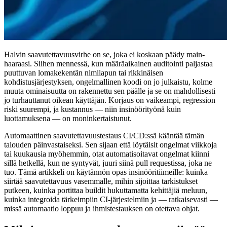
Halvin saavutettavuusvirhe on se, joka ei koskaan päädy main-
haaraasi. Siihen mennessä, kun määräaikainen auditointi paljastaa
puuttuvan lomakekentän nimilapun tai rikkinäisen
kohdistusjärjestyksen, ongelmallinen koodi on jo julkaistu, kolme
muuta ominaisuutta on rakennettu sen päälle ja se on mahdollisesti
jo turhauttanut oikean käyttäjän. Korjaus on vaikeampi, regression
riski suurempi, ja kustannus — niin insinöörityönä kuin
luottamuksena — on moninkertaistunut.
Automaattinen saavutettavuustestaus CI/CD:ssä kääntää tämän
talouden päinvastaiseksi. Sen sijaan että löytäisit ongelmat viikkoja
tai kuukausia myöhemmin, otat automatisoitavat ongelmat kiinni
sillä hetkellä, kun ne syntyvät, juuri siinä pull requestissa, joka ne
tuo. Tämä artikkeli on käytännön opas insinööritiimeille: kuinka
siirtää saavutettavuus vasemmalle, mihin sijoittaa tarkistukset
putkeen, kuinka portittaa buildit hukuttamatta kehittäjiä meluun,
kuinka integroida tärkeimpiin CI-järjestelmiin ja — ratkaisevasti —
missä automaatio loppuu ja ihmistestauksen on otettava ohjat.