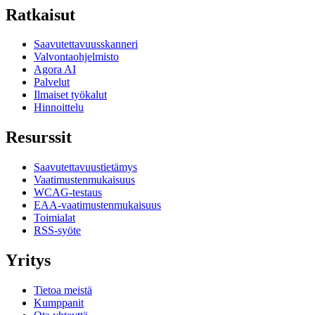
Ratkaisut
Saavutettavuusskanneri
Valvontaohjelmisto
Agora AI
Palvelut
Ilmaiset työkalut
Hinnoittelu
Resurssit
Saavutettavuustietämys
Vaatimustenmukaisuus
WCAG-testaus
EAA-vaatimustenmukaisuus
Toimialat
RSS-syöte
Yritys
Tietoa meistä
Kumppanit