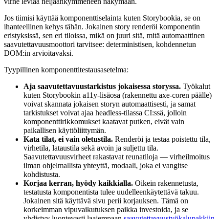
virhe leviää neljäänkymmeneen näkymään.
Jos tiimisi käyttää komponenttiselainta kuten Storybookia, se on
ihanteellinen kehys tähän. Jokainen story renderöi komponentin
eristyksissä, sen eri tiloissa, mikä on juuri sitä, mitä automaattinen
saavutettavuusmoottori tarvitsee: deterministisen, kohdennetun
DOM:in arvioitavaksi.
Tyypillinen komponenttitestausasetelma:
Aja saavutettavuustarkistus jokaisessa storyssa.
Työkalut
kuten Storybookin a11y-lisäosa (rakennettu axe-coren päälle)
voivat skannata jokaisen storyn automaattisesti, ja samat
tarkistukset voivat ajaa headless-tilassa CI:ssä, jolloin
komponenttirikkomukset kaatavat putken, eivät vain
paikallisen käyttöliittymän.
Kata tilat, ei vain oletustila.
Renderöi ja testaa poistettu tila,
virhetila, lataustila sekä avoin ja suljettu tila.
Saavutettavuusvirheet rakastavat reunatiloja — virheilmoitus
ilman ohjelmallista yhteyttä, modaali, joka ei vangitse
kohdistusta.
Korjaa kerran, hyödy kaikkialla.
Oikein rakennetusta,
testatusta komponentista tulee uudelleenkäytettävä takuu.
Jokainen sitä käyttävä sivu perii korjauksen. Tämä on
korkeimman vipuvaikutuksen paikka investoida, ja se
yhdistyy luontevasti laajempaan
saavutettavuustyökalupakkiin