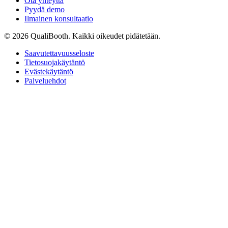
Ota yhteyttä
Pyydä demo
Ilmainen konsultaatio
© 2026 QualiBooth. Kaikki oikeudet pidätetään.
Saavutettavuusseloste
Tietosuojakäytäntö
Evästekäytäntö
Palveluehdot