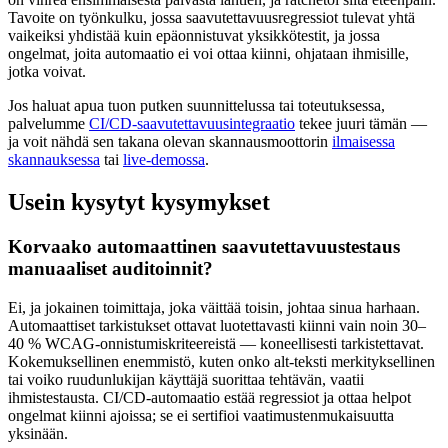
Tavoite on työnkulku, jossa saavutettavuusregressiot tulevat yhtä
vaikeiksi yhdistää kuin epäonnistuvat yksikkötestit, ja jossa
ongelmat, joita automaatio ei voi ottaa kiinni, ohjataan ihmisille,
jotka voivat.
Jos haluat apua tuon putken suunnittelussa tai toteutuksessa,
palvelumme
CI/CD-saavutettavuusintegraatio
tekee juuri tämän —
ja voit nähdä sen takana olevan skannausmoottorin
ilmaisessa
skannauksessa
tai
live-demossa
.
Usein kysytyt kysymykset
Korvaako automaattinen saavutettavuustestaus
manuaaliset auditoinnit?
Ei, ja jokainen toimittaja, joka väittää toisin, johtaa sinua harhaan.
Automaattiset tarkistukset ottavat luotettavasti kiinni vain noin 30–
40 % WCAG-onnistumiskriteereistä — koneellisesti tarkistettavat.
Kokemuksellinen enemmistö, kuten onko alt-teksti merkityksellinen
tai voiko ruudunlukijan käyttäjä suorittaa tehtävän, vaatii
ihmistestausta. CI/CD-automaatio estää regressiot ja ottaa helpot
ongelmat kiinni ajoissa; se ei sertifioi vaatimustenmukaisuutta
yksinään.