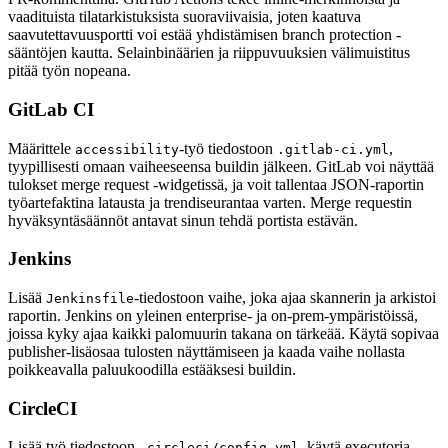
vaadituista tilatarkistuksista suoraviivaisia, joten kaatuva
saavutettavuusportti voi estää yhdistämisen branch protection -
sääntöjen kautta. Selainbinäärien ja riippuvuuksien välimuistitus
pitää työn nopeana.
GitLab CI
Määrittele
-työ tiedostoon
,
accessibility
.gitlab-ci.yml
tyypillisesti omaan vaiheeseensa buildin jälkeen. GitLab voi näyttää
tulokset merge request -widgetissä, ja voit tallentaa JSON-raportin
työartefaktina latausta ja trendiseurantaa varten. Merge requestin
hyväksyntäsäännöt antavat sinun tehdä portista estävän.
Jenkins
Lisää
-tiedostoon vaihe, joka ajaa skannerin ja arkistoi
Jenkinsfile
raportin. Jenkins on yleinen enterprise- ja on-prem-ympäristöissä,
joissa kyky ajaa kaikki palomuurin takana on tärkeää. Käytä sopivaa
publisher-lisäosaa tulosten näyttämiseen ja kaada vaihe nollasta
poikkeavalla paluukoodilla estääksesi buildin.
CircleCI
Lisää työ tiedostoon
, käytä executoria,
.circleci/config.yml