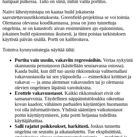
hampaat putkessa. Taito on siinä, mihin valita portitus.
Naiivi lähestymistapa on kaataa build jokaisesta
saavutettavuusrikkomuksesta. Greenfield-projektissa se voi toimia.
Olemassa olevassa koodikannassa, jossa on jono tunnettuja
ongelmia, se on katastrofi: aivan ensimmäinen ajo epäonnistuu,
jokainen build epäonnistuu ikuisesti, ja tiimi poistaa tarkistuksen
käytöstä päivän sisällä. Portti on kalibroitava.
Toimiva kynnysstrategia näyttää tältä:
Portita vain uusiin, vakaviin regressioihin.
Vertaa nykyistä
skannausta perustasoon (käsitellään seuraavassa osiossa).
Kaada build, kun diff tuo
uusia
rikkomuksia valitsemallasi
vakavuustasolla tai sen yläpuolella — esimerkiksi kriittiset ja
vakavat — ja anna alemman vakavuuden tai jo olemassa
olevien ongelmien läpäistä varoituksina.
Erottele vakavuustasot.
Kaikki rikkomukset eivät ole
samanarvoisia. Täydellinen näppäimistöloukku oikeuttaa
kovan kaadon; vähäinen parhaiden käytäntöjen huomautus
voi olla informatiivinen. Yhdistä sääntöjen vaikutustasot
portin käyttäytymiseen, jotta portti heijastaa todellista
käyttäjähaittaa.
Salli rajatut poikkeukset, harkitusti.
Joskus tunnettu
ongelma on seurattu ja aikataulutettu. Tue eksplisiittistä,