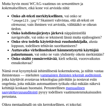
Mutta hyvin moni WCAG-vaatimus on
semanttinen
ja
kokemuksellinen
, eikä kone voi arvioida niitä:
Onko alt-teksti merkityksellinen
, vai onko se
? Skanneri vahvistaa, että alt-teksti
on
"image123.jpg"
olemassa
; vain ihminen voi arvioida, välittääkö se oikean
tiedon.
Onko kohdistusjärjestys järkevä
näppäimistöllä
navigoivalle, vai onko se teknisesti läsnä mutta epälooginen?
Onko sivu todella käytettävissä ruudunlukijalla
, alusta
loppuun, todellisen tehtävän suorittamiseen?
Auttavatko virheilmoitukset hämmentynyttä käyttäjää
palautumaan
, vai onko ne vain yhdistetty oikein merkintään?
Onko sisältö ymmärrettävää
, kieli selkeää, vuorovaikutus
ennakoitavaa?
Nämä ovat kysymyksiä inhimillisestä kokemuksesta, ja niihin vastaa
ihmistestaus — mieluiten
vammaisten ihmisten tekemät auditoinnit
,
jotka käyttävät avustavaa teknologiaa päivittäin ja nostavat esiin
ongelmia, joita mikään automaattinen työkalu eikä mikään näkevä
kehittäjä koskaan huomaisi. Perusteellinen
manuaalinen
saavutettavuusauditointi
pysyy todellisen vaatimustenmukaisuuden
perustana.
Oikea mentaalimalli on siis kerroksellinen, ei joko/tai: