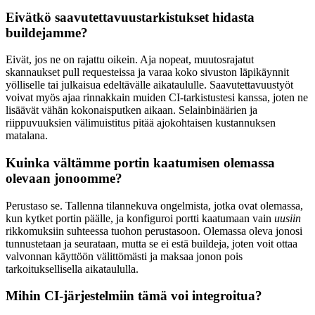
Eivätkö saavutettavuustarkistukset hidasta
buildejamme?
Eivät, jos ne on rajattu oikein. Aja nopeat, muutosrajatut
skannaukset pull requesteissa ja varaa koko sivuston läpikäynnit
yölliselle tai julkaisua edeltävälle aikataululle. Saavutettavuustyöt
voivat myös ajaa rinnakkain muiden CI-tarkistustesi kanssa, joten ne
lisäävät vähän kokonaisputken aikaan. Selainbinäärien ja
riippuvuuksien välimuistitus pitää ajokohtaisen kustannuksen
matalana.
Kuinka vältämme portin kaatumisen olemassa
olevaan jonoomme?
Perustaso se. Tallenna tilannekuva ongelmista, jotka ovat olemassa,
kun kytket portin päälle, ja konfiguroi portti kaatumaan vain
uusiin
rikkomuksiin suhteessa tuohon perustasoon. Olemassa oleva jonosi
tunnustetaan ja seurataan, mutta se ei estä buildeja, joten voit ottaa
valvonnan käyttöön välittömästi ja maksaa jonon pois
tarkoituksellisella aikataululla.
Mihin CI-järjestelmiin tämä voi integroitua?