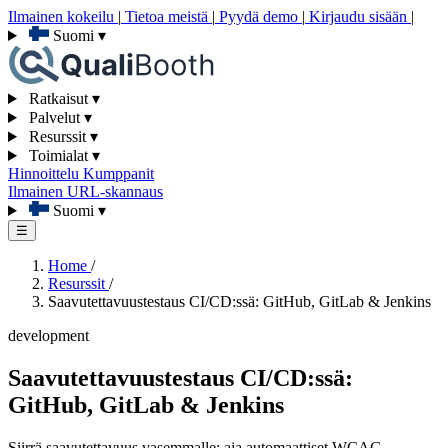
Ilmainen kokeilu
|
Tietoa meistä
|
Pyydä demo
|
Kirjaudu sisään
|
Suomi
▾
Ratkaisut
▾
Palvelut
▾
Resurssit
▾
Toimialat
▾
Hinnoittelu
Kumppanit
Ilmainen URL-skannaus
Suomi
▾
☰
Home
/
Resurssit
/
Saavutettavuustestaus CI/CD:ssä: GitHub, GitLab & Jenkins
development
Saavutettavuustestaus CI/CD:ssä:
GitHub, GitLab & Jenkins
Siirrä saavutettavuus vasemmalle: aja automaattiset WCAG-