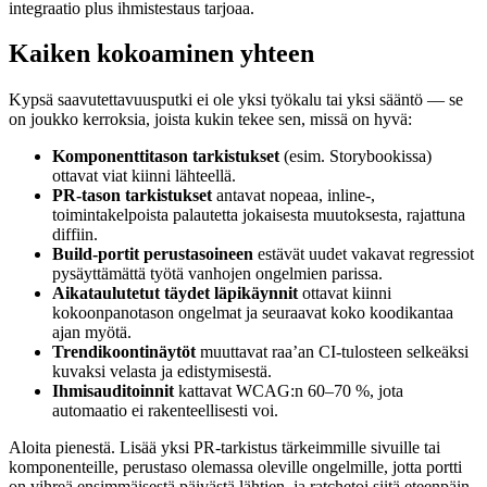
integraatio plus ihmistestaus tarjoaa.
Kaiken kokoaminen yhteen
Kypsä saavutettavuusputki ei ole yksi työkalu tai yksi sääntö — se
on joukko kerroksia, joista kukin tekee sen, missä on hyvä:
Komponenttitason tarkistukset
(esim. Storybookissa)
ottavat viat kiinni lähteellä.
PR-tason tarkistukset
antavat nopeaa, inline-,
toimintakelpoista palautetta jokaisesta muutoksesta, rajattuna
diffiin.
Build-portit perustasoineen
estävät uudet vakavat regressiot
pysäyttämättä työtä vanhojen ongelmien parissa.
Aikataulutetut täydet läpikäynnit
ottavat kiinni
kokoonpanotason ongelmat ja seuraavat koko koodikantaa
ajan myötä.
Trendikoontinäytöt
muuttavat raa’an CI-tulosteen selkeäksi
kuvaksi velasta ja edistymisestä.
Ihmisauditoinnit
kattavat WCAG:n 60–70 %, jota
automaatio ei rakenteellisesti voi.
Aloita pienestä. Lisää yksi PR-tarkistus tärkeimmille sivuille tai
komponenteille, perustaso olemassa oleville ongelmille, jotta portti
on vihreä ensimmäisestä päivästä lähtien, ja ratchetoi siitä eteenpäin.