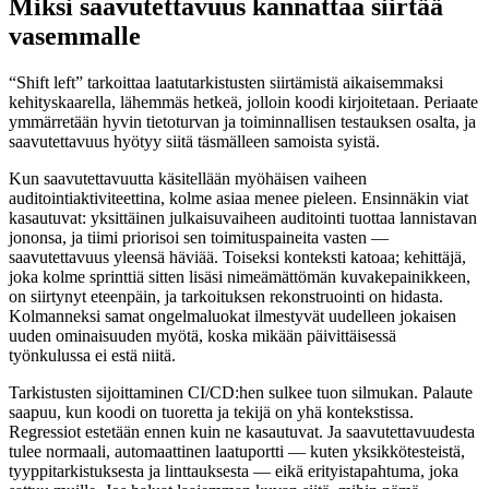
Miksi saavutettavuus kannattaa siirtää
vasemmalle
“Shift left” tarkoittaa laatutarkistusten siirtämistä aikaisemmaksi
kehityskaarella, lähemmäs hetkeä, jolloin koodi kirjoitetaan. Periaate
ymmärretään hyvin tietoturvan ja toiminnallisen testauksen osalta, ja
saavutettavuus hyötyy siitä täsmälleen samoista syistä.
Kun saavutettavuutta käsitellään myöhäisen vaiheen
auditointiaktiviteettina, kolme asiaa menee pieleen. Ensinnäkin viat
kasautuvat: yksittäinen julkaisuvaiheen auditointi tuottaa lannistavan
jononsa, ja tiimi priorisoi sen toimituspaineita vasten —
saavutettavuus yleensä häviää. Toiseksi konteksti katoaa; kehittäjä,
joka kolme sprinttiä sitten lisäsi nimeämättömän kuvakepainikkeen,
on siirtynyt eteenpäin, ja tarkoituksen rekonstruointi on hidasta.
Kolmanneksi samat ongelmaluokat ilmestyvät uudelleen jokaisen
uuden ominaisuuden myötä, koska mikään päivittäisessä
työnkulussa ei estä niitä.
Tarkistusten sijoittaminen CI/CD:hen sulkee tuon silmukan. Palaute
saapuu, kun koodi on tuoretta ja tekijä on yhä kontekstissa.
Regressiot estetään ennen kuin ne kasautuvat. Ja saavutettavuudesta
tulee normaali, automaattinen laatuportti — kuten yksikkötesteistä,
tyyppitarkistuksesta ja linttauksesta — eikä erityistapahtuma, joka