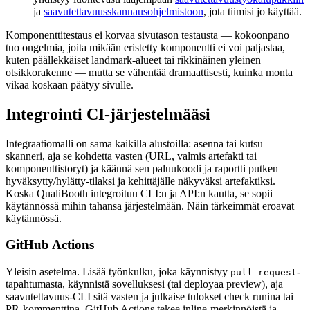
ja
saavutettavuusskannausohjelmistoon
, jota tiimisi jo käyttää.
Komponenttitestaus ei korvaa sivutason testausta — kokoonpano
tuo ongelmia, joita mikään eristetty komponentti ei voi paljastaa,
kuten päällekkäiset landmark-alueet tai rikkinäinen yleinen
otsikkorakenne — mutta se vähentää dramaattisesti, kuinka monta
vikaa koskaan päätyy sivulle.
Integrointi CI-järjestelmääsi
Integraatiomalli on sama kaikilla alustoilla: asenna tai kutsu
skanneri, aja se kohdetta vasten (URL, valmis artefakti tai
komponenttistoryt) ja käännä sen paluukoodi ja raportti putken
hyväksytty/hylätty-tilaksi ja kehittäjälle näkyväksi artefaktiksi.
Koska QualiBooth integroituu CLI:n ja API:n kautta, se sopii
käytännössä mihin tahansa järjestelmään. Näin tärkeimmät eroavat
käytännössä.
GitHub Actions
Yleisin asetelma. Lisää työnkulku, joka käynnistyy
-
pull_request
tapahtumasta, käynnistä sovelluksesi (tai deployaa preview), aja
saavutettavuus-CLI sitä vasten ja julkaise tulokset check runina tai
PR-kommenttina. GitHub Actions tekee inline-merkinnöistä ja