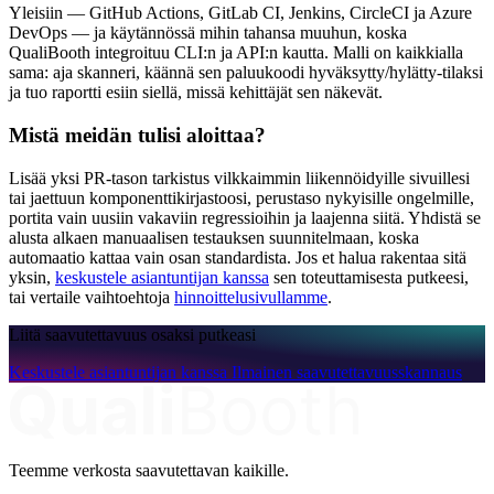
Yleisiin — GitHub Actions, GitLab CI, Jenkins, CircleCI ja Azure
DevOps — ja käytännössä mihin tahansa muuhun, koska
QualiBooth integroituu CLI:n ja API:n kautta. Malli on kaikkialla
sama: aja skanneri, käännä sen paluukoodi hyväksytty/hylätty-tilaksi
ja tuo raportti esiin siellä, missä kehittäjät sen näkevät.
Mistä meidän tulisi aloittaa?
Lisää yksi PR-tason tarkistus vilkkaimmin liikennöidyille sivuillesi
tai jaettuun komponenttikirjastoosi, perustaso nykyisille ongelmille,
portita vain uusiin vakaviin regressioihin ja laajenna siitä. Yhdistä se
alusta alkaen manuaalisen testauksen suunnitelmaan, koska
automaatio kattaa vain osan standardista. Jos et halua rakentaa sitä
yksin,
keskustele asiantuntijan kanssa
sen toteuttamisesta putkeesi,
tai vertaile vaihtoehtoja
hinnoittelusivullamme
.
Liitä saavutettavuus osaksi putkeasi
Keskustele asiantuntijan kanssa
Ilmainen saavutettavuusskannaus
Teemme verkosta saavutettavan kaikille.