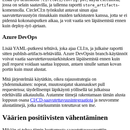
jossa on selain saatavilla, ja tallenna raportti
-
store_artifacts
komennolla. CircleCI:n työnkulut antavat sinun ajaa
saavutettavuustyön rinnakkain muiden tarkistusten kanssa, jotta se ei
pidennä kokonaisputken aikaa, ja voit vaatia sen läpäisemistä ennen
kuin deploy-työ ajetaan.
Azure DevOps
Lisää YAML-putkeesi tehtävä, joka ajaa CLI:n, ja julkaise raportti
sitten publish-artifacts-tehtävällä. Azure DevOpsin branch-käytännöt
voivat vaatia saavutettavuustarkistuksen läpäisemistä ennen kuin
pull request voidaan saattaa loppuun, antaen sinulle saman kovan
portin kuin muut alustat.
Mitä järjestelmää käytätkin, oikea rajausstrategia on
yhdenmukainen: nopeat, muutosrajatut skannaukset pull
requesteissa; täydellisempi läpikäynti yöllisellä tai julkaisua
edeltävällä aikataululla. Autamme tiimejä rakentamaan tämän alusta
loppuun osana
CI/CD-saavutettavuusintegraatiota
ja neuvomme
alustatiimejä, jotka mieluummin toteuttavat sen itse.
Väärien positiivisten vähentäminen
Mikään ei tuhoa tiimin luottamusta saavutettavuusporttiin