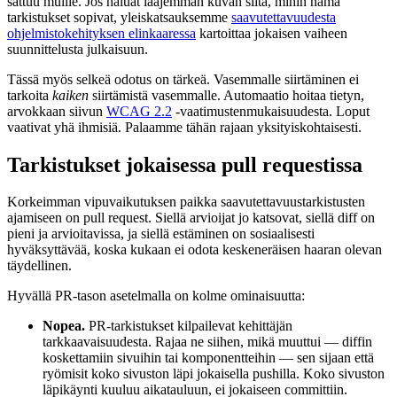
sattuu muille. Jos haluat laajemman kuvan siitä, mihin nämä
tarkistukset sopivat, yleiskatsauksemme
saavutettavuudesta
ohjelmistokehityksen elinkaaressa
kartoittaa jokaisen vaiheen
suunnittelusta julkaisuun.
Tässä myös selkeä odotus on tärkeä. Vasemmalle siirtäminen ei
tarkoita
kaiken
siirtämistä vasemmalle. Automaatio hoitaa tietyn,
arvokkaan siivun
WCAG 2.2
-vaatimustenmukaisuudesta. Loput
vaativat yhä ihmisiä. Palaamme tähän rajaan yksityiskohtaisesti.
Tarkistukset jokaisessa pull requestissa
Korkeimman vipuvaikutuksen paikka saavutettavuustarkistusten
ajamiseen on pull request. Siellä arvioijat jo katsovat, siellä diff on
pieni ja arvioitavissa, ja siellä estäminen on sosiaalisesti
hyväksyttävää, koska kukaan ei odota keskeneräisen haaran olevan
täydellinen.
Hyvällä PR-tason asetelmalla on kolme ominaisuutta:
Nopea.
PR-tarkistukset kilpailevat kehittäjän
tarkkaavaisuudesta. Rajaa ne siihen, mikä muuttui — diffin
koskettamiin sivuihin tai komponentteihin — sen sijaan että
ryömisit koko sivuston läpi jokaisella pushilla. Koko sivuston
läpikäynti kuuluu aikatauluun, ei jokaiseen committiin.