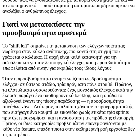
το πιο σημαντικό — πού σταματά η αυτοματοποίηση και πρέπει να
αναλάβει ο ανθρώπινος έλεγχος.
Γιατί να μετατοπίσετε την
προσβασιμότητα αριστερά
Το “shift left” σημαίνει τη μετακίνηση των ελέγχων ποιότητας
νωρίτερα στον κύκλο ανάπτυξης, πιο κοντά στη στιγμή που
γράφεται ο κώδικας. Η αρχή είναι καλά κατανοητή για την
ασφάλεια και για τον λειτουργικό έλεγχο, και η προσβασιμότητα
επωφελείται από αυτήν για ακριβώς τους ίδιους λόγους.
Όταν η προσβασιμότητα αντιμετωπίζεται ως δραστηριότητα
ελέγχου σε ύστερο στάδιο, τρία πράγματα πάνε στραβά. Πρώτον,
τα ελαττώματα συσσωρεύονται: ένας μοναδικός έλεγχος κατά την
έκδοση παράγει ένα αποθαρρυντικό backlog, και η ομάδα το
αξιολογεί έναντι της πίεσης παράδοσης — η προσβασιμότητα
συνήθως χάνει. Δεύτερον, το πλαίσιο χάνεται· ο προγραμματιστής
που εισήγαγε ένα κουμπί με εικονίδιο χωρίς ετικέτα τρία sprints
πριν έχει προχωρήσει, και η ανασύσταση της πρόθεσης είναι αργή.
Τρίτον, οι ίδιες κατηγορίες προβλημάτων επανεμφανίζονται με
κάθε νέο feature, επειδή τίποτα στην καθημερινή ροή εργασίας δεν
τις αποτρέπει.