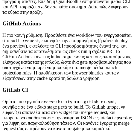
προγραμματιστές. Επειδή η QualiBooth ενσωματώνεται μέσω CLI
και API, ταιριάζει σχεδόν σε κάθε σύστημα. Δείτε πώς διαφέρουν
τα κύρια στην πράξη.
GitHub Actions
Η πιο κοινή ρύθμιση. Προσθέστε ένα workflow που ενεργοποιείται
στο
, εκκινήστε την εφαρμογή σας (ή κάντε deploy
pull_request
ένα preview), εκτελέστε το CLI προσβασιμότητας έναντί της, και
δημοσιεύστε τα αποτελέσματα ως check run ή σχόλιο PR. Το
GitHub Actions κάνει τις inline σημειώσεις και τους απαιτούμενους
ελέγχους κατάστασης απλούς, ώστε ένα gate προσβασιμότητας που
αποτυγχάνει να μπορεί να μπλοκάρει το merge μέσω branch
protection rules. Η αποθήκευση των browser binaries και των
εξαρτήσεων στην cache κρατά τη δουλειά γρήγορη.
GitLab CI
Ορίστε μια εργασία
στο
,
accessibility
.gitlab-ci.yml
συνήθως σε ένα ειδικό stage μετά το build. Το GitLab μπορεί να
εμφανίζει αποτελέσματα στο widget του merge request, και
μπορείτε να αποθηκεύσετε την αναφορά JSON ως artefact εργασίας
για λήψη και παρακολούθηση τάσεων. Οι κανόνες έγκρισης merge
request σας επιτρέπουν να κάνετε το gate μπλοκαριστικό.