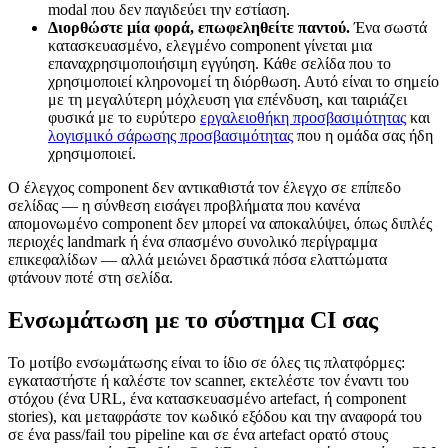
modal που δεν παγιδεύει την εστίαση.
Διορθώστε μία φορά, επωφεληθείτε παντού.
Ένα σωστά
κατασκευασμένο, ελεγμένο component γίνεται μια
επαναχρησιμοποιήσιμη εγγύηση. Κάθε σελίδα που το
χρησιμοποιεί κληρονομεί τη διόρθωση. Αυτό είναι το σημείο
με τη μεγαλύτερη μόχλευση για επένδυση, και ταιριάζει
φυσικά με το ευρύτερο
εργαλειοθήκη προσβασιμότητας
και
λογισμικό σάρωσης προσβασιμότητας
που η ομάδα σας ήδη
χρησιμοποιεί.
Ο έλεγχος component δεν αντικαθιστά τον έλεγχο σε επίπεδο
σελίδας — η σύνθεση εισάγει προβλήματα που κανένα
απομονωμένο component δεν μπορεί να αποκαλύψει, όπως διπλές
περιοχές landmark ή ένα σπασμένο συνολικό περίγραμμα
επικεφαλίδων — αλλά μειώνει δραστικά πόσα ελαττώματα
φτάνουν ποτέ στη σελίδα.
Ενσωμάτωση με το σύστημα CI σας
Το μοτίβο ενσωμάτωσης είναι το ίδιο σε όλες τις πλατφόρμες:
εγκαταστήστε ή καλέστε τον scanner, εκτελέστε τον έναντι του
στόχου (ένα URL, ένα κατασκευασμένο artefact, ή component
stories), και μεταφράστε τον κωδικό εξόδου και την αναφορά του
σε ένα pass/fail του pipeline και σε ένα artefact ορατό στους