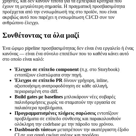
χρήστες, και δεν κάνουν τίποτα για τα εμπειρικά κριτήρια που
έχουν τη μεγαλύτερη σημασία. Η πραγματική προσβασιμότητα
προέρχεται από την ενσωμάτωσή της στο προϊόν, που είναι
ακριβώς αυτό που παρέχει η ενσωμάτωση CI/CD συν τον
ανθρώπινο έλεγχο.
Συνθέτοντας τα όλα μαζί
Ένα ώριμο pipeline προσβασιμότητας δεν είναι ένα εργαλείο ή ένας
κανόνας — είναι ένα σύνολο επιπέδων που το καθένα κάνει αυτό
στο οποίο είναι καλό:
Έλεγχοι σε επίπεδο component
(π.χ. στο Storybook)
εντοπίζουν ελαττώματα στην πηγή.
Έλεγχοι σε επίπεδο PR
δίνουν γρήγορη, inline,
αξιοποιήσιμη ανατροφοδότηση σε κάθε αλλαγή,
περιορισμένη στο diff.
Build gates με baselines
μπλοκάρουν νέες σοβαρές
παλινδρομήσεις χωρίς να σταματούν την εργασία σε
παλαιότερα προβλήματα.
Προγραμματισμένες πλήρεις σαρώσεις
εντοπίζουν
προβλήματα σε επίπεδο σύνθεσης και παρακολουθούν
ολόκληρη την codebase με την πάροδο του χρόνου.
Dashboards τάσεων
μετατρέπουν την ακατέργαστη έξοδο
CI σε μια σαφή εικόνα χρέους και προόδου.