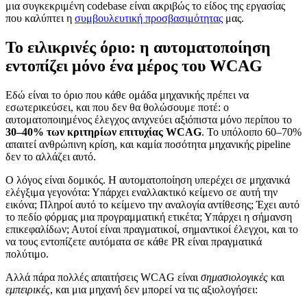
μια συγκεκριμένη codebase είναι ακριβώς το είδος της εργασίας
που καλύπτει η
συμβουλευτική προσβασιμότητας
μας.
Το ειλικρινές όριο: η αυτοματοποίηση
εντοπίζει μόνο ένα μέρος του WCAG
Εδώ είναι το όριο που κάθε ομάδα μηχανικής πρέπει να
εσωτερικεύσει, και που δεν θα θολώσουμε ποτέ: ο
αυτοματοποιημένος έλεγχος ανιχνεύει αξιόπιστα μόνο περίπου το
30–40% των κριτηρίων επιτυχίας WCAG
. Το υπόλοιπο 60–70%
απαιτεί ανθρώπινη κρίση, και καμία ποσότητα μηχανικής pipeline
δεν το αλλάζει αυτό.
Ο λόγος είναι δομικός. Η αυτοματοποίηση υπερέχει σε μηχανικά
ελέγξιμα γεγονότα: Υπάρχει εναλλακτικό κείμενο σε αυτή την
εικόνα; Πληροί αυτό το κείμενο την αναλογία αντίθεσης; Έχει αυτό
το πεδίο φόρμας μια προγραμματική ετικέτα; Υπάρχει η σήμανση
επικεφαλίδων; Αυτοί είναι πραγματικοί, σημαντικοί έλεγχοι, και το
να τους εντοπίζετε αυτόματα σε κάθε PR είναι πραγματικά
πολύτιμο.
Αλλά πάρα πολλές απαιτήσεις WCAG είναι
σημασιολογικές
και
εμπειρικές
, και μια μηχανή δεν μπορεί να τις αξιολογήσει: