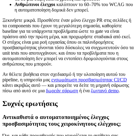
Ανθρώπινοι έλεγχοι
καλύπτουν το 60–70% του WCAG που
η αυτοματοποίηση δομικά δεν μπορεί.
Ξεκινήστε μικρά. Προσθέστε έναν μόνο έλεγχο PR στις σελίδες ή
τα components που έχουν τη μεγαλύτερη σημασία, καθορίστε
baseline για τα υπάρχοντα προβλήματα ώστε το gate να είναι
πράσινο από την πρώτη μέρα, και προχωρήστε σταδιακά από εκεί.
Ο στόχος είναι μια ροή εργασίας όπου οι παλινδρομήσεις
προσβασιμότητας γίνονται τόσο δύσκολες να συγχωνευτούν όσο τα
unit tests που αποτυγχάνουν, και όπου τα προβλήματα που η
αυτοματοποίηση δεν μπορεί να εντοπίσει δρομολογούνται στους
ανθρώπους που μπορούν.
Αν θέλετε βοήθεια στον σχεδιασμό ή την υλοποίηση αυτού του
pipeline, η υπηρεσία μας
ενσωμάτωση προσβασιμότητας CI/CD
κάνει ακριβώς αυτό — και μπορείτε να δείτε τη μηχανή σάρωσης
πίσω από αυτό σε μια
δωρεάν σάρωση
ή ένα
ζωντανό demo
.
Συχνές ερωτήσεις
Αντικαθιστά ο αυτοματοποιημένος έλεγχος
προσβασιμότητας τους χειροκίνητους ελέγχους;
Όχι, και κάθε προμηθευτής που ισχυρίζεται το αντίθετο σας