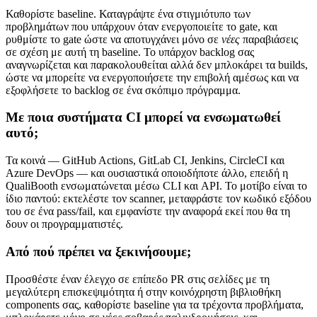
Καθορίστε baseline. Καταγράψτε ένα στιγμιότυπο των
προβλημάτων που υπάρχουν όταν ενεργοποιείτε το gate, και
ρυθμίστε το gate ώστε να αποτυγχάνει μόνο σε
νέες
παραβιάσεις
σε σχέση με αυτή τη baseline. Το υπάρχον backlog σας
αναγνωρίζεται και παρακολουθείται αλλά δεν μπλοκάρει τα builds,
ώστε να μπορείτε να ενεργοποιήσετε την επιβολή αμέσως και να
εξοφλήσετε το backlog σε ένα σκόπιμο πρόγραμμα.
Με ποια συστήματα CI μπορεί να ενσωματωθεί
αυτό;
Τα κοινά — GitHub Actions, GitLab CI, Jenkins, CircleCI και
Azure DevOps — και ουσιαστικά οποιοδήποτε άλλο, επειδή η
QualiBooth ενσωματώνεται μέσω CLI και API. Το μοτίβο είναι το
ίδιο παντού: εκτελέστε τον scanner, μεταφράστε τον κωδικό εξόδου
του σε ένα pass/fail, και εμφανίστε την αναφορά εκεί που θα τη
δουν οι προγραμματιστές.
Από πού πρέπει να ξεκινήσουμε;
Προσθέστε έναν έλεγχο σε επίπεδο PR στις σελίδες με τη
μεγαλύτερη επισκεψιμότητα ή στην κοινόχρηστη βιβλιοθήκη
components σας, καθορίστε baseline για τα τρέχοντα προβλήματα,