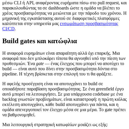
μέσω CLI ή API, αναφέροντας ευρήματα πίσω στο pull request, και
παρακολουθώντας τα σε dashboards ώστε η ομάδα να βλέπει το
χρέος προσβασιμότητας να μειώνεται με την πάροδο του χρόνου. Η
μηχανική της εγκατάστασης αυτού σε διαφορετικές πλατφόρμες
καλύπτεται στην υπηρεσία μας
ενσωμάτωση προσβασιμότητας
CI/CD
.
Build gates και κατώφλια
Η αναφορά ευρημάτων είναι απαραίτητη αλλά όχι επαρκής. Μια
αναφορά που δεν μπλοκάρει τίποτα θα αγνοηθεί υπό την πίεση των
προθεσμιών. Ένα
gate
— ένας έλεγχος που μπορεί να αποτύχει το
build — είναι αυτό που δίνει στην προσβασιμότητα δόντια στο
pipeline. Η τέχνη βρίσκεται στην επιλογή του τι θα φράξετε.
Η αφελής προσέγγιση είναι να αποτυγχάνει το build σε
οποιαδήποτε παραβίαση προσβασιμότητας. Σε ένα greenfield έργο
αυτό μπορεί να λειτουργήσει. Σε μια υπάρχουσα codebase με ένα
backlog γνωστών προβλημάτων, είναι καταστροφή: η πρώτη κιόλας
εκτέλεση αποτυγχάνει, κάθε build αποτυγχάνει για πάντα, και η
ομάδα απενεργοποιεί τον έλεγχο μέσα σε μια μέρα. Το gate πρέπει
να βαθμονομηθεί.
Μια λειτουργική στρατηγική κατωφλίων μοιάζει ως εξής: