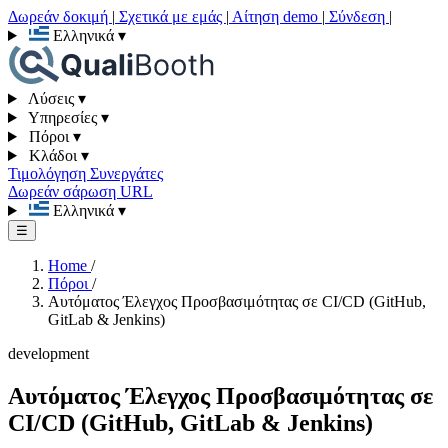
Δωρεάν δοκιμή
|
Σχετικά με εμάς
|
Αίτηση demo
|
Σύνδεση
|
Ελληνικά
▾
Λύσεις
▾
Υπηρεσίες
▾
Πόροι
▾
Κλάδοι
▾
Τιμολόγηση
Συνεργάτες
Δωρεάν σάρωση URL
Ελληνικά
▾
☰
Home
/
Πόροι
/
Αυτόματος Έλεγχος Προσβασιμότητας σε CI/CD (GitHub,
GitLab & Jenkins)
development
Αυτόματος Έλεγχος Προσβασιμότητας σε
CI/CD (GitHub, GitLab & Jenkins)