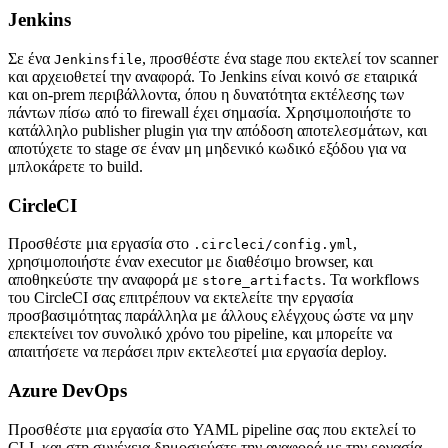
Jenkins
Σε ένα
, προσθέστε ένα stage που εκτελεί τον scanner
Jenkinsfile
και αρχειοθετεί την αναφορά. Το Jenkins είναι κοινό σε εταιρικά
και on-prem περιβάλλοντα, όπου η δυνατότητα εκτέλεσης των
πάντων πίσω από το firewall έχει σημασία. Χρησιμοποιήστε το
κατάλληλο publisher plugin για την απόδοση αποτελεσμάτων, και
αποτύχετε το stage σε έναν μη μηδενικό κωδικό εξόδου για να
μπλοκάρετε το build.
CircleCI
Προσθέστε μια εργασία στο
,
.circleci/config.yml
χρησιμοποιήστε έναν executor με διαθέσιμο browser, και
αποθηκεύστε την αναφορά με
. Τα workflows
store_artifacts
του CircleCI σας επιτρέπουν να εκτελείτε την εργασία
προσβασιμότητας παράλληλα με άλλους ελέγχους ώστε να μην
επεκτείνει τον συνολικό χρόνο του pipeline, και μπορείτε να
απαιτήσετε να περάσει πριν εκτελεστεί μια εργασία deploy.
Azure DevOps
Προσθέστε μια εργασία στο YAML pipeline σας που εκτελεί το
CLI, και στη συνέχεια δημοσιεύστε την αναφορά με την εργασία