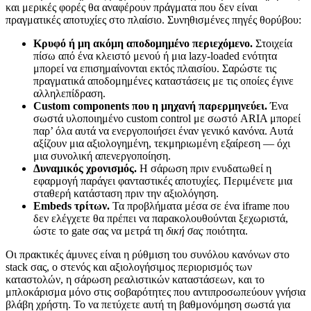
και μερικές φορές θα αναφέρουν πράγματα που δεν είναι
πραγματικές αποτυχίες στο πλαίσιο. Συνηθισμένες πηγές θορύβου:
Κρυφό ή μη ακόμη αποδομημένο περιεχόμενο.
Στοιχεία
πίσω από ένα κλειστό μενού ή μια lazy-loaded ενότητα
μπορεί να επισημαίνονται εκτός πλαισίου. Σαρώστε τις
πραγματικά αποδομημένες καταστάσεις με τις οποίες έγινε
αλληλεπίδραση.
Custom components που η μηχανή παρερμηνεύει.
Ένα
σωστά υλοποιημένο custom control με σωστό ARIA μπορεί
παρ’ όλα αυτά να ενεργοποιήσει έναν γενικό κανόνα. Αυτά
αξίζουν μια αξιολογημένη, τεκμηριωμένη εξαίρεση — όχι
μια συνολική απενεργοποίηση.
Δυναμικός χρονισμός.
Η σάρωση πριν ενυδατωθεί η
εφαρμογή παράγει φανταστικές αποτυχίες. Περιμένετε μια
σταθερή κατάσταση πριν την αξιολόγηση.
Embeds τρίτων.
Τα προβλήματα μέσα σε ένα iframe που
δεν ελέγχετε θα πρέπει να παρακολουθούνται ξεχωριστά,
ώστε το gate σας να μετρά τη
δική σας
ποιότητα.
Οι πρακτικές άμυνες είναι η ρύθμιση του συνόλου κανόνων στο
stack σας, ο στενός και αξιολογήσιμος περιορισμός των
καταστολών, η σάρωση ρεαλιστικών καταστάσεων, και το
μπλοκάρισμα μόνο στις σοβαρότητες που αντιπροσωπεύουν γνήσια
βλάβη χρήστη. Το να πετύχετε αυτή τη βαθμονόμηση σωστά για