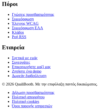
Πόροι
Γνώσεις προσβασιμότητας
Συμμόρφωση
Έλεγχος WCAG
Συμμόρφωση EAA
Κλάδοι
Ροή RSS
Εταιρεία
Σχετικά με εμάς
Συνεργάτες
Επικοινωνήστε μαζί μας
Ζητήστε ένα demo
Δωρεάν διαβούλευση
© 2026 QualiBooth. Με την επιφύλαξη παντός δικαιώματος.
Δήλωση προσβασιμότητας
Πολιτική απορρήτου
Πολιτική cookies
Όροι παροχής υπηρεσιών