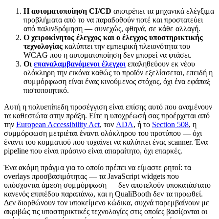
Η αυτοματοποίηση CI/CD
αποτρέπει τα μηχανικά ελέγξιμα
προβλήματα από το να παραδοθούν ποτέ και προστατεύει
από παλινδρόμηση — συνεχώς, φθηνά, σε κάθε αλλαγή.
Ο χειροκίνητος έλεγχος και ο έλεγχος υποστηρικτικής
τεχνολογίας
καλύπτει την εμπειρική πλειονότητα του
WCAG που η αυτοματοποίηση δεν μπορεί να φτάσει.
Οι
επαναλαμβανόμενοι έλεγχοι
επαληθεύουν εκ νέου
ολόκληρη την εικόνα καθώς το προϊόν εξελίσσεται, επειδή η
συμμόρφωση είναι ένας κινούμενος στόχος, όχι ένα εφάπαξ
πιστοποιητικό.
Αυτή η πολυεπίπεδη προσέγγιση είναι επίσης αυτό που αναμένουν
τα καθεστώτα στην πράξη. Είτε η υποχρέωσή σας προέρχεται από
την
European Accessibility Act
, τον
ADA
, ή το
Section 508
, η
συμμόρφωση μετριέται έναντι ολόκληρου του προτύπου — όχι
έναντι του κομματιού που τυχαίνει να καλύπτει ένας scanner. Ένα
pipeline που είναι πράσινο είναι απαραίτητο, όχι επαρκές.
Ένα ακόμη πράγμα για το οποίο πρέπει να είμαστε ρητοί: τα
overlays προσβασιμότητας — τα JavaScript widgets που
υπόσχονται άμεση συμμόρφωση — δεν αποτελούν υποκατάστατο
κανενός επιπέδου παραπάνω, και η QualiBooth δεν τα προωθεί.
Δεν διορθώνουν τον υποκείμενο κώδικα, συχνά παρεμβαίνουν με
ακριβώς τις υποστηρικτικές τεχνολογίες στις οποίες βασίζονται οι