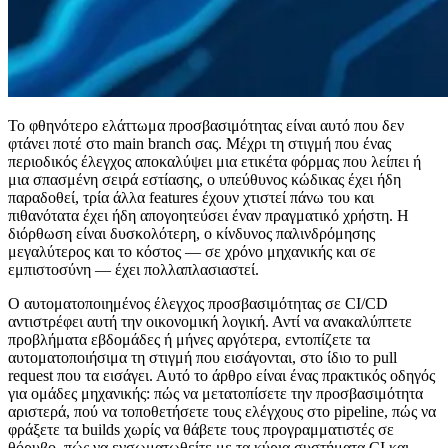
Το φθηνότερο ελάττωμα προσβασιμότητας είναι αυτό που δεν
φτάνει ποτέ στο main branch σας. Μέχρι τη στιγμή που ένας
περιοδικός έλεγχος αποκαλύψει μια ετικέτα φόρμας που λείπει ή
μια σπασμένη σειρά εστίασης, ο υπεύθυνος κώδικας έχει ήδη
παραδοθεί, τρία άλλα features έχουν χτιστεί πάνω του και
πιθανότατα έχει ήδη απογοητεύσει έναν πραγματικό χρήστη. Η
διόρθωση είναι δυσκολότερη, ο κίνδυνος παλινδρόμησης
μεγαλύτερος και το κόστος — σε χρόνο μηχανικής και σε
εμπιστοσύνη — έχει πολλαπλασιαστεί.
Ο αυτοματοποιημένος έλεγχος προσβασιμότητας σε CI/CD
αντιστρέφει αυτή την οικονομική λογική. Αντί να ανακαλύπτετε
προβλήματα εβδομάδες ή μήνες αργότερα, εντοπίζετε τα
αυτοματοποιήσιμα τη στιγμή που εισάγονται, στο ίδιο το pull
request που τα εισάγει. Αυτό το άρθρο είναι ένας πρακτικός οδηγός
για ομάδες μηχανικής: πώς να μετατοπίσετε την προσβασιμότητα
αριστερά, πού να τοποθετήσετε τους ελέγχους στο pipeline, πώς να
φράξετε τα builds χωρίς να θάβετε τους προγραμματιστές σε
θόρυβο, πώς να ενσωματωθείτε με τα κύρια συστήματα CI και —