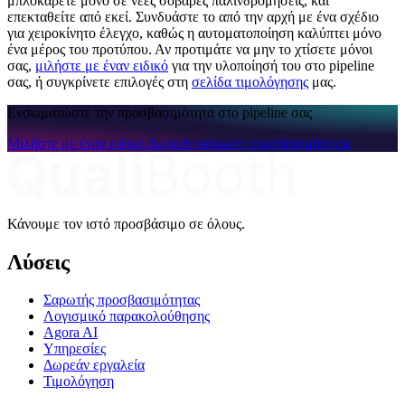
μπλοκάρετε μόνο σε νέες σοβαρές παλινδρομήσεις, και
επεκταθείτε από εκεί. Συνδυάστε το από την αρχή με ένα σχέδιο
για χειροκίνητο έλεγχο, καθώς η αυτοματοποίηση καλύπτει μόνο
ένα μέρος του προτύπου. Αν προτιμάτε να μην το χτίσετε μόνοι
σας,
μιλήστε με έναν ειδικό
για την υλοποίησή του στο pipeline
σας, ή συγκρίνετε επιλογές στη
σελίδα τιμολόγησης
μας.
Ενσωματώστε την προσβασιμότητα στο pipeline σας
Μιλήστε με έναν ειδικό
Δωρεάν σάρωση προσβασιμότητας
Κάνουμε τον ιστό προσβάσιμο σε όλους.
Λύσεις
Σαρωτής προσβασιμότητας
Λογισμικό παρακολούθησης
Agora AI
Υπηρεσίες
Δωρεάν εργαλεία
Τιμολόγηση