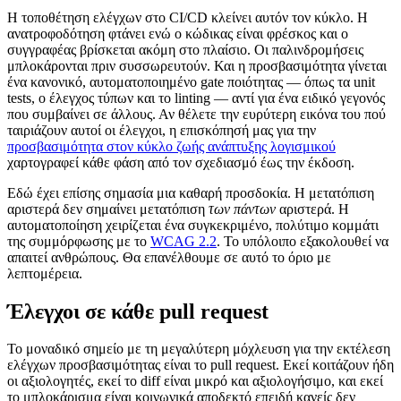
Η τοποθέτηση ελέγχων στο CI/CD κλείνει αυτόν τον κύκλο. Η
ανατροφοδότηση φτάνει ενώ ο κώδικας είναι φρέσκος και ο
συγγραφέας βρίσκεται ακόμη στο πλαίσιο. Οι παλινδρομήσεις
μπλοκάρονται πριν συσσωρευτούν. Και η προσβασιμότητα γίνεται
ένα κανονικό, αυτοματοποιημένο gate ποιότητας — όπως τα unit
tests, ο έλεγχος τύπων και το linting — αντί για ένα ειδικό γεγονός
που συμβαίνει σε άλλους. Αν θέλετε την ευρύτερη εικόνα του πού
ταιριάζουν αυτοί οι έλεγχοι, η επισκόπησή μας για την
προσβασιμότητα στον κύκλο ζωής ανάπτυξης λογισμικού
χαρτογραφεί κάθε φάση από τον σχεδιασμό έως την έκδοση.
Εδώ έχει επίσης σημασία μια καθαρή προσδοκία. Η μετατόπιση
αριστερά δεν σημαίνει μετατόπιση
των πάντων
αριστερά. Η
αυτοματοποίηση χειρίζεται ένα συγκεκριμένο, πολύτιμο κομμάτι
της συμμόρφωσης με το
WCAG 2.2
. Το υπόλοιπο εξακολουθεί να
απαιτεί ανθρώπους. Θα επανέλθουμε σε αυτό το όριο με
λεπτομέρεια.
Έλεγχοι σε κάθε pull request
Το μοναδικό σημείο με τη μεγαλύτερη μόχλευση για την εκτέλεση
ελέγχων προσβασιμότητας είναι το pull request. Εκεί κοιτάζουν ήδη
οι αξιολογητές, εκεί το diff είναι μικρό και αξιολογήσιμο, και εκεί
το μπλοκάρισμα είναι κοινωνικά αποδεκτό επειδή κανείς δεν