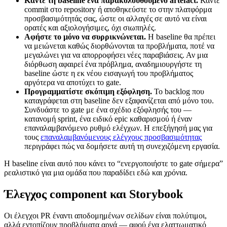
Κάντε τη baseline ένα παρακολουθούμενο artefact.
Κάντε
commit στο repository ή αποθηκεύστε το στην πλατφόρμα
προσβασιμότητάς σας, ώστε οι αλλαγές σε αυτό να είναι
ορατές και αξιολογήσιμες, όχι σιωπηλές.
Αφήστε το μόνο να συρρικνώνεται.
Η baseline θα πρέπει
να μειώνεται καθώς διορθώνονται τα προβλήματα, ποτέ να
μεγαλώνει για να απορροφήσει νέες παραβιάσεις. Αν μια
διόρθωση αφαιρεί ένα πρόβλημα, αναδημιουργήστε τη
baseline ώστε η εκ νέου εισαγωγή του προβλήματος
αργότερα να αποτύχει το gate.
Προγραμματίστε σκόπιμη εξόφληση.
Το backlog που
καταγράφεται στη baseline δεν εξαφανίζεται από μόνο του.
Συνδυάστε το gate με ένα σχέδιο εξόφλησής του —
κατανομή sprint, ένα ειδικό epic καθαρισμού ή έναν
επαναλαμβανόμενο ρυθμό ελέγχων. Η επεξήγησή μας για
τους
επαναλαμβανόμενους ελέγχους προσβασιμότητας
περιγράφει πώς να δομήσετε αυτή τη συνεχιζόμενη εργασία.
Η baseline είναι αυτό που κάνει το “ενεργοποιήστε το gate σήμερα”
ρεαλιστικό για μια ομάδα που παραδίδει εδώ και χρόνια.
Έλεγχος component και Storybook
Οι έλεγχοι PR έναντι αποδομημένων σελίδων είναι πολύτιμοι,
αλλά εντοπίζουν προβλήματα αργά — αφού ένα ελαττωματικό