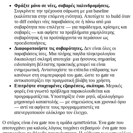
Φράξτε μόνο σε νέες, σοβαρές παλινδρομήσεις.
Συγκρίνετε την τρέχουσα σάρωση με μια baseline
(καλύπτεται στην επόμενη ενότητα). Αποτύχετε το build όταν
το diff εισάγει
νέες
παραβιάσεις σε ή πάνω από μια
σοβαρότητα που επιλέγετε — για παράδειγμα, κρίσιμες και
σοβαρές — και αφήστε τα προβλήματα χαμηλότερης
σοβαρότητας ή τα προϋπάρχοντα να περάσουν ως
προειδοποιήσεις.
Διαφοροποιήστε τις σοβαρότητες.
Δεν είναι όλες οι
παραβιάσεις ίσες. Μια πλήρης παγίδα πληκτρολογίου
δικαιολογεί σκληρή αποτυχία· μια ήσσονος σημασίας
ειδοποίηση βέλτιστης πρακτικής μπορεί να είναι
ενημερωτική. Αντιστοιχίστε τα επίπεδα επίδρασης των
κανόνων στη συμπεριφορά του gate, ώστε το gate να
αντικατοπτρίζει την πραγματική βλάβη του χρήστη.
Επιτρέψτε στοχευμένες εξαιρέσεις, σκόπιμα.
Μερικές
φορές ένα γνωστό πρόβλημα παρακολουθείται και
προγραμματίζεται. Υποστηρίξτε έναν ρητό, αξιολογήσιμο
μηχανισμό καταστολής — με σημειώσεις και χρονικό όριο
— αντί να αφήνετε τους προγραμματιστές να
απενεργοποιούν ολόκληρο τον έλεγχο.
Ο στόχος είναι ένα gate που η ομάδα
εμπιστεύεται
. Ένα gate που
αποτυγχάνει για καλούς λόγους τυγχάνει σεβασμού· ένα gate που