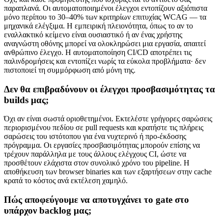
παραπλανά. Οι αυτοματοποιημένοι έλεγχοι εντοπίζουν αξιόπιστα
μόνο περίπου το 30–40% των κριτηρίων επιτυχίας WCAG — τα
μηχανικά ελέγξιμα. Η εμπειρική πλειονότητα, όπως το αν το
εναλλακτικό κείμενο είναι ουσιαστικό ή αν ένας χρήστης
αναγνώστη οθόνης μπορεί να ολοκληρώσει μια εργασία, απαιτεί
ανθρώπινο έλεγχο. Η αυτοματοποίηση CI/CD αποτρέπει τις
παλινδρομήσεις και εντοπίζει νωρίς τα εύκολα προβλήματα· δεν
πιστοποιεί τη συμμόρφωση από μόνη της.
Δεν θα επιβραδύνουν οι έλεγχοι προσβασιμότητας τα
builds μας;
Όχι αν είναι σωστά οριοθετημένοι. Εκτελέστε γρήγορες σαρώσεις
περιορισμένου πεδίου σε pull requests και κρατήστε τις πλήρεις
σαρώσεις του ιστότοπου για ένα νυχτερινό ή προ-έκδοσης
πρόγραμμα. Οι εργασίες προσβασιμότητας μπορούν επίσης να
τρέχουν παράλληλα με τους άλλους ελέγχους CI, ώστε να
προσθέτουν ελάχιστα στον συνολικό χρόνο του pipeline. Η
αποθήκευση των browser binaries και των εξαρτήσεων στην cache
κρατά το κόστος ανά εκτέλεση χαμηλό.
Πώς αποφεύγουμε να αποτυγχάνει το gate στο
υπάρχον backlog μας;