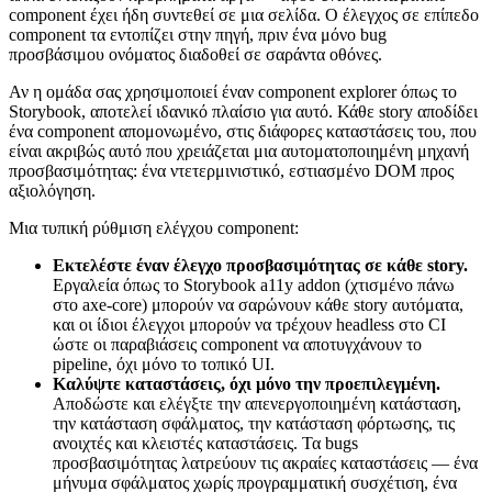
component έχει ήδη συντεθεί σε μια σελίδα. Ο έλεγχος σε επίπεδο
component τα εντοπίζει στην πηγή, πριν ένα μόνο bug
προσβάσιμου ονόματος διαδοθεί σε σαράντα οθόνες.
Αν η ομάδα σας χρησιμοποιεί έναν component explorer όπως το
Storybook, αποτελεί ιδανικό πλαίσιο για αυτό. Κάθε story αποδίδει
ένα component απομονωμένο, στις διάφορες καταστάσεις του, που
είναι ακριβώς αυτό που χρειάζεται μια αυτοματοποιημένη μηχανή
προσβασιμότητας: ένα ντετερμινιστικό, εστιασμένο DOM προς
αξιολόγηση.
Μια τυπική ρύθμιση ελέγχου component:
Εκτελέστε έναν έλεγχο προσβασιμότητας σε κάθε story.
Εργαλεία όπως το Storybook a11y addon (χτισμένο πάνω
στο axe-core) μπορούν να σαρώνουν κάθε story αυτόματα,
και οι ίδιοι έλεγχοι μπορούν να τρέχουν headless στο CI
ώστε οι παραβιάσεις component να αποτυγχάνουν το
pipeline, όχι μόνο το τοπικό UI.
Καλύψτε καταστάσεις, όχι μόνο την προεπιλεγμένη.
Αποδώστε και ελέγξτε την απενεργοποιημένη κατάσταση,
την κατάσταση σφάλματος, την κατάσταση φόρτωσης, τις
ανοιχτές και κλειστές καταστάσεις. Τα bugs
προσβασιμότητας λατρεύουν τις ακραίες καταστάσεις — ένα
μήνυμα σφάλματος χωρίς προγραμματική συσχέτιση, ένα