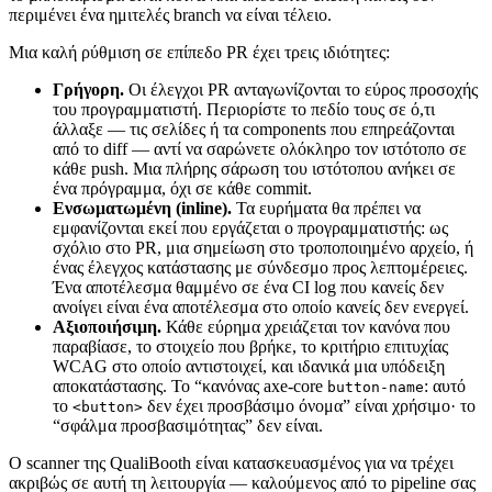
περιμένει ένα ημιτελές branch να είναι τέλειο.
Μια καλή ρύθμιση σε επίπεδο PR έχει τρεις ιδιότητες:
Γρήγορη.
Οι έλεγχοι PR ανταγωνίζονται το εύρος προσοχής
του προγραμματιστή. Περιορίστε το πεδίο τους σε ό,τι
άλλαξε — τις σελίδες ή τα components που επηρεάζονται
από το diff — αντί να σαρώνετε ολόκληρο τον ιστότοπο σε
κάθε push. Μια πλήρης σάρωση του ιστότοπου ανήκει σε
ένα πρόγραμμα, όχι σε κάθε commit.
Ενσωματωμένη (inline).
Τα ευρήματα θα πρέπει να
εμφανίζονται εκεί που εργάζεται ο προγραμματιστής: ως
σχόλιο στο PR, μια σημείωση στο τροποποιημένο αρχείο, ή
ένας έλεγχος κατάστασης με σύνδεσμο προς λεπτομέρειες.
Ένα αποτέλεσμα θαμμένο σε ένα CI log που κανείς δεν
ανοίγει είναι ένα αποτέλεσμα στο οποίο κανείς δεν ενεργεί.
Αξιοποιήσιμη.
Κάθε εύρημα χρειάζεται τον κανόνα που
παραβίασε, το στοιχείο που βρήκε, το κριτήριο επιτυχίας
WCAG στο οποίο αντιστοιχεί, και ιδανικά μια υπόδειξη
αποκατάστασης. Το “κανόνας axe-core
: αυτό
button-name
το
δεν έχει προσβάσιμο όνομα” είναι χρήσιμο· το
<button>
“σφάλμα προσβασιμότητας” δεν είναι.
Ο scanner της QualiBooth είναι κατασκευασμένος για να τρέχει
ακριβώς σε αυτή τη λειτουργία — καλούμενος από το pipeline σας