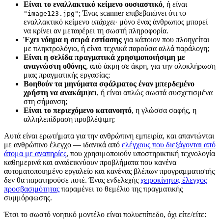
Είναι το εναλλακτικό κείμενο ουσιαστικό
, ή είναι
; Ένας scanner επιβεβαιώνει ότι το
"image123.jpg"
εναλλακτικό κείμενο
υπάρχει
· μόνο ένας άνθρωπος μπορεί
να κρίνει αν μεταφέρει τη σωστή πληροφορία.
Έχει νόημα η σειρά εστίασης
για κάποιον που πλοηγείται
με πληκτρολόγιο, ή είναι τεχνικά παρούσα αλλά παράλογη;
Είναι η σελίδα πραγματικά χρησιμοποιήσιμη με
αναγνώστη οθόνης
, από άκρη σε άκρη, για την ολοκλήρωση
μιας πραγματικής εργασίας;
Βοηθούν τα μηνύματα σφάλματος έναν μπερδεμένο
χρήστη να ανακάμψει
, ή είναι απλώς σωστά συσχετισμένα
στη σήμανση;
Είναι το περιεχόμενο κατανοητό
, η γλώσσα σαφής, η
αλληλεπίδραση προβλέψιμη;
Αυτά είναι ερωτήματα για την ανθρώπινη εμπειρία, και απαντώνται
με ανθρώπινο έλεγχο — ιδανικά από
ελέγχους που διεξάγονται από
άτομα με αναπηρίες
, που χρησιμοποιούν υποστηρικτική τεχνολογία
καθημερινά και αναδεικνύουν προβλήματα που κανένα
αυτοματοποιημένο εργαλείο και κανένας βλέπων προγραμματιστής
δεν θα παρατηρούσε ποτέ. Ένας ενδελεχής
χειροκίνητος έλεγχος
προσβασιμότητας
παραμένει το θεμέλιο της πραγματικής
συμμόρφωσης.
Έτσι το σωστό νοητικό μοντέλο είναι πολυεπίπεδο, όχι είτε/είτε: