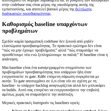
αποτυγχάνει σε θόρυβο παρακάμπτεται. Η ρύθμιση των κατωφλίων
στην codebase σας είναι μέρος της οικοδόμησης αυτής της
εμπιστοσύνης, και αποτελεί βασικό μέρος της
βελτίωσης
διαδικασιών προσβασιμότητας
.
Καθορισμός baseline υπαρχόντων
προβλημάτων
Σχεδόν καμία πραγματική codebase δεν ξεκινά από μηδέν
ελαττώματα προσβασιμότητας. Το πρακτικό ερώτημα δεν είναι
“πώς να μην έχουμε προβλήματα;” αλλά “πώς σταματάμε να
προσθέτουμε νέα ενώ ξεπληρώνουμε τα παλιά;” Η baseline είναι η
απάντηση.
Μια baseline είναι ένα καταγεγραμμένο στιγμιότυπο των
προβλημάτων προσβασιμότητας που υπάρχουν ήδη όταν
ενεργοποιείτε το gate. Κάθε επόμενη σάρωση συγκρίνεται με
αυτήν. Το gate αποτυγχάνει σε ό,τι είναι
νέο
σε σχέση με τη
baseline· το υπάρχον backlog αναγνωρίζεται αλλά δεν μπλοκάρει
τα builds. Αυτό σας επιτρέπει να ενεργοποιήσετε την επιβολή
αμέσως χωρίς να σταματήσετε την ανάπτυξη.
Μερικές πρακτικές διατηρούν τις baselines υγιείς: