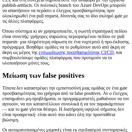
publish-artifacts. Οι πολιτικές branch του Azure DevOps μπορούν
να απαιτήσουν να περάσει ο έλεγχος προσβασιμότητας πριν
ολοκληρωθεί ένα pull request, δίνοντάς σας το ίδιο σκληρό gate με
τις άλλες πλατφόρμες.
Όποιο σύστημα κι αν χρησιμοποιείτε, η σωστή στρατηγική πεδίου
είναι συνεπής: γρήγορες σαρώσεις περιορισμένου πεδίου σε pull
requests· μια πληρέστερη σάρωση σε ένα νυχτερινό ή προ-έκδοσης
πρόγραμμα. Βοηθάμε ομάδες να το ρυθμίσουν αυτό από άκρη σε
άκρη ως μέρος της
ενσωμάτωσης προσβασιμότητας CI/CD
, και
συμβουλεύουμε ομάδες πλατφόρμας που προτιμούν να το
υλοποιήσουν μόνες τους.
Μείωση των false positives
Τίποτα δεν καταστρέφει την εμπιστοσύνη μιας ομάδας σε ένα gate
προσβασιμότητας πιο γρήγορα από τα false positives. Αν ο έλεγχος
επισημαίνει μη-προβλήματα, οι προγραμματιστές μαθαίνουν να τον
αγνοούν, να τον καταστέλλουν συνολικά ή να τον παρακάμπτουν
— και το gate γίνεται θέατρο. Η διατήρηση υψηλού σήματος δεν
είναι προαιρετική· είναι αυτό που κάνει όλη την προσπάθεια
βιώσιμη.
Οι αυτοματοποιημένες μηχανές είναι εκ σχεδιασμού συντηρητικές