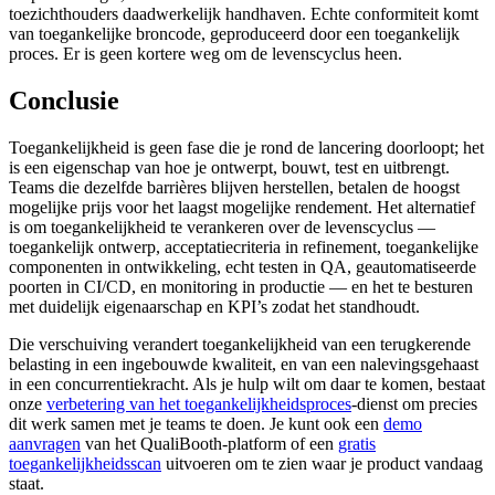
toezichthouders daadwerkelijk handhaven. Echte conformiteit komt
van toegankelijke broncode, geproduceerd door een toegankelijk
proces. Er is geen kortere weg om de levenscyclus heen.
Conclusie
Toegankelijkheid is geen fase die je rond de lancering doorloopt; het
is een eigenschap van hoe je ontwerpt, bouwt, test en uitbrengt.
Teams die dezelfde barrières blijven herstellen, betalen de hoogst
mogelijke prijs voor het laagst mogelijke rendement. Het alternatief
is om toegankelijkheid te verankeren over de levenscyclus —
toegankelijk ontwerp, acceptatiecriteria in refinement, toegankelijke
componenten in ontwikkeling, echt testen in QA, geautomatiseerde
poorten in CI/CD, en monitoring in productie — en het te besturen
met duidelijk eigenaarschap en KPI’s zodat het standhoudt.
Die verschuiving verandert toegankelijkheid van een terugkerende
belasting in een ingebouwde kwaliteit, en van een nalevingsgehaast
in een concurrentiekracht. Als je hulp wilt om daar te komen, bestaat
onze
verbetering van het toegankelijkheidsproces
-dienst om precies
dit werk samen met je teams te doen. Je kunt ook een
demo
aanvragen
van het QualiBooth-platform of een
gratis
toegankelijkheidsscan
uitvoeren om te zien waar je product vandaag
staat.