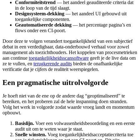
Conformiteitstrend
— het aandeel geauditeerde criteria dat
in de loop van de tijd slaagt.
Designsysteem-dekking
— het aandeel UI gebouwd uit
toegankelijke componenten.
Geautomatiseerde dekking
— het percentage pagina’s en
flows onder een CI-poort.
Door deze te volgen verandert toegankelijkheid van een subjectief
debat in een verdedigbaar, data-onderbouwd verhaal voor zowel
management als toezichthouders. Het koppelen van procesmetrieken
aan continue
toegankelijkheidsscansoftware
geeft je de live data om
ze te vullen, en
terugkerende audits
bieden de onafhankelijke
verificatie dat je cijfers de realiteit weerspiegelen.
Een pragmatische uitrolvolgorde
Je hoeft niet van de ene op de andere dag “geoptimaliseerd” te
bereiken, en het proberen zal de hele inspanning doen stranden.
Volg het werk in volgorde zodat waarde vroeg landt en momentum
opbouwt.
Basislijn.
Voer een volwassenheidsbeoordeling en een eerste
audit uit om te weten waar je staat.
Snelle winsten.
Voeg toegankelijkheidsacceptatiecriteria toe