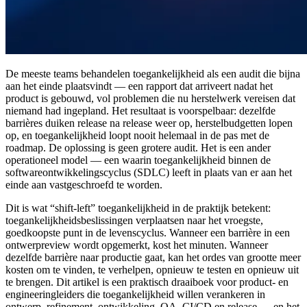
De meeste teams behandelen toegankelijkheid als een audit die bijna
aan het einde plaatsvindt — een rapport dat arriveert nadat het
product is gebouwd, vol problemen die nu herstelwerk vereisen dat
niemand had ingepland. Het resultaat is voorspelbaar: dezelfde
barrières duiken release na release weer op, herstelbudgetten lopen
op, en toegankelijkheid loopt nooit helemaal in de pas met de
roadmap. De oplossing is geen grotere audit. Het is een ander
operationeel model — een waarin toegankelijkheid binnen de
softwareontwikkelingscyclus (SDLC) leeft in plaats van er aan het
einde aan vastgeschroefd te worden.
Dit is wat “shift-left” toegankelijkheid in de praktijk betekent:
toegankelijkheidsbeslissingen verplaatsen naar het vroegste,
goedkoopste punt in de levenscyclus. Wanneer een barrière in een
ontwerpreview wordt opgemerkt, kost het minuten. Wanneer
dezelfde barrière naar productie gaat, kan het ordes van grootte meer
kosten om te vinden, te verhelpen, opnieuw te testen en opnieuw uit
te brengen. Dit artikel is een praktisch draaiboek voor product- en
engineeringleiders die toegankelijkheid willen verankeren in
ontwerp, refinement, ontwikkeling, QA, CI/CD en release — en het