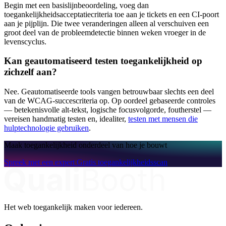
Begin met een basislijnbeoordeling, voeg dan
toegankelijkheidsacceptatiecriteria toe aan je tickets en een CI-poort
aan je pijplijn. Die twee veranderingen alleen al verschuiven een
groot deel van de probleemdetectie binnen weken vroeger in de
levenscyclus.
Kan geautomatiseerd testen toegankelijkheid op
zichzelf aan?
Nee. Geautomatiseerde tools vangen betrouwbaar slechts een deel
van de WCAG-succescriteria op. Op oordeel gebaseerde controles
— betekenisvolle alt-tekst, logische focusvolgorde, foutherstel —
vereisen handmatig testen en, idealiter,
testen met mensen die
hulptechnologie gebruiken
.
Maak toegankelijkheid onderdeel van hoe je bouwt
Spreek met een expert
Gratis toegankelijkheidsscan
Het web toegankelijk maken voor iedereen.