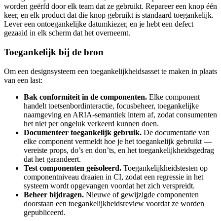
worden geërfd door elk team dat ze gebruikt. Repareer een knop één
keer, en elk product dat die knop gebruikt is standaard toegankelijk.
Lever een ontoegankelijke datumkiezer, en je hebt een defect
gezaaid in elk scherm dat het overneemt.
Toegankelijk bij de bron
Om een designsysteem een toegankelijkheidsasset te maken in plaats
van een last:
Bak conformiteit in de componenten.
Elke component
handelt toetsenbordinteractie, focusbeheer, toegankelijke
naamgeving en ARIA-semantiek intern af, zodat consumenten
het niet per ongeluk verkeerd kunnen doen.
Documenteer toegankelijk gebruik.
De documentatie van
elke component vermeldt hoe je het toegankelijk gebruikt —
vereiste props, do’s en don’ts, en het toegankelijkheidsgedrag
dat het garandeert.
Test componenten geïsoleerd.
Toegankelijkheidstesten op
componentniveau draaien in CI, zodat een regressie in het
systeem wordt opgevangen voordat het zich verspreidt.
Beheer bijdragen.
Nieuwe of gewijzigde componenten
doorstaan een toegankelijkheidsreview voordat ze worden
gepubliceerd.