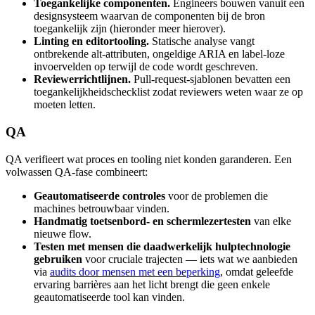
Toegankelijke componenten.
Engineers bouwen vanuit een
designsysteem waarvan de componenten bij de bron
toegankelijk zijn (hieronder meer hierover).
Linting en editortooling.
Statische analyse vangt
ontbrekende alt-attributen, ongeldige ARIA en label-loze
invoervelden op terwijl de code wordt geschreven.
Reviewerrichtlijnen.
Pull-request-sjablonen bevatten een
toegankelijkheidschecklist zodat reviewers weten waar ze op
moeten letten.
QA
QA verifieert wat proces en tooling niet konden garanderen. Een
volwassen QA-fase combineert:
Geautomatiseerde controles
voor de problemen die
machines betrouwbaar vinden.
Handmatig toetsenbord- en schermlezertesten
van elke
nieuwe flow.
Testen met mensen die daadwerkelijk hulptechnologie
gebruiken
voor cruciale trajecten — iets wat we aanbieden
via
audits door mensen met een beperking
, omdat geleefde
ervaring barrières aan het licht brengt die geen enkele
geautomatiseerde tool kan vinden.