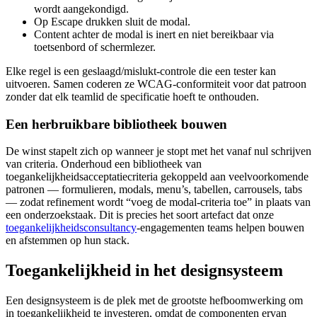
wordt aangekondigd.
Op Escape drukken sluit de modal.
Content achter de modal is inert en niet bereikbaar via
toetsenbord of schermlezer.
Elke regel is een geslaagd/mislukt-controle die een tester kan
uitvoeren. Samen coderen ze WCAG-conformiteit voor dat patroon
zonder dat elk teamlid de specificatie hoeft te onthouden.
Een herbruikbare bibliotheek bouwen
De winst stapelt zich op wanneer je stopt met het vanaf nul schrijven
van criteria. Onderhoud een bibliotheek van
toegankelijkheidsacceptatiecriteria gekoppeld aan veelvoorkomende
patronen — formulieren, modals, menu’s, tabellen, carrousels, tabs
— zodat refinement wordt “voeg de modal-criteria toe” in plaats van
een onderzoekstaak. Dit is precies het soort artefact dat onze
toegankelijkheidsconsultancy
-engagementen teams helpen bouwen
en afstemmen op hun stack.
Toegankelijkheid in het designsysteem
Een designsysteem is de plek met de grootste hefboomwerking om
in toegankelijkheid te investeren, omdat de componenten ervan