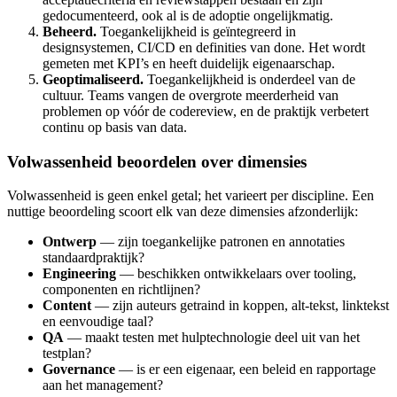
gedocumenteerd, ook al is de adoptie ongelijkmatig.
Beheerd.
Toegankelijkheid is geïntegreerd in
designsystemen, CI/CD en definities van done. Het wordt
gemeten met KPI’s en heeft duidelijk eigenaarschap.
Geoptimaliseerd.
Toegankelijkheid is onderdeel van de
cultuur. Teams vangen de overgrote meerderheid van
problemen op vóór de codereview, en de praktijk verbetert
continu op basis van data.
Volwassenheid beoordelen over dimensies
Volwassenheid is geen enkel getal; het varieert per discipline. Een
nuttige beoordeling scoort elk van deze dimensies afzonderlijk:
Ontwerp
— zijn toegankelijke patronen en annotaties
standaardpraktijk?
Engineering
— beschikken ontwikkelaars over tooling,
componenten en richtlijnen?
Content
— zijn auteurs getraind in koppen, alt-tekst, linktekst
en eenvoudige taal?
QA
— maakt testen met hulptechnologie deel uit van het
testplan?
Governance
— is er een eigenaar, een beleid en rapportage
aan het management?