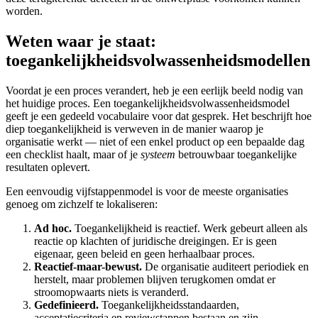
worden.
Weten waar je staat:
toegankelijkheidsvolwassenheidsmodellen
Voordat je een proces verandert, heb je een eerlijk beeld nodig van
het huidige proces. Een toegankelijkheidsvolwassenheidsmodel
geeft je een gedeeld vocabulaire voor dat gesprek. Het beschrijft hoe
diep toegankelijkheid is verweven in de manier waarop je
organisatie werkt — niet of een enkel product op een bepaalde dag
een checklist haalt, maar of je
systeem
betrouwbaar toegankelijke
resultaten oplevert.
Een eenvoudig vijfstappenmodel is voor de meeste organisaties
genoeg om zichzelf te lokaliseren:
Ad hoc.
Toegankelijkheid is reactief. Werk gebeurt alleen als
reactie op klachten of juridische dreigingen. Er is geen
eigenaar, geen beleid en geen herhaalbaar proces.
Reactief-maar-bewust.
De organisatie auditeert periodiek en
herstelt, maar problemen blijven terugkomen omdat er
stroomopwaarts niets is veranderd.
Gedefinieerd.
Toegankelijkheidsstandaarden,
acceptatiecriteria en reviewstappen bestaan en zijn