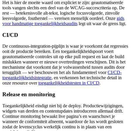
Het is hier de moeite waard om expliciet te zijn: geautomatiseerde
tools vangen slechts een deel van de WCAG-succescriteria op. De
rest — betekenisvolle alt-tekst, logische focusvolgorde, zinvolle
leesvolgorde, foutherstel — vereisen menselijk oordeel. Onze
gids
voor handmatige toegankelijkheidsaudits
legt uit waar de grens ligt.
CI/CD
De continuous-integration-pijplijn is waar je voorkomt dat regressies
ooit de productie bereiken. Een toegankelijkheidspoort voert
geautomatiseerde controles uit op elke pull request en laat de build
mislukken wanneer er nieuwe overtredingen verschijnen. Dit is het
mechanisme dat voorkomt dat je volwassenheid tussen audits door
terugglijdt — we beschouwen het als fundamenteel voor
CI/CD-
toegankelijkheidsintegratie
, en verkennen het technische detail in
onze resource over
toegankelijkheidstesten in CI/CD
.
Release en monitoring
Toegankelijkheid eindigt niet bij de deploy. Productiewijzigingen,
widgets van derden en contentupdates introduceren allemaal drift.
Continue monitoring bewaakt live pagina’s en waarschuwt je
wanneer de conformiteit afneemt, waardoor de lus wordt gesloten
zodat de levenscyclus werkelijk continu is in plaats van een