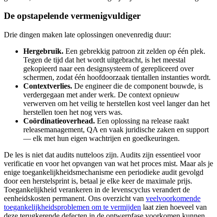
De opstapelende vermenigvuldiger
Drie dingen maken late oplossingen onevenredig duur:
Hergebruik.
Een gebrekkig patroon zit zelden op één plek.
Tegen de tijd dat het wordt uitgebracht, is het meestal
gekopieerd naar een designsysteem of gerepliceerd over
schermen, zodat één hoofdoorzaak tientallen instanties wordt.
Contextverlies.
De engineer die de component bouwde, is
verdergegaan met ander werk. De context opnieuw
verwerven om het veilig te herstellen kost veel langer dan het
herstellen toen het nog vers was.
Coördinatieoverhead.
Een oplossing na release raakt
releasemanagement, QA en vaak juridische zaken en support
— elk met hun eigen wachtrijen en goedkeuringen.
De les is niet dat audits nutteloos zijn. Audits zijn essentieel voor
verificatie en voor het opvangen van wat het proces mist. Maar als je
enige toegankelijkheidsmechanisme een periodieke audit gevolgd
door een herstelsprint is, betaal je elke keer de maximale prijs.
Toegankelijkheid verankeren in de levenscyclus verandert de
eenheidskosten permanent. Ons overzicht van
veelvoorkomende
toegankelijkheidsproblemen om te vermijden
laat zien hoeveel van
deze terugkerende defecten in de ontwerpfase voorkomen kunnen