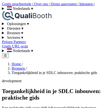
Gratis proefperiode
|
Over ons
|
Demo aanvragen
|
Inloggen
|
Nederlands
▾
Oplossingen
▾
Diensten
▾
Bronnen
▾
Sectoren
▾
Prijzen
Partners
Gratis URL-scan
Nederlands
▾
☰
Home
/
Bronnen
/
Toegankelijkheid in je SDLC inbouwen: praktische gids
development
Toegankelijkheid in je SDLC inbouwen:
praktische gids
Een praktische gids voor shift-left toegankelijkheid: inclusieve