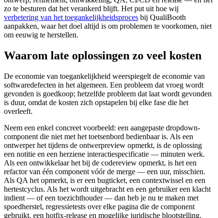
zo te besturen dat het verankerd blijft. Het put uit hoe wij
verbetering van het toegankelijkheidsproces
bij QualiBooth
aanpakken, waar het doel altijd is om problemen te voorkomen, niet
om eeuwig te herstellen.
Waarom late oplossingen zo veel kosten
De economie van toegankelijkheid weerspiegelt de economie van
softwaredefecten in het algemeen. Een probleem dat vroeg wordt
gevonden is goedkoop; hetzelfde probleem dat laat wordt gevonden
is duur, omdat de kosten zich opstapelen bij elke fase die het
overleeft.
Neem een enkel concreet voorbeeld: een aangepaste dropdown-
component die niet met het toetsenbord bedienbaar is. Als een
ontwerper het tijdens de ontwerpreview opmerkt, is de oplossing
een notitie en een herziene interactiespecificatie — minuten werk.
Als een ontwikkelaar het bij de codereview opmerkt, is het een
refactor van één component vóór de merge — een uur, misschien.
Als QA het opmerkt, is er een bugticket, een contextwissel en een
hertestcyclus. Als het wordt uitgebracht en een gebruiker een klacht
indient — of een toezichthouder — dan heb je nu te maken met
spoedherstel, regressietests over elke pagina die de component
gebruikt, een hotfix-release en mogelijke juridische blootstelling.