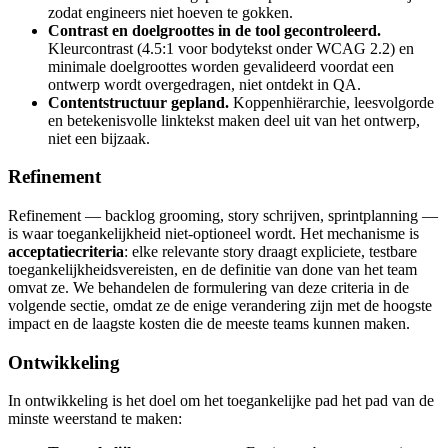
zodat engineers niet hoeven te gokken.
Contrast en doelgroottes in de tool gecontroleerd.
Kleurcontrast (4.5:1 voor bodytekst onder WCAG 2.2) en
minimale doelgroottes worden gevalideerd voordat een
ontwerp wordt overgedragen, niet ontdekt in QA.
Contentstructuur gepland.
Koppenhiërarchie, leesvolgorde
en betekenisvolle linktekst maken deel uit van het ontwerp,
niet een bijzaak.
Refinement
Refinement — backlog grooming, story schrijven, sprintplanning —
is waar toegankelijkheid niet-optioneel wordt. Het mechanisme is
acceptatiecriteria
: elke relevante story draagt expliciete, testbare
toegankelijkheidsvereisten, en de definitie van done van het team
omvat ze. We behandelen de formulering van deze criteria in de
volgende sectie, omdat ze de enige verandering zijn met de hoogste
impact en de laagste kosten die de meeste teams kunnen maken.
Ontwikkeling
In ontwikkeling is het doel om het toegankelijke pad het pad van de
minste weerstand te maken: