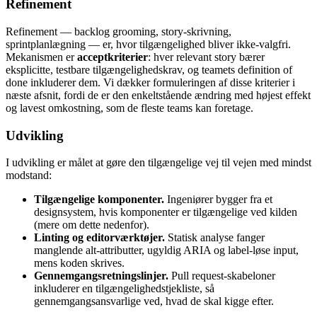
Refinement
Refinement — backlog grooming, story-skrivning,
sprintplanlægning — er, hvor tilgængelighed bliver ikke-valgfri.
Mekanismen er
acceptkriterier
: hver relevant story bærer
eksplicitte, testbare tilgængelighedskrav, og teamets definition of
done inkluderer dem. Vi dækker formuleringen af disse kriterier i
næste afsnit, fordi de er den enkeltstående ændring med højest effekt
og lavest omkostning, som de fleste teams kan foretage.
Udvikling
I udvikling er målet at gøre den tilgængelige vej til vejen med mindst
modstand:
Tilgængelige komponenter.
Ingeniører bygger fra et
designsystem, hvis komponenter er tilgængelige ved kilden
(mere om dette nedenfor).
Linting og editorværktøjer.
Statisk analyse fanger
manglende alt-attributter, ugyldig ARIA og label-løse input,
mens koden skrives.
Gennemgangsretningslinjer.
Pull request-skabeloner
inkluderer en tilgængelighedstjekliste, så
gennemgangsansvarlige ved, hvad de skal kigge efter.