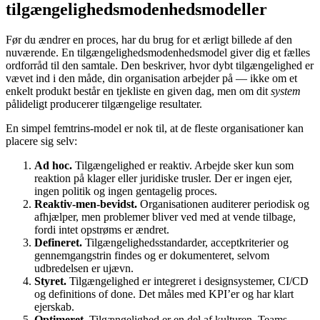
tilgængelighedsmodenhedsmodeller
Før du ændrer en proces, har du brug for et ærligt billede af den
nuværende. En tilgængelighedsmodenhedsmodel giver dig et fælles
ordforråd til den samtale. Den beskriver, hvor dybt tilgængelighed er
vævet ind i den måde, din organisation arbejder på — ikke om et
enkelt produkt består en tjekliste en given dag, men om dit
system
pålideligt producerer tilgængelige resultater.
En simpel femtrins-model er nok til, at de fleste organisationer kan
placere sig selv:
Ad hoc.
Tilgængelighed er reaktiv. Arbejde sker kun som
reaktion på klager eller juridiske trusler. Der er ingen ejer,
ingen politik og ingen gentagelig proces.
Reaktiv-men-bevidst.
Organisationen auditerer periodisk og
afhjælper, men problemer bliver ved med at vende tilbage,
fordi intet opstrøms er ændret.
Defineret.
Tilgængelighedsstandarder, acceptkriterier og
gennemgangstrin findes og er dokumenteret, selvom
udbredelsen er ujævn.
Styret.
Tilgængelighed er integreret i designsystemer, CI/CD
og definitions of done. Det måles med KPI’er og har klart
ejerskab.
Optimeret.
Tilgængelighed er en del af kulturen. Teams