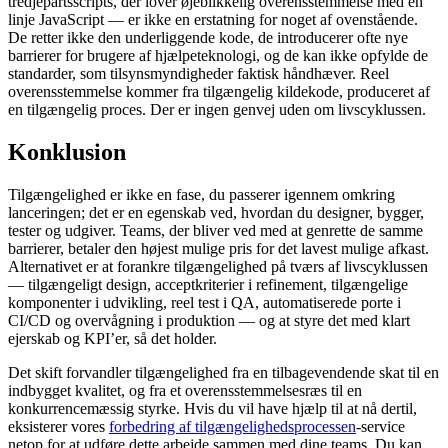
tredjepartsscripts, der lover øjeblikkelig overensstemmelse med en
linje JavaScript — er ikke en erstatning for noget af ovenstående.
De retter ikke den underliggende kode, de introducerer ofte nye
barrierer for brugere af hjælpeteknologi, og de kan ikke opfylde de
standarder, som tilsynsmyndigheder faktisk håndhæver. Reel
overensstemmelse kommer fra tilgængelig kildekode, produceret af
en tilgængelig proces. Der er ingen genvej uden om livscyklussen.
Konklusion
Tilgængelighed er ikke en fase, du passerer igennem omkring
lanceringen; det er en egenskab ved, hvordan du designer, bygger,
tester og udgiver. Teams, der bliver ved med at genrette de samme
barrierer, betaler den højest mulige pris for det lavest mulige afkast.
Alternativet er at forankre tilgængelighed på tværs af livscyklussen
— tilgængeligt design, acceptkriterier i refinement, tilgængelige
komponenter i udvikling, reel test i QA, automatiserede porte i
CI/CD og overvågning i produktion — og at styre det med klart
ejerskab og KPI’er, så det holder.
Det skift forvandler tilgængelighed fra en tilbagevendende skat til en
indbygget kvalitet, og fra et overensstemmelsesræs til en
konkurrencemæssig styrke. Hvis du vil have hjælp til at nå dertil,
eksisterer vores
forbedring af tilgængelighedsprocessen
-service
netop for at udføre dette arbejde sammen med dine teams. Du kan