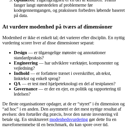
fanger langt størstedelen af problemerne før
kodegennemgangen, og praksissen forbedres løbende baseret
på data.
At vurdere modenhed på tværs af dimensioner
Modenhed er ikke et enkelt tal; det varierer efter disciplin. En nyttig
vurdering scorer hver af disse dimensioner separat:
Design
— er tilgængelige mønstre og annotationer
standardpraksis?
Engineering
— har udviklere værktøjer, komponenter og
vejledning?
Indhold
— er forfattere trænet i overskrifter, alt-tekst,
linktekst og enkelt sprog?
QA
— er test med hjælpeteknologi en del af testplanen?
Governance
— er der en ejer, en politik og rapportering til
ledelsen?
De fleste organisationer opdager, at de er “styret” i én dimension og
“ad hoc” i en anden. Den asymmetri er det mest nyttige resultat af
øvelsen: den fortæller dig præcis, hvor den næste investering vil
betale sig. En struktureret
modenhedsvurdering
gør dette fra en
mavefornemmelse til en benchmark, du kan spore over tid.