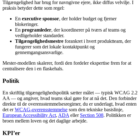
Tilgængelighed har brug for navngivne ejere, ikke diffus velvilje. I
praksis betyder dette som regel:
En
executive sponsor
, der holder budget og fjerner
blokeringer.
En
programleder
, der koordinerer på tværs af teams og
vedligeholder standarder.
Tilgængelighedsmestre
forankret i hvert produktteam, der
fungerer som det lokale kontaktpunkt og
gennemgangsansvarlige.
Mester-modellen skalerer, fordi den fordeler ekspertise frem for at
centralisere den i en flaskehals.
Politik
En skriftlig tilgængelighedspolitik sætter målet — typisk WCAG 2.2
AA — og angiver, hvad teams skal gøre for at nå det. Den forbinder
direkte til de overensstemmelsesregimer, du er underlagt, hvad enten
det er
WCAG-overensstemmelse
som den tekniske basislinje,
European Accessibility Act
,
ADA
eller
Section 508
. Politikken er
broen mellem loven og det daglige arbejde.
KPI’er