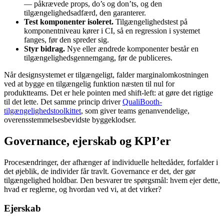
— påkrævede props, do’s og don’ts, og den
tilgængelighedsadfærd, den garanterer.
Test komponenter isoleret.
Tilgængelighedstest på
komponentniveau kører i CI, så en regression i systemet
fanges, før den spreder sig.
Styr bidrag.
Nye eller ændrede komponenter består en
tilgængelighedsgennemgang, før de publiceres.
Når designsystemet er tilgængeligt, falder marginalomkostningen
ved at bygge en tilgængelig funktion næsten til nul for
produktteams. Det er hele pointen med shift-left: at gøre det rigtige
til det lette. Det samme princip driver
QualiBooth-
tilgængelighedstoolkittet
, som giver teams genanvendelige,
overensstemmelsesbevidste byggeklodser.
Governance, ejerskab og KPI’er
Procesændringer, der afhænger af individuelle heltedåder, forfalder i
det øjeblik, de individer får travlt. Governance er det, der gør
tilgængelighed holdbar. Den besvarer tre spørgsmål: hvem ejer dette,
hvad er reglerne, og hvordan ved vi, at det virker?
Ejerskab