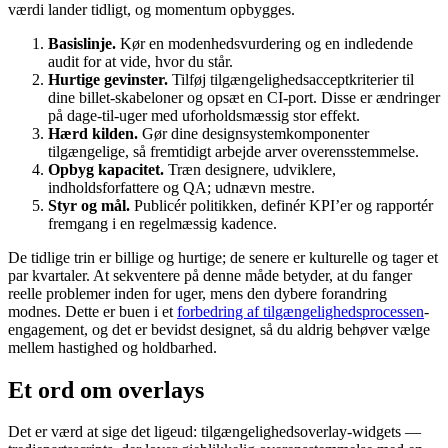
værdi lander tidligt, og momentum opbygges.
Basislinje.
Kør en modenhedsvurdering og en indledende
audit for at vide, hvor du står.
Hurtige gevinster.
Tilføj tilgængelighedsacceptkriterier til
dine billet-skabeloner og opsæt en CI-port. Disse er ændringer
på dage-til-uger med uforholdsmæssig stor effekt.
Hærd kilden.
Gør dine designsystemkomponenter
tilgængelige, så fremtidigt arbejde arver overensstemmelse.
Opbyg kapacitet.
Træn designere, udviklere,
indholdsforfattere og QA; udnævn mestre.
Styr og mål.
Publicér politikken, definér KPI’er og rapportér
fremgang i en regelmæssig kadence.
De tidlige trin er billige og hurtige; de senere er kulturelle og tager et
par kvartaler. At sekventere på denne måde betyder, at du fanger
reelle problemer inden for uger, mens den dybere forandring
modnes. Dette er buen i et
forbedring af tilgængelighedsprocessen
-
engagement, og det er bevidst designet, så du aldrig behøver vælge
mellem hastighed og holdbarhed.
Et ord om overlays
Det er værd at sige det ligeud: tilgængelighedsoverlay-widgets —