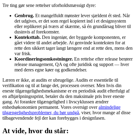
Tre ting gør sene rettelser uforholdsmæssigt dyre:
Genbrug.
Et mangelfuldt mønster lever sjældent ét sted. Når
det udgives, er det som regel kopieret ind i et designsystem
eller replikeret på tværs af skærme, så én grundårsag bliver til
dusinvis af forekomster.
Konteksttab.
Den ingeniør, der byggede komponenten, er
gået videre til andet arbejde. At genvinde konteksten for at
rette den sikkert tager langt længere end at rette den, mens den
var frisk.
Koordineringsomkostninger.
En rettelse efter release berører
release management, QA og ofte juridisk og support — hver
med deres egne køer og godkendelser.
Læren er ikke, at audits er ubrugelige. Audits er essentielle til
verifikation og til at fange det, processen overser. Men hvis din
eneste tilgængelighedsmekanisme er en periodisk audit efterfulgt af
en afhjælpningssprint, betaler du den maksimale pris hver eneste
gang. At forankre tilgængelighed i livscyklussen ændrer
enhedsøkonomien permanent. Vores oversigt over
almindelige
tilgængelighedsproblemer, du bør undgå
, viser, hvor mange af disse
tilbagevendende fejl der kan forebygges i designfasen.
At vide, hvor du står: