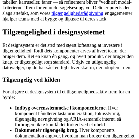
tabeller, karruseller, faner — så refinement bliver “vedhæft modal-
kriterierne” frem for en undersøgelsesopgave. Dette er præcis den
slags artefakt, som vores
tilgængelighedsrådgivning
-engagementer
hjælper teams med at bygge og tilpasse til deres stack.
Tilgængelighed i designsystemet
Et designsystem er det sted med størst løftestang at investere i
tilgængelighed, fordi dets komponenter arves af hvert team, der
bruger dem. Ret en knap én gang, og hvert produkt, der bruger den
knap, er tilgængeligt som standard. Udgiv en utilgængelig
datovælger, og du har sået en fejl i hver skærm, der adopterer den.
Tilgængelig ved kilden
For at gøre et designsystem til et tilgængelighedsaktiv frem for en
byrde:
Indbyg overensstemmelse i komponenterne.
Hver
komponent håndterer tastaturinteraktion, fokusstyring,
tilgængelig navngivning og ARIA-semantik internt, så
forbrugere ikke kan få det forkert ved et uheld.
Dokumentér tilgængelig brug.
Hver komponents
dokumentation angiver, hvordan man bruger den tilgængeligt