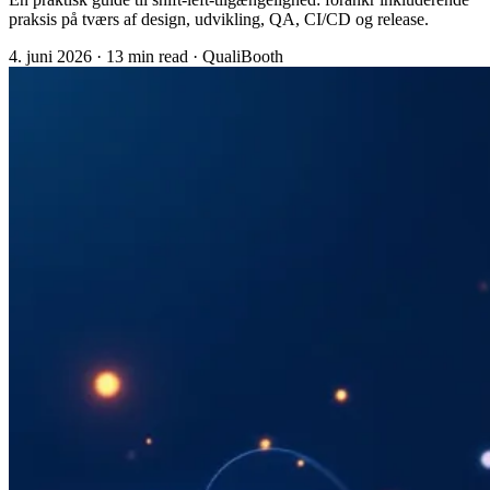
praksis på tværs af design, udvikling, QA, CI/CD og release.
4. juni 2026
·
13 min read
·
QualiBooth