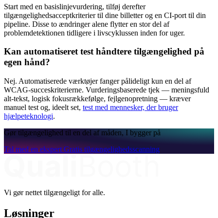
Start med en basislinjevurdering, tilføj derefter
tilgængelighedsacceptkriterier til dine billetter og en CI-port til din
pipeline. Disse to ændringer alene flytter en stor del af
problemdetektionen tidligere i livscyklussen inden for uger.
Kan automatiseret test håndtere tilgængelighed på
egen hånd?
Nej. Automatiserede værktøjer fanger pålideligt kun en del af
WCAG-succeskriterierne. Vurderingsbaserede tjek — meningsfuld
alt-tekst, logisk fokusrækkefølge, fejlgenopretning — kræver
manuel test og, ideelt set,
test med mennesker, der bruger
hjælpeteknologi
.
Gør tilgængelighed til en del af måden, I bygger på
Tal med en ekspert
Gratis tilgængelighedsscanning
Vi gør nettet tilgængeligt for alle.
Løsninger