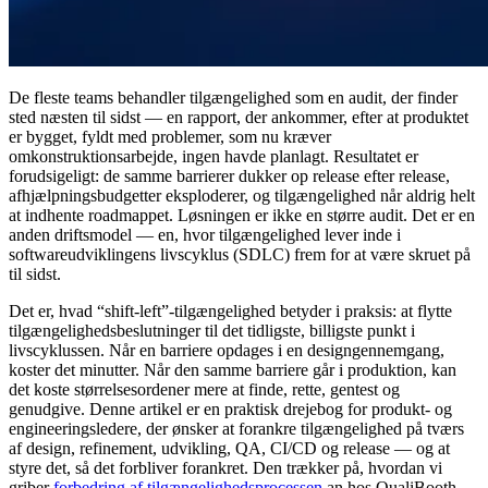
De fleste teams behandler tilgængelighed som en audit, der finder
sted næsten til sidst — en rapport, der ankommer, efter at produktet
er bygget, fyldt med problemer, som nu kræver
omkonstruktionsarbejde, ingen havde planlagt. Resultatet er
forudsigeligt: de samme barrierer dukker op release efter release,
afhjælpningsbudgetter eksploderer, og tilgængelighed når aldrig helt
at indhente roadmappet. Løsningen er ikke en større audit. Det er en
anden driftsmodel — en, hvor tilgængelighed lever inde i
softwareudviklingens livscyklus (SDLC) frem for at være skruet på
til sidst.
Det er, hvad “shift-left”-tilgængelighed betyder i praksis: at flytte
tilgængelighedsbeslutninger til det tidligste, billigste punkt i
livscyklussen. Når en barriere opdages i en designgennemgang,
koster det minutter. Når den samme barriere går i produktion, kan
det koste størrelsesordener mere at finde, rette, gentest og
genudgive. Denne artikel er en praktisk drejebog for produkt- og
engineeringsledere, der ønsker at forankre tilgængelighed på tværs
af design, refinement, udvikling, QA, CI/CD og release — og at
styre det, så det forbliver forankret. Den trækker på, hvordan vi
griber
forbedring af tilgængelighedsprocessen
an hos QualiBooth,