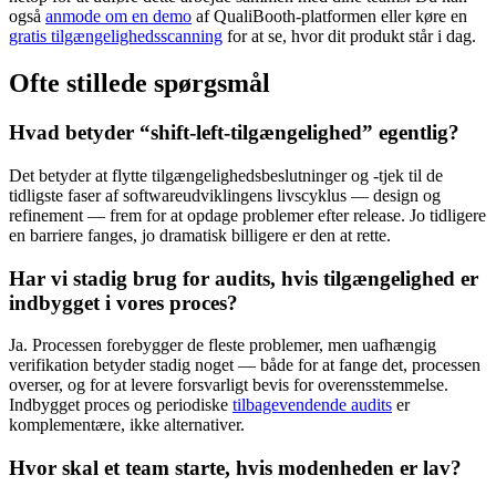
også
anmode om en demo
af QualiBooth-platformen eller køre en
gratis tilgængelighedsscanning
for at se, hvor dit produkt står i dag.
Ofte stillede spørgsmål
Hvad betyder “shift-left-tilgængelighed” egentlig?
Det betyder at flytte tilgængelighedsbeslutninger og -tjek til de
tidligste faser af softwareudviklingens livscyklus — design og
refinement — frem for at opdage problemer efter release. Jo tidligere
en barriere fanges, jo dramatisk billigere er den at rette.
Har vi stadig brug for audits, hvis tilgængelighed er
indbygget i vores proces?
Ja. Processen forebygger de fleste problemer, men uafhængig
verifikation betyder stadig noget — både for at fange det, processen
overser, og for at levere forsvarligt bevis for overensstemmelse.
Indbygget proces og periodiske
tilbagevendende audits
er
komplementære, ikke alternativer.
Hvor skal et team starte, hvis modenheden er lav?