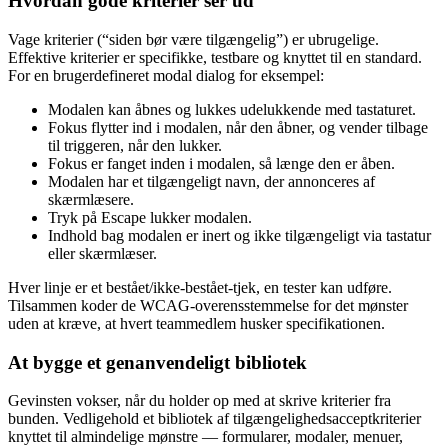
Hvordan gode kriterier ser ud
Vage kriterier (“siden bør være tilgængelig”) er ubrugelige.
Effektive kriterier er specifikke, testbare og knyttet til en standard.
For en brugerdefineret modal dialog for eksempel:
Modalen kan åbnes og lukkes udelukkende med tastaturet.
Fokus flytter ind i modalen, når den åbner, og vender tilbage
til triggeren, når den lukker.
Fokus er fanget inden i modalen, så længe den er åben.
Modalen har et tilgængeligt navn, der annonceres af
skærmlæsere.
Tryk på Escape lukker modalen.
Indhold bag modalen er inert og ikke tilgængeligt via tastatur
eller skærmlæser.
Hver linje er et bestået/ikke-bestået-tjek, en tester kan udføre.
Tilsammen koder de WCAG-overensstemmelse for det mønster
uden at kræve, at hvert teammedlem husker specifikationen.
At bygge et genanvendeligt bibliotek
Gevinsten vokser, når du holder op med at skrive kriterier fra
bunden. Vedligehold et bibliotek af tilgængelighedsacceptkriterier
knyttet til almindelige mønstre — formularer, modaler, menuer,