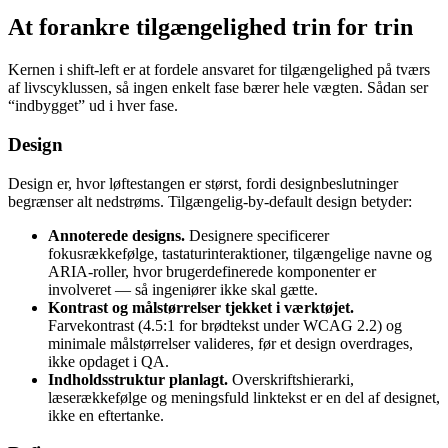
At forankre tilgængelighed trin for trin
Kernen i shift-left er at fordele ansvaret for tilgængelighed på tværs
af livscyklussen, så ingen enkelt fase bærer hele vægten. Sådan ser
“indbygget” ud i hver fase.
Design
Design er, hvor løftestangen er størst, fordi designbeslutninger
begrænser alt nedstrøms. Tilgængelig-by-default design betyder:
Annoterede designs.
Designere specificerer
fokusrækkefølge, tastaturinteraktioner, tilgængelige navne og
ARIA-roller, hvor brugerdefinerede komponenter er
involveret — så ingeniører ikke skal gætte.
Kontrast og målstørrelser tjekket i værktøjet.
Farvekontrast (4.5:1 for brødtekst under WCAG 2.2) og
minimale målstørrelser valideres, før et design overdrages,
ikke opdaget i QA.
Indholdsstruktur planlagt.
Overskriftshierarki,
læserækkefølge og meningsfuld linktekst er en del af designet,
ikke en eftertanke.