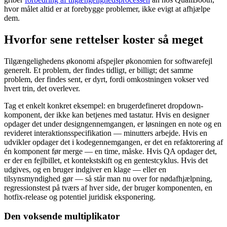
hvor målet altid er at forebygge problemer, ikke evigt at afhjælpe
dem.
Hvorfor sene rettelser koster så meget
Tilgængelighedens økonomi afspejler økonomien for softwarefejl
generelt. Et problem, der findes tidligt, er billigt; det samme
problem, der findes sent, er dyrt, fordi omkostningen vokser ved
hvert trin, det overlever.
Tag et enkelt konkret eksempel: en brugerdefineret dropdown-
komponent, der ikke kan betjenes med tastatur. Hvis en designer
opdager det under designgennemgangen, er løsningen en note og en
revideret interaktionsspecifikation — minutters arbejde. Hvis en
udvikler opdager det i kodegennemgangen, er det en refaktorering af
én komponent før merge — en time, måske. Hvis QA opdager det,
er der en fejlbillet, et kontekstskift og en gentestcyklus. Hvis det
udgives, og en bruger indgiver en klage — eller en
tilsynsmyndighed gør — så står man nu over for nødafhjælpning,
regressionstest på tværs af hver side, der bruger komponenten, en
hotfix-release og potentiel juridisk eksponering.
Den voksende multiplikator