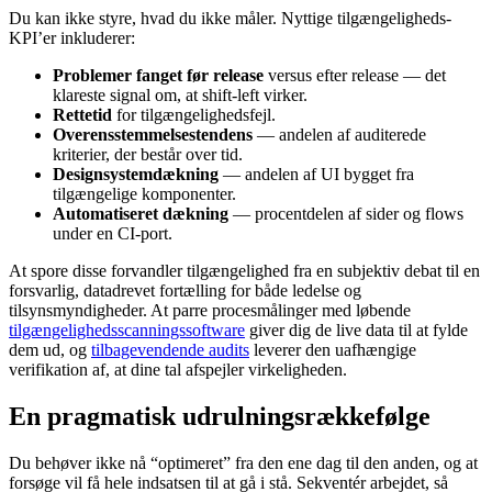
Du kan ikke styre, hvad du ikke måler. Nyttige tilgængeligheds-
KPI’er inkluderer:
Problemer fanget før release
versus efter release — det
klareste signal om, at shift-left virker.
Rettetid
for tilgængelighedsfejl.
Overensstemmelsestendens
— andelen af auditerede
kriterier, der består over tid.
Designsystemdækning
— andelen af UI bygget fra
tilgængelige komponenter.
Automatiseret dækning
— procentdelen af sider og flows
under en CI-port.
At spore disse forvandler tilgængelighed fra en subjektiv debat til en
forsvarlig, datadrevet fortælling for både ledelse og
tilsynsmyndigheder. At parre procesmålinger med løbende
tilgængelighedsscanningssoftware
giver dig de live data til at fylde
dem ud, og
tilbagevendende audits
leverer den uafhængige
verifikation af, at dine tal afspejler virkeligheden.
En pragmatisk udrulningsrækkefølge
Du behøver ikke nå “optimeret” fra den ene dag til den anden, og at
forsøge vil få hele indsatsen til at gå i stå. Sekventér arbejdet, så