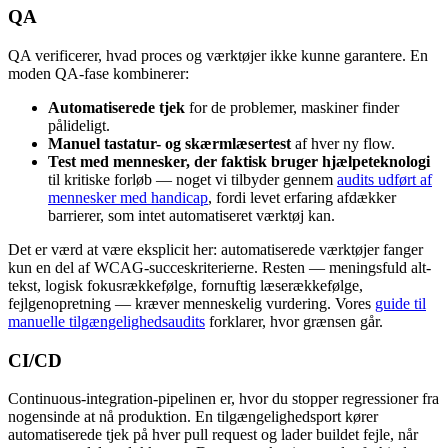
QA
QA verificerer, hvad proces og værktøjer ikke kunne garantere. En
moden QA-fase kombinerer:
Automatiserede tjek
for de problemer, maskiner finder
pålideligt.
Manuel tastatur- og skærmlæsertest
af hver ny flow.
Test med mennesker, der faktisk bruger hjælpeteknologi
til kritiske forløb — noget vi tilbyder gennem
audits udført af
mennesker med handicap
, fordi levet erfaring afdækker
barrierer, som intet automatiseret værktøj kan.
Det er værd at være eksplicit her: automatiserede værktøjer fanger
kun en del af WCAG-succeskriterierne. Resten — meningsfuld alt-
tekst, logisk fokusrækkefølge, fornuftig læserækkefølge,
fejlgenopretning — kræver menneskelig vurdering. Vores
guide til
manuelle tilgængelighedsaudits
forklarer, hvor grænsen går.
CI/CD
Continuous-integration-pipelinen er, hvor du stopper regressioner fra
nogensinde at nå produktion. En tilgængelighedsport kører
automatiserede tjek på hver pull request og lader buildet fejle, når