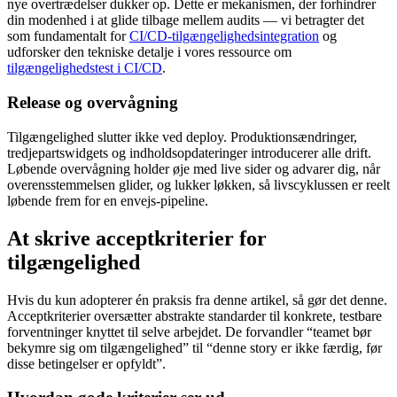
nye overtrædelser dukker op. Dette er mekanismen, der forhindrer
din modenhed i at glide tilbage mellem audits — vi betragter det
som fundamentalt for
CI/CD-tilgængelighedsintegration
og
udforsker den tekniske detalje i vores ressource om
tilgængelighedstest i CI/CD
.
Release og overvågning
Tilgængelighed slutter ikke ved deploy. Produktionsændringer,
tredjepartswidgets og indholdsopdateringer introducerer alle drift.
Løbende overvågning holder øje med live sider og advarer dig, når
overensstemmelsen glider, og lukker løkken, så livscyklussen er reelt
løbende frem for en envejs-pipeline.
At skrive acceptkriterier for
tilgængelighed
Hvis du kun adopterer én praksis fra denne artikel, så gør det denne.
Acceptkriterier oversætter abstrakte standarder til konkrete, testbare
forventninger knyttet til selve arbejdet. De forvandler “teamet bør
bekymre sig om tilgængelighed” til “denne story er ikke færdig, før
disse betingelser er opfyldt”.