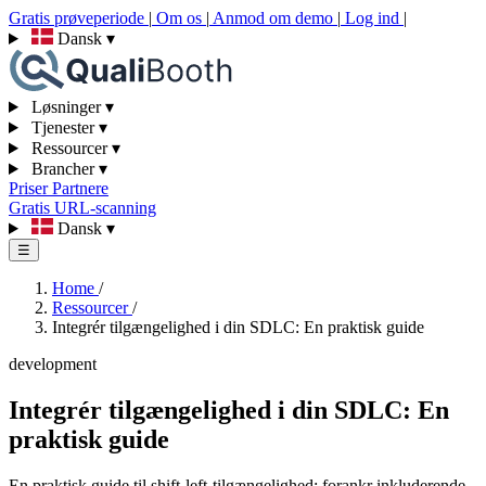
Gratis prøveperiode
|
Om os
|
Anmod om demo
|
Log ind
|
Dansk
▾
Løsninger
▾
Tjenester
▾
Ressourcer
▾
Brancher
▾
Priser
Partnere
Gratis URL-scanning
Dansk
▾
☰
Home
/
Ressourcer
/
Integrér tilgængelighed i din SDLC: En praktisk guide
development
Integrér tilgængelighed i din SDLC: En
praktisk guide
En praktisk guide til shift-left-tilgængelighed: forankr inkluderende