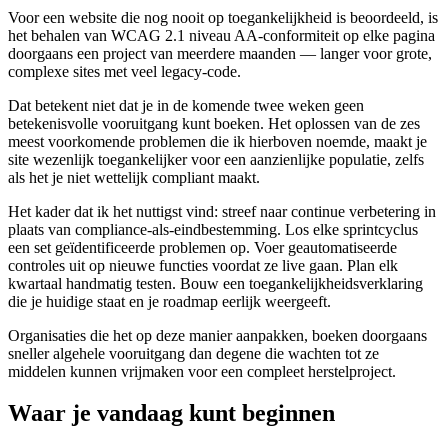
Voor een website die nog nooit op toegankelijkheid is beoordeeld, is
het behalen van WCAG 2.1 niveau AA-conformiteit op elke pagina
doorgaans een project van meerdere maanden — langer voor grote,
complexe sites met veel legacy-code.
Dat betekent niet dat je in de komende twee weken geen
betekenisvolle vooruitgang kunt boeken. Het oplossen van de zes
meest voorkomende problemen die ik hierboven noemde, maakt je
site wezenlijk toegankelijker voor een aanzienlijke populatie, zelfs
als het je niet wettelijk compliant maakt.
Het kader dat ik het nuttigst vind: streef naar continue verbetering in
plaats van compliance-als-eindbestemming. Los elke sprintcyclus
een set geïdentificeerde problemen op. Voer geautomatiseerde
controles uit op nieuwe functies voordat ze live gaan. Plan elk
kwartaal handmatig testen. Bouw een toegankelijkheidsverklaring
die je huidige staat en je roadmap eerlijk weergeeft.
Organisaties die het op deze manier aanpakken, boeken doorgaans
sneller algehele vooruitgang dan degene die wachten tot ze
middelen kunnen vrijmaken voor een compleet herstelproject.
Waar je vandaag kunt beginnen