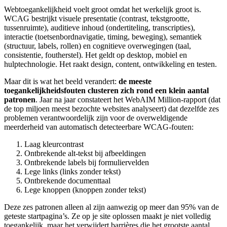
Webtoegankelijkheid voelt groot omdat het werkelijk groot is.
WCAG bestrijkt visuele presentatie (contrast, tekstgrootte,
tussenruimte), auditieve inhoud (ondertiteling, transcripties),
interactie (toetsenbordnavigatie, timing, beweging), semantiek
(structuur, labels, rollen) en cognitieve overwegingen (taal,
consistentie, foutherstel). Het geldt op desktop, mobiel en
hulptechnologie. Het raakt design, content, ontwikkeling en testen.
Maar dit is wat het beeld verandert:
de meeste
toegankelijkheidsfouten clusteren zich rond een klein aantal
patronen
. Jaar na jaar constateert het WebAIM Million-rapport (dat
de top miljoen meest bezochte websites analyseert) dat dezelfde zes
problemen verantwoordelijk zijn voor de overweldigende
meerderheid van automatisch detecteerbare WCAG-fouten:
Laag kleurcontrast
Ontbrekende alt-tekst bij afbeeldingen
Ontbrekende labels bij formuliervelden
Lege links (links zonder tekst)
Ontbrekende documenttaal
Lege knoppen (knoppen zonder tekst)
Deze zes patronen alleen al zijn aanwezig op meer dan 95% van de
geteste startpagina’s. Ze op je site oplossen maakt je niet volledig
toegankelijk, maar het verwijdert barrières die het grootste aantal