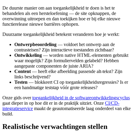
De duurste manier om aan toegankelijkheid te doen is het te
behandelen als een hersteloefening — de site opknappen, de
overwinning uitroepen en dan toekijken hoe er bij elke nieuwe
functierelease nieuwe barrières ophopen.
Duurzame toegankelijkheid betekent veranderen hoe je werkt:
Ontwerpbeoordeling
— voldoet het ontwerp aan de
contrasteisen? Zijn interactieve toestanden zichtbaar?
Ontwikkeling
— worden native HTML-elementen gebruikt
waar mogelijk? Zijn formuliervelden gelabeld? Hebben
aangepaste componenten de juiste ARIA?
Content
— heeft elke afbeelding passende alt-tekst? Zijn
links beschrijvend?
Testen
— blokkeert CI op toegankelijkheidsregressies? Is er
een handmatige teststap vóór grote releases?
Onze gids over
toegankelijkheid in de softwareontwikkelingscyclus
gaat dieper in op hoe dit er in de praktijk uitziet. Onze
CI/CD-
integratieservice
maakt de geautomatiseerde laag onderdeel van elke
build.
Realistische verwachtingen stellen