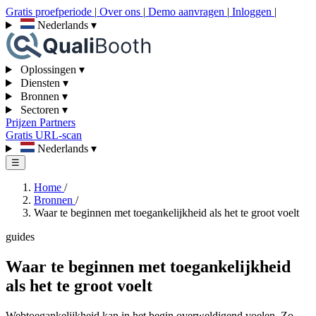
Gratis proefperiode
|
Over ons
|
Demo aanvragen
|
Inloggen
|
Nederlands
▾
Oplossingen
▾
Diensten
▾
Bronnen
▾
Sectoren
▾
Prijzen
Partners
Gratis URL-scan
Nederlands
▾
☰
Home
/
Bronnen
/
Waar te beginnen met toegankelijkheid als het te groot voelt
guides
Waar te beginnen met toegankelijkheid
als het te groot voelt
Webtoegankelijkheid kan in het begin overweldigend voelen. Zo