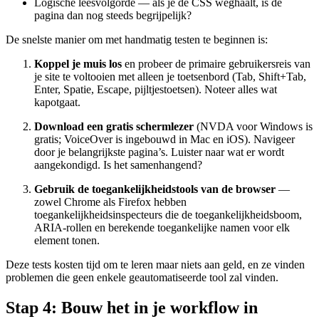
Logische leesvolgorde — als je de CSS weghaalt, is de
pagina dan nog steeds begrijpelijk?
De snelste manier om met handmatig testen te beginnen is:
Koppel je muis los
en probeer de primaire gebruikersreis van
je site te voltooien met alleen je toetsenbord (Tab, Shift+Tab,
Enter, Spatie, Escape, pijltjestoetsen). Noteer alles wat
kapotgaat.
Download een gratis schermlezer
(NVDA voor Windows is
gratis; VoiceOver is ingebouwd in Mac en iOS). Navigeer
door je belangrijkste pagina’s. Luister naar wat er wordt
aangekondigd. Is het samenhangend?
Gebruik de toegankelijkheidstools van de browser
—
zowel Chrome als Firefox hebben
toegankelijkheidsinspecteurs die de toegankelijkheidsboom,
ARIA-rollen en berekende toegankelijke namen voor elk
element tonen.
Deze tests kosten tijd om te leren maar niets aan geld, en ze vinden
problemen die geen enkele geautomatiseerde tool zal vinden.
Stap 4: Bouw het in je workflow in