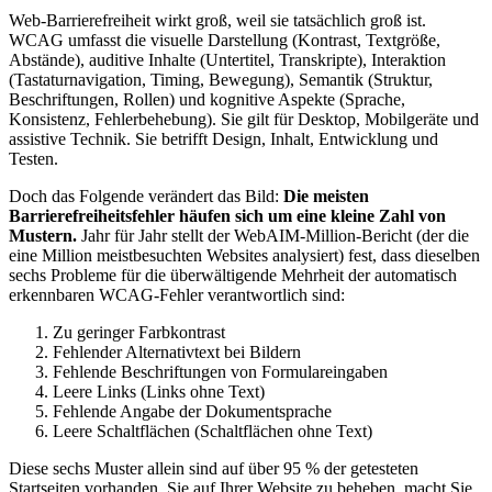
Web-Barrierefreiheit wirkt groß, weil sie tatsächlich groß ist.
WCAG umfasst die visuelle Darstellung (Kontrast, Textgröße,
Abstände), auditive Inhalte (Untertitel, Transkripte), Interaktion
(Tastaturnavigation, Timing, Bewegung), Semantik (Struktur,
Beschriftungen, Rollen) und kognitive Aspekte (Sprache,
Konsistenz, Fehlerbehebung). Sie gilt für Desktop, Mobilgeräte und
assistive Technik. Sie betrifft Design, Inhalt, Entwicklung und
Testen.
Doch das Folgende verändert das Bild:
Die meisten
Barrierefreiheitsfehler häufen sich um eine kleine Zahl von
Mustern.
Jahr für Jahr stellt der WebAIM-Million-Bericht (der die
eine Million meistbesuchten Websites analysiert) fest, dass dieselben
sechs Probleme für die überwältigende Mehrheit der automatisch
erkennbaren WCAG-Fehler verantwortlich sind:
Zu geringer Farbkontrast
Fehlender Alternativtext bei Bildern
Fehlende Beschriftungen von Formulareingaben
Leere Links (Links ohne Text)
Fehlende Angabe der Dokumentsprache
Leere Schaltflächen (Schaltflächen ohne Text)
Diese sechs Muster allein sind auf über 95 % der getesteten
Startseiten vorhanden. Sie auf Ihrer Website zu beheben, macht Sie