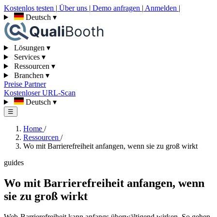
Kostenlos testen
|
Über uns
|
Demo anfragen
|
Anmelden
|
Deutsch
▾
Lösungen
▾
Services
▾
Ressourcen
▾
Branchen
▾
Preise
Partner
Kostenloser URL-Scan
Deutsch
▾
☰
Home
/
Ressourcen
/
Wo mit Barrierefreiheit anfangen, wenn sie zu groß wirkt
guides
Wo mit Barrierefreiheit anfangen, wenn
sie zu groß wirkt
Web-Barrierefreiheit kann anfangs überwältigend wirken. So gehen