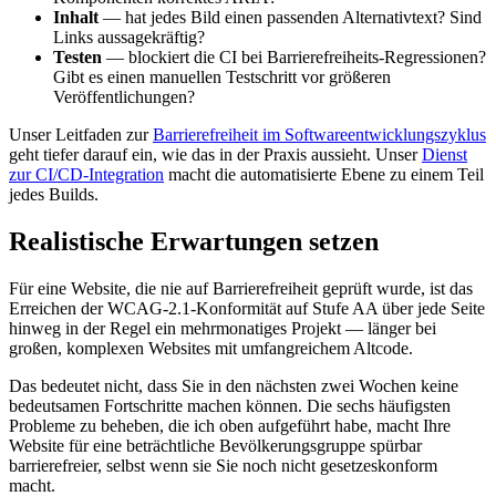
Inhalt
— hat jedes Bild einen passenden Alternativtext? Sind
Links aussagekräftig?
Testen
— blockiert die CI bei Barrierefreiheits-Regressionen?
Gibt es einen manuellen Testschritt vor größeren
Veröffentlichungen?
Unser Leitfaden zur
Barrierefreiheit im Softwareentwicklungszyklus
geht tiefer darauf ein, wie das in der Praxis aussieht. Unser
Dienst
zur CI/CD-Integration
macht die automatisierte Ebene zu einem Teil
jedes Builds.
Realistische Erwartungen setzen
Für eine Website, die nie auf Barrierefreiheit geprüft wurde, ist das
Erreichen der WCAG-2.1-Konformität auf Stufe AA über jede Seite
hinweg in der Regel ein mehrmonatiges Projekt — länger bei
großen, komplexen Websites mit umfangreichem Altcode.
Das bedeutet nicht, dass Sie in den nächsten zwei Wochen keine
bedeutsamen Fortschritte machen können. Die sechs häufigsten
Probleme zu beheben, die ich oben aufgeführt habe, macht Ihre
Website für eine beträchtliche Bevölkerungsgruppe spürbar
barrierefreier, selbst wenn sie Sie noch nicht gesetzeskonform
macht.