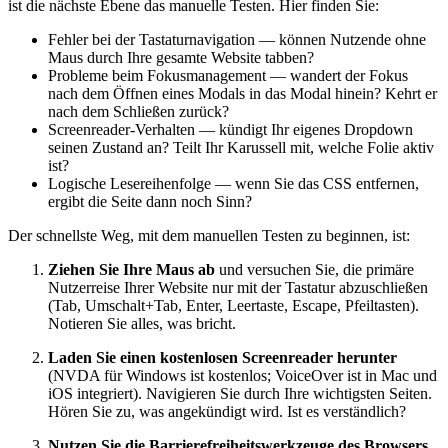
ist die nächste Ebene das manuelle Testen. Hier finden Sie:
Fehler bei der Tastaturnavigation — können Nutzende ohne
Maus durch Ihre gesamte Website tabben?
Probleme beim Fokusmanagement — wandert der Fokus
nach dem Öffnen eines Modals in das Modal hinein? Kehrt er
nach dem Schließen zurück?
Screenreader-Verhalten — kündigt Ihr eigenes Dropdown
seinen Zustand an? Teilt Ihr Karussell mit, welche Folie aktiv
ist?
Logische Lesereihenfolge — wenn Sie das CSS entfernen,
ergibt die Seite dann noch Sinn?
Der schnellste Weg, mit dem manuellen Testen zu beginnen, ist:
Ziehen Sie Ihre Maus ab
und versuchen Sie, die primäre
Nutzerreise Ihrer Website nur mit der Tastatur abzuschließen
(Tab, Umschalt+Tab, Enter, Leertaste, Escape, Pfeiltasten).
Notieren Sie alles, was bricht.
Laden Sie einen kostenlosen Screenreader herunter
(NVDA für Windows ist kostenlos; VoiceOver ist in Mac und
iOS integriert). Navigieren Sie durch Ihre wichtigsten Seiten.
Hören Sie zu, was angekündigt wird. Ist es verständlich?
Nutzen Sie die Barrierefreiheitswerkzeuge des Browsers