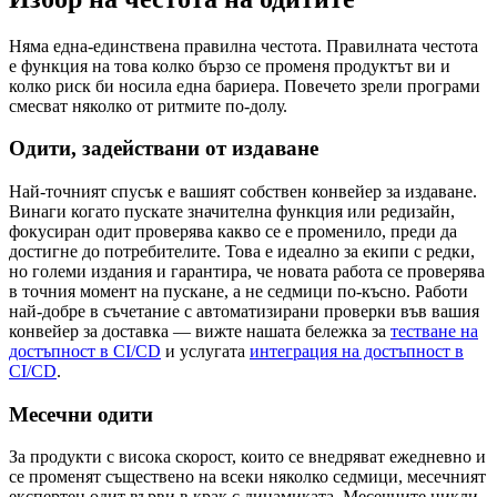
Няма една-единствена правилна честота. Правилната честота
е функция на това колко бързо се променя продуктът ви и
колко риск би носила една бариера. Повечето зрели програми
смесват няколко от ритмите по-долу.
Одити, задействани от издаване
Най-точният спусък е вашият собствен конвейер за издаване.
Винаги когато пускате значителна функция или редизайн,
фокусиран одит проверява какво се е променило, преди да
достигне до потребителите. Това е идеално за екипи с редки,
но големи издания и гарантира, че новата работа се проверява
в точния момент на пускане, а не седмици по-късно. Работи
най-добре в съчетание с автоматизирани проверки във вашия
конвейер за доставка — вижте нашата бележка за
тестване на
достъпност в CI/CD
и услугата
интеграция на достъпност в
CI/CD
.
Месечни одити
За продукти с висока скорост, които се внедряват ежедневно и
се променят съществено на всеки няколко седмици, месечният
експертен одит върви в крак с динамиката. Месечните цикли