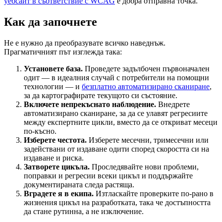
уебсайт в съответствие с WCAG
е добра отправна точка.
Как да започнете
Не е нужно да преобразувате всичко наведнъж.
Прагматичният път изглежда така:
Установете база.
Проведете задълбочен първоначален
одит — в идеалния случай с потребители на помощни
технологии — и
безплатно автоматизирано сканиране
,
за да картографирате текущото си състояние.
Включете непрекъснато наблюдение.
Внедрете
автоматизирано сканиране, за да се улавят регресиите
между експертните цикли, вместо да се откриват месеци
по-късно.
Изберете честота.
Изберете месечни, тримесечни или
задействани от издаване одити според скоростта си на
издаване и риска.
Затворете цикъла.
Проследявайте нови проблеми,
поправки и регресии всеки цикъл и поддържайте
документираната следа растяща.
Вградете я в екипа.
Изтласкайте проверките по-рано в
жизнения цикъл на разработката, така че достъпността
да стане рутинна, а не изключение.