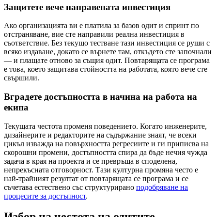
Защитете вече направената инвестиция
Ако организацията ви е платила за базов одит и спринт по
отстраняване, вие сте направили реална инвестиция в
съответствие. Без текущо тестване тази инвестиция се руши с
всяко издаване, докато се върнете там, откъдето сте започнали
— и плащате отново за същия одит. Повтарящата се програма
е това, което защитава стойността на работата, която вече сте
свършили.
Вградете достъпността в начина на работа на
екипа
Текущата честота променя поведението. Когато инженерите,
дизайнерите и редакторите на съдържание знаят, че всеки
цикъл изважда на повърхността регресиите и ги приписва на
скорошни промени, достъпността спира да бъде нечия чужда
задача в края на проекта и се превръща в споделена,
непрекъсната отговорност. Тази културна промяна често е
най-трайният резултат от повтарящата се програма и се
съчетава естествено със структурирано
подобряване на
процесите за достъпност
.
Избор на честота на одитите