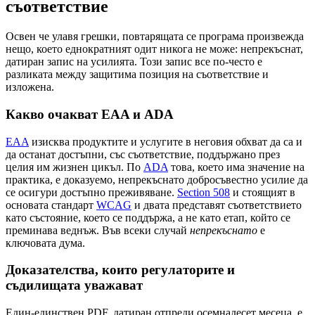
съответствие
Освен че улавя грешки, повтарящата се програма произвежда
нещо, което еднократният одит никога не може: непрекъснат,
датиран запис на усилията. Този запис все по-често е
разликата между защитима позиция на съответствие и
изложена.
Какво очакват EAA и ADA
EAA
изисква продуктите и услугите в неговия обхват да са и
да останат достъпни, със съответствие, поддържано през
целия им жизнен цикъл. По
ADA
това, което има значение на
практика, е доказуемо, непрекъснато добросъвестно усилие да
се осигури достъпно преживяване.
Section 508
и стоящият в
основата стандарт
WCAG
и двата представят съответствието
като състояние, което се поддържа, а не като етап, който се
преминава веднъж. Във всеки случай
непрекъснато
е
ключовата дума.
Доказателства, които регулаторите и
съдилищата уважават
Един-единствен PDF, датиран отпреди осемнадесет месеца, е