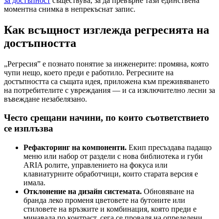
за достъпност
съществува, за да превърне тази единствена
моментна снимка в непрекъснат запис.
Как всъщност изглежда регресията на
достъпността
„Регресия” е познато понятие за инженерите: промяна, която
чупи нещо, което преди е работило. Регресиите на
достъпността са същата идея, приложена към преживяването
на потребителите с увреждания — и са изключително лесни за
въвеждане незабелязано.
Често срещани начини, по които съответствието
се изплъзва
Рефакторинг на компоненти.
Екип пресъздава падащо
меню или набор от раздели с нова библиотека и губи
ARIA ролите, управлението на фокуса или
клавиатурните обработчици, които старата версия е
имала.
Отклонение на дизайн системата.
Обновяване на
бранда леко променя цветовете на бутоните или
стиловете на връзките и комбинация, която преди е
минавала по контраст, сега се проваля на определени