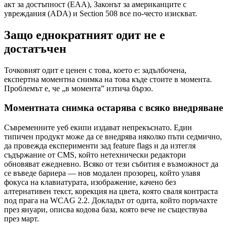
акт за достъпност (EAA), Законът за американците с
увреждания (ADA) и Section 508 все по-често изискват.
Защо еднократният одит не е
достатъчен
Точковият одит е ценен с това, което е: задълбочена,
експертна моментна снимка на това къде стоите в момента.
Проблемът е, че „в момента” изтича бързо.
Моментната снимка остарява с всяко внедряване
Съвременните уеб екипи издават непрекъснато. Един
типичен продукт може да се внедрява няколко пъти седмично,
да провежда експерименти зад feature flags и да изтегля
съдържание от CMS, който нетехнически редактори
обновяват ежедневно. Всяко от тези събития е възможност да
се въведе бариера — нов модален прозорец, който улавя
фокуса на клавиатурата, изображение, качено без
алтернативен текст, корекция на цвета, която сваля контраста
под прага на WCAG 2.2. Докладът от одита, който поръчахте
през януари, описва кодова база, която вече не съществува
през март.