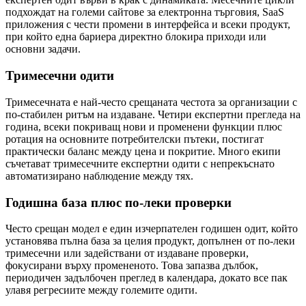
подхождат на големи сайтове за електронна търговия, SaaS
приложения с чести промени в интерфейса и всеки продукт,
при който една бариера директно блокира приходи или
основни задачи.
Тримесечни одити
Тримесечната е най-често срещаната честота за организации с
по-стабилен ритъм на издаване. Четири експертни прегледа на
година, всеки покриващ нови и променени функции плюс
ротация на основните потребителски пътеки, постигат
практически баланс между цена и покритие. Много екипи
съчетават тримесечните експертни одити с непрекъснато
автоматизирано наблюдение между тях.
Годишна база плюс по-леки проверки
Често срещан модел е един изчерпателен годишен одит, който
установява пълна база за целия продукт, допълнен от по-леки
тримесечни или задействани от издаване проверки,
фокусирани върху промененото. Това запазва дълбок,
периодичен задълбочен преглед в календара, докато все пак
улавя регресиите между големите одити.