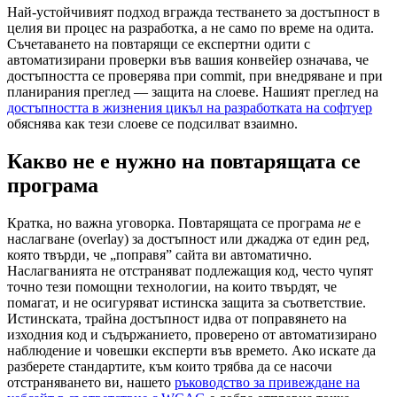
Най-устойчивият подход вгражда тестването за достъпност в
целия ви процес на разработка, а не само по време на одита.
Съчетаването на повтарящи се експертни одити с
автоматизирани проверки във вашия конвейер означава, че
достъпността се проверява при commit, при внедряване и при
планирания преглед — защита на слоеве. Нашият преглед на
достъпността в жизнения цикъл на разработката на софтуер
обяснява как тези слоеве се подсилват взаимно.
Какво не е нужно на повтарящата се
програма
Кратка, но важна уговорка. Повтарящата се програма
не
е
наслагване (overlay) за достъпност или джаджа от един ред,
която твърди, че „поправя” сайта ви автоматично.
Наслагванията не отстраняват подлежащия код, често чупят
точно тези помощни технологии, на които твърдят, че
помагат, и не осигуряват истинска защита за съответствие.
Истинската, трайна достъпност идва от поправянето на
изходния код и съдържанието, проверено от автоматизирано
наблюдение и човешки експерти във времето. Ако искате да
разберете стандартите, към които трябва да се насочи
отстраняването ви, нашето
ръководство за привеждане на