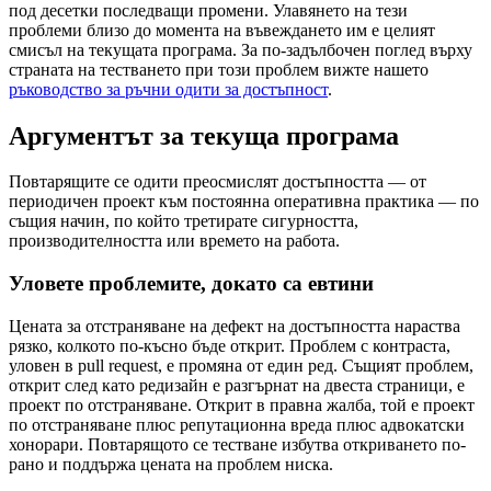
под десетки последващи промени. Улавянето на тези
проблеми близо до момента на въвеждането им е целият
смисъл на текущата програма. За по-задълбочен поглед върху
страната на тестването при този проблем вижте нашето
ръководство за ръчни одити за достъпност
.
Аргументът за текуща програма
Повтарящите се одити преосмислят достъпността — от
периодичен проект към постоянна оперативна практика — по
същия начин, по който третирате сигурността,
производителността или времето на работа.
Уловете проблемите, докато са евтини
Цената за отстраняване на дефект на достъпността нараства
рязко, колкото по-късно бъде открит. Проблем с контраста,
уловен в pull request, е промяна от един ред. Същият проблем,
открит след като редизайн е разгърнат на двеста страници, е
проект по отстраняване. Открит в правна жалба, той е проект
по отстраняване плюс репутационна вреда плюс адвокатски
хонорари. Повтарящото се тестване избутва откриването по-
рано и поддържа цената на проблем ниска.