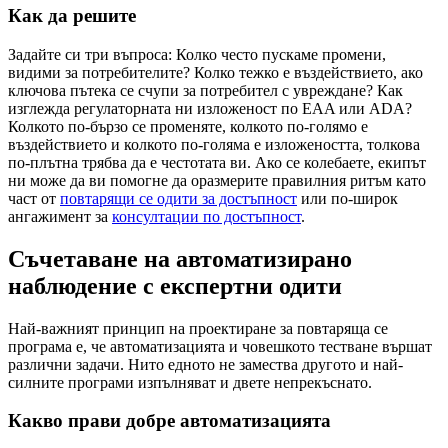
Как да решите
Задайте си три въпроса: Колко често пускаме промени,
видими за потребителите? Колко тежко е въздействието, ако
ключова пътека се счупи за потребител с увреждане? Как
изглежда регулаторната ни изложеност по EAA или ADA?
Колкото по-бързо се променяте, колкото по-голямо е
въздействието и колкото по-голяма е изложеността, толкова
по-плътна трябва да е честотата ви. Ако се колебаете, екипът
ни може да ви помогне да оразмерите правилния ритъм като
част от
повтарящи се одити за достъпност
или по-широк
ангажимент за
консултации по достъпност
.
Съчетаване на автоматизирано
наблюдение с експертни одити
Най-важният принцип на проектиране за повтаряща се
програма е, че автоматизацията и човешкото тестване вършат
различни задачи. Нито едното не замества другото и най-
силните програми изпълняват и двете непрекъснато.
Какво прави добре автоматизацията