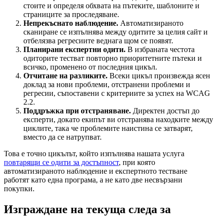
стоите и определя обхвата на пътеките, шаблоните и
страниците за проследяване.
Непрекъснато наблюдение.
Автоматизираното
сканиране се изпълнява между одитите за целия сайт и
отбелязва регресиите веднага щом се появят.
Планирани експертни одити.
В избраната честота
одиторите тестват повторно приоритетните пътеки и
всичко, променено от последния цикъл.
Отчитане на разликите.
Всеки цикъл произвежда ясен
доклад за нови проблеми, отстранени проблеми и
регресии, съпоставени с критериите за успех на WCAG
2.2.
Поддръжка при отстраняване.
Директен достъп до
експерти, докато екипът ви отстранява находките между
циклите, така че проблемите наистина се затварят,
вместо да се натрупват.
Това е точно цикълът, който изпълнява нашата услуга
повтарящи се одити за достъпност
, при която
автоматизираното наблюдение и експертното тестване
работят като една програма, а не като две несвързани
покупки.
Изграждане на текуща следа за