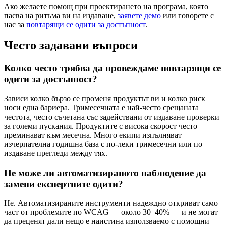
Ако желаете помощ при проектирането на програма, която
пасва на ритъма ви на издаване,
заявете демо
или говорете с
нас за
повтарящи се одити за достъпност
.
Често задавани въпроси
Колко често трябва да провеждаме повтарящи се
одити за достъпност?
Зависи колко бързо се променя продуктът ви и колко риск
носи една бариера. Тримесечната е най-често срещаната
честота, често съчетана със задействани от издаване проверки
за големи пускания. Продуктите с висока скорост често
преминават към месечна. Много екипи изпълняват
изчерпателна годишна база с по-леки тримесечни или по
издаване прегледи между тях.
Не може ли автоматизираното наблюдение да
замени експертните одити?
Не. Автоматизираните инструменти надеждно откриват само
част от проблемите по WCAG — около 30–40% — и не могат
да преценят дали нещо е наистина използваемо с помощни