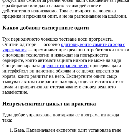
фокуса има смисъл за реален човек, дали съобщение за грешка
е разбираемо или дали сложно взаимодействие е
действително използваемо. Това са въпроси на човешка
преценка и преживян опит, а не на разпознаване на шаблони.
Какво добавят експертните одити
Тук периодичното човешко тестване носи програмата.
Опитни одитори — особено
одитори, които самите са хора с
увреждания
— преминават през реални потребителски пътеки
с помощни технологии и изваждат на повърхността
бариерите, които автоматизацията никога не може да види.
Специализираната
оценка с екранен четец
проверява дали
интерфейсът ви наистина обявява и се държи коректно за
хората, които разчитат на него. Експертните одити също
тълкуват автоматизираните находки, отделят истинските от
шума и приоритизират отстраняването според реалното
въздействие.
Непрекъснатият цикъл на практика
Една добре управлявана повтаряща се програма изглежда
така:
База.
Първоначален експертен одит установява къде