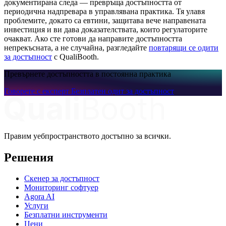
документирана следа — превръща достъпността от
периодична надпревара в управлявана практика. Тя улавя
проблемите, докато са евтини, защитава вече направената
инвестиция и ви дава доказателствата, които регулаторите
очакват. Ако сте готови да направите достъпността
непрекъсната, а не случайна, разгледайте
повтарящи се одити
за достъпност
с QualiBooth.
Превърнете достъпността в постоянна практика
Говорете с експерт
Безплатен одит за достъпност
Правим уебпространството достъпно за всички.
Решения
Скенер за достъпност
Мониторинг софтуер
Agora AI
Услуги
Безплатни инструменти
Цени