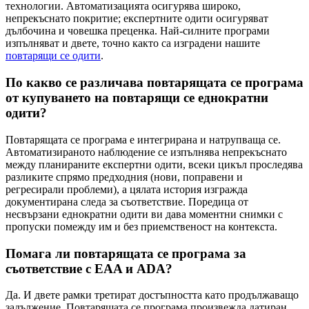
технологии. Автоматизацията осигурява широко,
непрекъснато покритие; експертните одити осигуряват
дълбочина и човешка преценка. Най-силните програми
изпълняват и двете, точно както са изградени нашите
повтарящи се одити
.
По какво се различава повтарящата се програма
от купуването на повтарящи се еднократни
одити?
Повтарящата се програма е интегрирана и натрупваща се.
Автоматизираното наблюдение се изпълнява непрекъснато
между планираните експертни одити, всеки цикъл проследява
разликите спрямо предходния (нови, поправени и
регресирали проблеми), а цялата история изгражда
документирана следа за съответствие. Поредица от
несвързани еднократни одити ви дава моментни снимки с
пропуски помежду им и без приемственост на контекста.
Помага ли повтарящата се програма за
съответствие с EAA и ADA?
Да. И двете рамки третират достъпността като продължаващо
задължение. Повтарящата се програма произвежда датиран,