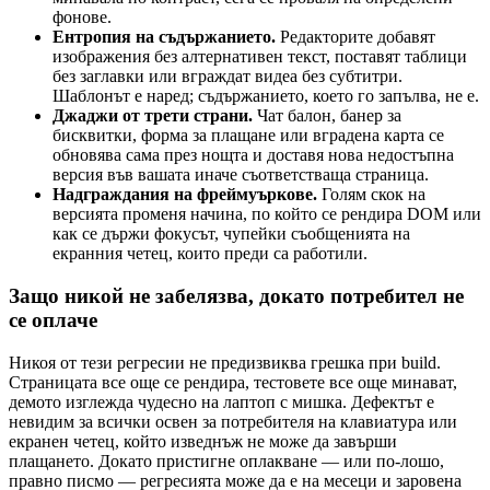
фонове.
Ентропия на съдържанието.
Редакторите добавят
изображения без алтернативен текст, поставят таблици
без заглавки или вграждат видеа без субтитри.
Шаблонът е наред; съдържанието, което го запълва, не е.
Джаджи от трети страни.
Чат балон, банер за
бисквитки, форма за плащане или вградена карта се
обновява сама през нощта и доставя нова недостъпна
версия във вашата иначе съответстваща страница.
Надграждания на фреймуъркове.
Голям скок на
версията променя начина, по който се рендира DOM или
как се държи фокусът, чупейки съобщенията на
екранния четец, които преди са работили.
Защо никой не забелязва, докато потребител не
се оплаче
Никоя от тези регресии не предизвиква грешка при build.
Страницата все още се рендира, тестовете все още минават,
демото изглежда чудесно на лаптоп с мишка. Дефектът е
невидим за всички освен за потребителя на клавиатура или
екранен четец, който изведнъж не може да завърши
плащането. Докато пристигне оплакване — или по-лошо,
правно писмо — регресията може да е на месеци и заровена