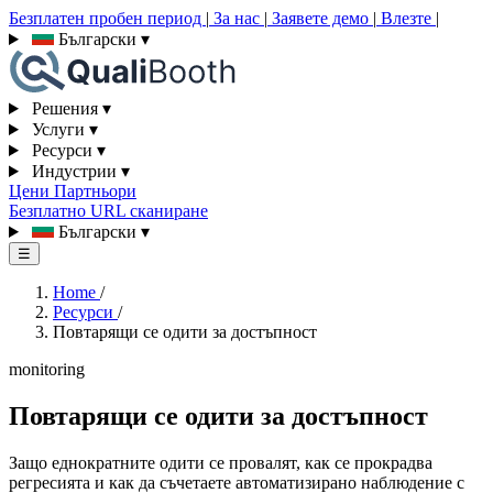
Безплатен пробен период
|
За нас
|
Заявете демо
|
Влезте
|
Български
▾
Решения
▾
Услуги
▾
Ресурси
▾
Индустрии
▾
Цени
Партньори
Безплатно URL сканиране
Български
▾
☰
Home
/
Ресурси
/
Повтарящи се одити за достъпност
monitoring
Повтарящи се одити за достъпност
Защо еднократните одити се провалят, как се прокрадва
регресията и как да съчетаете автоматизирано наблюдение с