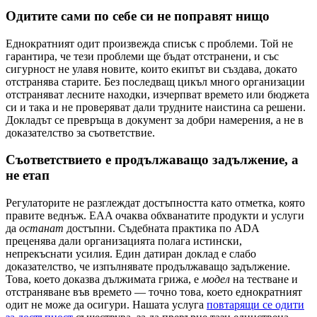
Одитите сами по себе си не поправят нищо
Еднократният одит произвежда списък с проблеми. Той не
гарантира, че тези проблеми ще бъдат отстранени, и със
сигурност не улавя новите, които екипът ви създава, докато
отстранява старите. Без последващ цикъл много организации
отстраняват лесните находки, изчерпват времето или бюджета
си и така и не проверяват дали трудните наистина са решени.
Докладът се превръща в документ за добри намерения, а не в
доказателство за съответствие.
Съответствието е продължаващо задължение, а
не етап
Регулаторите не разглеждат достъпността като отметка, която
правите веднъж. EAA очаква обхванатите продукти и услуги
да
останат
достъпни. Съдебната практика по ADA
преценява дали организацията полага истински,
непрекъснати усилия. Един датиран доклад е слабо
доказателство, че изпълнявате продължаващо задължение.
Това, което доказва дължимата грижа, е
модел
на тестване и
отстраняване във времето — точно това, което еднократният
одит не може да осигури. Нашата услуга
повтарящи се одити