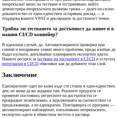
непрекъснат запис на тестване и отстраняване, който
демонстрира непрекъсната дължима грижа — далеч по-силно
доказателство от един-единствен остаряващ доклад — и
поддържа вашите VPAT и декларации за достъпност точни.
Трябва ли тестването за достъпност да живее и в
нашия CI/CD конвейер?
В идеалния случай, да. Автоматизираните проверки при
commit и внедряване улавят много проблеми, преди изобщо да
бъдат пуснати, допълвайки планираните експертни одити.
Нашите ресурси за
тестване на достъпност в CI/CD
и услугата
интеграция в CI/CD
обясняват как да добавите този слой.
Заключение
Еднократният одит ви казва къде сте стояли в един-единствен
ден; не може да ви задържи там. Реалните продукти се
променят постоянно, регресиите на достъпността се
прокрадват незабелязано, а задълженията за съответствие са
продължаващи, а не еднократни. Повтарящата се програма —
автоматизирано наблюдение, изпълнявано непрекъснато,
експертни одити в обмислена честота и растяща