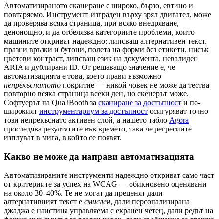
Автоматизираното сканиране е широко, бързо, евтино и
повтаряемо. Инструмент, изграден върху зрял двигател, може
да проверява всяка страница, при всяко внедряване,
денонощно, и да отбелязва категориите проблеми, които
машините откриват надеждно: липсващ алтернативен текст,
празни връзки и бутони, полета на форми без етикети, нисък
цветови контраст, липсващ език на документа, невалиден
ARIA и дублирани ID. От решаващо значение е, че
автоматизацията е това, което прави възможно
непрекъснатото
покритие — никой човек не може да тества
повторно всяка страница всеки ден, но скенерът може.
Софтуерът на QualiBooth за
сканиране за достъпност
и по-
широкият
инструментариум за достъпност
осигуряват точно
този непрекъснато активен слой, а нашето табло
Agora
проследява резултатите във времето, така че регресиите
изплуват в мига, в който се появят.
Какво не може да направи автоматизацията
Автоматизираните инструменти надеждно откриват само част
от критериите за успех на WCAG — обикновено оценявани
на около 30–40%. Те не могат да преценят дали
алтернативният текст е
смислен
, дали персонализирана
джаджа е наистина управляема с екранен четец, дали редът на