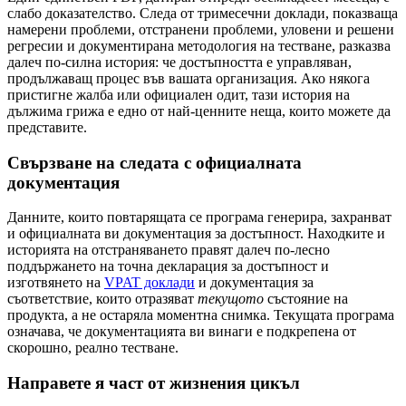
слабо доказателство. Следа от тримесечни доклади, показваща
намерени проблеми, отстранени проблеми, уловени и решени
регресии и документирана методология на тестване, разказва
далеч по-силна история: че достъпността е управляван,
продължаващ процес във вашата организация. Ако някога
пристигне жалба или официален одит, тази история на
дължима грижа е едно от най-ценните неща, които можете да
представите.
Свързване на следата с официалната
документация
Данните, които повтарящата се програма генерира, захранват
и официалната ви документация за достъпност. Находките и
историята на отстраняването правят далеч по-лесно
поддържането на точна декларация за достъпност и
изготвянето на
VPAT доклади
и документация за
съответствие, които отразяват
текущото
състояние на
продукта, а не остаряла моментна снимка. Текущата програма
означава, че документацията ви винаги е подкрепена от
скорошно, реално тестване.
Направете я част от жизнения цикъл