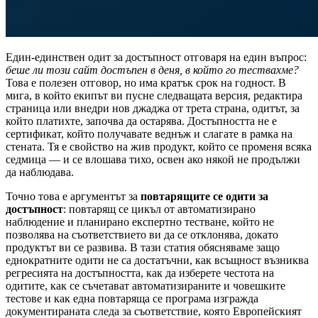
Един-единствен одит за достъпност отговаря на един въпрос:
беше ли този сайт достъпен в деня, в който го тествахме?
Това е полезен отговор, но има кратък срок на годност. В
мига, в който екипът ви пусне следващата версия, редактира
страница или внедри нов джаджа от трета страна, одитът, за
който платихте, започва да остарява. Достъпността не е
сертификат, който получавате веднъж и слагате в рамка на
стената. Тя е свойство на жив продукт, който се променя всяка
седмица — и се влошава тихо, освен ако някой не продължи
да наблюдава.
Точно това е аргументът за
повтарящите се одити за
достъпност
: повтарящ се цикъл от автоматизирано
наблюдение и планирано експертно тестване, който не
позволява на съответствието ви да се отклонява, докато
продуктът ви се развива. В тази статия обясняваме защо
еднократните одити не са достатъчни, как всъщност възниква
регресията на достъпността, как да изберете честота на
одитите, как се съчетават автоматизираните и човешките
тестове и как една повтаряща се програма изгражда
документираната следа за съответствие, която Европейският