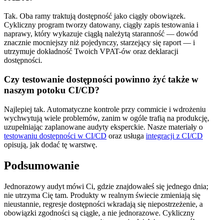
Tak. Oba ramy traktują dostępność jako ciągły obowiązek.
Cykliczny program tworzy datowany, ciągły zapis testowania i
naprawy, który wykazuje ciągłą należytą staranność — dowód
znacznie mocniejszy niż pojedynczy, starzejący się raport — i
utrzymuje dokładność Twoich VPAT-ów oraz deklaracji
dostępności.
Czy testowanie dostępności powinno żyć także w
naszym potoku CI/CD?
Najlepiej tak. Automatyczne kontrole przy commicie i wdrożeniu
wychwytują wiele problemów, zanim w ogóle trafią na produkcję,
uzupełniając zaplanowane audyty eksperckie. Nasze materiały o
testowaniu dostępności w CI/CD
oraz usługa
integracji z CI/CD
opisują, jak dodać tę warstwę.
Podsumowanie
Jednorazowy audyt mówi Ci, gdzie znajdowałeś się jednego dnia;
nie utrzyma Cię tam. Produkty w realnym świecie zmieniają się
nieustannie, regresje dostępności wkradają się niepostrzeżenie, a
obowiązki zgodności są ciągłe, a nie jednorazowe. Cykliczny