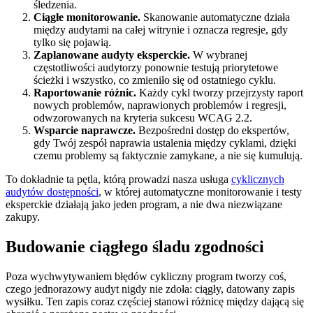
śledzenia.
Ciągłe monitorowanie.
Skanowanie automatyczne działa
między audytami na całej witrynie i oznacza regresje, gdy
tylko się pojawią.
Zaplanowane audyty eksperckie.
W wybranej
częstotliwości audytorzy ponownie testują priorytetowe
ścieżki i wszystko, co zmieniło się od ostatniego cyklu.
Raportowanie różnic.
Każdy cykl tworzy przejrzysty raport
nowych problemów, naprawionych problemów i regresji,
odwzorowanych na kryteria sukcesu WCAG 2.2.
Wsparcie naprawcze.
Bezpośredni dostęp do ekspertów,
gdy Twój zespół naprawia ustalenia między cyklami, dzięki
czemu problemy są faktycznie zamykane, a nie się kumulują.
To dokładnie ta pętla, którą prowadzi nasza usługa
cyklicznych
audytów dostępności
, w której automatyczne monitorowanie i testy
eksperckie działają jako jeden program, a nie dwa niezwiązane
zakupy.
Budowanie ciągłego śladu zgodności
Poza wychwytywaniem błędów cykliczny program tworzy coś,
czego jednorazowy audyt nigdy nie zdoła: ciągły, datowany zapis
wysiłku. Ten zapis coraz częściej stanowi różnicę między dającą się