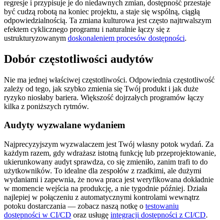
regresje i przypisuje je do niedawnych zmian, dostępność przestaje
być cudzą robotą na koniec projektu, a staje się wspólną, ciągłą
odpowiedzialnością. Ta zmiana kulturowa jest często najtrwalszym
efektem cyklicznego programu i naturalnie łączy się z
ustrukturyzowanym
doskonaleniem procesów dostępności
.
Dobór częstotliwości audytów
Nie ma jednej właściwej częstotliwości. Odpowiednia częstotliwość
zależy od tego, jak szybko zmienia się Twój produkt i jak duże
ryzyko niosłaby bariera. Większość dojrzałych programów łączy
kilka z poniższych rytmów.
Audyty wyzwalane wydaniem
Najprecyzyjszym wyzwalaczem jest Twój własny potok wydań. Za
każdym razem, gdy wdrażasz istotną funkcję lub przeprojektowanie,
ukierunkowany audyt sprawdza, co się zmieniło, zanim trafi to do
użytkowników. To idealne dla zespołów z rzadkimi, ale dużymi
wydaniami i zapewnia, że nowa praca jest weryfikowana dokładnie
w momencie wejścia na produkcję, a nie tygodnie później. Działa
najlepiej w połączeniu z automatycznymi kontrolami wewnątrz
potoku dostarczania — zobacz naszą notkę o
testowaniu
dostępności w CI/CD
oraz usługę
integracji dostępności z CI/CD
.