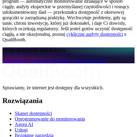
program — automatyczne monitorowanie działające w sposób
ciągły, audyty eksperckie w przemyślanej częstotliwości i rosnący
udokumentowany ślad — przekształca dostępność z okresowej
gorączki w zarządzaną praktykę. Wychwytuje problemy, gdy są
tanie, chroni inwestycję, której już dokonałeś, i daje Ci dowody,
których oczekują regulatorzy. Jeśli jesteś gotów uczynić dostępność
ciągłą, a nie okazjonalną, poznaj
cykliczne audyty dostępności
z
QualiBooth.
Uczyń dostępność stałą praktyką
Porozmawiaj z ekspertem
Bezpłatny skan dostępności
Sprawiamy, że internet jest dostępny dla wszystkich.
Rozwiązania
Skaner dostępności
Oprogramowanie do monitorowania
Agora AI
Usługi
Bezpłatne narzędzia