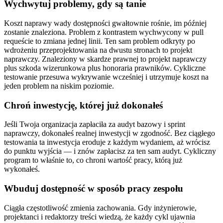
Wychwytuj problemy, gdy są tanie
Koszt naprawy wady dostępności gwałtownie rośnie, im później
zostanie znaleziona. Problem z kontrastem wychwycony w pull
requeście to zmiana jednej linii. Ten sam problem odkryty po
wdrożeniu przeprojektowania na dwustu stronach to projekt
naprawczy. Znaleziony w skardze prawnej to projekt naprawczy
plus szkoda wizerunkowa plus honoraria prawników. Cykliczne
testowanie przesuwa wykrywanie wcześniej i utrzymuje koszt na
jeden problem na niskim poziomie.
Chroń inwestycję, której już dokonałeś
Jeśli Twoja organizacja zapłaciła za audyt bazowy i sprint
naprawczy, dokonałeś realnej inwestycji w zgodność. Bez ciągłego
testowania ta inwestycja eroduje z każdym wydaniem, aż wrócisz
do punktu wyjścia — i znów zapłacisz za ten sam audyt. Cykliczny
program to właśnie to, co chroni wartość pracy, którą już
wykonałeś.
Wbuduj dostępność w sposób pracy zespołu
Ciągła częstotliwość zmienia zachowania. Gdy inżynierowie,
projektanci i redaktorzy treści wiedzą, że każdy cykl ujawnia