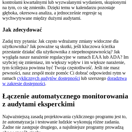
kontrolami kwartalnymi lub wyzwalanymi wydaniem, skupionymi
na tym, co się zmieniło. Dzięki temu w kalendarzu pozostaje
głęboka, okresowa analiza, a jednocześnie regresje są
wychwytywane między dużymi audytami.
Jak zdecydować
Zadaj trzy pytania: Jak często wdrażamy zmiany widoczne dla
użytkownika? Jak poważne są skutki, jeśli kluczowa ścieżka
przestanie działać dla użytkownika z niepełnosprawnością? Jak
wygląda nasze narażenie regulacyjne w ramach EAA lub ADA? Im
szybciej się zmieniasz, im większy wpływ i im większe narażenie,
tym ściślejsza powinna być Twoja częstotliwość. Jeśli nie masz
pewności, nasz zespół może pomóc Ci dobrać odpowiedni rytm w
ramach
cyklicznych audytów dostępności
lub szerszego
doradztwa
w zakresie dostępności
.
Łączenie automatycznego monitorowania
z audytami eksperckimi
Najważniejszą zasadą projektowania cyklicznego programu jest to,
że automatyzacja i testowanie ludzkie wykonują różne zadania.
Żadne nie zastępuje drugiego, a najsilniejsze programy prowadzą