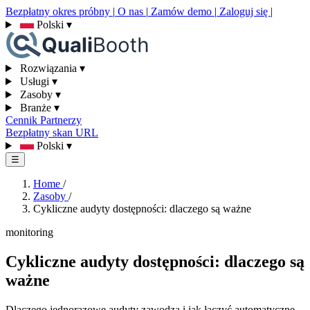
Bezpłatny okres próbny
|
O nas
|
Zamów demo
|
Zaloguj się
|
Polski
▾
Rozwiązania
▾
Usługi
▾
Zasoby
▾
Branże
▾
Cennik
Partnerzy
Bezpłatny skan URL
Polski
▾
☰
Home
/
Zasoby
/
Cykliczne audyty dostępności: dlaczego są ważne
monitoring
Cykliczne audyty dostępności: dlaczego są
ważne
Dlaczego jednorazowe audyty zawodzą i jak łączyć automatyczne