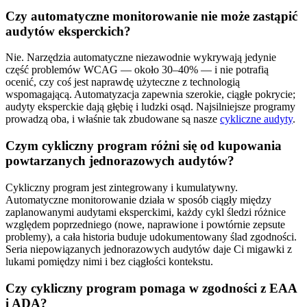
Czy automatyczne monitorowanie nie może zastąpić
audytów eksperckich?
Nie. Narzędzia automatyczne niezawodnie wykrywają jedynie
część problemów WCAG — około 30–40% — i nie potrafią
ocenić, czy coś jest naprawdę użyteczne z technologią
wspomagającą. Automatyzacja zapewnia szerokie, ciągłe pokrycie;
audyty eksperckie dają głębię i ludzki osąd. Najsilniejsze programy
prowadzą oba, i właśnie tak zbudowane są nasze
cykliczne audyty
.
Czym cykliczny program różni się od kupowania
powtarzanych jednorazowych audytów?
Cykliczny program jest zintegrowany i kumulatywny.
Automatyczne monitorowanie działa w sposób ciągły między
zaplanowanymi audytami eksperckimi, każdy cykl śledzi różnice
względem poprzedniego (nowe, naprawione i powtórnie zepsute
problemy), a cała historia buduje udokumentowany ślad zgodności.
Seria niepowiązanych jednorazowych audytów daje Ci migawki z
lukami pomiędzy nimi i bez ciągłości kontekstu.
Czy cykliczny program pomaga w zgodności z EAA
i ADA?