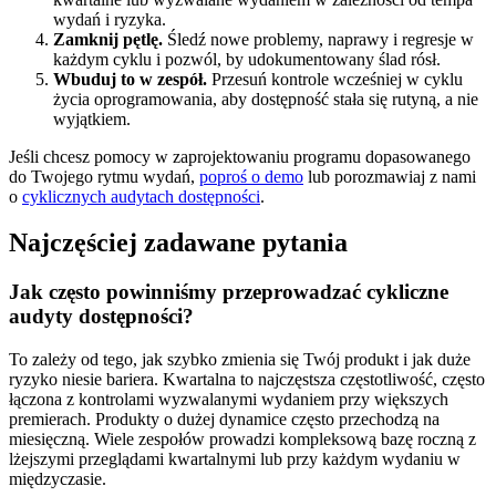
wydań i ryzyka.
Zamknij pętlę.
Śledź nowe problemy, naprawy i regresje w
każdym cyklu i pozwól, by udokumentowany ślad rósł.
Wbuduj to w zespół.
Przesuń kontrole wcześniej w cyklu
życia oprogramowania, aby dostępność stała się rutyną, a nie
wyjątkiem.
Jeśli chcesz pomocy w zaprojektowaniu programu dopasowanego
do Twojego rytmu wydań,
poproś o demo
lub porozmawiaj z nami
o
cyklicznych audytach dostępności
.
Najczęściej zadawane pytania
Jak często powinniśmy przeprowadzać cykliczne
audyty dostępności?
To zależy od tego, jak szybko zmienia się Twój produkt i jak duże
ryzyko niesie bariera. Kwartalna to najczęstsza częstotliwość, często
łączona z kontrolami wyzwalanymi wydaniem przy większych
premierach. Produkty o dużej dynamice często przechodzą na
miesięczną. Wiele zespołów prowadzi kompleksową bazę roczną z
lżejszymi przeglądami kwartalnymi lub przy każdym wydaniu w
międzyczasie.