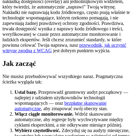
nakładką dostępności (overlay) ani jednolinijkowym widżetem,
który twierdzi, że automatycznie „naprawi” Twoją witrynę.
Nakładki nie naprawiają kodu źródłowego, często psują właśnie te
technologie wspomagające, którym rzekomo pomagają, i nie
zapewniają żadnej prawdziwej ochrony zgodności. Prawdziwa,
trwała dostępność wynika z naprawy kodu źródłowego i treści,
weryfikowanej w czasie przez automatyczne monitorowanie i
ludzkich ekspertów. Jeśli chcesz zrozumieć standardy, w które
powinna celować Twoja naprawa, nasz
przewodnik, jak uczynić
witrynę zgodną z WCAG
jest dobrym punktem wyjścia.
Jak zacząć
Nie musisz przebudowywać wszystkiego naraz. Pragmatyczna
ścieżka wygląda tak:
Ustal bazę.
Przeprowadź gruntowny audyt początkowy —
najlepiej z udziałem użytkowników technologii
wspomagających — oraz
bezpłatne skanowanie
automatyczne
, aby zmapować swój obecny stan.
Włącz ciągłe monitorowanie.
Wdróż skanowanie
automatyczne, aby regresje były wychwytywane między
cyklami eksperckimi, a nie odkrywane miesiące później.
Wybierz częstotliwość.
Zdecyduj się na audyty miesięczne,
kwartalne lub wyzwalane wydaniem w zależności od tempa