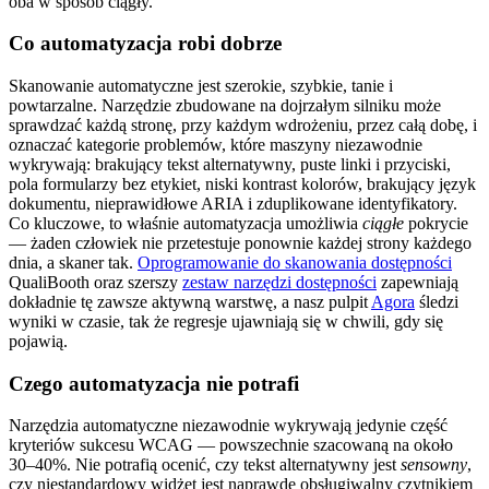
oba w sposób ciągły.
Co automatyzacja robi dobrze
Skanowanie automatyczne jest szerokie, szybkie, tanie i
powtarzalne. Narzędzie zbudowane na dojrzałym silniku może
sprawdzać każdą stronę, przy każdym wdrożeniu, przez całą dobę, i
oznaczać kategorie problemów, które maszyny niezawodnie
wykrywają: brakujący tekst alternatywny, puste linki i przyciski,
pola formularzy bez etykiet, niski kontrast kolorów, brakujący język
dokumentu, nieprawidłowe ARIA i zduplikowane identyfikatory.
Co kluczowe, to właśnie automatyzacja umożliwia
ciągłe
pokrycie
— żaden człowiek nie przetestuje ponownie każdej strony każdego
dnia, a skaner tak.
Oprogramowanie do skanowania dostępności
QualiBooth oraz szerszy
zestaw narzędzi dostępności
zapewniają
dokładnie tę zawsze aktywną warstwę, a nasz pulpit
Agora
śledzi
wyniki w czasie, tak że regresje ujawniają się w chwili, gdy się
pojawią.
Czego automatyzacja nie potrafi
Narzędzia automatyczne niezawodnie wykrywają jedynie część
kryteriów sukcesu WCAG — powszechnie szacowaną na około
30–40%. Nie potrafią ocenić, czy tekst alternatywny jest
sensowny
,
czy niestandardowy widżet jest naprawdę obsługiwalny czytnikiem