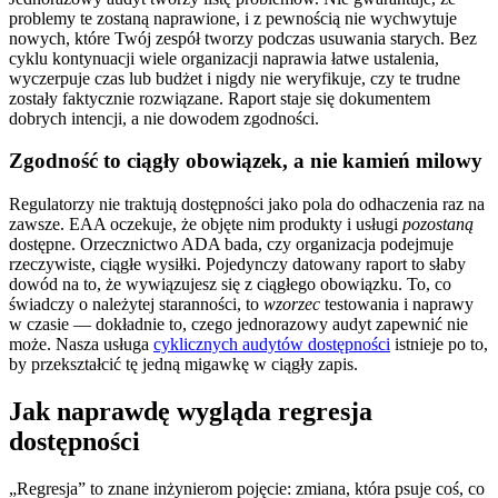
problemy te zostaną naprawione, i z pewnością nie wychwytuje
nowych, które Twój zespół tworzy podczas usuwania starych. Bez
cyklu kontynuacji wiele organizacji naprawia łatwe ustalenia,
wyczerpuje czas lub budżet i nigdy nie weryfikuje, czy te trudne
zostały faktycznie rozwiązane. Raport staje się dokumentem
dobrych intencji, a nie dowodem zgodności.
Zgodność to ciągły obowiązek, a nie kamień milowy
Regulatorzy nie traktują dostępności jako pola do odhaczenia raz na
zawsze. EAA oczekuje, że objęte nim produkty i usługi
pozostaną
dostępne. Orzecznictwo ADA bada, czy organizacja podejmuje
rzeczywiste, ciągłe wysiłki. Pojedynczy datowany raport to słaby
dowód na to, że wywiązujesz się z ciągłego obowiązku. To, co
świadczy o należytej staranności, to
wzorzec
testowania i naprawy
w czasie — dokładnie to, czego jednorazowy audyt zapewnić nie
może. Nasza usługa
cyklicznych audytów dostępności
istnieje po to,
by przekształcić tę jedną migawkę w ciągły zapis.
Jak naprawdę wygląda regresja
dostępności
„Regresja” to znane inżynierom pojęcie: zmiana, która psuje coś, co