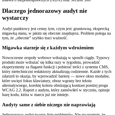
Dlaczego jednorazowy audyt nie
wystarczy
Audyt punktowy jest cenny tym, czym jest: gruntowną, ekspercką
migawką stanu, w jakim się obecnie znajdujesz. Problem polega na
tym, że „obecnie” szybko traci ważność.
Migawka starzeje się z każdym wdrożeniem
Nowoczesne zespoły webowe wdrażają w sposób ciągły. Typowy
produkt może wdrażać się kilka razy w tygodniu, prowadzić
eksperymenty za flagami funkcji i pobierać treści z systemu CMS,
który nietechniczni redaktorzy aktualizują codziennie. Każde z tych
zdarzeń to okazja, by wprowadzić barierę — nowe okno modalne,
które uwięzi fokus klawiatury, obraz wgrany bez tekstu
alternatywnego, korektę koloru obniżającą kontrast poniżej progu
WCAG 2.2. Raport z audytu, który zamówiłeś w styczniu, opisuje
bazę kodu, która w marcu już nie istnieje.
Audyty same z siebie niczego nie naprawiają
Jednorazowy audyt tworzy listę problemów. Nie gwarantuje, że