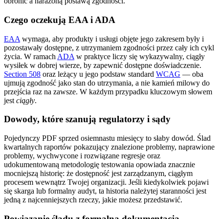
obronić a narażoną postawą zgodności.
Czego oczekują EAA i ADA
EAA
wymaga, aby produkty i usługi objęte jego zakresem były i
pozostawały dostępne, z utrzymaniem zgodności przez cały ich cykl
życia. W ramach
ADA
w praktyce liczy się wykazywalny, ciągły
wysiłek w dobrej wierze, by zapewnić dostępne doświadczenie.
Section 508
oraz leżący u jego podstaw standard
WCAG
— oba
ujmują zgodność jako stan do utrzymania, a nie kamień milowy do
przejścia raz na zawsze. W każdym przypadku kluczowym słowem
jest
ciągły
.
Dowody, które szanują regulatorzy i sądy
Pojedynczy PDF sprzed osiemnastu miesięcy to słaby dowód. Ślad
kwartalnych raportów pokazujący znalezione problemy, naprawione
problemy, wychwycone i rozwiązane regresje oraz
udokumentowaną metodologię testowania opowiada znacznie
mocniejszą historię: że dostępność jest zarządzanym, ciągłym
procesem wewnątrz Twojej organizacji. Jeśli kiedykolwiek pojawi
się skarga lub formalny audyt, ta historia należytej staranności jest
jedną z najcenniejszych rzeczy, jakie możesz przedstawić.
Powiązanie śladu z formalną dokumentacją