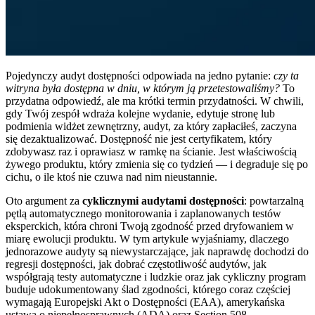
Pojedynczy audyt dostępności odpowiada na jedno pytanie:
czy ta
witryna była dostępna w dniu, w którym ją przetestowaliśmy?
To
przydatna odpowiedź, ale ma krótki termin przydatności. W chwili,
gdy Twój zespół wdraża kolejne wydanie, edytuje stronę lub
podmienia widżet zewnętrzny, audyt, za który zapłaciłeś, zaczyna
się dezaktualizować. Dostępność nie jest certyfikatem, który
zdobywasz raz i oprawiasz w ramkę na ścianie. Jest właściwością
żywego produktu, który zmienia się co tydzień — i degraduje się po
cichu, o ile ktoś nie czuwa nad nim nieustannie.
Oto argument za
cyklicznymi audytami dostępności
: powtarzalną
pętlą automatycznego monitorowania i zaplanowanych testów
eksperckich, która chroni Twoją zgodność przed dryfowaniem w
miarę ewolucji produktu. W tym artykule wyjaśniamy, dlaczego
jednorazowe audyty są niewystarczające, jak naprawdę dochodzi do
regresji dostępności, jak dobrać częstotliwość audytów, jak
współgrają testy automatyczne i ludzkie oraz jak cykliczny program
buduje udokumentowany ślad zgodności, którego coraz częściej
wymagają Europejski Akt o Dostępności (EAA), amerykańska
ustawa o niepełnosprawnych (ADA) oraz Section 508.