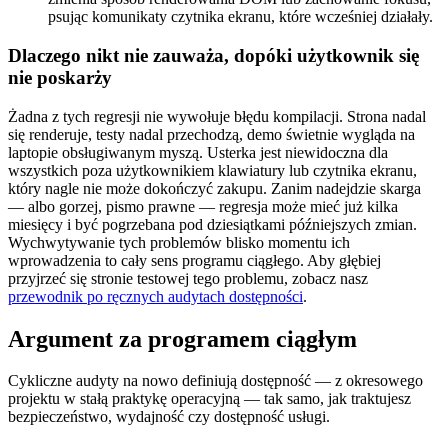
psując komunikaty czytnika ekranu, które wcześniej działały.
Dlaczego nikt nie zauważa, dopóki użytkownik się
nie poskarży
Żadna z tych regresji nie wywołuje błędu kompilacji. Strona nadal
się renderuje, testy nadal przechodzą, demo świetnie wygląda na
laptopie obsługiwanym myszą. Usterka jest niewidoczna dla
wszystkich poza użytkownikiem klawiatury lub czytnika ekranu,
który nagle nie może dokończyć zakupu. Zanim nadejdzie skarga
— albo gorzej, pismo prawne — regresja może mieć już kilka
miesięcy i być pogrzebana pod dziesiątkami późniejszych zmian.
Wychwytywanie tych problemów blisko momentu ich
wprowadzenia to cały sens programu ciągłego. Aby głębiej
przyjrzeć się stronie testowej tego problemu, zobacz nasz
przewodnik po ręcznych audytach dostępności
.
Argument za programem ciągłym
Cykliczne audyty na nowo definiują dostępność — z okresowego
projektu w stałą praktykę operacyjną — tak samo, jak traktujesz
bezpieczeństwo, wydajność czy dostępność usługi.