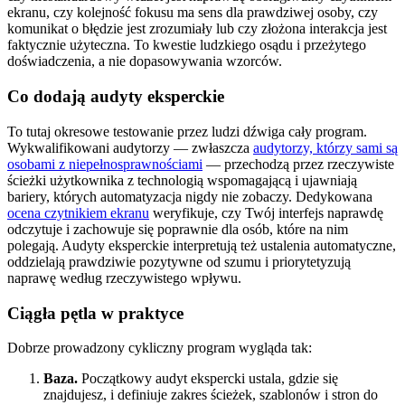
ekranu, czy kolejność fokusu ma sens dla prawdziwej osoby, czy
komunikat o błędzie jest zrozumiały lub czy złożona interakcja jest
faktycznie użyteczna. To kwestie ludzkiego osądu i przeżytego
doświadczenia, a nie dopasowywania wzorców.
Co dodają audyty eksperckie
To tutaj okresowe testowanie przez ludzi dźwiga cały program.
Wykwalifikowani audytorzy — zwłaszcza
audytorzy, którzy sami są
osobami z niepełnosprawnościami
— przechodzą przez rzeczywiste
ścieżki użytkownika z technologią wspomagającą i ujawniają
bariery, których automatyzacja nigdy nie zobaczy. Dedykowana
ocena czytnikiem ekranu
weryfikuje, czy Twój interfejs naprawdę
odczytuje i zachowuje się poprawnie dla osób, które na nim
polegają. Audyty eksperckie interpretują też ustalenia automatyczne,
oddzielają prawdziwie pozytywne od szumu i priorytetyzują
naprawę według rzeczywistego wpływu.
Ciągła pętla w praktyce
Dobrze prowadzony cykliczny program wygląda tak:
Baza.
Początkowy audyt ekspercki ustala, gdzie się
znajdujesz, i definiuje zakres ścieżek, szablonów i stron do