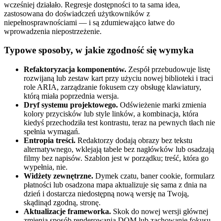
wcześniej działało. Regresje dostępności to ta sama idea,
zastosowana do doświadczeń użytkowników z
niepełnosprawnościami — i są zdumiewająco łatwe do
wprowadzenia niepostrzeżenie.
Typowe sposoby, w jakie zgodność się wymyka
Refaktoryzacja komponentów.
Zespół przebudowuje listę
rozwijaną lub zestaw kart przy użyciu nowej biblioteki i traci
role ARIA, zarządzanie fokusem czy obsługę klawiatury,
którą miała poprzednia wersja.
Dryf systemu projektowego.
Odświeżenie marki zmienia
kolory przycisków lub style linków, a kombinacja, która
kiedyś przechodziła test kontrastu, teraz na pewnych tłach nie
spełnia wymagań.
Entropia treści.
Redaktorzy dodają obrazy bez tekstu
alternatywnego, wklejają tabele bez nagłówków lub osadzają
filmy bez napisów. Szablon jest w porządku; treść, która go
wypełnia, nie.
Widżety zewnętrzne.
Dymek czatu, baner cookie, formularz
płatności lub osadzona mapa aktualizuje się sama z dnia na
dzień i dostarcza niedostępną nową wersję na Twoją,
skądinąd zgodną, stronę.
Aktualizacje frameworka.
Skok do nowej wersji głównej
zmienia sposób renderowania DOM lub zachowanie fokusu,