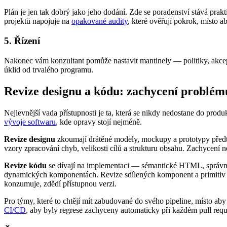
Plán je jen tak dobrý jako jeho dodání. Zde se poradenství stává pra
projektů napojuje na
opakované audity
, které ověřují pokrok, místo a
5. Řízení
Nakonec vám konzultant pomůže nastavit mantinely — politiky, akceptač
úklid od trvalého programu.
Revize designu a kódu: zachycení problém
Nejlevnější vada přístupnosti je ta, která se nikdy nedostane do prod
vývoje softwaru
, kde opravy stojí nejméně.
Revize designu
zkoumají drátěné modely, mockupy a prototypy předtí
vzory zpracování chyb, velikosti cílů a strukturu obsahu. Zachycení n
Revize kódu
se dívají na implementaci — sémantické HTML, správné
dynamických komponentách. Revize sdílených komponent a primitiv de
konzumuje, zdědí přístupnou verzi.
Pro týmy, které to chtějí mít zabudované do svého pipeline, místo ab
CI/CD
, aby byly regrese zachyceny automaticky při každém pull requ