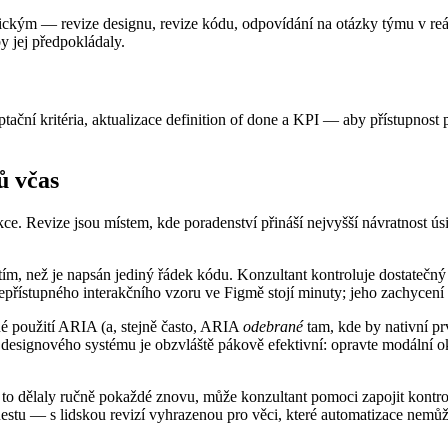
ktickým — revize designu, revize kódu, odpovídání na otázky týmu v re
by jej předpokládaly.
ní kritéria, aktualizace definition of done a KPI — aby přístupnost pře
ů včas
ukce. Revize jsou místem, kde poradenství přináší nejvyšší návratnost ú
m, než je napsán jediný řádek kódu. Konzultant kontroluje dostatečný 
epřístupného interakčního vzoru ve Figmě stojí minuty; jeho zachycení p
 použití ARIA (a, stejně často, ARIA
odebrané
tam, kde by nativní prv
signového systému je obzvláště pákově efektivní: opravte modální ok
y to dělaly ručně pokaždé znovu, může konzultant pomoci zapojit kontr
estu — s lidskou revizí vyhrazenou pro věci, které automatizace nemůž