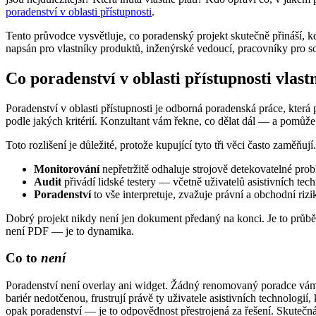
poradenství v oblasti přístupnosti
.
Tento průvodce vysvětluje, co poradenský projekt skutečně přináší, kdy
napsán pro vlastníky produktů, inženýrské vedoucí, pracovníky pro so
Co poradenství v oblasti přístupnosti vlastn
Poradenství v oblasti přístupnosti je odborná poradenská práce, která 
podle jakých kritérií. Konzultant vám řekne, co dělat dál — a pomůže
Toto rozlišení je důležité, protože kupující tyto tři věci často zaměň
Monitorování
nepřetržitě odhaluje strojově detekovatelné prob
Audit
přivádí lidské testery — včetně uživatelů asistivních te
Poradenství
to vše interpretuje, zvažuje právní a obchodní riz
Dobrý projekt nikdy není jen dokument předaný na konci. Je to průb
není PDF — je to dynamika.
Co to
není
Poradenství není overlay ani widget. Žádný renomovaný poradce vám n
bariér nedotčenou, frustrují právě ty uživatele asistivních technologi
opak poradenství — je to odpovědnost přestrojená za řešení. Skutečn