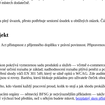
0 místech dodatečně.
 na plný úvazek, přesto potřebuje seniorní úsudek u obtížných otázek.
jekt
 Act přístupnost z příjemného doplňku v právní povinnost. Připraveno
on pokrývá vymezenou sadu produktů a služeb — včetně e-commerce, b
vné určení rozsahu je základ; nadhodnocení rozsahu plýtvá penězi a p
ení shody vůči EN 301 549, který se silně opírá o WCAG. Zde auditní d
sou si rovny. Bariéra, která blokuje pokladnu pro uživatele čteček obr
o, kdo vlastní každý pracovní proud, kolik to stojí a jak shodu prokáž
hacími orgány — německý BFSG je nejvýraznějším příkladem — takže vě
ný výchozí bod předtím, než s někým budete mluvit,
bezplatný sken přís