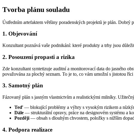
Tvorba plánu souladu
Ústředním artefaktem většiny poradenských projektů je plán. Dobrý p
1. Objevování
Konzultant poznává vaše podnikání: které produkty a trhy jsou důleži
2. Posouzení propasti a rizika
Zde konzultant syntetizuje auditní a monitorovací data do jasného obra
považována za plochý seznam. To je to, co vám umožní s jistotou říci 
3. Samotný plán
Fázovaný plán s jasným vlastnictvím a realistickými milníky. Užitečn
Teď
— blokující problémy a výhry s vysokým rizikem a nízký
Dále
— strukturální opravy, práce na designovém systému a kor
Později
— obsah s dlouhým chvostem, položky s nižším dopad
4. Podpora realizace