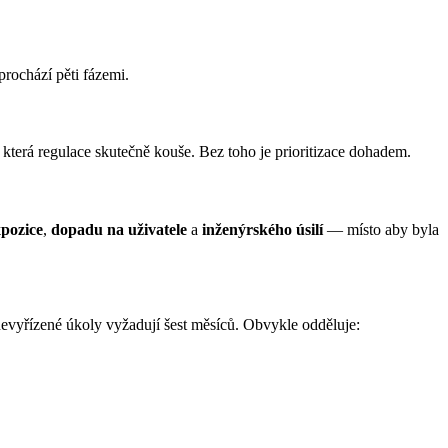
rochází pěti fázemi.
 která regulace skutečně kouše. Bez toho je prioritizace dohadem.
xpozice
,
dopadu na uživatele
a
inženýrského úsilí
— místo aby byla
 nevyřízené úkoly vyžadují šest měsíců. Obvykle odděluje: