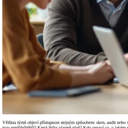
Většina týmů objeví přístupnost stejným způsobem: sken, audit nebo s
jsou nejdůležitější? Která lhůta vlastně platí? Kdo opraví co, v jakém p