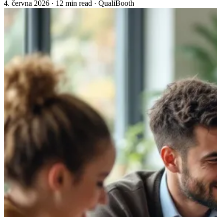
4. června 2026
·
12 min read
·
QualiBooth