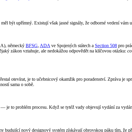
ěl být upřímný. Existují však jasné signály, že odborné vedení vám uše
A), německý
BFSG
,
ADA
ve Spojených státech a
Section 508
pro prá
ě nějaký zákon vztahuje, ale nedokážou odpovědět na klíčovou otázku:
co
řestal otevírat, je to učebnicový okamžik pro poradenství. Zpráva je sp
ností sama o sobě.
vání — je to problém procesu. Když se tytéž vady objevují vydání za vydá
budující nový designový systém získávají obrovskou páku tím, že přís