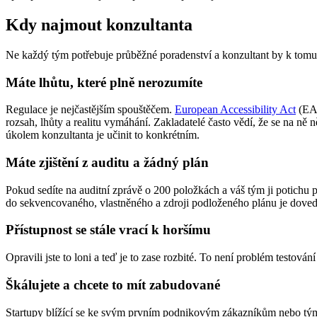
Kdy najmout konzultanta
Ne každý tým potřebuje průběžné poradenství a konzultant by k tomu m
Máte lhůtu, které plně nerozumíte
Regulace je nejčastějším spouštěčem.
European Accessibility Act
(EA
rozsah, lhůty a realitu vymáhání. Zakladatelé často vědí, že se na n
úkolem konzultanta je učinit to konkrétním.
Máte zjištění z auditu a žádný plán
Pokud sedíte na auditní zprávě o 200 položkách a váš tým ji potichu p
do sekvencovaného, vlastněného a zdroji podloženého plánu je doved
Přístupnost se stále vrací k horšímu
Opravili jste to loni a teď je to zase rozbité. To není problém testo
Škálujete a chcete to mít zabudované
Startupy blížící se ke svým prvním podnikovým zákazníkům nebo týmy 