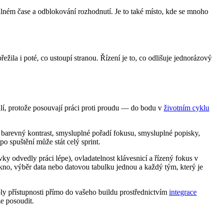
álném čase a odblokování rozhodnutí. Je to také místo, kde se mnoho
žila i poté, co ustoupí stranou. Řízení je to, co odlišuje jednorázový
silí, protože posouvají práci proti proudu — do bodu v
životním cyklu
barevný kontrast, smysluplné pořadí fokusu, smysluplné popisky,
o spuštění může stát celý sprint.
ky odvedly práci lépe), ovladatelnost klávesnicí a řízený fokus v
no, výběr data nebo datovou tabulku jednou a každý tým, který je
oly přístupnosti přímo do vašeho buildu prostřednictvím
integrace
e posoudit.