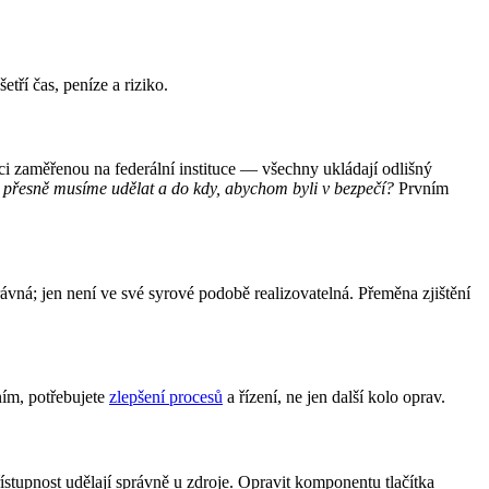
tří čas, peníze a riziko.
ci zaměřenou na federální instituce — všechny ukládají odlišný
 přesně musíme udělat a do kdy, abychom byli v bezpečí?
Prvním
rávná; jen není ve své syrové podobě realizovatelná. Přeměna zjištění
ním, potřebujete
zlepšení procesů
a řízení, ne jen další kolo oprav.
tupnost udělají správně u zdroje. Opravit komponentu tlačítka