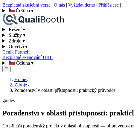
Bezplatná zkušební verze
|
O nás
|
Vyžádat demo
|
Přihlásit se
|
Čeština
▾
Řešení
▾
Služby
▾
Zdroje
▾
Odvětví
▾
Ceník
Partneři
Bezplatné skenování URL
Čeština
▾
☰
Home
/
Zdroje
/
Poradenství v oblasti přístupnosti: praktický průvodce
guides
Poradenství v oblasti přístupnosti: prakti
Co přináší poradenský projekt v oblasti přístupnosti — připravenost n