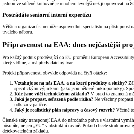
jednou ve sdílené knihovně je mnohem levnější než ji opravovat na 8
Postrádáte seniorní interní expertízu
Většina organizací si nemůže ospravedlnit specialistu na přístupnost
trvalého náboru.
Připravenost na EAA: dnes nejčastější pro
Pro každý podnik prodávající do EU proměnil European Accessibility
který vidíme, a má předvídatelný tvar.
Projekt připravenosti obvykle odpovídá na čtyři otázky:
Vztahuje se na nás EAA, a na které produkty a služby?
Zák
specifickými výjimkami (jako jsou některé mikropodniky). Sprá
Kde jsme vůči technickému základu?
V praxi to znamená měř
Jaká je propast, seřazená podle rizika?
Ne všechny propasti j
odkazu v patičce.
Jaký je realistický plán nápravy a časový rozvrh?
Včetně toh
Členské státy transponují EAA do národního práva s vlastními vymá
působíte, ne jen „EU“ v abstraktní rovině. Pokud chcete strukturova
detekovatelném základu.