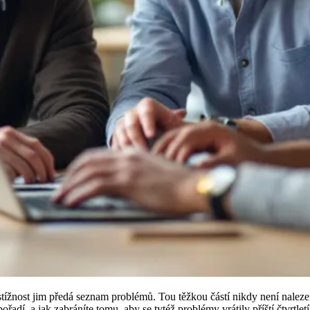
tížnost jim předá seznam problémů. Tou těžkou částí nikdy není naleze
ořadí, a jak zabráníte tomu, aby se tytéž problémy vrátily příští čtvrtle