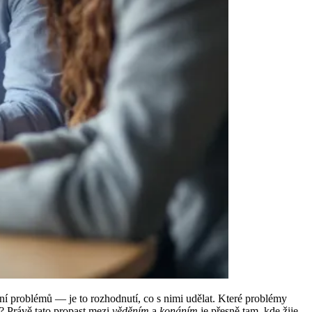
ní problémů — je to rozhodnutí, co s nimi udělat. Které problémy
tí? Právě tato propast mezi
věděním
a
konáním
je přesně tam, kde žije