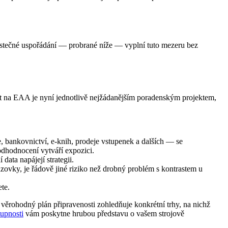
 Částečné uspořádání — probrané níže — vyplní tuto mezeru bez
st na EAA je nyní jednotlivě nejžádanějším poradenským projektem,
ankovnictví, e-knih, prodeje vstupenek a dalších — se
odhodnocení vytváří expozici.
ata napájejí strategii.
azovky, je řádově jiné riziko než drobný problém s kontrastem u
ete.
rohodný plán připravenosti zohledňuje konkrétní trhy, na nichž
tupnosti
vám poskytne hrubou představu o vašem strojově