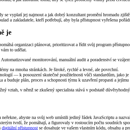
 se vyplatí jej najmout a jak dobrý konzultant promění hromadu zjištění
ulad a zakladatele, kteří potřebují, aby byla přístupnost vyřešena po
ě je
pomáhá organizaci plánovat, prioritizovat a řídit svůj program přístupnos
 vám to udělat.
ují. Automatizované monitorování, manuální audit a poradenství se vzáje
lémy na mnoha stránkách. Je široké, rychlé a levné, ale povrchní.
chnologií — k posouzení skutečné použitelnosti vůči standardům, jako je
ika a buduje plán, proces a schopnosti týmu k uzavření propasti a jejímu
ěžný vztah, v němž se zkušený specialista stává v podstatě důvěryho
eřekne, abyste na svůj web umístili jediný řádek JavaScriptu a nazval
í, kterým tvrdí, že pomáhají, a figurovaly v rostoucím počtu soudních sp
á
digitální přístupnost
se dosahuje ve vašem vlastním kódu, obsahu a pr