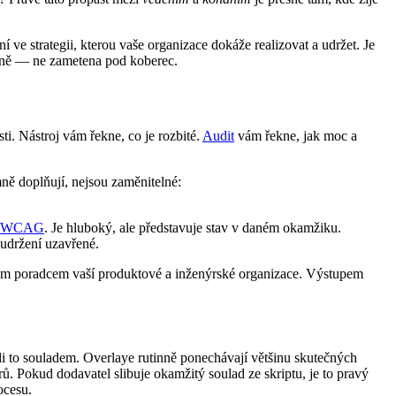
 ve strategii, kterou vaše organizace dokáže realizovat a udržet. Je
řádně — ne zametena pod koberec.
ti. Nástroj vám řekne, co je rozbité.
Audit
vám řekne, jak moc a
mně doplňují, nejsou zaměnitelné:
WCAG
. Je hluboký, ale představuje stav v daném okamžiku.
 udržení uzavřené.
dným poradcem vaší produktové a inženýrské organizace. Výstupem
i to souladem. Overlaye rutinně ponechávají většinu skutečných
orů. Pokud dodavatel slibuje okamžitý soulad ze skriptu, je to pravý
ocesu.