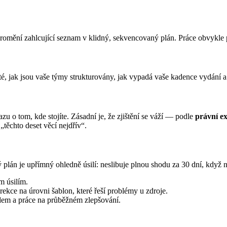
romění zahlcující seznam v klidný, sekvencovaný plán. Práce obvykle p
té, jak jsou vaše týmy strukturovány, jak vypadá vaše kadence vydání a
zu o tom, kde stojíte. Zásadní je, že zjištění se váží — podle
právní e
„těchto deset věcí nejdřív“.
ý plán je upřímný ohledně úsilí: neslibuje plnou shodu za 30 dní, když
m úsilím.
ekce na úrovni šablon, které řeší problémy u zdroje.
em a práce na průběžném zlepšování.