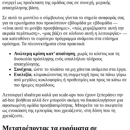
ενεργεί ως προέκταση της ομάδας σας σε συνεχή, μερικής
απασχόλησης βάση.
Σε αυτό το μοντέλο ο σύμβουλος γίνεται το σημείο αναφοράς σας
για τα ερωτήματα που προκύπτουν εβδομάδα με εβδομάδα —
«είναι αυτό το μοτίβο προσβάσιμο;», «πώς χειριζόμαστε αυτή την
ακραία περίπτωση;», «μας βάζει σε κίνδυνο αυτή η λειτουργία;» —
και κατευθύνει το ευρύτερο πρόγραμμα ανάμεσα στα επίσημα
ορόσημα. Τα πλεονεκτήματα είναι πρακτικά:
Ανώτερη κρίση κατ’ απαίτηση
, χωρίς το κόστος και τη
δυσκολία πρόσληψης ενός υπαλλήλου πλήρους
απασχόλησης.
Συνέχεια
, ώστε το πλαίσιο να μη χάνεται ανάμεσα στα έργα.
Ευελιξία
, κλιμακώνοντας τη συμμετοχή προς τα πάνω γύρω
από μεγάλες κυκλοφορίες ή προθεσμίες και προς τα κάτω σε
πιο ήρεμες περιόδους.
Λειτουργεί ιδιαίτερα καλά για scale-ups που έχουν ξεπεράσει την
ad-hoc βοήθεια αλλά δεν μπορούν ακόμη να δικαιολογήσουν μια
αφοσιωμένη ομάδα προσβασιμότητας. Μπορείτε να το σκεφτείτε
ως ενοικίαση της εμπειρίας που χρειάζεστε, στη δόση που τη
χρειάζεστε.
Μετατρέποντας τα ευρήματα σε