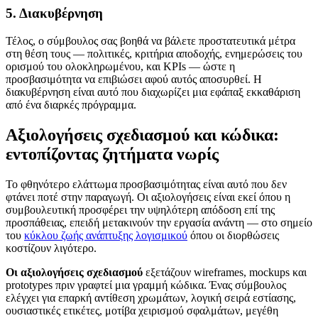
5. Διακυβέρνηση
Τέλος, ο σύμβουλος σας βοηθά να βάλετε προστατευτικά μέτρα
στη θέση τους — πολιτικές, κριτήρια αποδοχής, ενημερώσεις του
ορισμού του ολοκληρωμένου, και KPIs — ώστε η
προσβασιμότητα να επιβιώσει αφού αυτός αποσυρθεί. Η
διακυβέρνηση είναι αυτό που διαχωρίζει μια εφάπαξ εκκαθάριση
από ένα διαρκές πρόγραμμα.
Αξιολογήσεις σχεδιασμού και κώδικα:
εντοπίζοντας ζητήματα νωρίς
Το φθηνότερο ελάττωμα προσβασιμότητας είναι αυτό που δεν
φτάνει ποτέ στην παραγωγή. Οι αξιολογήσεις είναι εκεί όπου η
συμβουλευτική προσφέρει την υψηλότερη απόδοση επί της
προσπάθειας, επειδή μετακινούν την εργασία ανάντη — στο σημείο
του
κύκλου ζωής ανάπτυξης λογισμικού
όπου οι διορθώσεις
κοστίζουν λιγότερο.
Οι αξιολογήσεις σχεδιασμού
εξετάζουν wireframes, mockups και
prototypes πριν γραφτεί μια γραμμή κώδικα. Ένας σύμβουλος
ελέγχει για επαρκή αντίθεση χρωμάτων, λογική σειρά εστίασης,
ουσιαστικές ετικέτες, μοτίβα χειρισμού σφαλμάτων, μεγέθη