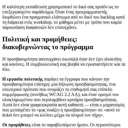
Η καλύτερη εκπαίδευση χρησιμοποιεί το δικό σας προϊόν ως το
επεξεργασμένο παράδειγμα. Όταν ένας προγραμματιστής
διορθώνει ένα πραγματικό ελάττωμα από το δικό του backlog κατά
τη διάρκεια ενός workshop, το μάθημα μένει με τρόπο που καμία
παρουσίαση διαφανειών δεν επιτυγχάνει.
Πολιτική και προμήθειες:
διακυβερνώντας το πρόγραμμα
Η προσβασιμότητα αποτυγχάνει σιωπηλά όταν δεν έχει ιδιοκτήτη
και κανόνες. Η συμβουλευτική σας βοηθά να εγκαταστήσετε και τα
δύο.
Η εργασία πολιτικής
παράγει τα έγγραφα που κάνουν την
προσβασιμότητα επίσημη: μια δήλωση προσβασιμότητας, ένα
εσωτερικό πρότυπο που ονομάζει το επιθυμητό σας επίπεδο
συμμόρφωσης (συνήθως WCAG 2.2 AA), και έναν ορισμό του
ολοκληρωμένου που περιλαμβάνει κριτήρια προσβασιμότητας.
Αυτά δεν είναι γραφειοκρατία αυτή καθαυτή — είναι ο μηχανισμός
που μετατρέπει το «μας νοιάζει η προσβασιμότητα» σε «αυτό το
ticket δεν μπορεί να κλείσει μέχρι να πληροί τον πήχη».
Οι προμήθειες
είναι το παραβλεπόμενο ήμισυ. Οι περισσότεροι