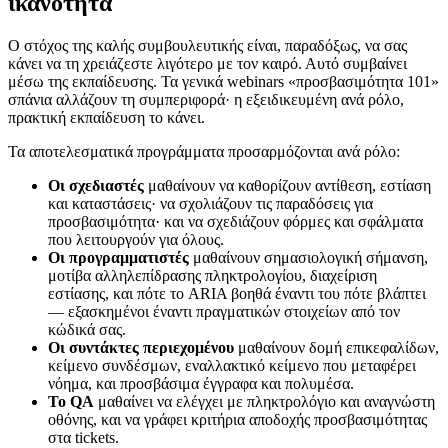
ικανότητα
Ο στόχος της καλής συμβουλευτικής είναι, παραδόξως, να σας
κάνει να τη χρειάζεστε λιγότερο με τον καιρό. Αυτό συμβαίνει
μέσω της εκπαίδευσης. Τα γενικά webinars «προσβασιμότητα 101»
σπάνια αλλάζουν τη συμπεριφορά· η εξειδικευμένη ανά ρόλο,
πρακτική εκπαίδευση το κάνει.
Τα αποτελεσματικά προγράμματα προσαρμόζονται ανά ρόλο:
Οι σχεδιαστές
μαθαίνουν να καθορίζουν αντίθεση, εστίαση
και καταστάσεις· να σχολιάζουν τις παραδόσεις για
προσβασιμότητα· και να σχεδιάζουν φόρμες και σφάλματα
που λειτουργούν για όλους.
Οι προγραμματιστές
μαθαίνουν σημασιολογική σήμανση,
μοτίβα αλληλεπίδρασης πληκτρολογίου, διαχείριση
εστίασης, και πότε το ARIA βοηθά έναντι του πότε βλάπτει
— εξασκημένοι έναντι πραγματικών στοιχείων από τον
κώδικά σας.
Οι συντάκτες περιεχομένου
μαθαίνουν δομή επικεφαλίδων,
κείμενο συνδέσμων, εναλλακτικό κείμενο που μεταφέρει
νόημα, και προσβάσιμα έγγραφα και πολυμέσα.
Το QA
μαθαίνει να ελέγχει με πληκτρολόγιο και αναγνώστη
οθόνης, και να γράφει κριτήρια αποδοχής προσβασιμότητας
στα tickets.