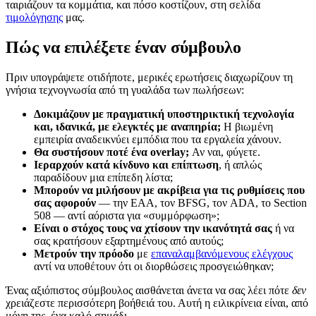
ταιριάζουν τα κομμάτια, και πόσο κοστίζουν, στη σελίδα
τιμολόγησης
μας.
Πώς να επιλέξετε έναν σύμβουλο
Πριν υπογράψετε οτιδήποτε, μερικές ερωτήσεις διαχωρίζουν τη
γνήσια τεχνογνωσία από τη γυαλάδα των πωλήσεων:
Δοκιμάζουν με πραγματική υποστηρικτική τεχνολογία
και, ιδανικά, με ελεγκτές με αναπηρία;
Η βιωμένη
εμπειρία αναδεικνύει εμπόδια που τα εργαλεία χάνουν.
Θα συστήσουν ποτέ ένα overlay;
Αν ναι, φύγετε.
Ιεραρχούν κατά κίνδυνο και επίπτωση
, ή απλώς
παραδίδουν μια επίπεδη λίστα;
Μπορούν να μιλήσουν με ακρίβεια για τις ρυθμίσεις που
σας αφορούν
— την EAA, τον BFSG, τον ADA, το Section
508 — αντί αόριστα για «συμμόρφωση»;
Είναι ο στόχος τους να χτίσουν την ικανότητά σας
ή να
σας κρατήσουν εξαρτημένους από αυτούς;
Μετρούν την πρόοδο
με
επαναλαμβανόμενους ελέγχους
αντί να υποθέτουν ότι οι διορθώσεις προσγειώθηκαν;
Ένας αξιόπιστος σύμβουλος αισθάνεται άνετα να σας λέει πότε
δεν
χρειάζεστε περισσότερη βοήθειά του. Αυτή η ειλικρίνεια είναι, από
μόνη της, ένα καλό σημάδι.