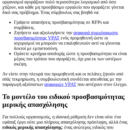
οργανισμοί αγοράζουν πολύ περισσότερο λογισμικό από όσο
χτίζουν, και κάθε μη προσβάσιμο εργαλείο που αγοράζετε γίνεται
δικό σας πρόβλημα. Ένας σύμβουλος σας βοηθά να:
Γράψετε απαιτήσεις προσβασιμότητας σε RFPs και
συμβάσεις.
Ζητήσετε και αξιολογήσετε την
αναφορά συμμόρφωσης
προσβασιμότητας VPAT
ενός προμηθευτή ώστε οι
ισχυρισμοί να μπορούν να επαληθευτούν αντί να γίνονται
δεκτοί με εμπιστοσύνη.
Ορίσετε κριτήρια αποδοχής ώστε η προσβασιμότητα να είναι
μέρος του τρόπου που αγοράζετε, όχι μια εκ των υστέρων
σκέψη.
Αν είστε στην πλευρά του προμηθευτή και οι πελάτες ζητούν
από
εσάς
τεκμηρίωση, η συμβουλευτική συνδέεται απευθείας με την
παραγωγή αξιόπιστων
αναφορών VPAT
που αντέχουν στον έλεγχο.
Το μοντέλο του ειδικού προσβασιμότητας
μερικής απασχόλησης
Για πολλούς οργανισμούς, η ιδανική ρύθμιση δεν είναι ούτε ένα
εφάπαξ έργο ούτε μια πλήρους απασχόλησης πρόσληψη, αλλά ένας
ειδικός μερικής απασχόλησης
: ένας ανώτερος ειδικός που