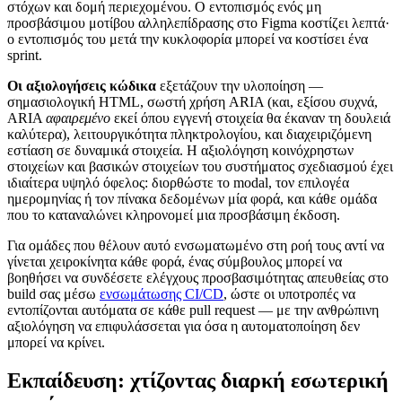
στόχων και δομή περιεχομένου. Ο εντοπισμός ενός μη
προσβάσιμου μοτίβου αλληλεπίδρασης στο Figma κοστίζει λεπτά·
ο εντοπισμός του μετά την κυκλοφορία μπορεί να κοστίσει ένα
sprint.
Οι αξιολογήσεις κώδικα
εξετάζουν την υλοποίηση —
σημασιολογική HTML, σωστή χρήση ARIA (και, εξίσου συχνά,
ARIA
αφαιρεμένο
εκεί όπου εγγενή στοιχεία θα έκαναν τη δουλειά
καλύτερα), λειτουργικότητα πληκτρολογίου, και διαχειριζόμενη
εστίαση σε δυναμικά στοιχεία. Η αξιολόγηση κοινόχρηστων
στοιχείων και βασικών στοιχείων του συστήματος σχεδιασμού έχει
ιδιαίτερα υψηλό όφελος: διορθώστε το modal, τον επιλογέα
ημερομηνίας ή τον πίνακα δεδομένων μία φορά, και κάθε ομάδα
που το καταναλώνει κληρονομεί μια προσβάσιμη έκδοση.
Για ομάδες που θέλουν αυτό ενσωματωμένο στη ροή τους αντί να
γίνεται χειροκίνητα κάθε φορά, ένας σύμβουλος μπορεί να
βοηθήσει να συνδέσετε ελέγχους προσβασιμότητας απευθείας στο
build σας μέσω
ενσωμάτωσης CI/CD
, ώστε οι υποτροπές να
εντοπίζονται αυτόματα σε κάθε pull request — με την ανθρώπινη
αξιολόγηση να επιφυλάσσεται για όσα η αυτοματοποίηση δεν
μπορεί να κρίνει.
Εκπαίδευση: χτίζοντας διαρκή εσωτερική