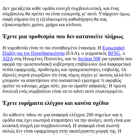
Δεν χρειάζεται κάθε ομάδα συνεχή συμβουλευτική, και ένας
σύμβουλος θα πρέπει να είναι ειλικρινής γι’ αυτό. Υπάρχουν όμως
σαφή σήματα ότι η εξειδικευμένη καθοδήγηση θα σας
εξοικονομήσει χρόνο, χρήμα και κίνδυνο.
Έχετε μια προθεσμία που δεν κατανοείτε πλήρως
Η νομοθεσία είναι το πιο συνηθισμένο έναυσμα. Η
Ευρωπαϊκή
Πράξη για την Προσβασιμότητα
(EAA), ο γερμανικός
BFSG
, ο
ADA
στις Ηνωμένες Πολιτείες, και το
Section 508
για εργασία που
αφορά την ομοσπονδιακή κυβέρνηση επιβάλλουν όλα διαφορετικά
πεδία εφαρμογής, προθεσμίες και πραγματικότητες επιβολής. Οι
ιδρυτές συχνά γνωρίζουν ότι ένας νόμος ισχύει γι’ αυτούς αλλά δεν
μπορούν να απαντήσουν στο ουσιαστικό ερώτημα:
τι ακριβώς
πρέπει να κάνουμε, μέχρι πότε, για να είμαστε ασφαλείς;
Η πρώτη
δουλειά ενός συμβούλου είναι να το κάνει αυτό συγκεκριμένο.
Έχετε ευρήματα ελέγχου και κανένα σχέδιο
Αν κάθεστε πάνω σε μια αναφορά ελέγχου 200 σημείων και η
ομάδα σας έχει σιωπηλά σταματήσει να την ανοίγει, αυτή είναι μια
κλασική στιγμή για συμβουλευτική. Η αναφορά είναι σωστή·
απλώς δεν είναι εφαρμόσιμη στην ακατέργαστη μορφή της. Η