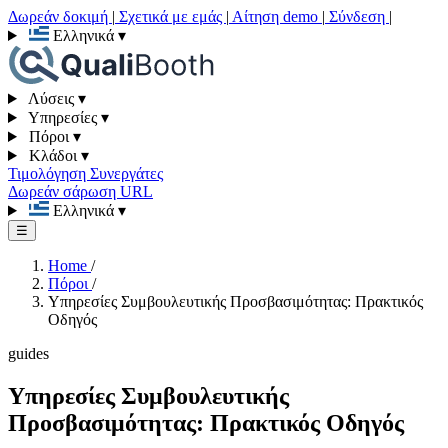
Δωρεάν δοκιμή
|
Σχετικά με εμάς
|
Αίτηση demo
|
Σύνδεση
|
Ελληνικά
▾
Λύσεις
▾
Υπηρεσίες
▾
Πόροι
▾
Κλάδοι
▾
Τιμολόγηση
Συνεργάτες
Δωρεάν σάρωση URL
Ελληνικά
▾
☰
Home
/
Πόροι
/
Υπηρεσίες Συμβουλευτικής Προσβασιμότητας: Πρακτικός
Οδηγός
guides
Υπηρεσίες Συμβουλευτικής
Προσβασιμότητας: Πρακτικός Οδηγός