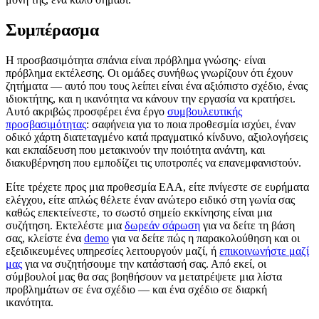
Συμπέρασμα
Η προσβασιμότητα σπάνια είναι πρόβλημα γνώσης· είναι
πρόβλημα εκτέλεσης. Οι ομάδες συνήθως γνωρίζουν ότι έχουν
ζητήματα — αυτό που τους λείπει είναι ένα αξιόπιστο σχέδιο, ένας
ιδιοκτήτης, και η ικανότητα να κάνουν την εργασία να κρατήσει.
Αυτό ακριβώς προσφέρει ένα έργο
συμβουλευτικής
προσβασιμότητας
: σαφήνεια για το ποια προθεσμία ισχύει, έναν
οδικό χάρτη διατεταγμένο κατά πραγματικό κίνδυνο, αξιολογήσεις
και εκπαίδευση που μετακινούν την ποιότητα ανάντη, και
διακυβέρνηση που εμποδίζει τις υποτροπές να επανεμφανιστούν.
Είτε τρέχετε προς μια προθεσμία EAA, είτε πνίγεστε σε ευρήματα
ελέγχου, είτε απλώς θέλετε έναν ανώτερο ειδικό στη γωνία σας
καθώς επεκτείνεστε, το σωστό σημείο εκκίνησης είναι μια
συζήτηση. Εκτελέστε μια
δωρεάν σάρωση
για να δείτε τη βάση
σας, κλείστε ένα
demo
για να δείτε πώς η παρακολούθηση και οι
εξειδικευμένες υπηρεσίες λειτουργούν μαζί, ή
επικοινωνήστε μαζί
μας
για να συζητήσουμε την κατάστασή σας. Από εκεί, οι
σύμβουλοί μας θα σας βοηθήσουν να μετατρέψετε μια λίστα
προβλημάτων σε ένα σχέδιο — και ένα σχέδιο σε διαρκή
ικανότητα.