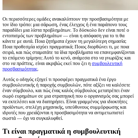
Οι περισσότερες ομάδες ανακαλύπτουν την προσβασιμότητα με
τον ίδιο τρόπο: μια σάρωση, ένας έλεγχος ή ένα παράπονο τους
παραδίδει μια λίστα προβλημάτων. Το δύσκολο δεν είναι ποτέ ο
εντοπισμός των προβλημάτων — είναι η απόφαση για το τι θα
κάνετε με αυτά. Ποια ζητήματα έχουν τη μεγαλύτερη σημασία;
Ποια προθεσμία ισχύει πραγματικά; Ποιος διορθώνει τι, με ποια
σειρά, και πώς σταματάτε τα ίδια προβλήματα να επανεμφανίζονται
το επόμενο τρίμηνο; Αυτό το κενό, ανάμεσα στο
να γνωρίζεις
και
στο
να πράττεις
, είναι ακριβώς εκεί που ζει η
συμβουλευτική
προσβασιμότητας
.
Αυτός ο οδηγός εξηγεί τι προσφέρει πραγματικά ένα έργο
συμβουλευτικής ή παροχής συμβουλών, πότε αξίζει να καλέσετε
έναν σύμβουλο, και πώς ένας καλός σύμβουλος μετατρέπει έναν
σωρό ευρημάτων σε μια στρατηγική που ο οργανισμός σας μπορεί
να εκτελέσει και να διατηρήσει. Είναι γραμμένος για ιδιοκτήτες
προϊόντων, στελέχη μηχανικής, υπεύθυνους συμμόρφωσης και
ιδρυτές που χρειάζονται η προσβασιμότητα να αντιμετωπιστεί
σωστά — όχι να συγκαλυφθεί.
Τι είναι πραγματικά η συμβουλευτική