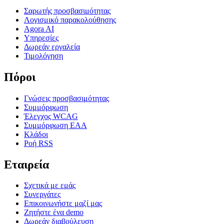
Σαρωτής προσβασιμότητας
Λογισμικό παρακολούθησης
Agora AI
Υπηρεσίες
Δωρεάν εργαλεία
Τιμολόγηση
Πόροι
Γνώσεις προσβασιμότητας
Συμμόρφωση
Έλεγχος WCAG
Συμμόρφωση EAA
Κλάδοι
Ροή RSS
Εταιρεία
Σχετικά με εμάς
Συνεργάτες
Επικοινωνήστε μαζί μας
Ζητήστε ένα demo
Δωρεάν διαβούλευση