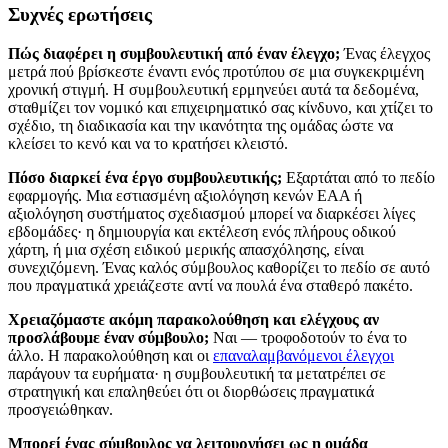
Συχνές ερωτήσεις
Πώς διαφέρει η συμβουλευτική από έναν έλεγχο;
Ένας έλεγχος
μετρά πού βρίσκεστε έναντι ενός προτύπου σε μια συγκεκριμένη
χρονική στιγμή. Η συμβουλευτική ερμηνεύει αυτά τα δεδομένα,
σταθμίζει τον νομικό και επιχειρηματικό σας κίνδυνο, και χτίζει το
σχέδιο, τη διαδικασία και την ικανότητα της ομάδας ώστε να
κλείσει το κενό και να το κρατήσει κλειστό.
Πόσο διαρκεί ένα έργο συμβουλευτικής;
Εξαρτάται από το πεδίο
εφαρμογής. Μια εστιασμένη αξιολόγηση κενών EAA ή
αξιολόγηση συστήματος σχεδιασμού μπορεί να διαρκέσει λίγες
εβδομάδες· η δημιουργία και εκτέλεση ενός πλήρους οδικού
χάρτη, ή μια σχέση ειδικού μερικής απασχόλησης, είναι
συνεχιζόμενη. Ένας καλός σύμβουλος καθορίζει το πεδίο σε αυτό
που πραγματικά χρειάζεστε αντί να πουλά ένα σταθερό πακέτο.
Χρειαζόμαστε ακόμη παρακολούθηση και ελέγχους αν
προσλάβουμε έναν σύμβουλο;
Ναι — τροφοδοτούν το ένα το
άλλο. Η παρακολούθηση και οι
επαναλαμβανόμενοι έλεγχοι
παράγουν τα ευρήματα· η συμβουλευτική τα μετατρέπει σε
στρατηγική και επαληθεύει ότι οι διορθώσεις πραγματικά
προσγειώθηκαν.
Μπορεί ένας σύμβουλος να λειτουργήσει ως η ομάδα