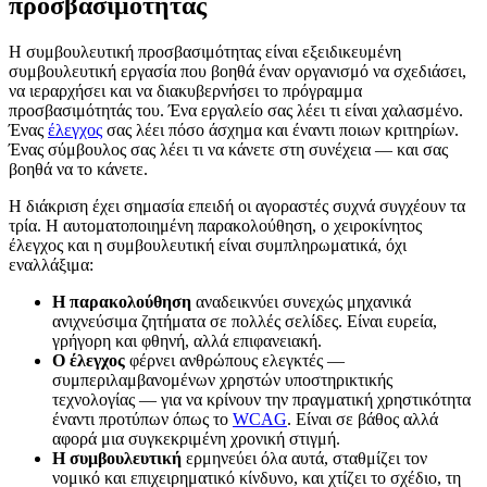
προσβασιμότητας
Η συμβουλευτική προσβασιμότητας είναι εξειδικευμένη
συμβουλευτική εργασία που βοηθά έναν οργανισμό να σχεδιάσει,
να ιεραρχήσει και να διακυβερνήσει το πρόγραμμα
προσβασιμότητάς του. Ένα εργαλείο σας λέει τι είναι χαλασμένο.
Ένας
έλεγχος
σας λέει πόσο άσχημα και έναντι ποιων κριτηρίων.
Ένας σύμβουλος σας λέει τι να κάνετε στη συνέχεια — και σας
βοηθά να το κάνετε.
Η διάκριση έχει σημασία επειδή οι αγοραστές συχνά συγχέουν τα
τρία. Η αυτοματοποιημένη παρακολούθηση, ο χειροκίνητος
έλεγχος και η συμβουλευτική είναι συμπληρωματικά, όχι
εναλλάξιμα:
Η παρακολούθηση
αναδεικνύει συνεχώς μηχανικά
ανιχνεύσιμα ζητήματα σε πολλές σελίδες. Είναι ευρεία,
γρήγορη και φθηνή, αλλά επιφανειακή.
Ο έλεγχος
φέρνει ανθρώπους ελεγκτές —
συμπεριλαμβανομένων χρηστών υποστηρικτικής
τεχνολογίας — για να κρίνουν την πραγματική χρηστικότητα
έναντι προτύπων όπως το
WCAG
. Είναι σε βάθος αλλά
αφορά μια συγκεκριμένη χρονική στιγμή.
Η συμβουλευτική
ερμηνεύει όλα αυτά, σταθμίζει τον
νομικό και επιχειρηματικό κίνδυνο, και χτίζει το σχέδιο, τη