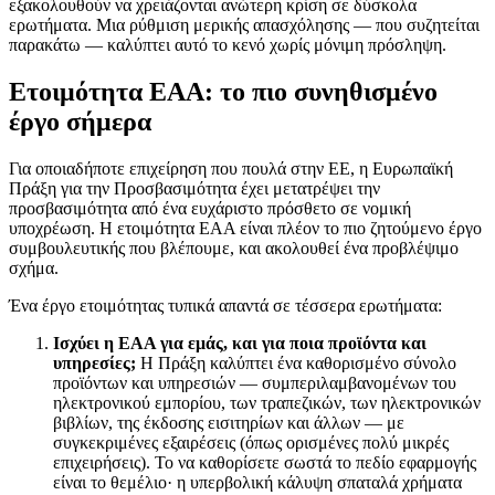
εξακολουθούν να χρειάζονται ανώτερη κρίση σε δύσκολα
ερωτήματα. Μια ρύθμιση μερικής απασχόλησης — που συζητείται
παρακάτω — καλύπτει αυτό το κενό χωρίς μόνιμη πρόσληψη.
Ετοιμότητα EAA: το πιο συνηθισμένο
έργο σήμερα
Για οποιαδήποτε επιχείρηση που πουλά στην ΕΕ, η Ευρωπαϊκή
Πράξη για την Προσβασιμότητα έχει μετατρέψει την
προσβασιμότητα από ένα ευχάριστο πρόσθετο σε νομική
υποχρέωση. Η ετοιμότητα EAA είναι πλέον το πιο ζητούμενο έργο
συμβουλευτικής που βλέπουμε, και ακολουθεί ένα προβλέψιμο
σχήμα.
Ένα έργο ετοιμότητας τυπικά απαντά σε τέσσερα ερωτήματα:
Ισχύει η EAA για εμάς, και για ποια προϊόντα και
υπηρεσίες;
Η Πράξη καλύπτει ένα καθορισμένο σύνολο
προϊόντων και υπηρεσιών — συμπεριλαμβανομένων του
ηλεκτρονικού εμπορίου, των τραπεζικών, των ηλεκτρονικών
βιβλίων, της έκδοσης εισιτηρίων και άλλων — με
συγκεκριμένες εξαιρέσεις (όπως ορισμένες πολύ μικρές
επιχειρήσεις). Το να καθορίσετε σωστά το πεδίο εφαρμογής
είναι το θεμέλιο· η υπερβολική κάλυψη σπαταλά χρήματα