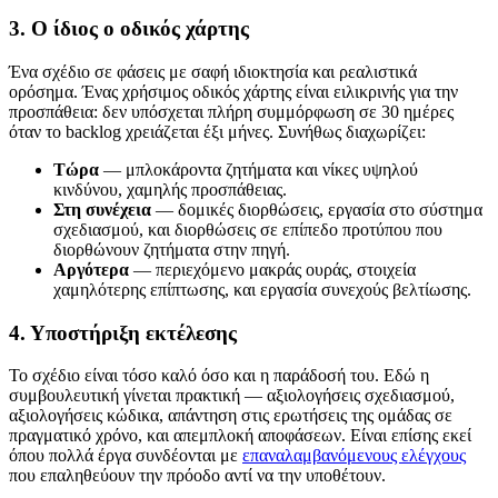
3. Ο ίδιος ο οδικός χάρτης
Ένα σχέδιο σε φάσεις με σαφή ιδιοκτησία και ρεαλιστικά
ορόσημα. Ένας χρήσιμος οδικός χάρτης είναι ειλικρινής για την
προσπάθεια: δεν υπόσχεται πλήρη συμμόρφωση σε 30 ημέρες
όταν το backlog χρειάζεται έξι μήνες. Συνήθως διαχωρίζει:
Τώρα
— μπλοκάροντα ζητήματα και νίκες υψηλού
κινδύνου, χαμηλής προσπάθειας.
Στη συνέχεια
— δομικές διορθώσεις, εργασία στο σύστημα
σχεδιασμού, και διορθώσεις σε επίπεδο προτύπου που
διορθώνουν ζητήματα στην πηγή.
Αργότερα
— περιεχόμενο μακράς ουράς, στοιχεία
χαμηλότερης επίπτωσης, και εργασία συνεχούς βελτίωσης.
4. Υποστήριξη εκτέλεσης
Το σχέδιο είναι τόσο καλό όσο και η παράδοσή του. Εδώ η
συμβουλευτική γίνεται πρακτική — αξιολογήσεις σχεδιασμού,
αξιολογήσεις κώδικα, απάντηση στις ερωτήσεις της ομάδας σε
πραγματικό χρόνο, και απεμπλοκή αποφάσεων. Είναι επίσης εκεί
όπου πολλά έργα συνδέονται με
επαναλαμβανόμενους ελέγχους
που επαληθεύουν την πρόοδο αντί να την υποθέτουν.