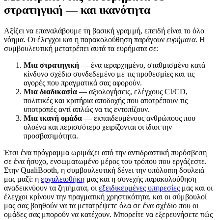
στρατηγική — και ικανότητα
Αξίζει να επαναλάβουμε τη βασική γραμμή, επειδή είναι το όλο
νόημα. Οι έλεγχοι και η παρακολούθηση παράγουν
ευρήματα
. Η
συμβουλευτική μετατρέπει αυτά τα ευρήματα σε:
Μια στρατηγική
— ένα ιεραρχημένο, σταθμισμένο κατά
κίνδυνο σχέδιο συνδεδεμένο με τις προθεσμίες και τις
αγορές που πραγματικά σας αφορούν.
Μια διαδικασία
— αξιολογήσεις, ελέγχους CI/CD,
πολιτικές και κριτήρια αποδοχής που αποτρέπουν τις
υποτροπές αντί απλώς να τις εντοπίζουν.
Μια ικανή ομάδα
— εκπαιδευμένους ανθρώπους που
ολοένα και περισσότερο χειρίζονται οι ίδιοι την
προσβασιμότητα.
Έτσι ένα πρόγραμμα ωριμάζει από την αντιδραστική πυρόσβεση
σε ένα ήσυχο, ενσωματωμένο μέρος του τρόπου που εργάζεστε.
Στην QualiBooth, η συμβουλευτική δένει την υπόλοιπη δουλειά
μας μαζί: η
εργαλειοθήκη
μας και η συνεχής παρακολούθηση
αναδεικνύουν τα ζητήματα, οι
εξειδικευμένες υπηρεσίες
μας και οι
έλεγχοι κρίνουν την πραγματική χρηστικότητα, και οι σύμβουλοί
μας σας βοηθούν να τα μετατρέψετε όλα σε ένα σχέδιο που οι
ομάδες σας μπορούν να κατέχουν. Μπορείτε να εξερευνήσετε πώς