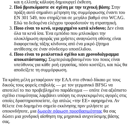
και η ελλιπής κάλυψη δημιουργεί έκθεση.
Πού βρισκόμαστε σε σχέση με την τεχνική βάση;
Στην
πράξη αυτό σημαίνει μέτρηση της συμμόρφωσης έναντι του
EN 301 549, που στηρίζεται σε μεγάλο βαθμό στο WCAG.
Εδώ τα δεδομένα ελέγχου τροφοδοτούν τη στρατηγική.
Ποιο είναι το κενό, ιεραρχημένο κατά κίνδυνο;
Δεν είναι
όλα τα κενά ίσα. Ένα εμπόδιο που μπλοκάρει την
ολοκλήρωση αγοράς για χρήστες αναγνώστη οθόνης είναι
διαφορετικής τάξης κίνδυνος από ένα μικρό ζήτημα
αντίθεσης σε έναν σύνδεσμο υποσέλιδου.
Ποιο είναι το ρεαλιστικό σχέδιο και χρονοδιάγραμμα
αποκατάστασης;
Συμπεριλαμβανομένου του ποιος είναι
υπεύθυνος για κάθε ροή εργασίας, πόσο κοστίζει, και πώς θα
αποδείξετε τη συμμόρφωση.
Τα κράτη μέλη μεταφέρουν την EAA στο εθνικό δίκαιο με τους
δικούς τους φορείς επιβολής — με τον γερμανικό BFSG να
αποτελεί το πιο προβεβλημένο παράδειγμα — οπότε ένα αξιόπιστο
σχέδιο ετοιμότητας λαμβάνει υπόψη τις συγκεκριμένες αγορές στις
οποίες δραστηριοποιείστε, όχι απλώς «την ΕΕ» αφηρημένα. Αν
θέλετε ένα δομημένο σημείο εκκίνησης πριν μιλήσετε με
οποιονδήποτε, μια
δωρεάν σάρωση προσβασιμότητας
θα σας
δώσει μια χονδρική αίσθηση της μηχανικά ανιχνεύσιμης βάσης
σας.