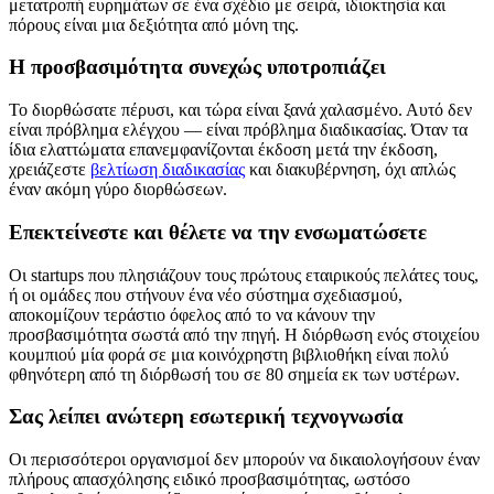
μετατροπή ευρημάτων σε ένα σχέδιο με σειρά, ιδιοκτησία και
πόρους είναι μια δεξιότητα από μόνη της.
Η προσβασιμότητα συνεχώς υποτροπιάζει
Το διορθώσατε πέρυσι, και τώρα είναι ξανά χαλασμένο. Αυτό δεν
είναι πρόβλημα ελέγχου — είναι πρόβλημα διαδικασίας. Όταν τα
ίδια ελαττώματα επανεμφανίζονται έκδοση μετά την έκδοση,
χρειάζεστε
βελτίωση διαδικασίας
και διακυβέρνηση, όχι απλώς
έναν ακόμη γύρο διορθώσεων.
Επεκτείνεστε και θέλετε να την ενσωματώσετε
Οι startups που πλησιάζουν τους πρώτους εταιρικούς πελάτες τους,
ή οι ομάδες που στήνουν ένα νέο σύστημα σχεδιασμού,
αποκομίζουν τεράστιο όφελος από το να κάνουν την
προσβασιμότητα σωστά από την πηγή. Η διόρθωση ενός στοιχείου
κουμπιού μία φορά σε μια κοινόχρηστη βιβλιοθήκη είναι πολύ
φθηνότερη από τη διόρθωσή του σε 80 σημεία εκ των υστέρων.
Σας λείπει ανώτερη εσωτερική τεχνογνωσία
Οι περισσότεροι οργανισμοί δεν μπορούν να δικαιολογήσουν έναν
πλήρους απασχόλησης ειδικό προσβασιμότητας, ωστόσο