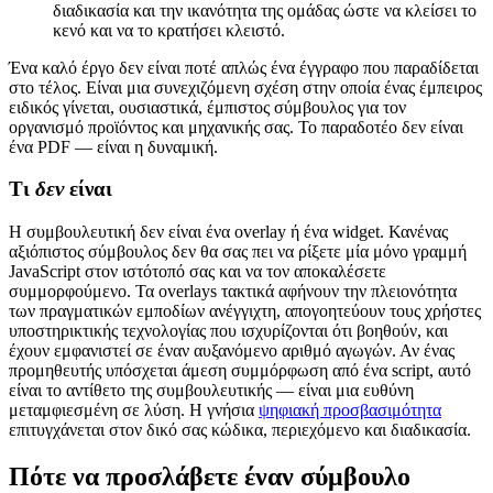
διαδικασία και την ικανότητα της ομάδας ώστε να κλείσει το
κενό και να το κρατήσει κλειστό.
Ένα καλό έργο δεν είναι ποτέ απλώς ένα έγγραφο που παραδίδεται
στο τέλος. Είναι μια συνεχιζόμενη σχέση στην οποία ένας έμπειρος
ειδικός γίνεται, ουσιαστικά, έμπιστος σύμβουλος για τον
οργανισμό προϊόντος και μηχανικής σας. Το παραδοτέο δεν είναι
ένα PDF — είναι η δυναμική.
Τι
δεν
είναι
Η συμβουλευτική δεν είναι ένα overlay ή ένα widget. Κανένας
αξιόπιστος σύμβουλος δεν θα σας πει να ρίξετε μία μόνο γραμμή
JavaScript στον ιστότοπό σας και να τον αποκαλέσετε
συμμορφούμενο. Τα overlays τακτικά αφήνουν την πλειονότητα
των πραγματικών εμποδίων ανέγγιχτη, απογοητεύουν τους χρήστες
υποστηρικτικής τεχνολογίας που ισχυρίζονται ότι βοηθούν, και
έχουν εμφανιστεί σε έναν αυξανόμενο αριθμό αγωγών. Αν ένας
προμηθευτής υπόσχεται άμεση συμμόρφωση από ένα script, αυτό
είναι το αντίθετο της συμβουλευτικής — είναι μια ευθύνη
μεταμφιεσμένη σε λύση. Η γνήσια
ψηφιακή προσβασιμότητα
επιτυγχάνεται στον δικό σας κώδικα, περιεχόμενο και διαδικασία.
Πότε να προσλάβετε έναν σύμβουλο