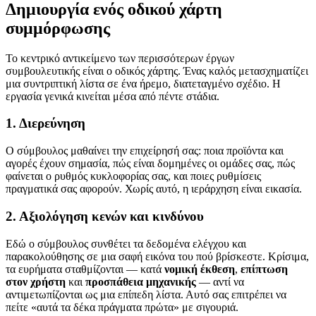
Δημιουργία ενός οδικού χάρτη
συμμόρφωσης
Το κεντρικό αντικείμενο των περισσότερων έργων
συμβουλευτικής είναι ο οδικός χάρτης. Ένας καλός μετασχηματίζει
μια συντριπτική λίστα σε ένα ήρεμο, διατεταγμένο σχέδιο. Η
εργασία γενικά κινείται μέσα από πέντε στάδια.
1. Διερεύνηση
Ο σύμβουλος μαθαίνει την επιχείρησή σας: ποια προϊόντα και
αγορές έχουν σημασία, πώς είναι δομημένες οι ομάδες σας, πώς
φαίνεται ο ρυθμός κυκλοφορίας σας, και ποιες ρυθμίσεις
πραγματικά σας αφορούν. Χωρίς αυτό, η ιεράρχηση είναι εικασία.
2. Αξιολόγηση κενών και κινδύνου
Εδώ ο σύμβουλος συνθέτει τα δεδομένα ελέγχου και
παρακολούθησης σε μια σαφή εικόνα του πού βρίσκεστε. Κρίσιμα,
τα ευρήματα σταθμίζονται — κατά
νομική έκθεση
,
επίπτωση
στον χρήστη
και
προσπάθεια μηχανικής
— αντί να
αντιμετωπίζονται ως μια επίπεδη λίστα. Αυτό σας επιτρέπει να
πείτε «αυτά τα δέκα πράγματα πρώτα» με σιγουριά.