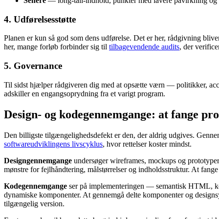
Senere
— long-tail-indhold, punkter med lavere påvirkning og
4. Udførelsesstøtte
Planen er kun så god som dens udførelse. Det er her, rådgivning bli
her, mange forløb forbinder sig til
tilbagevendende audits
, der verifice
5. Governance
Til sidst hjælper rådgiveren dig med at opsætte værn — politikker, acc
adskiller en engangsoprydning fra et varigt program.
Design- og kodegennemgange: at fange pro
Den billigste tilgængelighedsdefekt er den, der aldrig udgives. Gennemg
softwareudviklingens livscyklus
, hvor rettelser koster mindst.
Designgennemgange
undersøger wireframes, mockups og prototyper, f
mønstre for fejlhåndtering, målstørrelser og indholdsstruktur. At fange 
Kodegennemgange
ser på implementeringen — semantisk HTML, ko
dynamiske komponenter. At gennemgå delte komponenter og designsystem
tilgængelig version.