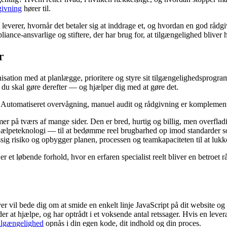
givning
hører til.
 leverer, hvornår det betaler sig at inddrage et, og hvordan en god rådg
liance-ansvarlige og stiftere, der har brug for, at tilgængelighed bliver
r
ation med at planlægge, prioritere og styre sit tilgængelighedsprogram.
d du skal gøre derefter — og hjælper dig med at gøre det.
. Automatiseret overvågning, manuel audit og rådgivning er komplement
r på tværs af mange sider. Den er bred, hurtig og billig, men overfladi
hjælpeteknologi — til at bedømme reel brugbarhed op imod standarder
æssig risiko og opbygger planen, processen og teamkapaciteten til at lukk
t er et løbende forhold, hvor en erfaren specialist reelt bliver en betroe
r vil bede dig om at smide en enkelt linje JavaScript på dit website og
der at hjælpe, og har optrådt i et voksende antal retssager. Hvis en lever
tilgængelighed
opnås i din egen kode, dit indhold og din proces.