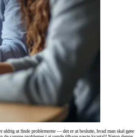
 aldrig at finde problemerne — det er at beslutte, hvad man skal gøre
n de samme problemer i at vende tilbage næste kvartal? Netop denne