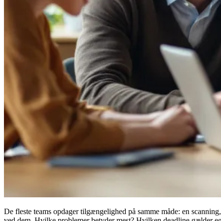
De fleste teams opdager tilgængelighed på samme måde: en scanning, e
ved dem. Hvilke problemer betyder mest? Hvilken deadline gælder eg