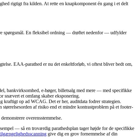
ighed rigtigt fra kilden. At rette en knapkomponent én gang i et delt
være spørgsmål. En fleksibel ordning — drøftet nedenfor — udfylder
gtelse. EAA-parathed er nu det enkeltforløb, vi oftest bliver bedt om,
del, bankvirksomhed, e-bøger, billetsalg med mere — med specifikke
for snævert et omfang skaber eksponering.
 kraftigt op ad WCAG. Det er her, auditdata fodrer strategien.
 størrelsesorden af risiko end et mindre kontrastproblem på et footer-
il demonstrere overensstemmelse.
mpel — så en troværdig parathedsplan tager højde for de specifikke
 tilgængelighedsscanning
give dig en grov fornemmelse af din