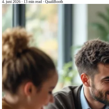
4. juni 2026
·
13 min read
·
QualiBooth