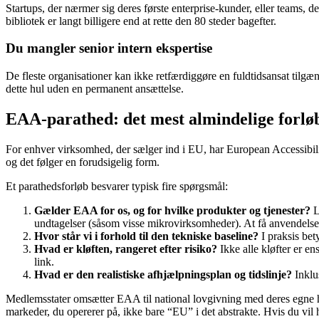
Startups, der nærmer sig deres første enterprise-kunder, eller teams, de
bibliotek er langt billigere end at rette den 80 steder bagefter.
Du mangler senior intern ekspertise
De fleste organisationer kan ikke retfærdiggøre en fuldtidsansat tilg
dette hul uden en permanent ansættelse.
EAA-parathed: det mest almindelige forløb
For enhver virksomhed, der sælger ind i EU, har European Accessibility
og det følger en forudsigelig form.
Et parathedsforløb besvarer typisk fire spørgsmål:
Gælder EAA for os, og for hvilke produkter og tjenester?
L
undtagelser (såsom visse mikrovirksomheder). At få anvendelses
Hvor står vi i forhold til den tekniske baseline?
I praksis bet
Hvad er kløften, rangeret efter risiko?
Ikke alle kløfter er e
link.
Hvad er den realistiske afhjælpningsplan og tidslinje?
Inklu
Medlemsstater omsætter EAA til national lovgivning med deres egne
markeder, du opererer på, ikke bare “EU” i det abstrakte. Hvis du vil 