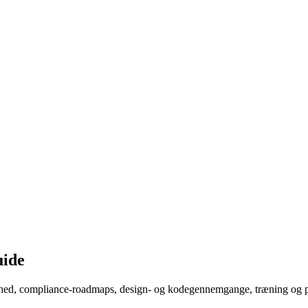
uide
thed, compliance-roadmaps, design- og kodegennemgange, træning og po