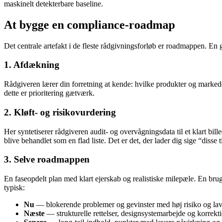
maskinelt detekterbare baseline.
At bygge en compliance-roadmap
Det centrale artefakt i de fleste rådgivningsforløb er roadmappen. En 
1. Afdækning
Rådgiveren lærer din forretning at kende: hvilke produkter og markede
dette er prioritering gætværk.
2. Kløft- og risikovurdering
Her syntetiserer rådgiveren audit- og overvågningsdata til et klart bil
blive behandlet som en flad liste. Det er det, der lader dig sige “disse ti
3. Selve roadmappen
En faseopdelt plan med klart ejerskab og realistiske milepæle. En br
typisk:
Nu
— blokerende problemer og gevinster med høj risiko og lav 
Næste
— strukturelle rettelser, designsystemarbejde og korrekti