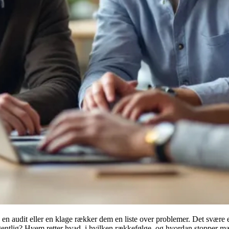
n audit eller en klage rækker dem en liste over problemer. Det svære er
entlig? Hvem retter hvad, i hvilken rækkefølge, og hvordan stopper ma