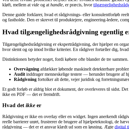
kløft, mellem at
vide
og at
handle
, er præcis, hvor
tilgængelighedsråd
Denne guide forklarer, hvad et rådgivnings- eller konsulentforløb reelt
og fastholde. Den er skrevet til produktejere, engineering-ledere, comp
Hvad tilgængelighedsrådgivning egentlig e
Tilgængelighedsrådgivning er ekspertrådgivning, der hjælper en organis
hvor slemt og op imod hvilke kriterier. En rådgiver fortæller dig, hva
Distinktionen betyder noget, fordi købere ofte blander de tre sammen
Overvågning
afdækker løbende maskinelt detekterbare probleme
Audit
inddrager menneskelige testere — herunder brugere af 
Rådgivning
fortolker alt dette, vejer juridisk og forretningsm
Et godt forløb er aldrig blot et dokument, der overleveres til sidst. De
ikke en PDF — det er fremdrift.
Hvad det
ikke
er
Rådgivning er ikke en overlay eller en widget. Ingen anerkendt rådgive
reelle barrierer urørt, frustrerer de brugere af hjælpeteknologi, de hæv
rådgivning — det er et ansvar klædt ud som en løsning. Ægte
digital 