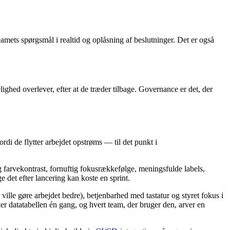
ets spørgsmål i realtid og oplåsning af beslutninger. Det er også
ighed overlever, efter at de træder tilbage. Governance er det, der
rdi de flytter arbejdet opstrøms — til det punkt i
g farvekontrast, fornuftig fokusrækkefølge, meningsfulde labels,
e det efter lancering kan koste en sprint.
 ville gøre arbejdet bedre), betjenbarhed med tastatur og styret fokus i
r datatabellen én gang, og hvert team, der bruger den, arver en