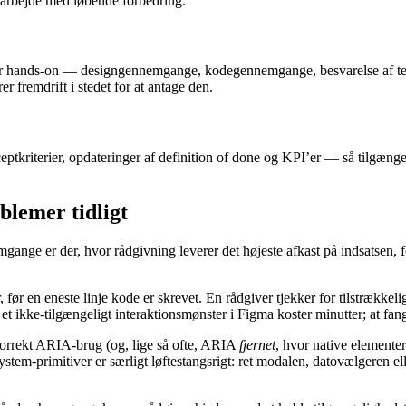
 arbejde med løbende forbedring.
ver hands-on — designgennemgange, kodegennemgange, besvarelse af team
rer fremdrift i stedet for at antage den.
eptkriterier, opdateringer af definition of done og KPI’er — så tilgængel
blemer tidligt
ange er der, hvor rådgivning leverer det højeste afkast på indsatsen, fo
ør en eneste linje kode er skrevet. En rådgiver tjekker for tilstrækkeli
et ikke-tilgængeligt interaktionsmønster i Figma koster minutter; at fang
rrekt ARIA-brug (og, lige så ofte, ARIA
fjernet
, hvor native elementer
-primitiver er særligt løftestangsrigt: ret modalen, datovælgeren elle