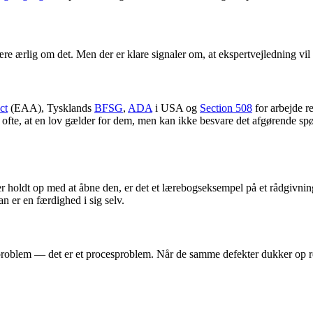
re ærlig om det. Men der er klare signaler om, at ekspertvejledning vil s
ct
(EAA), Tysklands
BFSG
,
ADA
i USA og
Section 508
for arbejde r
d ofte, at en lov gælder for dem, men kan ikke besvare det afgørende s
er holdt op med at åbne den, er det et lærebogseksempel på et rådgivning
an er en færdighed i sig selv.
testproblem — det er et procesproblem. Når de samme defekter dukker op re