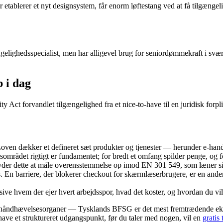
r etablerer et nyt designsystem, får enorm løftestang ved at få tilgængel
ængelighedsspecialist, men har alligevel brug for seniordømmekraft i s
 i dag
 Act forvandlet tilgængelighed fra et nice-to-have til en juridisk forpli
oven dækker et defineret sæt produkter og tjenester — herunder e-han
området rigtigt er fundamentet; for bredt et omfang spilder penge, og 
yder dette at måle overensstemmelse op imod EN 301 549, som læner sig
ns. En barriere, der blokerer checkout for skærmlæserbrugere, er en anden
sive hvem der ejer hvert arbejdsspor, hvad det koster, og hvordan du v
 håndhævelsesorganer — Tysklands BFSG er det mest fremtrædende ekse
have et struktureret udgangspunkt, før du taler med nogen, vil en
gratis