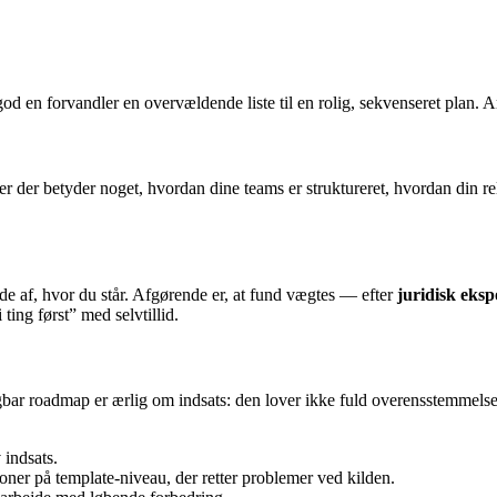
god en forvandler en overvældende liste til en rolig, sekvenseret plan.
r der betyder noget, hvordan dine teams er struktureret, hvordan din rel
lede af, hvor du står. Afgørende er, at fund vægtes — efter
juridisk eks
 ting først” med selvtillid.
ugbar roadmap er ærlig om indsats: den lover ikke fuld overensstemmel
indsats.
oner på template-niveau, der retter problemer ved kilden.