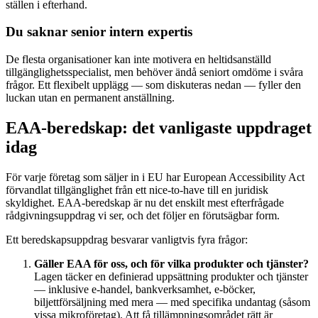
ställen i efterhand.
Du saknar senior intern expertis
De flesta organisationer kan inte motivera en heltidsanställd
tillgänglighetsspecialist, men behöver ändå seniort omdöme i svåra
frågor. Ett flexibelt upplägg — som diskuteras nedan — fyller den
luckan utan en permanent anställning.
EAA-beredskap: det vanligaste uppdraget
idag
För varje företag som säljer in i EU har European Accessibility Act
förvandlat tillgänglighet från ett nice-to-have till en juridisk
skyldighet. EAA-beredskap är nu det enskilt mest efterfrågade
rådgivningsuppdrag vi ser, och det följer en förutsägbar form.
Ett beredskapsuppdrag besvarar vanligtvis fyra frågor:
Gäller EAA för oss, och för vilka produkter och tjänster?
Lagen täcker en definierad uppsättning produkter och tjänster
— inklusive e-handel, bankverksamhet, e-böcker,
biljettförsäljning med mera — med specifika undantag (såsom
vissa mikroföretag). Att få tillämpningsområdet rätt är