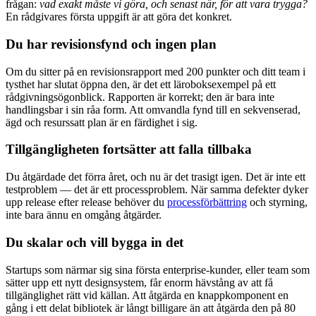
frågan:
vad exakt måste vi göra, och senast när, för att vara trygga?
En rådgivares första uppgift är att göra det konkret.
Du har revisionsfynd och ingen plan
Om du sitter på en revisionsrapport med 200 punkter och ditt team i
tysthet har slutat öppna den, är det ett läroboksexempel på ett
rådgivningsögonblick. Rapporten är korrekt; den är bara inte
handlingsbar i sin råa form. Att omvandla fynd till en sekvenserad,
ägd och resurssatt plan är en färdighet i sig.
Tillgängligheten fortsätter att falla tillbaka
Du åtgärdade det förra året, och nu är det trasigt igen. Det är inte ett
testproblem — det är ett processproblem. När samma defekter dyker
upp release efter release behöver du
processförbättring
och styrning,
inte bara ännu en omgång åtgärder.
Du skalar och vill bygga in det
Startups som närmar sig sina första enterprise-kunder, eller team som
sätter upp ett nytt designsystem, får enorm hävstång av att få
tillgänglighet rätt vid källan. Att åtgärda en knappkomponent en
gång i ett delat bibliotek är långt billigare än att åtgärda den på 80