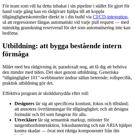
För team som vill ha detta inbakat i sin pipeline i stället för gjort för
hand varje gång kan en rådgivare hjälpa till att koppla
tillgänglighetskontroller direkt in i din build via
CI/CD-integration
,
så att regressioner fångas automatiskt vid varje pull request — med
mänsklig granskning reserverad för det som automatisering inte kan
bedöma.
Utbildning: att bygga bestående intern
förmåga
Målet med bra rådgivning är, paradoxalt nog, att få dig att behöva
den mindre med tiden. Det sker genom utbildning. Generiska
“tillgänglighet 101”-webbinarier ändrar sällan beteende; rollspecifik,
praktisk utbildning gör det.
Effektiva program är skräddarsydda efter roll:
Designers
lär sig att specificera kontrast, fokus och tillstånd;
att annotera överlämningar för tillgänglighet; och att designa
formulär och fel som fungerar för alla.
Utvecklare
lär sig semantisk markup, mönster för
tangentbordsinteraktion, fokushantering och när ARIA hjälper
kontra skadar — övat mot riktiga komponenter från din