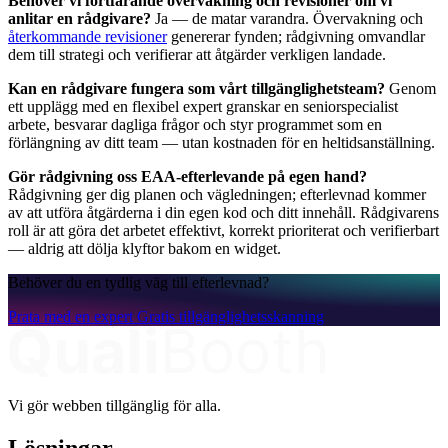
Behöver vi fortfarande övervakning och revisioner om vi
anlitar en rådgivare?
Ja — de matar varandra. Övervakning och
återkommande revisioner
genererar fynden; rådgivning omvandlar
dem till strategi och verifierar att åtgärder verkligen landade.
Kan en rådgivare fungera som vårt tillgänglighetsteam?
Genom
ett upplägg med en flexibel expert granskar en seniorspecialist
arbete, besvarar dagliga frågor och styr programmet som en
förlängning av ditt team — utan kostnaden för en heltidsanställning.
Gör rådgivning oss EAA-efterlevande på egen hand?
Rådgivning ger dig planen och vägledningen; efterlevnad kommer
av att utföra åtgärderna i din egen kod och ditt innehåll. Rådgivarens
roll är att göra det arbetet effektivt, korrekt prioriterat och verifierbart
— aldrig att dölja klyftor bakom en widget.
Behöver du en tydlig väg till efterlevnad?
Prata med en expert
Gratis tillgänglighetsskanning
Vi gör webben tillgänglig för alla.
Lösningar