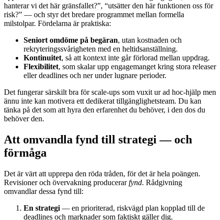
hanterar vi det här gränsfallet?”, “utsätter den här funktionen oss för
risk?” — och styr det bredare programmet mellan formella
milstolpar. Fördelarna är praktiska:
Seniort omdöme på begäran
, utan kostnaden och
rekryteringssvårigheten med en heltidsanställning.
Kontinuitet
, så att kontext inte går förlorad mellan uppdrag.
Flexibilitet
, som skalar upp engagemanget kring stora releaser
eller deadlines och ner under lugnare perioder.
Det fungerar särskilt bra för scale-ups som vuxit ur ad hoc-hjälp men
ännu inte kan motivera ett dedikerat tillgänglighetsteam. Du kan
tänka på det som att hyra den erfarenhet du behöver, i den dos du
behöver den.
Att omvandla fynd till strategi — och
förmåga
Det är värt att upprepa den röda tråden, för det är hela poängen.
Revisioner och övervakning producerar
fynd
. Rådgivning
omvandlar dessa fynd till:
En strategi
— en prioriterad, riskvägd plan kopplad till de
deadlines och marknader som faktiskt gäller dig.