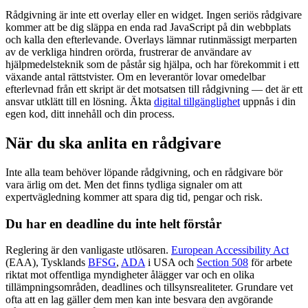
Rådgivning är inte ett overlay eller en widget. Ingen seriös rådgivare
kommer att be dig släppa en enda rad JavaScript på din webbplats
och kalla den efterlevande. Overlays lämnar rutinmässigt merparten
av de verkliga hindren orörda, frustrerar de användare av
hjälpmedelsteknik som de påstår sig hjälpa, och har förekommit i ett
växande antal rättstvister. Om en leverantör lovar omedelbar
efterlevnad från ett skript är det motsatsen till rådgivning — det är ett
ansvar utklätt till en lösning. Äkta
digital tillgänglighet
uppnås i din
egen kod, ditt innehåll och din process.
När du ska anlita en rådgivare
Inte alla team behöver löpande rådgivning, och en rådgivare bör
vara ärlig om det. Men det finns tydliga signaler om att
expertvägledning kommer att spara dig tid, pengar och risk.
Du har en deadline du inte helt förstår
Reglering är den vanligaste utlösaren.
European Accessibility Act
(EAA), Tysklands
BFSG
,
ADA
i USA och
Section 508
för arbete
riktat mot offentliga myndigheter ålägger var och en olika
tillämpningsområden, deadlines och tillsynsrealiteter. Grundare vet
ofta att en lag gäller dem men kan inte besvara den avgörande