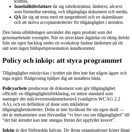
kodbas.
Innehållsförfattare
lär sig rubrikstruktur, länktext, alt-text
som förmedlar mening, och tillgängliga dokument och media.
QA
lär sig att testa med ett tangentbord och en skärmläsare
och att skriva acceptanskriterier för tillgänglighet i ärenden.
Den bästa utbildningen använder din egen produkt som det
genomarbetade exemplet. När en utvecklare åtgärdar en riktig defekt
från sin egen backlog under en workshop fastnar lärdomen på ett
sätt som ingen bildspelspresentation åstadkommer.
Policy och inköp: att styra programmet
Tillgänglighet misslyckas i tysthet när den inte har någon ägare och
inga regler. Rådgivning hjälper dig att installera båda.
Policyarbete
producerar de dokument som gör tillgänglighet
officiell: en tillgänglighetsförklaring, en intern standard som
namnger din mål-överensstämmelsenivå (vanligtvis WCAG 2.2
AA), och en definition of done som inkluderar
tillgänglighetskriterier. Detta är inte byråkrati för sin egen skull —
det är mekanismen som förvandlar “vi bryr oss om tillgänglighet” till
“det här ärendet kan inte stängas förrän det uppfyller kravet”.
Inköp
är den förbisedda halvan. De flesta organisationer köper långt