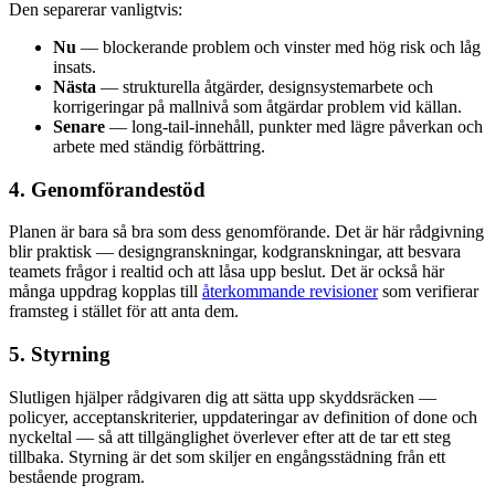
Den separerar vanligtvis:
Nu
— blockerande problem och vinster med hög risk och låg
insats.
Nästa
— strukturella åtgärder, designsystemarbete och
korrigeringar på mallnivå som åtgärdar problem vid källan.
Senare
— long-tail-innehåll, punkter med lägre påverkan och
arbete med ständig förbättring.
4. Genomförandestöd
Planen är bara så bra som dess genomförande. Det är här rådgivning
blir praktisk — designgranskningar, kodgranskningar, att besvara
teamets frågor i realtid och att låsa upp beslut. Det är också här
många uppdrag kopplas till
återkommande revisioner
som verifierar
framsteg i stället för att anta dem.
5. Styrning
Slutligen hjälper rådgivaren dig att sätta upp skyddsräcken —
policyer, acceptanskriterier, uppdateringar av definition of done och
nyckeltal — så att tillgänglighet överlever efter att de tar ett steg
tillbaka. Styrning är det som skiljer en engångsstädning från ett
bestående program.