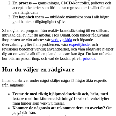
En process
— granskningar, CI/CD-kontroller, policyer och
acceptanskriterier som förhindrar regressioner i stället för att
bara fånga dem.
Ett kapabelt team
— utbildade människor som i allt högre
grad hanterar tillgänglighet själva.
Så mognar ett program från reaktiv brandsläckning till en stillsam,
inbyggd del av hur du arbetar. Hos QualiBooth binder rådgivning
ihop resten av vårt arbete: vår
verktygslåda
och löpande
övervakning lyfter fram problemen, våra
experttjänster
och
revisioner bedömer verklig användbarhet, och våra rådgivare hjälper
dig att omvandla allt till en plan dina team kan äga. Du kan utforska
hur bitarna passar ihop, och vad de kostar, på vår
prissida
.
Hur du väljer en rådgivare
Innan du skriver under något skiljer några få frågor äkta expertis
från säljglans:
Testar de med riktig hjälpmedelsteknik och, helst, med
testare med funktionsnedsättning?
Levd erfarenhet lyfter
fram hinder som verktyg missar.
Kommer de någonsin att rekommendera ett overlay?
Om
ja, gå därifrån.