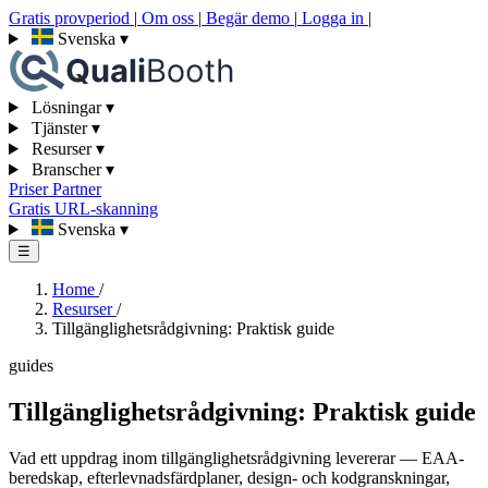
Gratis provperiod
|
Om oss
|
Begär demo
|
Logga in
|
Svenska
▾
Lösningar
▾
Tjänster
▾
Resurser
▾
Branscher
▾
Priser
Partner
Gratis URL-skanning
Svenska
▾
☰
Home
/
Resurser
/
Tillgänglighetsrådgivning: Praktisk guide
guides
Tillgänglighetsrådgivning: Praktisk guide
Vad ett uppdrag inom tillgänglighetsrådgivning levererar — EAA-
beredskap, efterlevnadsfärdplaner, design- och kodgranskningar,