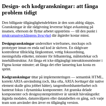
Design- och kodgranskningar: att fånga
problem tidigt
Den billigaste tillgänglighetsdefekten är den som aldrig släpps.
Granskningar är där rådgivning levererar högst avkastning på
insatsen, eftersom de flyttar arbetet uppströms — till den punkt i
mjukvaruutvecklingens livscykel
där åtgärder kostar minst.
Designgranskningar
undersöker wireframes, mockups och
prototyper innan en enda rad kod är skriven. En rådgivare
kontrollerar tillräcklig färgkontrast, vettig fokusordning,
meningsfulla etiketter, mönster för felhantering, målstorlekar och
innehållsstruktur. Att fånga ett icke-tillgängligt interaktionsmönster i
Figma kostar minuter; att fånga det efter lansering kan kosta en
sprint.
Kodgranskningar
tittar på implementeringen — semantisk HTML,
korrekt ARIA-användning (och, lika ofta, ARIA
borttaget
där native
element skulle göra jobbet bättre), tangentbordshanterbarhet och
hanterat fokus i dynamiska komponenter. Att granska delade
komponenter och designsystemprimitiver är särskilt hävstångsrikt:
åtgärda modalen, datumväljaren eller datatabellen en gång, och varje
team som använder den ärver en tillgänglig version.