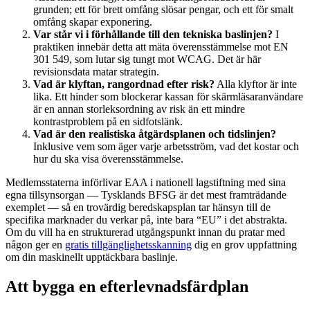
grunden; ett för brett omfång slösar pengar, och ett för smalt
omfång skapar exponering.
Var står vi i förhållande till den tekniska baslinjen?
I
praktiken innebär detta att mäta överensstämmelse mot EN
301 549, som lutar sig tungt mot WCAG. Det är här
revisionsdata matar strategin.
Vad är klyftan, rangordnad efter risk?
Alla klyftor är inte
lika. Ett hinder som blockerar kassan för skärmläsaranvändare
är en annan storleksordning av risk än ett mindre
kontrastproblem på en sidfotslänk.
Vad är den realistiska åtgärdsplanen och tidslinjen?
Inklusive vem som äger varje arbetsström, vad det kostar och
hur du ska visa överensstämmelse.
Medlemsstaterna införlivar EAA i nationell lagstiftning med sina
egna tillsynsorgan — Tysklands BFSG är det mest framträdande
exemplet — så en trovärdig beredskapsplan tar hänsyn till de
specifika marknader du verkar på, inte bara “EU” i det abstrakta.
Om du vill ha en strukturerad utgångspunkt innan du pratar med
någon ger en
gratis tillgänglighetsskanning
dig en grov uppfattning
om din maskinellt upptäckbara baslinje.
Att bygga en efterlevnadsfärdplan