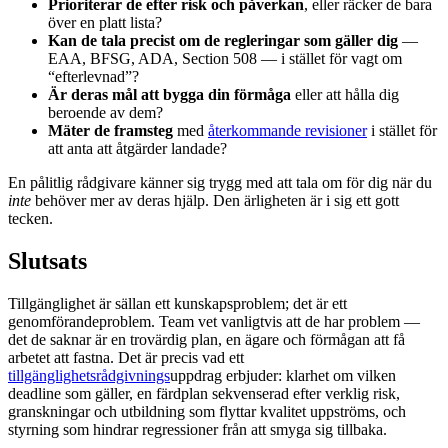
Prioriterar de efter risk och påverkan
, eller räcker de bara
över en platt lista?
Kan de tala precist om de regleringar som gäller dig
—
EAA, BFSG, ADA, Section 508 — i stället för vagt om
“efterlevnad”?
Är deras mål att bygga din förmåga
eller att hålla dig
beroende av dem?
Mäter de framsteg
med
återkommande revisioner
i stället för
att anta att åtgärder landade?
En pålitlig rådgivare känner sig trygg med att tala om för dig när du
inte
behöver mer av deras hjälp. Den ärligheten är i sig ett gott
tecken.
Slutsats
Tillgänglighet är sällan ett kunskapsproblem; det är ett
genomförandeproblem. Team vet vanligtvis att de har problem —
det de saknar är en trovärdig plan, en ägare och förmågan att få
arbetet att fastna. Det är precis vad ett
tillgänglighetsrådgivnings
uppdrag erbjuder: klarhet om vilken
deadline som gäller, en färdplan sekvenserad efter verklig risk,
granskningar och utbildning som flyttar kvalitet uppströms, och
styrning som hindrar regressioner från att smyga sig tillbaka.