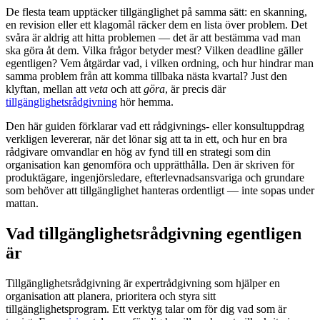
De flesta team upptäcker tillgänglighet på samma sätt: en skanning,
en revision eller ett klagomål räcker dem en lista över problem. Det
svåra är aldrig att hitta problemen — det är att bestämma vad man
ska göra åt dem. Vilka frågor betyder mest? Vilken deadline gäller
egentligen? Vem åtgärdar vad, i vilken ordning, och hur hindrar man
samma problem från att komma tillbaka nästa kvartal? Just den
klyftan, mellan att
veta
och att
göra
, är precis där
tillgänglighetsrådgivning
hör hemma.
Den här guiden förklarar vad ett rådgivnings- eller konsultuppdrag
verkligen levererar, när det lönar sig att ta in ett, och hur en bra
rådgivare omvandlar en hög av fynd till en strategi som din
organisation kan genomföra och upprätthålla. Den är skriven för
produktägare, ingenjörsledare, efterlevnadsansvariga och grundare
som behöver att tillgänglighet hanteras ordentligt — inte sopas under
mattan.
Vad tillgänglighetsrådgivning egentligen
är
Tillgänglighetsrådgivning är expertrådgivning som hjälper en
organisation att planera, prioritera och styra sitt
tillgänglighetsprogram. Ett verktyg talar om för dig vad som är