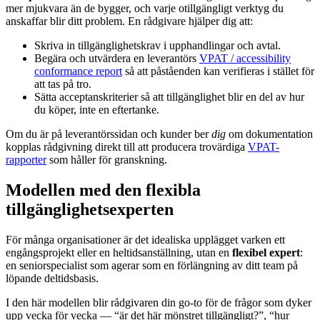
mer mjukvara än de bygger, och varje otillgängligt verktyg du
anskaffar blir ditt problem. En rådgivare hjälper dig att:
Skriva in tillgänglighetskrav i upphandlingar och avtal.
Begära och utvärdera en leverantörs
VPAT / accessibility
conformance report
så att påståenden kan verifieras i stället för
att tas på tro.
Sätta acceptanskriterier så att tillgänglighet blir en del av hur
du köper, inte en eftertanke.
Om du är på leverantörssidan och kunder ber
dig
om dokumentation
kopplas rådgivning direkt till att producera trovärdiga
VPAT-
rapporter
som håller för granskning.
Modellen med den flexibla
tillgänglighetsexperten
För många organisationer är det idealiska upplägget varken ett
engångsprojekt eller en heltidsanställning, utan en
flexibel expert
:
en seniorspecialist som agerar som en förlängning av ditt team på
löpande deltidsbasis.
I den här modellen blir rådgivaren din go-to för de frågor som dyker
upp vecka för vecka — “är det här mönstret tillgängligt?”, “hur