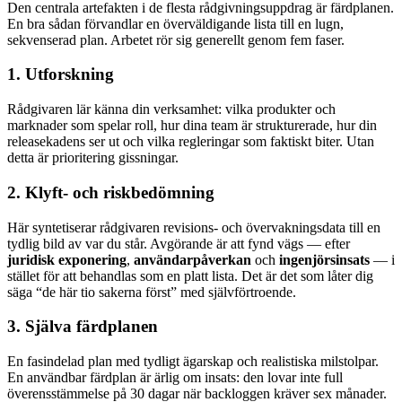
Den centrala artefakten i de flesta rådgivningsuppdrag är färdplanen.
En bra sådan förvandlar en överväldigande lista till en lugn,
sekvenserad plan. Arbetet rör sig generellt genom fem faser.
1. Utforskning
Rådgivaren lär känna din verksamhet: vilka produkter och
marknader som spelar roll, hur dina team är strukturerade, hur din
releasekadens ser ut och vilka regleringar som faktiskt biter. Utan
detta är prioritering gissningar.
2. Klyft- och riskbedömning
Här syntetiserar rådgivaren revisions- och övervakningsdata till en
tydlig bild av var du står. Avgörande är att fynd vägs — efter
juridisk exponering
,
användarpåverkan
och
ingenjörsinsats
— i
stället för att behandlas som en platt lista. Det är det som låter dig
säga “de här tio sakerna först” med självförtroende.
3. Själva färdplanen
En fasindelad plan med tydligt ägarskap och realistiska milstolpar.
En användbar färdplan är ärlig om insats: den lovar inte full
överensstämmelse på 30 dagar när backloggen kräver sex månader.