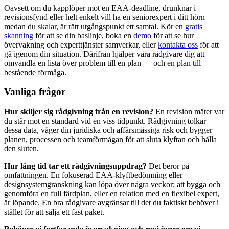
Oavsett om du kapplöper mot en EAA-deadline, drunknar i
revisionsfynd eller helt enkelt vill ha en seniorexpert i ditt hörn
medan du skalar, är rätt utgångspunkt ett samtal. Kör en
gratis
skanning
för att se din baslinje, boka en
demo
för att se hur
övervakning och experttjänster samverkar, eller
kontakta oss
för att
gå igenom din situation. Därifrån hjälper våra rådgivare dig att
omvandla en lista över problem till en plan — och en plan till
bestående förmåga.
Vanliga frågor
Hur skiljer sig rådgivning från en revision?
En revision mäter var
du står mot en standard vid en viss tidpunkt. Rådgivning tolkar
dessa data, väger din juridiska och affärsmässiga risk och bygger
planen, processen och teamförmågan för att sluta klyftan och hålla
den sluten.
Hur lång tid tar ett rådgivningsuppdrag?
Det beror på
omfattningen. En fokuserad EAA-klyftbedömning eller
designsystemgranskning kan löpa över några veckor; att bygga och
genomföra en full färdplan, eller en relation med en flexibel expert,
är löpande. En bra rådgivare avgränsar till det du faktiskt behöver i
stället för att sälja ett fast paket.