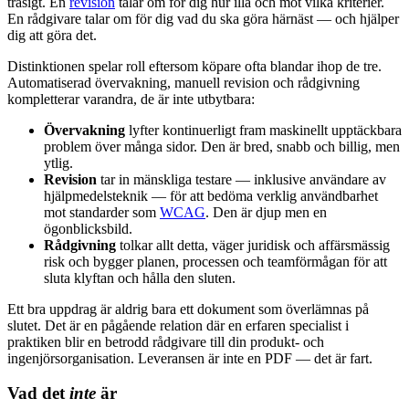
trasigt. En
revision
talar om för dig hur illa och mot vilka kriterier.
En rådgivare talar om för dig vad du ska göra härnäst — och hjälper
dig att göra det.
Distinktionen spelar roll eftersom köpare ofta blandar ihop de tre.
Automatiserad övervakning, manuell revision och rådgivning
kompletterar varandra, de är inte utbytbara:
Övervakning
lyfter kontinuerligt fram maskinellt upptäckbara
problem över många sidor. Den är bred, snabb och billig, men
ytlig.
Revision
tar in mänskliga testare — inklusive användare av
hjälpmedelsteknik — för att bedöma verklig användbarhet
mot standarder som
WCAG
. Den är djup men en
ögonblicksbild.
Rådgivning
tolkar allt detta, väger juridisk och affärsmässig
risk och bygger planen, processen och teamförmågan för att
sluta klyftan och hålla den sluten.
Ett bra uppdrag är aldrig bara ett dokument som överlämnas på
slutet. Det är en pågående relation där en erfaren specialist i
praktiken blir en betrodd rådgivare till din produkt- och
ingenjörsorganisation. Leveransen är inte en PDF — det är fart.
Vad det
inte
är