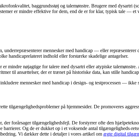
mikrofonkvalitet, baggrundsstøj og talemønstre. Brugere med dysartri (
temer er mindre effektive for dem, end de er for klar, typisk tale — et
stem, underrepræsenterer mennesker med handicap — eller repræsenterer 
lke handicaprelateret indhold eller forstærke skadelige antagelser.
r er mindre nøjagtige for talere med dysartri eller atypiske talemønstre
tmer til ansættelser, der er trænet på historiske data, kan stille handic
 inkludere mennesker med handicap i design- og testprocessen — ikke som
rette tilgængelighedsproblemer på hjemmesider. De promoveres aggress
r, der forårsager tilgængelighedsfejl. De forstyrrer ofte den hjælpetek
 nye barrierer. Og de er dukket op i et voksende antal tilgængeligheds-
edring. Vi dækker dette i detaljer i vores artikel om
ægte digital tilgæ