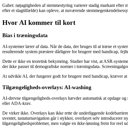
Gabet: nøjagtigheden af stemmestyring varierer stadig markant efter 
efter et slagtilfælde) kan opleve, at nuværende stemmegenkendelsessys
Hvor AI kommer til kort
Bias i træningsdata
AI-systemer lærer af data. Når de data, der bruges til at træne et sy
resulterende system præstere dårligere for brugere med handicap, fejlto
Dette er ikke en teoretisk bekymring. Studier har vist, at ASR-systeme
der ikke passer til demografiske normer i træningsdata. Screeningalgori
At udvikle AI, der fungerer godt for brugere med handicap, kræver at
Tilgængeligheds-overlays: AI-washing
AI-drevne tilgængeligheds-overlays hævder automatisk at opdage og 
eller ADA-krav.
De virker ikke. Overlays kan ikke rette de underliggende kodebarriere
uventet, tastaturnavigation går i stykker, overlayet selv introducerer
tilgængelighedsproblemer, men valgte en ikke-løsning frem for reel udb