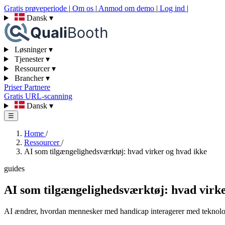
Gratis prøveperiode
|
Om os
|
Anmod om demo
|
Log ind
|
Dansk
▾
Løsninger
▾
Tjenester
▾
Ressourcer
▾
Brancher
▾
Priser
Partnere
Gratis URL-scanning
Dansk
▾
☰
Home
/
Ressourcer
/
AI som tilgængelighedsværktøj: hvad virker og hvad ikke
guides
AI som tilgængelighedsværktøj: hvad virke
AI ændrer, hvordan mennesker med handicap interagerer med teknologi.