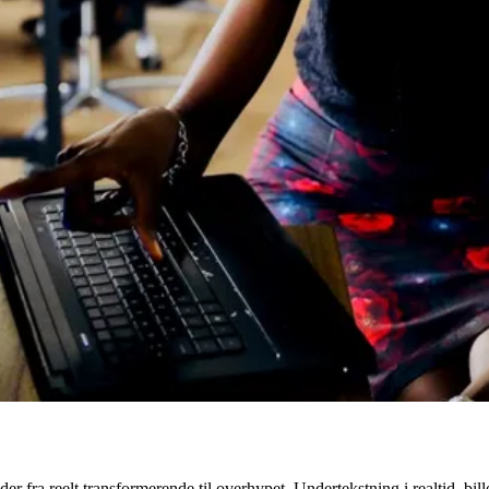
r fra reelt transformerende til overhypet. Undertekstning i realtid, bi