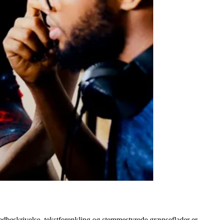
lledbeskrivelse, tekstforenkling og stemmestyrede grænseflader er