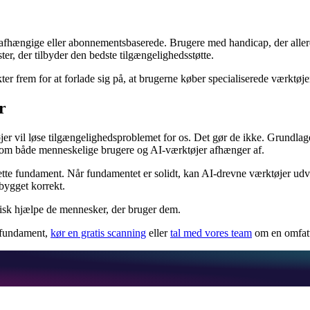
afhængige eller abonnementsbaserede. Brugere med handicap, der allered
ter, der tilbyder den bedste tilgængelighedsstøtte.
r frem for at forlade sig på, at brugerne køber specialiserede værktøje
r
ktøjer vil løse tilgængelighedsproblemet for os. Det gør de ikke. Grundl
 som både menneskelige brugere og AI-værktøjer afhænger af.
 dette fundament. Når fundamentet er solidt, kan AI-drevne værktøjer udv
bygget korrekt.
tisk hjælpe de mennesker, der bruger dem.
t fundament,
kør en gratis scanning
eller
tal med vores team
om en omfat