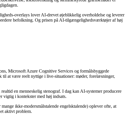
gligdagen.
gheds-overlays lover AI-drevet øjeblikkelig overholdelse og leverer
 bredere befolkning. Og prisen på AI-tilgængelighedsværktøjer af høj
ions, Microsoft Azure Cognitive Services og formålsbyggede
at være reelt nyttige i live-situationer: møder, forelæsninger,
 realtid en menneskelig stenograf. I dag kan AI-systemer producere
 vigtig i kontekster med høj indsats.
er mange ikke-modersmålstalende engelsktalende) oplever ofte, at
t aktivt problem.