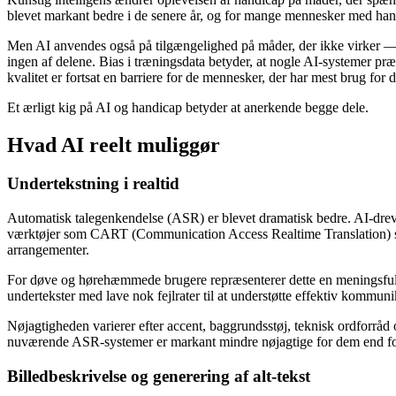
blevet markant bedre i de senere år, og for mange mennesker med hand
Men AI anvendes også på tilgængelighed på måder, der ikke virker — e
ingen af delene. Bias i træningsdata betyder, at nogle AI-systemer pr
kvalitet er fortsat en barriere for de mennesker, der har mest brug for 
Et ærligt kig på AI og handicap betyder at anerkende begge dele.
Hvad AI reelt muliggør
Undertekstning i realtid
Automatisk talegenkendelse (ASR) er blevet dramatisk bedre. AI-dre
værktøjer som CART (Communication Access Realtime Translation) suppl
arrangementer.
For døve og hørehæmmede brugere repræsenterer dette en meningsfuld p
undertekster med lave nok fejlrater til at understøtte effektiv kommu
Nøjagtigheden varierer efter accent, baggrundsstøj, teknisk ordforråd
nuværende ASR-systemer er markant mindre nøjagtige for dem end for 
Billedbeskrivelse og generering af alt-tekst