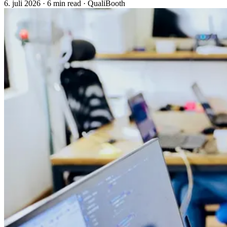
6. juli 2026
·
6 min read
·
QualiBooth