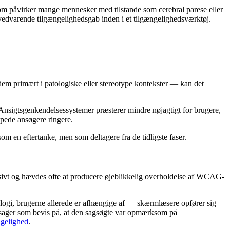
som påvirker mange mennesker med tilstande som cerebral parese eller
 vedvarende tilgængelighedsgab inden i et tilgængelighedsværktøj.
dem primært i patologiske eller stereotype kontekster — kan det
. Ansigtsgenkendelsessystemer præsterer mindre nøjagtigt for brugere,
appede ansøgere ringere.
 en eftertanke, men som deltagere fra de tidligste faser.
ivt og hævdes ofte at producere øjeblikkelig overholdelse af WCAG-
nologi, brugerne allerede er afhængige af — skærmlæsere opfører sig
retssager som bevis på, at den sagsøgte var opmærksom på
ngelighed
.