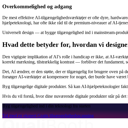
Overkommelighed og adgang
De mest effektive AI-tilgængelighedsværktøjer er ofte dyre, hardware
hjælpeteknologi, har ofte ikke råd til de premium-niveauer af AI-tjenes
Universelt design — at bygge tilgængelighed ind i mainstream-produkte
Hvad dette betyder for, hvordan vi designe
Den vigtigste implikation af AI’s rolle i handicap er ikke, at AI-vær
korrekt mærkning, tilstrækkelig kontrast — forbliver det fundament,
Det, AI ændrer, er den støtte, der er tilgængelig for brugere oven på
forsøger AI-værktøjer at kompensere for noget, der burde have været 
Byg tilgængelige digitale produkter. Så kan AI-hjælpeteknologier fak
Hvis du vil forstå, hvor dine nuværende digitale produkter står på de
Byg tilgængelighed ind i din teknologi fra starten
Tal med en ekspert
Gratis tilgængelighedsscanning