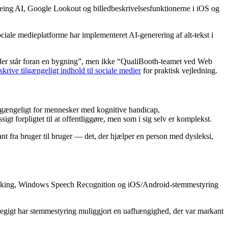
eeing AI, Google Lookout og billedbeskrivelsesfunktionerne i iOS og
Sociale medieplatforme har implementeret AI-generering af alt-tekst i
 der står foran en bygning”, men ikke “QualiBooth-teamet ved Web
 skrive tilgængeligt indhold til sociale medier
for praktisk vejledning.
tilgængeligt for mennesker med kognitive handicap,
t forpligtet til at offentliggøre, men som i sig selv er komplekst.
t fra bruger til bruger — det, der hjælper en person med dysleksi,
ySpeaking, Windows Speech Recognition og iOS/Android-stemmestyring
eddegigt har stemmestyring muliggjort en uafhængighed, der var markant