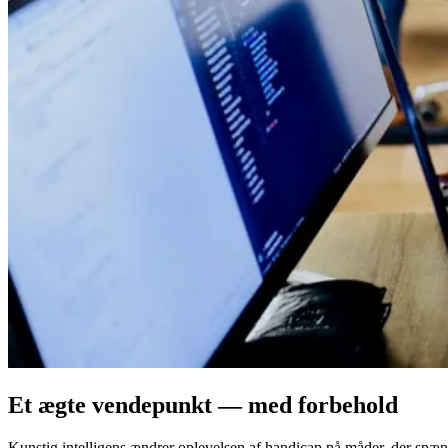
Et ægte vendepunkt — med forbehold
Kunstig intelligens ændrer oplevelsen af handicap på måder, der spænde