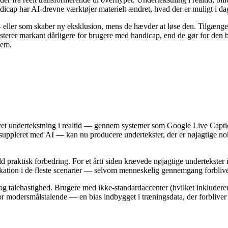
icap har AI-drevne værktøjer materielt ændret, hvad der er muligt i da
ller som skaber ny eksklusion, mens de hævder at løse den. Tilgængeli
æsterer markant dårligere for brugere med handicap, end de gør for den
dem.
vet undertekstning i realtid — gennem systemer som Google Live Capt
eret med AI — kan nu producere undertekster, der er nøjagtige nok til 
raktisk forbedring. For et årti siden krævede nøjagtige undertekster i
nikation i de fleste scenarier — selvom menneskelig gennemgang forbliver
 og talehastighed. Brugere med ikke-standardaccenter (hvilket inkluder
modersmålstalende — en bias indbygget i træningsdata, der forbliver e