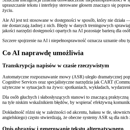
upraszczanie tekstu i interfejsy sterowane głosem znacząco się popra
życiu.
Ale AI jest też stosowane w dostępności w sposób, który nie działa
nie dostarczają żadnej z nich. Błędy w danych treningowych sprawiaj
jakości narzędzi dostępności opartych na AI pozostaje barierą dla osób
Szczere spojrzenie na AI i niepełnosprawność oznacza uznanie obu ty
Co AI naprawdę umożliwia
Transkrypcja napisów w czasie rzeczywistym
Automatyczne rozpoznawanie mowy (ASR) uległo dramatycznej popraw
Cognitive Services oraz specjalistyczne narzędzia jak CART (Comm
użyteczne w sytuacjach na żywo: spotkaniach, wykładach, wydarzeni
Dla osób głuchych i słabosłyszących stanowi to znaczącą praktyczn
na tyle niskim wskaźnikiem błędów, by wspierać efektywną komunika
Dokładność różni się w zależności od akcentu, hałasu w tle, słown
angielskiego) często stwierdzają, że obecne systemy ASR są dla ni
Opis obrazów i generowanie tekstu alternatywnego