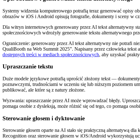
Systemy widzenia komputerowego potrafią teraz generować opisy obra
obrazów w iOS i Android opisują fotografie, dokumenty i sceny w 
Dla witryn internetowych generowany przez AI tekst alternatywny s
społecznościowych wdrożyły generowanie tekstu alternatywnego przez 
Ograniczenie: generowany przez AI tekst alternatywny nie potrafi n
QualiBooth na Web Summit 2025”. Napisany przez człowieka tekst al
dostępnych treści w mediach społecznościowych
, aby uzyskać prakt
Upraszczanie tekstu
Duże modele językowe potrafią uprościć złożony tekst — dokumenty 
poznawczymi, trudnościami w uczeniu się lub niższym poziomem umiej
publikować, ale które są z natury złożone.
Wyzwania: upraszczanie przez AI może wprowadzać błędy. Uproszczo
pomaga osobie z dysleksją, może różnić się od tego, co pomaga osobi
Sterowanie głosem i dyktowanie
Sterowanie głosem oparte na AI stało się praktyczną alternatywą d
Recognition oraz sterowanie głosem w iOS/Android wykorzystują u