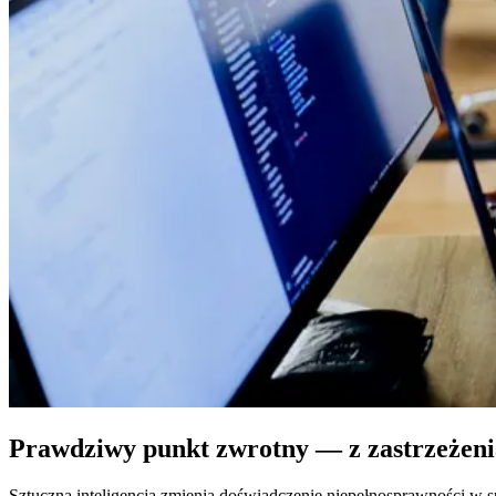
Prawdziwy punkt zwrotny — z zastrzeżen
Sztuczna inteligencja zmienia doświadczenie niepełnosprawności w