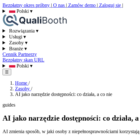
Bezpłatny okres próbny
|
O nas
|
Zamów demo
|
Zaloguj się
|
Polski
▾
Rozwiązania
▾
Usługi
▾
Zasoby
▾
Branże
▾
Cennik
Partnerzy
Bezpłatny skan URL
Polski
▾
☰
Home
/
Zasoby
/
AI jako narzędzie dostępności: co działa, a co nie
guides
AI jako narzędzie dostępności: co działa, a
AI zmienia sposób, w jaki osoby z niepełnosprawnościami korzystają 