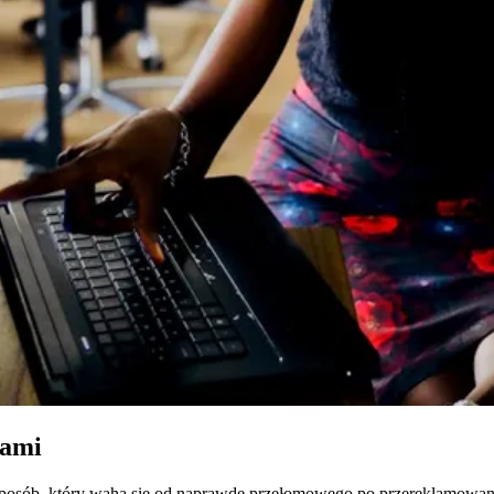
iami
 sposób, który waha się od naprawdę przełomowego po przereklamowan