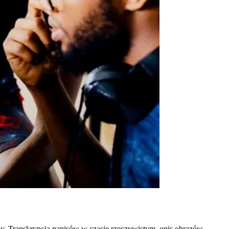
y. Transkrypcja napisów w czasie rzeczywistym, opis obrazów,