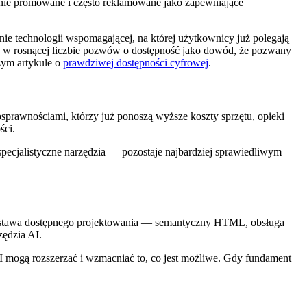
wnie promowane i często reklamowane jako zapewniające
anie technologii wspomagającej, na której użytkownicy już polegają
ię w rosnącej liczbie pozwów o dostępność jako dowód, że pozwany
zym artykule o
prawdziwej dostępności cyfrowej
.
nosprawnościami, którzy już ponoszą wyższe koszty sprzętu, opieki
ści.
ecjalistyczne narzędzia — pozostaje najbardziej sprawiedliwym
. Podstawa dostępnego projektowania — semantyczny HTML, obsługa
zędzia AI.
AI mogą rozszerzać i wzmacniać to, co jest możliwe. Gdy fundament