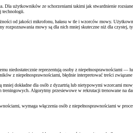
ca. Dla użytkowników ze schorzeniami takimi jak stwardnienie rozsia
j technologii.
żności od jakości mikrofonu, hałasu w tle i wzorców mowy. Użytkownic
my rozpoznawania mowy są dla nich mniej skuteczne niż dla czystej,
mu niedostatecznie reprezentują osoby z niepełnosprawnościami — lub
ików z niepełnosprawnościami, błędnie interpretować treści związane
są mniej dokładne dla osób z dyzartrią lub nietypowymi wzorcami mow
 treningowych. Algorytmy przesiewowe w rekrutacji trenowane na dan
awnościami, wymaga włączenia osób z niepełnosprawnościami w proces 