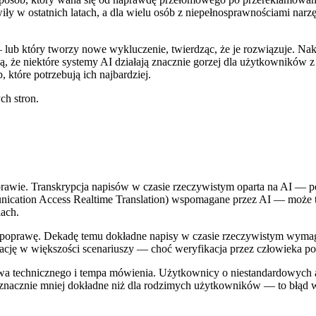
wiły w ostatnich latach, a dla wielu osób z niepełnosprawnościami narz
 — lub który tworzy nowe wykluczenie, twierdząc, że je rozwiązuje. N
ą, że niektóre systemy AI działają znacznie gorzej dla użytkowników z 
, które potrzebują ich najbardziej.
ch stron.
ie. Transkrypcja napisów w czasie rzeczywistym oparta na AI — pop
unication Access Realtime Translation) wspomagane przez AI — może t
ach.
ą poprawę. Dekadę temu dokładne napisy w czasie rzeczywistym wymaga
cję w większości scenariuszy — choć weryfikacja przez człowieka po
ictwa technicznego i tempa mówienia. Użytkownicy o niestandardowyc
ch znacznie mniej dokładne niż dla rodzimych użytkowników — to błą