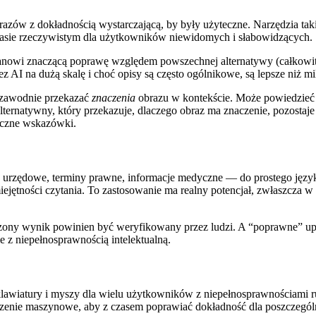
zów z dokładnością wystarczającą, by były użyteczne. Narzędzia taki
czasie rzeczywistym dla użytkowników niewidomych i słabowidzących.
tanowi znaczącą poprawę względem powszechnej alternatywy (całkowit
AI na dużą skalę i choć opisy są często ogólnikowe, są lepsze niż mi
iezawodnie przekazać
znaczenia
obrazu w kontekście. Może powiedzieć “
ternatywny, który przekazuje, dlaczego obraz ma znaczenie, pozostaj
yczne wskazówki.
urzędowe, terminy prawne, informacje medyczne — do prostego języka
ętności czytania. To zastosowanie ma realny potencjał, zwłaszcza w 
ny wynik powinien być weryfikowany przez ludzi. A “poprawne” upro
e z niepełnosprawnością intelektualną.
la klawiatury i myszy dla wielu użytkowników z niepełnosprawnościa
czenie maszynowe, aby z czasem poprawiać dokładność dla poszczegó