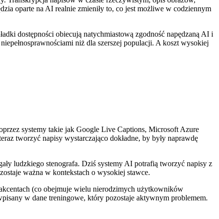
ędzia oparte na AI realnie zmieniły to, co jest możliwe w codziennym
akładki dostępności obiecują natychmiastową zgodność napędzaną AI i
niepełnosprawnościami niż dla szerszej populacji. A koszt wysokiej
rzez systemy takie jak Google Live Captions, Microsoft Azure
eraz tworzyć napisy wystarczająco dokładne, by były naprawdę
ły ludzkiego stenografa. Dziś systemy AI potrafią tworzyć napisy z
zostaje ważna w kontekstach o wysokiej stawce.
h akcentach (co obejmuje wielu nierodzimych użytkowników
d wpisany w dane treningowe, który pozostaje aktywnym problemem.