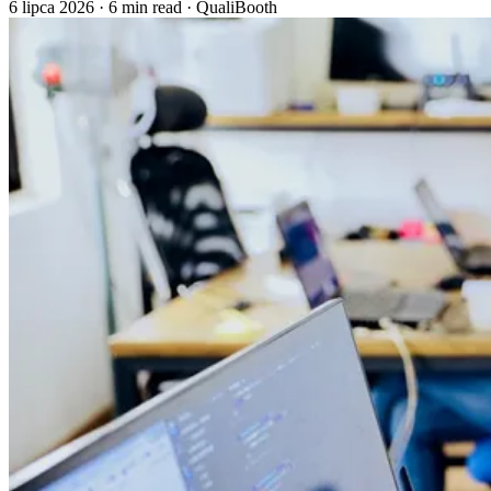
6 lipca 2026
·
6 min read
·
QualiBooth