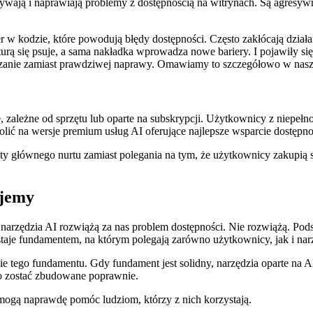
ywają i naprawiają problemy z dostępnością na witrynach. Są agresy
er w kodzie, które powodują błędy dostępności. Często zakłócają dział
urą się psuje, a sama nakładka wprowadza nowe bariery. I pojawiły s
ązanie zamiast prawdziwej naprawy. Omawiamy to szczegółowo w nas
e, zależne od sprzętu lub oparte na subskrypcji. Użytkownicy z niepeł
lić na wersje premium usług AI oferujące najlepsze wsparcie dostępno
głównego nurtu zamiast polegania na tym, że użytkownicy zakupią sp
ujemy
, że narzędzia AI rozwiążą za nas problem dostępności. Nie rozwiążą
taje fundamentem, na którym polegają zarówno użytkownicy, jak i nar
ie tego fundamentu. Gdy fundament jest solidny, narzędzia oparte na 
o zostać zbudowane poprawnie.
mogą naprawdę pomóc ludziom, którzy z nich korzystają.