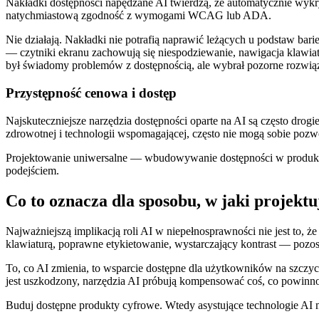
Nakładki dostępności napędzane AI twierdzą, że automatycznie wykr
natychmiastową zgodność z wymogami WCAG lub ADA.
Nie działają. Nakładki nie potrafią naprawić leżących u podstaw bari
— czytniki ekranu zachowują się niespodziewanie, nawigacja klawiat
był świadomy problemów z dostępnością, ale wybrał pozorne rozwi
Przystępność cenowa i dostęp
Najskuteczniejsze narzędzia dostępności oparte na AI są często drogi
zdrowotnej i technologii wspomagającej, często nie mogą sobie pozwo
Projektowanie uniwersalne — wbudowywanie dostępności w produkty 
podejściem.
Co to oznacza dla sposobu, w jaki projekt
Najważniejszą implikacją roli AI w niepełnosprawności nie jest to
klawiaturą, poprawne etykietowanie, wystarczający kontrast — pozos
To, co AI zmienia, to wsparcie dostępne dla użytkowników na szczyc
jest uszkodzony, narzędzia AI próbują kompensować coś, co powinn
Buduj dostępne produkty cyfrowe. Wtedy asystujące technologie AI 