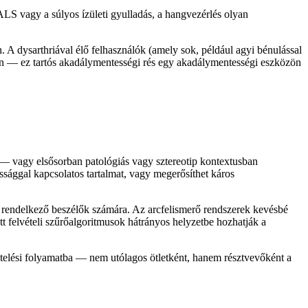
 ALS vagy a súlyos ízületi gyulladás, a hangvezérlés olyan
 A dysarthriával élő felhasználók (amely sok, például agyi bénulással
tében — ez tartós akadálymentességi rés egy akadálymentességi eszközön
 — vagy elsősorban patológiás vagy sztereotip kontextusban
ossággal kapcsolatos tartalmat, vagy megerősíthet káros
 rendelkező beszélők számára. Az arcfelismerő rendszerek kevésbé
tt felvételi szűrőalgoritmusok hátrányos helyzetbe hozhatják a
ztelési folyamatba — nem utólagos ötletként, hanem résztvevőként a