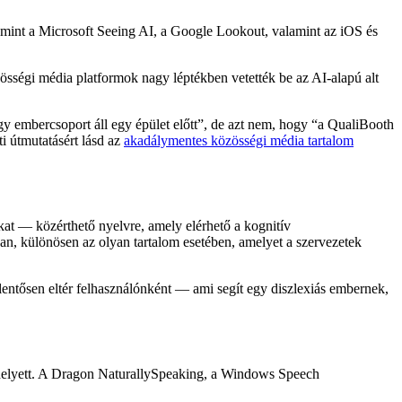
mint a Microsoft Seeing AI, a Google Lookout, valamint az iOS és
özösségi média platformok nagy léptékben vetették be az AI-alapú alt
 embercsoport áll egy épület előtt”, de azt nem, hogy “a QualiBooth
i útmutatásért lásd az
akadálymentes közösségi média tartalom
at — közérthető nyelvre, amely elérhető a kognitív
an, különösen az olyan tartalom esetében, amelyet a szervezetek
elentősen eltér felhasználónként — ami segít egy diszlexiás embernek,
r helyett. A Dragon NaturallySpeaking, a Windows Speech