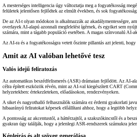
A mesterséges intelligencia úgy változtatja meg a fogyatékosság megélés
felületek jelentősen fejlődtek az elmúlt években, és sok fogyatékoss
De az AI-t olyan módokon is alkalmazzák az akadálymentességre, am
overlayek AI-alapú azonnali megfelelést ígérnek, és egyiket sem nyújtj
számára, mint a tágabb populáció esetében. A magas színvonalú AI-ak
Az AI-ra és a fogyatékosságra vetett őszinte pillantás azt jelenti, hogy
Amit az AI valóban lehetővé tesz
Valós idejű feliratozás
Az automatikus beszédfelismerés (ASR) drámaian fejlődött. Az AI-alap
célra épített eszközök révén, mint az AI-val kiegészített CART (Comm
helyzetekben: értekezleteken, előadásokon, rendezvényeken.
A siket és nagyothalló felhasználók számára ez érdemi gyakorlati javul
hibaarányú feliratokat képesek előállítani ahhoz, hogy a legtöbb he
A pontosság az akcentustól, a háttérzajtól, a szakszókincstől és a be
gyakran úgy találják, hogy a jelenlegi ASR-rendszerek számukra jelen
Képleírás és alt szöveg generálása