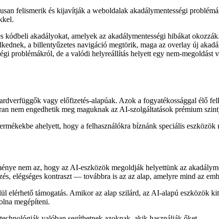
san felismerik és kijavítják a weboldalak akadálymentességi problémáit.
kkel.
 kódbeli akadályokat, amelyek az akadálymentességi hibákat okozzák. 
ednek, a billentyűzetes navigáció megtörik, maga az overlay új akadál
i problémákról, de a valódi helyreállítás helyett egy nem-megoldást vál
dverfüggők vagy előfizetés-alapúak. Azok a fogyatékossággal élő fel
gyakran nem engedhetik meg maguknak az AI-szolgáltatások prémium szint
ermékekbe ahelyett, hogy a felhasználókra bíznánk speciális eszközök
ménye nem az, hogy az AI-eszközök megoldják helyettünk az akadályme
s, elégséges kontraszt — továbbra is az az alap, amelyre mind az em
l elérhető támogatás. Amikor az alap szilárd, az AI-alapú eszközök kiter
olna megépíteni.
 technológiák valóban segíthetnek azoknak, akik használják őket.