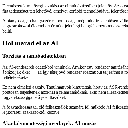
E rendszerek minőségi javulása az elmúlt évtizedben jelentős. Az olya
függetlenséget tett lehetővé, amelyet korábbi technológiával jelentőse
A hiányosság: a hangvezérlés pontossága még mindig jelentősen változ
vagy stroke-kal élő embert érint) a jelenlegi hangfelismerő rendszere
belül.
Hol marad el az AI
Torzítás a tanítóadatokban
Az AI-rendszerek adatokból tanulnak. Amikor egy rendszer tanításáho
ábrázolják őket —, az így létrejövő rendszer rosszabbul teljesíthet a 
feltételezéseket.
Ez nem elméleti aggály. Tanulmányok kimutatták, hogy az ASR-rendsz
pontosan teljesítenek azoknál a felhasználóknál, akik nem illeszkedne
fogyatékossággal élő jelentkezőket.
A fogyatékossággal élő felhasználók számára jól működő AI fejlesztés
legkorábbi szakaszoktól kezdve.
Akadálymentességi overlayek: AI-mosás