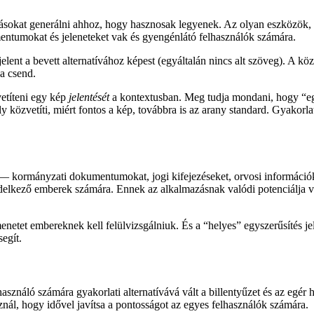
ásokat generálni ahhoz, hogy hasznosak legyenek. Az olyan eszközök, 
mentumokat és jeleneteket vak és gyengénlátó felhasználók számára.
jelent a bevett alternatívához képest (egyáltalán nincs alt szöveg). A k
 a csend.
vetíteni egy kép
jelentését
a kontextusban. Meg tudja mondani, hogy “egy
 közvetíti, miért fontos a kép, továbbra is az arany standard. Gyakorlat
— kormányzati dokumentumokat, jogi kifejezéseket, orvosi információk
ndelkező emberek számára. Ennek az alkalmazásnak valódi potenciálja v
menetet embereknek kell felülvizsgálniuk. És a “helyes” egyszerűsítés j
egít.
asználó számára gyakorlati alternatívává vált a billentyűzet és az egé
nál, hogy idővel javítsa a pontosságot az egyes felhasználók számára.