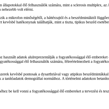
n állapotokkal élő felhasználók számára, mint a sclerosis multiplex, az
n nehezebb volt elérni.
ik a mikrofon minőségétől, a háttérzajtól és a beszédmintáktól függően.
ket kevésbé hatékonynak találhatják, mint a tiszta, tipikus beszéd ese
z használt adatok alulreprezentálják a fogyatékossággal élő embereket
fogyatékossággal élő felhasználók számára, félreértelmezheti a fogyaték
erek kevésbé pontosak a dysarthriával vagy atipikus beszédmintákkal
k a tanítóadatok demográfiai normáihoz. A történelmi adatokon betaníto
éhez be kell vonni a fogyatékossággal élő embereket a tervezési és tes