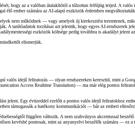
ét, hogy az a valóban átalakítótól a túlzottan felfújtig terjed. A valós i
ággal élő ember számára az AI-alapú eszközök érdemben megváltoztatták
elyek nem működnek — vagy amelyek új kirekesztést teremtenek, miköz
ák. A tanítóadatok torzításai azt jelentik, hogy egyes AI-rendszerek jel
adálymentességi eszközök költsége pedig továbbra is akadályt jelent a
 mindkettőt elismerjük.
ú valós idejű feliratozás — olyan rendszereken keresztül, mint a Goog
unication Access Realtime Translation) — ma már elég pontos feliratok
ást jelent. Egy évtizeddel ezelőtt a pontos valós idejű feliratokhoz em
lyzetben támogassák a hatékony kommunikációt — bár az emberi ellenőrzé
szédsebességtől függően változik. A nem szabványos akcentussal beszélő
tősen kevésbé pontosak, mint az anyanyelvi beszélők számára — ez a ta