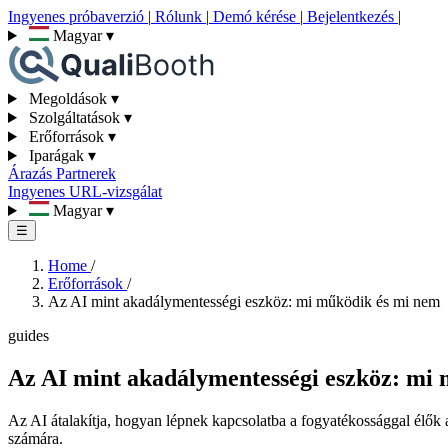
Ingyenes próbaverzió
|
Rólunk
|
Demó kérése
|
Bejelentkezés
|
Magyar
▾
Megoldások
▾
Szolgáltatások
▾
Erőforrások
▾
Iparágak
▾
Árazás
Partnerek
Ingyenes URL-vizsgálat
Magyar
▾
☰
Home
/
Erőforrások
/
Az AI mint akadálymentességi eszköz: mi működik és mi nem
guides
Az AI mint akadálymentességi eszköz: mi
Az AI átalakítja, hogyan lépnek kapcsolatba a fogyatékossággal élők a 
számára.