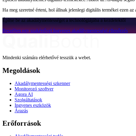
Ha meg szeretné érteni, hol állnak jelenlegi digitális termékei ezen az
Építse be az akadálymentességet a technológiájába a kezdetektől
Beszéljen egy szakértővel
Ingyenes akadálymentességi ellenőrzés
Mindenki számára elérhetővé tesszük a webet.
Megoldások
Akadálymentességi szkenner
Monitorozó szoftver
Agora AI
Szolgáltatások
Ingyenes eszközök
Árazás
Erőforrások