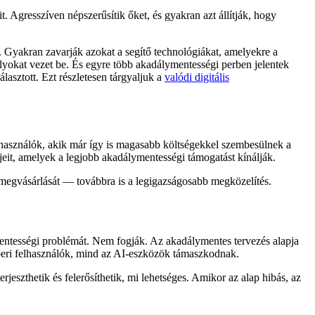
 Agresszíven népszerűsítik őket, és gyakran azt állítják, hogy
Gyakran zavarják azokat a segítő technológiákat, amelyekre a
yokat vezet be. És egyre több akadálymentességi perben jelentek
asztott. Ezt részletesen tárgyaljuk a
valódi digitális
használók, akik már így is magasabb költségekkel szembesülnek a
jeit, amelyek a legjobb akadálymentességi támogatást kínálják.
 megvásárlását — továbbra is a legigazságosabb megközelítés.
ntességi problémát. Nem fogják. Az akadálymentes tervezés alapja
beri felhasználók, mind az AI-eszközök támaszkodnak.
jeszthetik és felerősíthetik, mi lehetséges. Amikor az alap hibás, az