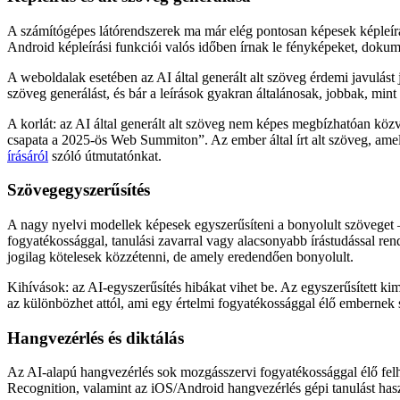
A számítógépes látórendszerek ma már elég pontosan képesek képleír
Android képleírási funkciói valós időben írnak le fényképeket, doku
A weboldalak esetében az AI által generált alt szöveg érdemi javulást 
szöveg generálást, és bár a leírások gyakran általánosak, jobbak, mint
A korlát: az AI által generált alt szöveg nem képes megbízhatóan köz
csapata a 2025-ös Web Summiton”. Az ember által írt alt szöveg, amely
írásáról
szóló útmutatónkat.
Szövegegyszerűsítés
A nagy nyelvi modellek képesek egyszerűsíteni a bonyolult szöveget 
fogyatékossággal, tanulási zavarral vagy alacsonyabb írástudással re
jogilag kötelesek közzétenni, de amely eredendően bonyolult.
Kihívások: az AI-egyszerűsítés hibákat vihet be. Az egyszerűsített ki
az különbözhet attól, ami egy értelmi fogyatékossággal élő embernek s
Hangvezérlés és diktálás
Az AI-alapú hangvezérlés sok mozgásszervi fogyatékossággal élő felh
Recognition, valamint az iOS/Android hangvezérlés gépi tanulást hasz