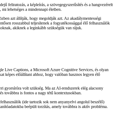
dejű feliratozás, a képleírás, a szövegegyszerűsítés és a hangvezérelt
, mi lehetséges a mindennapi életben.
ben azt állítják, hogy megoldják azt. Az akadálymentességi
entősen rosszabbul teljesítenek a fogyatékossággal élő felhasználók
zoknak, akiknek a leginkább szükségük van rájuk.
le Live Captions, a Microsoft Azure Cognitive Services, és olyan
at képes előállítani ahhoz, hogy valóban hasznos legyen élő
beri gyorsíróra volt szükség. Ma az AI-rendszerek elég alacsony
s továbbra is fontos a nagy tétű kontextusokban.
 felhasználók (ide tartozik sok nem anyanyelvi angolul beszélő)
nítóadatokba beépült torzítás, amely továbbra is aktív probléma.