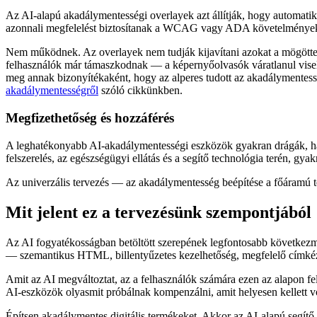
Az AI-alapú akadálymentességi overlayek azt állítják, hogy automatiku
azonnali megfelelést biztosítanak a WCAG vagy ADA követelménye
Nem működnek. Az overlayek nem tudják kijavítani azokat a mögöttes
felhasználók már támaszkodnak — a képernyőolvasók váratlanul viselk
meg annak bizonyítékaként, hogy az alperes tudott az akadálymentesség
akadálymentességről
szóló cikkünkben.
Megfizethetőség és hozzáférés
A leghatékonyabb AI-akadálymentességi eszközök gyakran drágák, har
felszerelés, az egészségügyi ellátás és a segítő technológia terén, 
Az univerzális tervezés — az akadálymentesség beépítése a főáramú t
Mit jelent ez a tervezésünk szempontjából
Az AI fogyatékosságban betöltött szerepének legfontosabb következ
— szemantikus HTML, billentyűzetes kezelhetőség, megfelelő címkézé
Amit az AI megváltoztat, az a felhasználók számára ezen az alapon felü
AI-eszközök olyasmit próbálnak kompenzálni, amit helyesen kellett v
Építsen akadálymentes digitális termékeket. Akkor az AI-alapú segítő