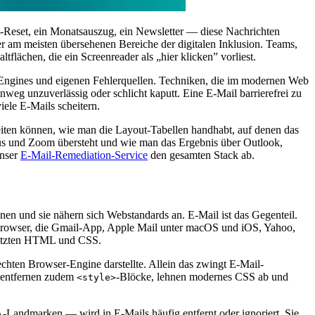
t-Reset, ein Monatsauszug, ein Newsletter — diese Nachrichten
er am meisten übersehenen Bereiche der digitalen Inklusion. Teams,
flächen, die ein Screenreader als „hier klicken” vorliest.
ng-Engines und eigenen Fehlerquellen. Techniken, die im modernen Web
eg unzuverlässig oder schlicht kaputt. Eine E-Mail barrierefrei zu
iele E-Mails scheitern.
rbeiten können, wie man die Layout-Tabellen handhabt, auf denen das
us und Zoom übersteht und wie man das Ergebnis über Outlook,
unser
E-Mail-Remediation-Service
den gesamten Stack ab.
änen und sie nähern sich Webstandards an. E-Mail ist das Gegenteil.
Browser, die Gmail-App, Apple Mail unter macOS und iOS, Yahoo,
stützten HTML und CSS.
echten Browser-Engine darstellte. Allein das zwingt E-Mail-
s entfernen zudem
-Blöcke, lehnen modernes CSS ab und
<style>
-Landmarken — wird in E-Mails häufig entfernt oder ignoriert. Sie