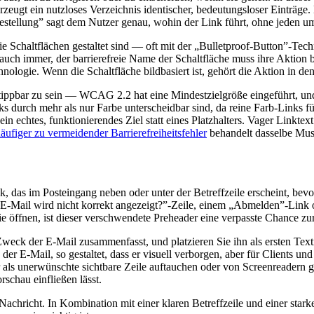
zeugt ein nutzloses Verzeichnis identischer, bedeutungsloser Einträge. D
Bestellung” sagt dem Nutzer genau, wohin der Link führt, ohne jeden 
 wie Schaltflächen gestaltet sind — oft mit der „Bulletproof-Button”-Te
auch immer, der barrierefreie Name der Schaltfläche muss ihre Aktion b
hnologie. Wenn die Schaltfläche bildbasiert ist, gehört die Aktion in den
pbar zu sein — WCAG 2.2 hat eine Mindestzielgröße eingeführt, und auf
ks durch mehr als nur Farbe unterscheidbar sind, da reine Farb-Links f
n echtes, funktionierendes Ziel statt eines Platzhalters. Vager Linktext
äufiger zu vermeidender Barrierefreiheitsfehler
behandelt dasselbe Must
das im Posteingang neben oder unter der Betreffzeile erscheint, bevo
E-Mail wird nicht korrekt angezeigt?”-Zeile, einem „Abmelden”-Link od
 sie öffnen, ist dieser verschwendete Preheader eine verpasste Chance 
weck der E-Mail zusammenfasst, und platzieren Sie ihn als ersten Texti
r E-Mail, so gestaltet, dass er visuell verborgen, aber für Clients und 
r als unerwünschte sichtbare Zeile auftauchen oder von Screenreadern 
schau einfließen lässt.
 Nachricht. In Kombination mit einer klaren Betreffzeile und einer st