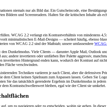
rmationen niemals nur als Bild dar. Ein Gutscheincode, eine Bestätigu
erten Bildern und Screenreadern. Halten Sie die kritischen Inhalte als ec
 erfüllen. WCAG 2.2 verlangt ein Kontrastverhältnis von mindestens 4,
orit minimalistischen E-Mail-Designs — scheitert häufig, ebenso blas
kriterien von WCAG 2.2 sind der Maßstab; unsere umfassendere
WCAG-K
hat: den Dunkelmodus. Viele Clients — darunter Apple Mail, Outlook u
us; andere invertieren oder umfärben Ihre Palette aggressiv, manchmal 
n invertierten Hintergrund enden kann, wodurch der Kontrast auf nicht
len Fläche verschwinden.
stierenden Techniken variieren je nach Client, aber die defensiven Prin
sie dem Client keinen Spielraum zum Anpassen lassen. Geben Sie Logos
sten Sie das tatsächlich gerenderte Ergebnis im Dunkelmodus in jedem w
er dem Kontrastschwellenwert bleiben, egal wie der Client sie umkehrt.
chaltflächen
ht auf, um zu navigieren oder zu entscheiden, wohin sie gehen. In dies