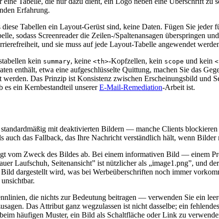
r eine Tabelle, die nur dazu dient, ein Logo neben eine Überschrift zu
enden Erfahrung.
ss diese Tabellen ein Layout-Gerüst sind, keine Daten. Fügen Sie jeder
belle, sodass Screenreader die Zeilen-/Spaltenansagen überspringen und 
ierefreiheit, und sie muss auf jede Layout-Tabelle angewendet werden,
stabellen kein
, keine
-Kopfzellen, kein
und kein
summary
<th>
scope
<
aten enthält, etwa eine aufgeschlüsselte Quittung, machen Sie das Gegen
lt werden. Das Prinzip ist Konsistenz zwischen Erscheinungsbild und S
b es ein Kernbestandteil unserer
E-Mail-Remediation
-Arbeit ist.
 standardmäßig mit deaktivierten Bildern — manche Clients blockieren 
als auch das Fallback, das Ihre Nachricht verständlich hält, wenn Bilder
ängt vom Zweck des Bildes ab. Bei einem informativen Bild — einem Pr
„Blauer Laufschuh, Seitenansicht” ist nützlicher als „image1.png”, und d
Bild dargestellt wird, was bei Werbeüberschriften noch immer vorkomm
 unsichtbar.
nlinien, die nichts zur Bedeutung beitragen — verwenden Sie ein leeres
zusagen. Das Attribut ganz wegzulassen ist nicht dasselbe; ein fehlende
 beim häufigen Muster, ein Bild als Schaltfläche oder Link zu verwende