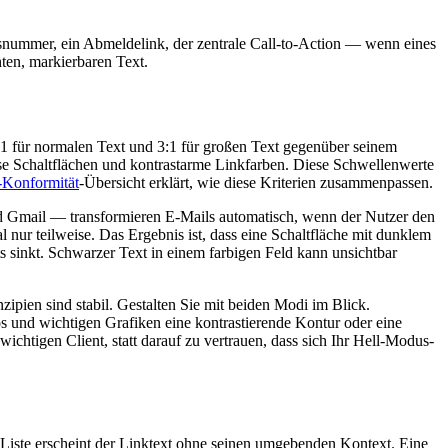
ngsnummer, ein Abmeldelink, der zentrale Call-to-Action — wenn eines
hten, markierbaren Text.
5:1 für normalen Text und 3:1 für großen Text gegenüber seinem
se Schaltflächen und kontrastarme Linkfarben. Diese Schwellenwerte
onformität
-Übersicht erklärt, wie diese Kriterien zusammenpassen.
nd Gmail — transformieren E-Mails automatisch, wenn der Nutzer den
nur teilweise. Das Ergebnis ist, dass eine Schaltfläche mit dunklem
s sinkt. Schwarzer Text in einem farbigen Feld kann unsichtbar
zipien sind stabil. Gestalten Sie mit beiden Modi im Blick.
 und wichtigen Grafiken eine kontrastierende Kontur oder eine
ichtigen Client, statt darauf zu vertrauen, dass sich Ihr Hell-Modus-
er Liste erscheint der Linktext ohne seinen umgebenden Kontext. Eine