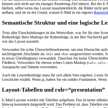
können sich nicht auf ein einziges Rendering-Ziel stützen. Bei der E-M
bleiben, selbst wenn das Layout zusammenbricht, die Bilder nicht ge
aufbaut, und sie ist der Grund, warum E-Mail in ein eigenes
Barrieref
Semantische Struktur und eine logische Le
Trotz aller Einschränkungen ist das Wertvollste, was Sie für eine Scr
Reihenfolge Ihres Markups die Reihenfolge, in der Ihre Nachricht ge
wie das Layout aussieht.
Verwenden Sie echte Überschriftenelemente, um eine Hierarchie aufzu
nachfolgende Abschnitte als
und
ausgezeichnet werden. Scr
<h2>
<h3>
in etwas Überfliegbares verwandelt. Täuschen Sie keine Überschrifte
Fließtext. Verwenden Sie ebenso echtes Listen-Markup (
,
,
<ul>
<ol>
Aussprache und Stimme verwenden.
Auch die Lesereihenfolge muss für sich allein Sinn ergeben. Lesen S
Geschichte erzählt. Wenn ja, haben Sie ein solides Fundament. Wenn 
Layout-Tabellen und role=“presentation”
E-Mail-Layouts werden mit Tabellen aufgebaut. Das ist keine stilistis
hinweg konsistent dargestellt wird. Das Problem ist, dass Tabellen 