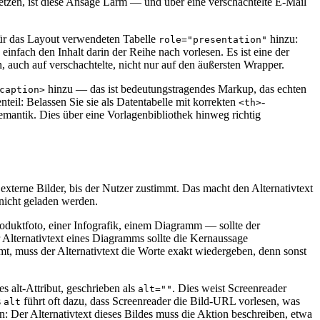
 setzen, ist diese Ansage Lärm — und über eine verschachtelte E-Mail
 für das Layout verwendeten Tabelle
hinzu:
role="presentation"
einfach den Inhalt darin der Reihe nach vorlesen. Es ist eine der
 auch auf verschachtelte, nicht nur auf den äußersten Wrapper.
hinzu — das ist bedeutungstragendes Markup, das echten
caption>
teil: Belassen Sie sie als Datentabelle mit korrekten
-
<th>
emantik. Dies über eine Vorlagenbibliothek hinweg richtig
externe Bilder, bis der Nutzer zustimmt. Das macht den Alternativtext
 nicht geladen werden.
oduktfoto, einer Infografik, einem Diagramm — sollte der
er Alternativtext eines Diagramms sollte die Kernaussage
t, muss der Alternativtext die Worte exakt wiedergeben, denn sonst
 alt-Attribut, geschrieben als
. Dies weist Screenreader
alt=""
s
führt oft dazu, dass Screenreader die Bild-URL vorlesen, was
alt
n: Der Alternativtext dieses Bildes muss die Aktion beschreiben, etwa