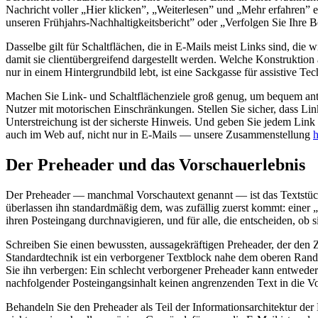
Nachricht voller „Hier klicken”, „Weiterlesen” und „Mehr erfahren” er
unseren Frühjahrs-Nachhaltigkeitsbericht” oder „Verfolgen Sie Ihre 
Dasselbe gilt für Schaltflächen, die in E-Mails meist Links sind, die
damit sie clientübergreifend dargestellt werden. Welche Konstruktion 
nur in einem Hintergrundbild lebt, ist eine Sackgasse für assistive Tec
Machen Sie Link- und Schaltflächenziele groß genug, um bequem antip
Nutzer mit motorischen Einschränkungen. Stellen Sie sicher, dass Lin
Unterstreichung ist der sicherste Hinweis. Und geben Sie jedem Link ei
auch im Web auf, nicht nur in E-Mails — unsere Zusammenstellung
h
Der Preheader und das Vorschauerlebnis
Der Preheader — manchmal Vorschautext genannt — ist das Textstück, 
überlassen ihn standardmäßig dem, was zufällig zuerst kommt: einer „
ihren Posteingang durchnavigieren, und für alle, die entscheiden, ob
Schreiben Sie einen bewussten, aussagekräftigen Preheader, der den Z
Standardtechnik ist ein verborgener Textblock nahe dem oberen Rand de
Sie ihn verbergen: Ein schlecht verborgener Preheader kann entwede
nachfolgender Posteingangsinhalt keinen angrenzenden Text in die Vor
Behandeln Sie den Preheader als Teil der Informationsarchitektur der