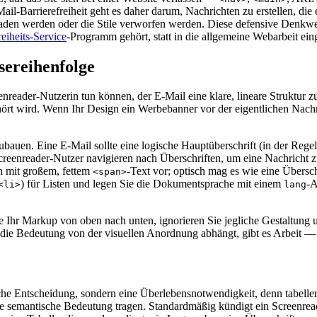
ail-Barrierefreiheit geht es daher darum, Nachrichten zu erstellen, die
laden werden oder die Stile verworfen werden. Diese defensive Denkwei
reiheits-Service
-Programm gehört, statt in die allgemeine Webarbeit ein
sereihenfolge
eenreader-Nutzerin tun können, der E-Mail eine klare, lineare Struktur 
hört wird. Wenn Ihr Design ein Werbebanner vor der eigentlichen Nachr
bauen. Eine E-Mail sollte eine logische Hauptüberschrift (in der Rege
eenreader-Nutzer navigieren nach Überschriften, um eine Nachricht zu
n mit großem, fettem
-Text vor; optisch mag es wie eine Übersc
<span>
) für Listen und legen Sie die Dokumentsprache mit einem
-A
<li>
lang
ie Ihr Markup von oben nach unten, ignorieren Sie jegliche Gestaltun
die Bedeutung von der visuellen Anordnung abhängt, gibt es Arbeit — 
che Entscheidung, sondern eine Überlebensnotwendigkeit, denn tabellenb
eine semantische Bedeutung tragen. Standardmäßig kündigt ein Screenre