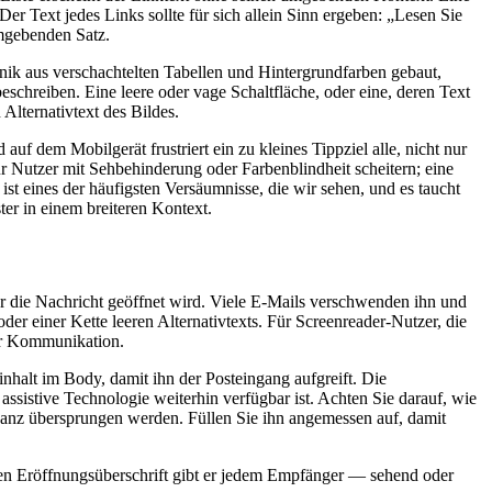
er Text jedes Links sollte für sich allein Sinn ergeben: „Lesen Sie
umgebenden Satz.
chnik aus verschachtelten Tabellen und Hintergrundfarben gebaut,
eschreiben. Eine leere oder vage Schaltfläche, oder eine, deren Text
 Alternativtext des Bildes.
 dem Mobilgerät frustriert ein zu kleines Tippziel alle, nicht nur
ür Nutzer mit Sehbehinderung oder Farbenblindheit scheitern; eine
 ist eines der häufigsten Versäumnisse, die wir sehen, und es taucht
er in einem breiteren Kontext.
r die Nachricht geöffnet wird. Viele E-Mails verschwenden ihn und
er einer Kette leeren Alternativtexts. Für Screenreader-Nutzer, die
zur Kommunikation.
nhalt im Body, damit ihn der Posteingang aufgreift. Die
assistive Technologie weiterhin verfügbar ist. Achten Sie darauf, wie
ganz übersprungen werden. Füllen Sie ihn angemessen auf, damit
arken Eröffnungsüberschrift gibt er jedem Empfänger — sehend oder