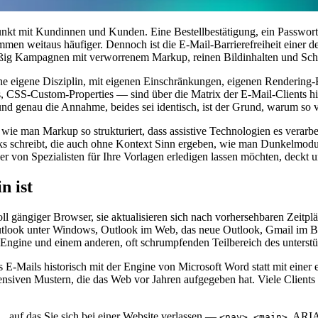
punkt mit Kundinnen und Kunden. Eine Bestellbestätigung, ein Passwor
men weitaus häufiger. Dennoch ist die E-Mail-Barrierefreiheit einer d
mäßig Kampagnen mit verworrenem Markup, reinen Bildinhalten und Schalt
 eine eigene Disziplin, mit eigenen Einschränkungen, eigenen Renderi
CSS-Custom-Properties — sind über die Matrix der E-Mail-Clients hinw
und genau die Annahme, beides sei identisch, ist der Grund, warum so v
t: wie man Markup so strukturiert, dass assistive Technologien es vera
nks schreibt, die auch ohne Kontext Sinn ergeben, wie man Dunkelmod
r von Spezialisten für Ihre Vorlagen erledigen lassen möchten, deckt 
n ist
ll gängiger Browser, sie aktualisieren sich nach vorhersehbaren Zeitpl
utlook unter Windows, Outlook im Web, das neue Outlook, Gmail im 
-Engine und einem anderen, oft schrumpfenden Teilbereich des unter
E-Mails historisch mit der Engine von Microsoft Word statt mit einer 
efensiven Mustern, die das Web vor Jahren aufgegeben hat. Viele Client
, auf das Sie sich bei einer Website verlassen —
,
, ARIA
<nav>
<main>