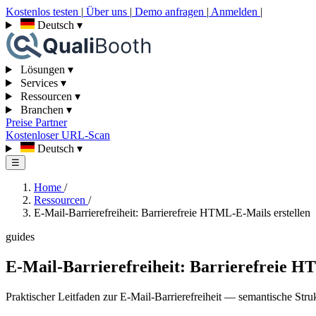
Kostenlos testen
|
Über uns
|
Demo anfragen
|
Anmelden
|
Deutsch
▾
Lösungen
▾
Services
▾
Ressourcen
▾
Branchen
▾
Preise
Partner
Kostenloser URL-Scan
Deutsch
▾
☰
Home
/
Ressourcen
/
E-Mail-Barrierefreiheit: Barrierefreie HTML-E-Mails erstellen
guides
E-Mail-Barrierefreiheit: Barrierefreie H
Praktischer Leitfaden zur E-Mail-Barrierefreiheit — semantische Struk