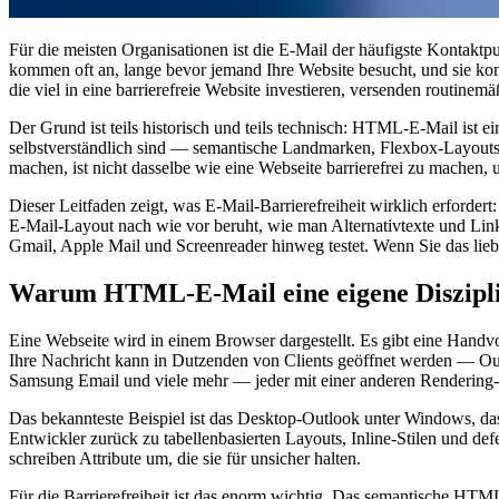
Für die meisten Organisationen ist die E-Mail der häufigste Kontakt
kommen oft an, lange bevor jemand Ihre Website besucht, und sie kom
die viel in eine barrierefreie Website investieren, versenden routine
Der Grund ist teils historisch und teils technisch: HTML-E-Mail ist
selbstverständlich sind — semantische Landmarken, Flexbox-Layouts, 
machen, ist nicht dasselbe wie eine Webseite barrierefrei zu machen, 
Dieser Leitfaden zeigt, was E-Mail-Barrierefreiheit wirklich erforder
E-Mail-Layout nach wie vor beruht, wie man Alternativtexte und Li
Gmail, Apple Mail und Screenreader hinweg testet. Wenn Sie das liebe
Warum HTML-E-Mail eine eigene Diszipli
Eine Webseite wird in einem Browser dargestellt. Es gibt eine Handvo
Ihre Nachricht kann in Dutzenden von Clients geöffnet werden — O
Samsung Email und viele mehr — jeder mit einer anderen Rendering
Das bekannteste Beispiel ist das Desktop-Outlook unter Windows, das 
Entwickler zurück zu tabellenbasierten Layouts, Inline-Stilen und d
schreiben Attribute um, die sie für unsicher halten.
Für die Barrierefreiheit ist das enorm wichtig. Das semantische HTML