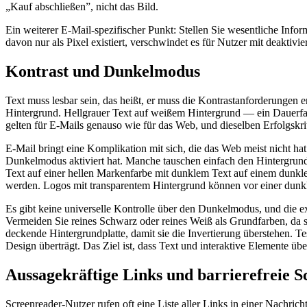
„Kauf abschließen”, nicht das Bild.
Ein weiterer E-Mail-spezifischer Punkt: Stellen Sie wesentliche Info
davon nur als Pixel existiert, verschwindet es für Nutzer mit deaktivi
Kontrast und Dunkelmodus
Text muss lesbar sein, das heißt, er muss die Kontrastanforderungen
Hintergrund. Hellgrauer Text auf weißem Hintergrund — ein Dauerfav
gelten für E-Mails genauso wie für das Web, und dieselben Erfolgs
E-Mail bringt eine Komplikation mit sich, die das Web meist nicht 
Dunkelmodus aktiviert hat. Manche tauschen einfach den Hintergrund a
Text auf einer hellen Markenfarbe mit dunklem Text auf einem dunkle
werden. Logos mit transparentem Hintergrund können vor einer dunk
Es gibt keine universelle Kontrolle über den Dunkelmodus, und die exi
Vermeiden Sie reines Schwarz oder reines Weiß als Grundfarben, da 
deckende Hintergrundplatte, damit sie die Invertierung überstehen. Te
Design überträgt. Das Ziel ist, dass Text und interaktive Elemente üb
Aussagekräftige Links und barrierefreie S
Screenreader-Nutzer rufen oft eine Liste aller Links in einer Nachric