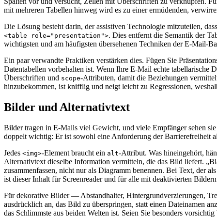
Spalten vor und versucht, Zellen mit Überschriften zu verknüpfen. Fü
mit mehreren Tabellen hinweg wird es zu einer ermüdenden, verwirr
Die Lösung besteht darin, der assistiven Technologie mitzuteilen, da
. Dies entfernt die Semantik der Ta
<table role="presentation">
wichtigsten und am häufigsten übersehenen Techniken der E-Mail-Barr
Ein paar verwandte Praktiken verstärken dies. Fügen Sie Präsentation
Datentabellen vorbehalten ist. Wenn Ihre E-Mail echte tabellarische D
Überschriften und
-Attributen, damit die Beziehungen vermitte
scope
hinzubekommen, ist knifflig und neigt leicht zu Regressionen, weshal
Bilder und Alternativtext
Bilder tragen in E-Mails viel Gewicht, und viele Empfänger sehen sie
doppelt wichtig: Er ist sowohl eine Anforderung der Barrierefreiheit 
Jedes
-Element braucht ein
-Attribut. Was hineingehört, h
<img>
alt
Alternativtext dieselbe Information vermitteln, die das Bild liefert. 
zusammenfassen, nicht nur als Diagramm benennen. Bei Text, der als 
ist dieser Inhalt für Screenreader und für alle mit deaktivierten Bildern
Für dekorative Bilder — Abstandhalter, Hintergrundverzierungen, Tren
ausdrücklich an, das Bild zu überspringen, statt einen Dateinamen an
das Schlimmste aus beiden Welten ist. Seien Sie besonders vorsichtig