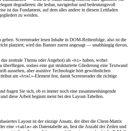
 elegant degradieren: die lesbar, navigierbar und bedeutungsvoll
se ist das Fundament, auf dem alles andere in diesem Leitfaden
gegliedert zu werden.
zu geben. Screenreader lesen Inhalte in DOM-Reihenfolge, also ist die
icht platziert, wird das Banner zuerst angesagt — unabhängig davon,
l das zentrale Thema oder Angebot) als
haben, wobei
<h1>
 überfliegen, sodass eine gut strukturierte Gliederung eine Textwand
hrift aussehen, aber assistive Technologie hört gewöhnlichen
ttribut am
-Element fest, damit Screenreader die richtige
<html>
g und fragen Sie sich, ob es immer noch eine zusammenhängende
und diese Arbeit beginnt meist bei den Layout-Tabellen.
asiertes Layout ist der einzige Ansatz, der über die Client-Matrix
ader eine
als Datentabelle an, liest die Anzahl der Zeilen und
<table>