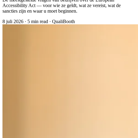
Accessibility Act — voor wie ze geldt, wat ze vereist, wat de
sancties zijn en waar u moet beginnen.
8 juli 2026
·
5 min read
·
QualiBooth