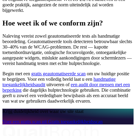
goede praktijk, aangezien de norm uiteindelijk zal worden
bijgewerkt.
Hoe weet ik of we conform zijn?
Naleving vereist zowel geautomatiseerde tests als handmatige
beoordeling. Geautomatiseerde tools detecteren betrouwbaar slechts
30–40% van de WCAG-problemen. De rest — kapotte
toetsenbordnavigatie, onlogische focusvolgorde, ontoegankelijke
aangepaste widgets, mislukte aankondigingen door schermlezers —
vereist handmatig testen met echte hulptechnologie.
Begin met een
gratis geautomatiseerde scan
om uw huidige positie
te begrijpen. Voor een volledig beeld laat u een
handmatige
toegankelijkheidsaudit
uitvoeren of
een audit door mensen met een
beperking
die dagelijks hulptechnologie gebruiken. Die combinatie
geeft u zowel een verdedigbare bewijsbasis als een accuraat beeld
van wat uw gebruikers daadwerkelijk ervaren.
Krijg duidelijkheid over waar uw site staat
Voer een gratis scan uit
Gratis toegankelijkheidsscan