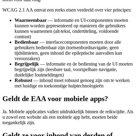
WCAG 2.1 AA omvat een reeks eisen verdeeld over vier principes:
Waarneembaar
— informatie en UI-componenten moeten
kunnen worden gepresenteerd op manieren die gebruikers
kunnen waarnemen (alt-tekst, ondertiteling, voldoende
contrast)
Bedienbaar
— interfacecomponenten moeten door alle
gebruikers bedienbaar zijn (toetsenbordnavigatie, geen
tijdslimieten, geen inhoud die epileptische aanvallen kan
veroorzaken)
Begrijpelijk
— informatie en de bediening van de UI moeten
begrijpelijk zijn (leesbare taal, voorspelbare navigatie,
duidelijke foutmeldingen)
Robuust
— inhoud moet robuust genoeg zijn om te werken
met huidige en toekomstige hulptechnologieën
Geldt de EAA voor mobiele apps?
Ja. Mobiele applicaties vallen uitdrukkelijk binnen de reikwijdte. Als
u zowel een website als een mobiele app hebt, moeten beide
toegankelijk zijn.
Geldt ze voor inhoud van derden of