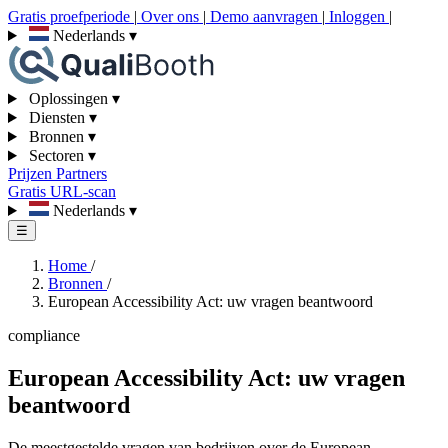
Gratis proefperiode
|
Over ons
|
Demo aanvragen
|
Inloggen
|
Nederlands
▾
Oplossingen
▾
Diensten
▾
Bronnen
▾
Sectoren
▾
Prijzen
Partners
Gratis URL-scan
Nederlands
▾
☰
Home
/
Bronnen
/
European Accessibility Act: uw vragen beantwoord
compliance
European Accessibility Act: uw vragen
beantwoord
De meestgestelde vragen van bedrijven over de European