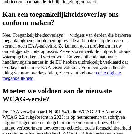
publiceren naarmate de richtlijn ingeburgerd raakt.
Kan een toegankelijkheidsoverlay ons
conform maken?
Nee. Toegankelijkheidsoverlays — widgets van derden die beweren
toegankelijkheidsproblemen op uw site automatisch op te lossen —
vormen geen EAA-naleving. Ze kunnen geen problemen in uw
onderliggende code oplossen. Ze verstoren vaak de hulptechnologie
waarop gebruikers al vertrouwen. En verschillende nationale
handhavingsinstanties in de EU hebben uitdrukkelijk verklaard dat
overlays niet aan de EAA-eisen voldoen. Voor een gedetailleerde
uitleg waarom overlays falen, zie ons artikel over
echte digitale
toegankelijkheid
.
Moeten we voldoen aan de nieuwste
WCAG-versie?
De EAA verwijst naar EN 301 549, die WCAG 2.1 AA omvat.
WCAG 2.2 (uitgebracht in 2023) is op het moment van schrijven
nog niet opgenomen in de geharmoniseerde norm, hoewel het
nuttige verbeteringen toevoegt op gebieden zoals focuszichtbaarheid
en cognitieve toegankelijkheid. WCAG 2.2 AA nastreven is een