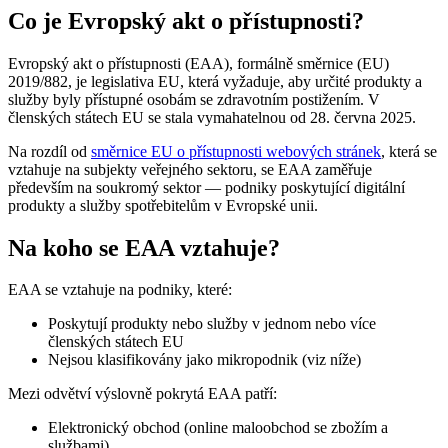
Co je Evropský akt o přístupnosti?
Evropský akt o přístupnosti (EAA), formálně směrnice (EU)
2019/882, je legislativa EU, která vyžaduje, aby určité produkty a
služby byly přístupné osobám se zdravotním postižením. V
členských státech EU se stala vymahatelnou od 28. června 2025.
Na rozdíl od
směrnice EU o přístupnosti webových stránek
, která se
vztahuje na subjekty veřejného sektoru, se EAA zaměřuje
především na soukromý sektor — podniky poskytující digitální
produkty a služby spotřebitelům v Evropské unii.
Na koho se EAA vztahuje?
EAA se vztahuje na podniky, které:
Poskytují produkty nebo služby v jednom nebo více
členských státech EU
Nejsou klasifikovány jako mikropodnik (viz níže)
Mezi odvětví výslovně pokrytá EAA patří:
Elektronický obchod (online maloobchod se zbožím a
službami)