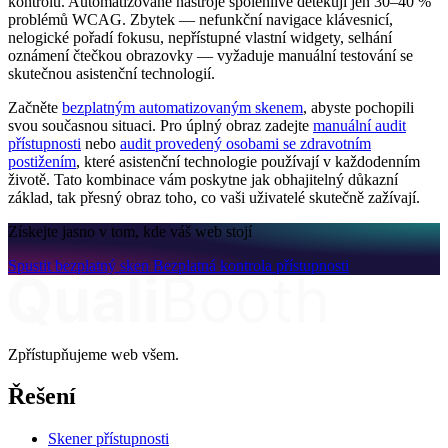
kontrolu. Automatizované nástroje spolehlivě detekují jen 30–40 %
problémů WCAG. Zbytek — nefunkční navigace klávesnicí,
nelogické pořadí fokusu, nepřístupné vlastní widgety, selhání
oznámení čtečkou obrazovky — vyžaduje manuální testování se
skutečnou asistenční technologií.
Začněte
bezplatným automatizovaným skenem
, abyste pochopili
svou současnou situaci. Pro úplný obraz zadejte
manuální audit
přístupnosti
nebo
audit provedený osobami se zdravotním
postižením
, které asistenční technologie používají v každodenním
životě. Tato kombinace vám poskytne jak obhajitelný důkazní
základ, tak přesný obraz toho, co vaši uživatelé skutečně zažívají.
Získejte jasno v tom, kde váš web stojí
Spustit bezplatný sken
Bezplatná kontrola přístupnosti
Zpřístupňujeme web všem.
Řešení
Skener přístupnosti