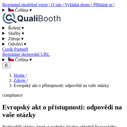
Bezplatná zkušební verze
|
O nás
|
Vyžádat demo
|
Přihlásit se
|
Čeština
▾
Řešení
▾
Služby
▾
Zdroje
▾
Odvětví
▾
Ceník
Partneři
Bezplatné skenování URL
Čeština
▾
☰
Home
/
Zdroje
/
Evropský akt o přístupnosti: odpovědi na vaše otázky
compliance
Evropský akt o přístupnosti: odpovědi na
vaše otázky
Nejčastější otázky, které si podniky kladou ohledně Evropského