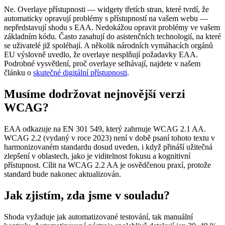
Ne. Overlaye přístupnosti — widgety třetích stran, které tvrdí, že
automaticky opravují problémy s přístupností na vašem webu —
nepředstavují shodu s EAA. Nedokážou opravit problémy ve vašem
základním kódu. Často zasahují do asistenčních technologií, na které
se uživatelé již spoléhají. A několik národních vymáhacích orgánů
EU výslovně uvedlo, že overlaye nesplňují požadavky EAA.
Podrobné vysvětlení, proč overlaye selhávají, najdete v našem
článku o
skutečné digitální přístupnosti
.
Musíme dodržovat nejnovější verzi
WCAG?
EAA odkazuje na EN 301 549, který zahrnuje WCAG 2.1 AA.
WCAG 2.2 (vydaný v roce 2023) není v době psaní tohoto textu v
harmonizovaném standardu dosud uveden, i když přináší užitečná
zlepšení v oblastech, jako je viditelnost fokusu a kognitivní
přístupnost. Cílit na WCAG 2.2 AA je osvědčenou praxí, protože
standard bude nakonec aktualizován.
Jak zjistím, zda jsme v souladu?
Shoda vyžaduje jak automatizované testování, tak manuální