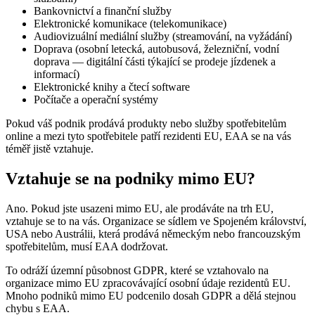
Bankovnictví a finanční služby
Elektronické komunikace (telekomunikace)
Audiovizuální mediální služby (streamování, na vyžádání)
Doprava (osobní letecká, autobusová, železniční, vodní
doprava — digitální části týkající se prodeje jízdenek a
informací)
Elektronické knihy a čtecí software
Počítače a operační systémy
Pokud váš podnik prodává produkty nebo služby spotřebitelům
online a mezi tyto spotřebitele patří rezidenti EU, EAA se na vás
téměř jistě vztahuje.
Vztahuje se na podniky mimo EU?
Ano. Pokud jste usazeni mimo EU, ale prodáváte na trh EU,
vztahuje se to na vás. Organizace se sídlem ve Spojeném království,
USA nebo Austrálii, která prodává německým nebo francouzským
spotřebitelům, musí EAA dodržovat.
To odráží územní působnost GDPR, které se vztahovalo na
organizace mimo EU zpracovávající osobní údaje rezidentů EU.
Mnoho podniků mimo EU podcenilo dosah GDPR a dělá stejnou
chybu s EAA.