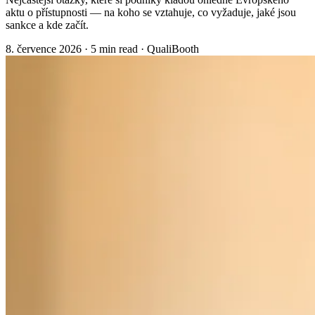
aktu o přístupnosti — na koho se vztahuje, co vyžaduje, jaké jsou
sankce a kde začít.
8. července 2026
·
5 min read
·
QualiBooth