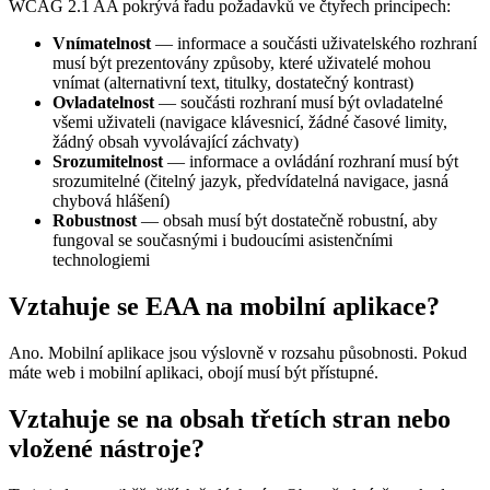
WCAG 2.1 AA pokrývá řadu požadavků ve čtyřech principech:
Vnímatelnost
— informace a součásti uživatelského rozhraní
musí být prezentovány způsoby, které uživatelé mohou
vnímat (alternativní text, titulky, dostatečný kontrast)
Ovladatelnost
— součásti rozhraní musí být ovladatelné
všemi uživateli (navigace klávesnicí, žádné časové limity,
žádný obsah vyvolávající záchvaty)
Srozumitelnost
— informace a ovládání rozhraní musí být
srozumitelné (čitelný jazyk, předvídatelná navigace, jasná
chybová hlášení)
Robustnost
— obsah musí být dostatečně robustní, aby
fungoval se současnými i budoucími asistenčními
technologiemi
Vztahuje se EAA na mobilní aplikace?
Ano. Mobilní aplikace jsou výslovně v rozsahu působnosti. Pokud
máte web i mobilní aplikaci, obojí musí být přístupné.
Vztahuje se na obsah třetích stran nebo
vložené nástroje?