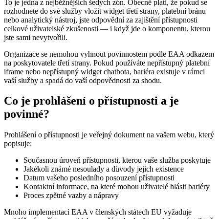
To je jedna z nejběžnějších šedých zón. Obecně platí, že pokud se
rozhodnete do své služby vložit widget třetí strany, platební bránu
nebo analytický nástroj, jste odpovědní za zajištění přístupnosti
celkové uživatelské zkušenosti — i když jde o komponentu, kterou
jste sami nevytvořili.
Organizace se nemohou vyhnout povinnostem podle EAA odkazem
na poskytovatele třetí strany. Pokud používáte nepřístupný platební
iframe nebo nepřístupný widget chatbota, bariéra existuje v rámci
vaší služby a spadá do vaší odpovědnosti za shodu.
Co je prohlášení o přístupnosti a je
povinné?
Prohlášení o přístupnosti je veřejný dokument na vašem webu, který
popisuje:
Současnou úroveň přístupnosti, kterou vaše služba poskytuje
Jakékoli známé nesoulady a důvody jejich existence
Datum vašeho posledního posouzení přístupnosti
Kontaktní informace, na které mohou uživatelé hlásit bariéry
Proces zpětné vazby a nápravy
Mnoho implementací EAA v členských státech EU vyžaduje