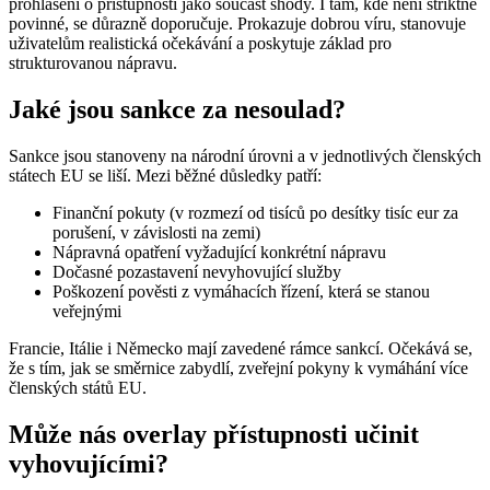
prohlášení o přístupnosti jako součást shody. I tam, kde není striktně
povinné, se důrazně doporučuje. Prokazuje dobrou víru, stanovuje
uživatelům realistická očekávání a poskytuje základ pro
strukturovanou nápravu.
Jaké jsou sankce za nesoulad?
Sankce jsou stanoveny na národní úrovni a v jednotlivých členských
státech EU se liší. Mezi běžné důsledky patří:
Finanční pokuty (v rozmezí od tisíců po desítky tisíc eur za
porušení, v závislosti na zemi)
Nápravná opatření vyžadující konkrétní nápravu
Dočasné pozastavení nevyhovující služby
Poškození pověsti z vymáhacích řízení, která se stanou
veřejnými
Francie, Itálie i Německo mají zavedené rámce sankcí. Očekává se,
že s tím, jak se směrnice zabydlí, zveřejní pokyny k vymáhání více
členských států EU.
Může nás overlay přístupnosti učinit
vyhovujícími?