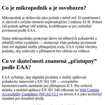
Co je mikropodnik a je osvobozen?
Mikropodnik je definován jako podnik s méně než 10 zaměstnanci
A zároveň s ročním obratem nepřesahujícím 2 miliony EUR. Pokud
váš podnik splňuje obě kritéria, kvalifikujete se pro zmírněné
povinnosti podle EAA.
Status mikropodniku poskytuje úlevu od některých požadavků a
mírnější režim vymáhání — nezbavuje však podniky povinnosti
činit své digitální služby přístupnými zcela. EAA vybízí všechny
podniky, aby usilovaly o přístupnost bez ohledu na velikost.
Co ve skutečnosti znamená „přístupný”
podle EAA?
EAA vyžaduje, aby digitální produkty a služby splňovaly
požadavky stanovené v EN 301 549 — evropském
harmonizovaném standardu pro přístupnost ICT. Pro webové
stránky a mobilní aplikace EN 301 549 odkazuje na
Web Content
Accessibility Guidelines (WCAG) 2.1
na úrovni AA jako technický
standard pro dosažení shody.