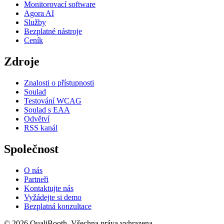
Monitorovací software
Agora AI
Služby
Bezplatné nástroje
Ceník
Zdroje
Znalosti o přístupnosti
Soulad
Testování WCAG
Soulad s EAA
Odvětví
RSS kanál
Společnost
O nás
Partneři
Kontaktujte nás
Vyžádejte si demo
Bezplatná konzultace
© 2026 QualiBooth. Všechna práva vyhrazena.