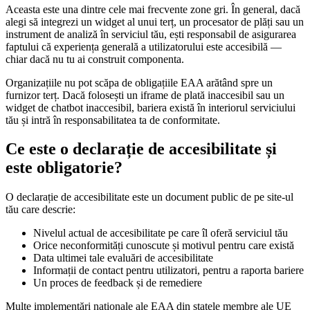
Aceasta este una dintre cele mai frecvente zone gri. În general, dacă
alegi să integrezi un widget al unui terț, un procesator de plăți sau un
instrument de analiză în serviciul tău, ești responsabil de asigurarea
faptului că experiența generală a utilizatorului este accesibilă —
chiar dacă nu tu ai construit componenta.
Organizațiile nu pot scăpa de obligațiile EAA arătând spre un
furnizor terț. Dacă folosești un iframe de plată inaccesibil sau un
widget de chatbot inaccesibil, bariera există în interiorul serviciului
tău și intră în responsabilitatea ta de conformitate.
Ce este o declarație de accesibilitate și
este obligatorie?
O declarație de accesibilitate este un document public de pe site-ul
tău care descrie:
Nivelul actual de accesibilitate pe care îl oferă serviciul tău
Orice neconformități cunoscute și motivul pentru care există
Data ultimei tale evaluări de accesibilitate
Informații de contact pentru utilizatori, pentru a raporta bariere
Un proces de feedback și de remediere
Multe implementări naționale ale EAA din statele membre ale UE