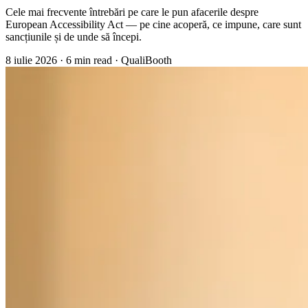
Cele mai frecvente întrebări pe care le pun afacerile despre
European Accessibility Act — pe cine acoperă, ce impune, care sunt
sancțiunile și de unde să începi.
8 iulie 2026
·
6 min read
·
QualiBooth