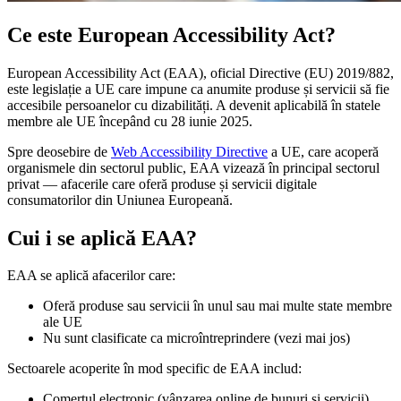
Ce este European Accessibility Act?
European Accessibility Act (EAA), oficial Directive (EU) 2019/882,
este legislație a UE care impune ca anumite produse și servicii să fie
accesibile persoanelor cu dizabilități. A devenit aplicabilă în statele
membre ale UE începând cu 28 iunie 2025.
Spre deosebire de
Web Accessibility Directive
a UE, care acoperă
organismele din sectorul public, EAA vizează în principal sectorul
privat — afacerile care oferă produse și servicii digitale
consumatorilor din Uniunea Europeană.
Cui i se aplică EAA?
EAA se aplică afacerilor care:
Oferă produse sau servicii în unul sau mai multe state membre
ale UE
Nu sunt clasificate ca microîntreprindere (vezi mai jos)
Sectoarele acoperite în mod specific de EAA includ:
Comerțul electronic (vânzarea online de bunuri și servicii)