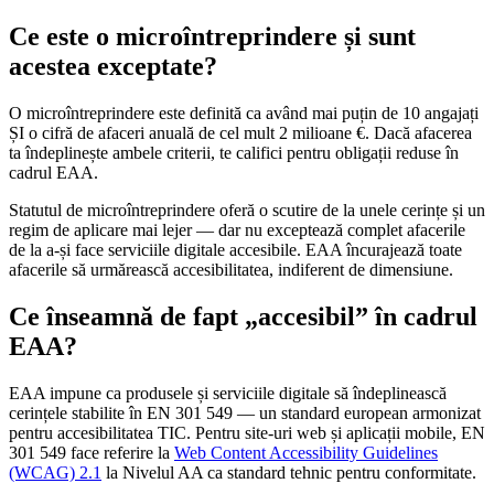
Ce este o microîntreprindere și sunt
acestea exceptate?
O microîntreprindere este definită ca având mai puțin de 10 angajați
ȘI o cifră de afaceri anuală de cel mult 2 milioane €. Dacă afacerea
ta îndeplinește ambele criterii, te califici pentru obligații reduse în
cadrul EAA.
Statutul de microîntreprindere oferă o scutire de la unele cerințe și un
regim de aplicare mai lejer — dar nu exceptează complet afacerile
de la a-și face serviciile digitale accesibile. EAA încurajează toate
afacerile să urmărească accesibilitatea, indiferent de dimensiune.
Ce înseamnă de fapt „accesibil” în cadrul
EAA?
EAA impune ca produsele și serviciile digitale să îndeplinească
cerințele stabilite în EN 301 549 — un standard european armonizat
pentru accesibilitatea TIC. Pentru site-uri web și aplicații mobile, EN
301 549 face referire la
Web Content Accessibility Guidelines
(WCAG) 2.1
la Nivelul AA ca standard tehnic pentru conformitate.