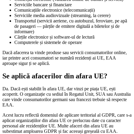
Serviciile bancare și financiare
Comunicațiile electronice (telecomunicații)
Serviciile media audiovizuale (streaming, la cerere)
Transportul (servicii aeriene, cu autobuzul, feroviare, pe apă
de pasageri — părțile de emitere digitală a biletelor și de
informare)
Cărțile electronice și software-ul de lectură
Computerele și sistemele de operare
Dacă afacerea ta vinde produse sau servicii consumatorilor online,
iar printre acei consumatori se numără rezidenți ai UE, EAA
aproape sigur ți se aplică.
Se aplică afacerilor din afara UE?
Da. Dacă ești stabilit în afara UE, dar vinzi pe piața UE, ești
acoperit. O organizație cu sediul în Regatul Unit, SUA sau Australia
care vinde consumatorilor germani sau francezi trebuie să respecte
EAA.
Acest lucru reflectă domeniul de aplicare teritorial al GDPR, care s-a
aplicat organizațiilor din afara UE ce prelucrau date cu caracter
personal ale rezidenților UE. Multe afaceri din afara UE au
subestimat amploarea GDPR și fac aceeași greșeală cu EAA.