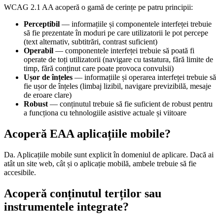
WCAG 2.1 AA acoperă o gamă de cerințe pe patru principii:
Perceptibil
— informațiile și componentele interfeței trebuie
să fie prezentate în moduri pe care utilizatorii le pot percepe
(text alternativ, subtitrări, contrast suficient)
Operabil
— componentele interfeței trebuie să poată fi
operate de toți utilizatorii (navigare cu tastatura, fără limite de
timp, fără conținut care poate provoca convulsii)
Ușor de înțeles
— informațiile și operarea interfeței trebuie să
fie ușor de înțeles (limbaj lizibil, navigare previzibilă, mesaje
de eroare clare)
Robust
— conținutul trebuie să fie suficient de robust pentru
a funcționa cu tehnologiile asistive actuale și viitoare
Acoperă EAA aplicațiile mobile?
Da. Aplicațiile mobile sunt explicit în domeniul de aplicare. Dacă ai
atât un site web, cât și o aplicație mobilă, ambele trebuie să fie
accesibile.
Acoperă conținutul terților sau
instrumentele integrate?