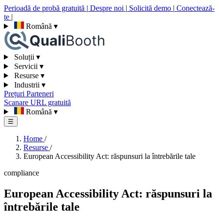
Perioadă de probă gratuită
|
Despre noi
|
Solicită demo
|
Conectează-
te
|
Română
▾
Soluții
▾
Servicii
▾
Resurse
▾
Industrii
▾
Prețuri
Parteneri
Scanare URL gratuită
Română
▾
☰
Home
/
Resurse
/
European Accessibility Act: răspunsuri la întrebările tale
compliance
European Accessibility Act: răspunsuri la
întrebările tale