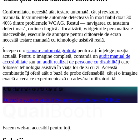
Conformitatea necesită atât testare automată, cât și revizuire
manuală. Instrumentele automate detectează în mod fiabil doar 30–
40% dintre problemele WCAG. Restul — navigarea cu tastatura
defectuoasă, ordinea ilogică a focalizării, widgeturile personalizate
inaccesibile, eșecurile de anunțare pentru cititoarele de ecran —
necesită testare manuală cu tehnologie asistivă reală.
Începe cu o
scanare automată gratuită
pentru a-ți înțelege poziția
actuală. Pentru o imagine completă, comandă un
audit manual de
accesibilitate
sau
un audit realizat de persoane cu dizabilități
care
folosesc tehnologia asistivă în viața lor de zi cu zi. Această
combinație îți oferă atât o bază de probe defensabilă, cât și o imagine
exactă a ceea ce experimentează cu adevărat utilizatorii tăi.
Află clar unde se află site-ul tău
Rulează o scanare gratuită
Scanare gratuită de accesibilitate
Facem web-ul accesibil pentru toți.