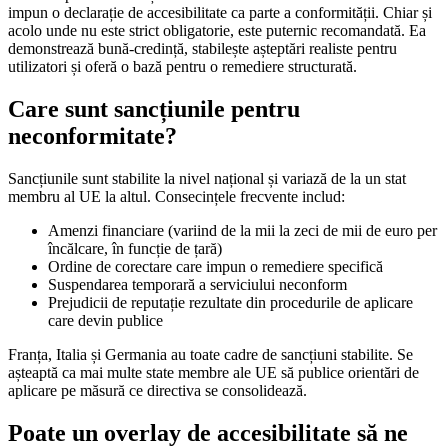
impun o declarație de accesibilitate ca parte a conformității. Chiar și
acolo unde nu este strict obligatorie, este puternic recomandată. Ea
demonstrează bună-credință, stabilește așteptări realiste pentru
utilizatori și oferă o bază pentru o remediere structurată.
Care sunt sancțiunile pentru
neconformitate?
Sancțiunile sunt stabilite la nivel național și variază de la un stat
membru al UE la altul. Consecințele frecvente includ:
Amenzi financiare (variind de la mii la zeci de mii de euro per
încălcare, în funcție de țară)
Ordine de corectare care impun o remediere specifică
Suspendarea temporară a serviciului neconform
Prejudicii de reputație rezultate din procedurile de aplicare
care devin publice
Franța, Italia și Germania au toate cadre de sancțiuni stabilite. Se
așteaptă ca mai multe state membre ale UE să publice orientări de
aplicare pe măsură ce directiva se consolidează.
Poate un overlay de accesibilitate să ne