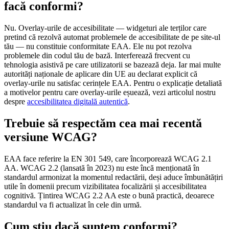
facă conformi?
Nu. Overlay-urile de accesibilitate — widgeturi ale terților care
pretind că rezolvă automat problemele de accesibilitate de pe site-ul
tău — nu constituie conformitate EAA. Ele nu pot rezolva
problemele din codul tău de bază. Interferează frecvent cu
tehnologia asistivă pe care utilizatorii se bazează deja. Iar mai multe
autorități naționale de aplicare din UE au declarat explicit că
overlay-urile nu satisfac cerințele EAA. Pentru o explicație detaliată
a motivelor pentru care overlay-urile eșuează, vezi articolul nostru
despre
accesibilitatea digitală autentică
.
Trebuie să respectăm cea mai recentă
versiune WCAG?
EAA face referire la EN 301 549, care încorporează WCAG 2.1
AA. WCAG 2.2 (lansată în 2023) nu este încă menționată în
standardul armonizat la momentul redactării, deși aduce îmbunătățiri
utile în domenii precum vizibilitatea focalizării și accesibilitatea
cognitivă. Țintirea WCAG 2.2 AA este o bună practică, deoarece
standardul va fi actualizat în cele din urmă.
Cum știu dacă suntem conformi?